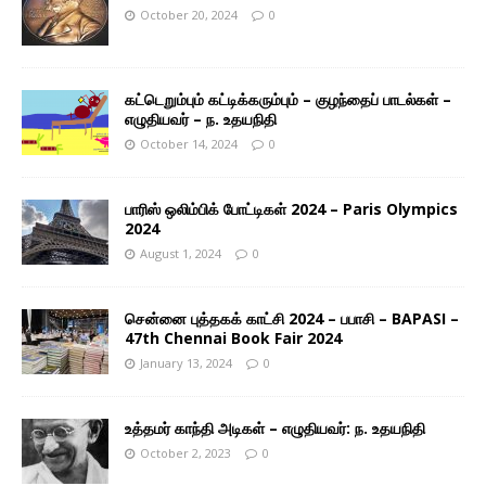
October 20, 2024
0
கட்டெறும்பும் கட்டிக்கரும்பும் – குழந்தைப் பாடல்கள் –
எழுதியவர் – ந. உதயநிதி
October 14, 2024
0
பாரிஸ் ஒலிம்பிக் போட்டிகள் 2024 – Paris Olympics
2024
August 1, 2024
0
சென்னை புத்தகக் காட்சி 2024 – பபாசி – BAPASI –
47th Chennai Book Fair 2024
January 13, 2024
0
உத்தமர் காந்தி அடிகள் – எழுதியவர்: ந. உதயநிதி
October 2, 2023
0