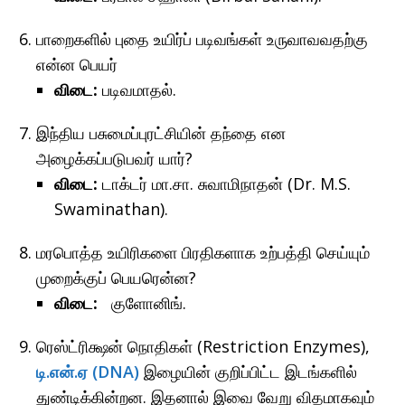
பாறைகளில் புதை உயிர்ப் படிவங்கள் உருவாவவதற்கு
என்ன பெயர்
விடை:
படிவமாதல்.
இந்திய பசுமைப்புரட்சியின் தந்தை என
அழைக்கப்படுபவர் யார்?
விடை:
டாக்டர் மா.சா. சுவாமிநாதன் (Dr. M.S.
Swaminathan).
மரபொத்த உயிரிகளை பிரதிகளாக உற்பத்தி செய்யும்
முறைக்குப் பெயரென்ன?
விடை:
குளோனிங்.
ரெஸ்ட்ரிக்ஷன் நொதிகள் (Restriction Enzymes),
டி.என்.ஏ (DNA)
இழையின் குறிப்பிட்ட இடங்களில்
துண்டிக்கின்றன. இதனால் இவை வேறு விதமாகவும்