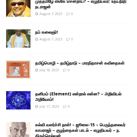
முத்தமிழே எங்கே சென்றாய்? – எழுதியவர்: உதயநிதி
நடராஜன்
August 7, 2023
0
நம் கலைஞர்!
August 7, 2023
0
தமிழ்மொழி – தமிழ்நாடு – பாரதிதாசன் கவிதைகள்
July 18, 2023
0
தனிமம் (Element) என்றால் என்ன? – அறிவியல்
அறிவோம்!
July 17, 2023
0
கல்வி வளர்ச்சி நாள்! – ஜூலை-15 – பெருந்தலைவர்
காமராஜர் – குழந்தைகள் பாடல் – எழுதியவர் – ந.
திருச்செல்வன்