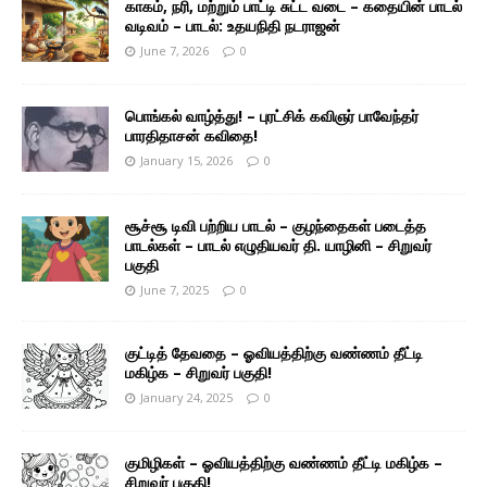
காகம், நரி, மற்றும் பாட்டி சுட்ட வடை – கதையின் பாடல்
வடிவம் – பாடல்: உதயநிதி நடராஜன்
June 7, 2026
0
பொங்கல் வாழ்த்து! – புரட்சிக் கவிஞர் பாவேந்தர்
பாரதிதாசன் கவிதை!
January 15, 2026
0
சூச்சூ டிவி பற்றிய பாடல் – குழந்தைகள் படைத்த
பாடல்கள் – பாடல் எழுதியவர் தி. யாழினி – சிறுவர்
பகுதி
June 7, 2025
0
குட்டித் தேவதை – ஓவியத்திற்கு வண்ணம் தீட்டி
மகிழ்க – சிறுவர் பகுதி!
January 24, 2025
0
குமிழிகள் – ஓவியத்திற்கு வண்ணம் தீட்டி மகிழ்க –
சிறுவர் பகுதி!