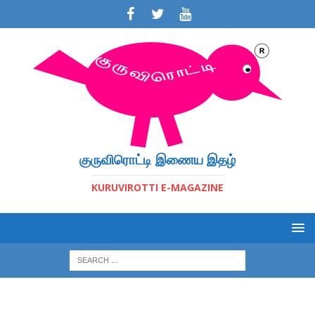
குருவிரொட்டி இணைய இதழ்
KURUVIROTTI E-MAGAZINE