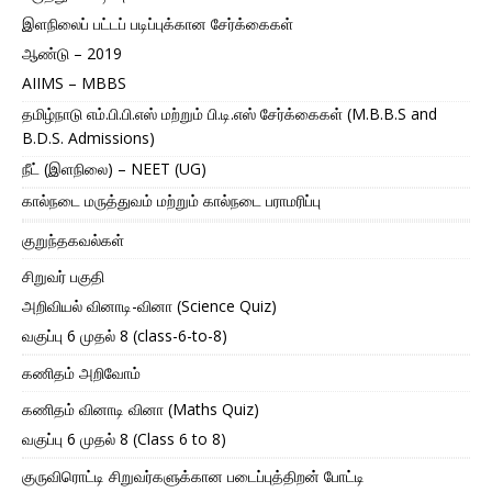
இளநிலைப் பட்டப் படிப்புக்கான சேர்க்கைகள்
ஆண்டு – 2019
AIIMS – MBBS
தமிழ்நாடு எம்.பி.பி.எஸ் மற்றும் பி.டி.எஸ் சேர்க்கைகள் (M.B.B.S and
B.D.S. Admissions)
நீட் (இளநிலை) – NEET (UG)
கால்நடை மருத்துவம் மற்றும் கால்நடை பராமரிப்பு
குறுந்தகவல்கள்
சிறுவர் பகுதி
அறிவியல் வினாடி-வினா (Science Quiz)
வகுப்பு 6 முதல் 8 (class-6-to-8)
கணிதம் அறிவோம்
கணிதம் வினாடி வினா (Maths Quiz)
வகுப்பு 6 முதல் 8 (Class 6 to 8)
குருவிரொட்டி சிறுவர்களுக்கான படைப்புத்திறன் போட்டி