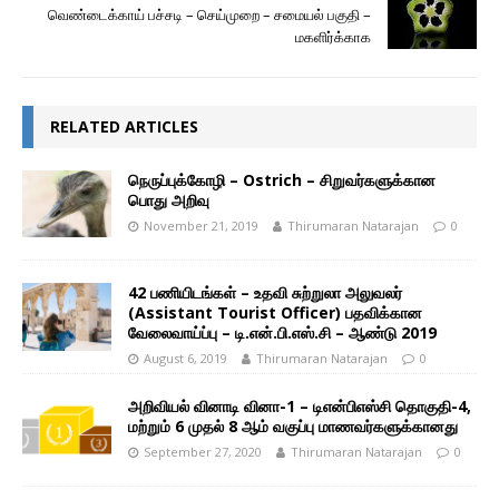
வெண்டைக்காய் பச்சடி – செய்முறை – சமையல் பகுதி –
மகளிர்க்காக
RELATED ARTICLES
நெருப்புக்கோழி – Ostrich – சிறுவர்களுக்கான
பொது அறிவு
November 21, 2019
Thirumaran Natarajan
0
42 பணியிடங்கள் – உதவி சுற்றுலா அலுவலர்
(Assistant Tourist Officer) பதவிக்கான
வேலைவாய்ப்பு – டி.என்.பி.எஸ்.சி – ஆண்டு 2019
August 6, 2019
Thirumaran Natarajan
0
அறிவியல் வினாடி வினா-1 – டிஎன்பிஎஸ்சி தொகுதி-4,
மற்றும் 6 முதல் 8 ஆம் வகுப்பு மாணவர்களுக்கானது
September 27, 2020
Thirumaran Natarajan
0