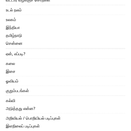
உடல் நலம்
உலகம்
இந்தியா
தமிழ்நாடு
சென்னை
ஏன், எப்படி?
கலை
இசை
ஓவியம்
குறும்படங்கள்
கல்வி
அடுத்தது என்ன?
அறிவியல் / பொறியியல் படிப்புகள்
இளநிலைப் படிப்புகள்