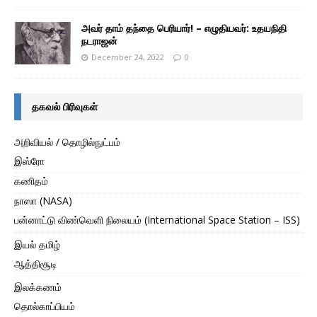
அவர் தாம் தந்தை பெரியார்! – எழுதியவர்: உதயநிதி
நடராஜன்
December 24, 2022
0
தகவல் பிரிவுகள்
அறிவியல் / தொழில்நுட்பம்
இஸ்ரோ
கணிதம்
நாஸா (NASA)
பன்னாட்டு விண்வெளி நிலையம் (International Space Station – ISS)
இயல் தமிழ்
ஆத்திசூடி
இலக்கணம்
தொல்காப்பியம்