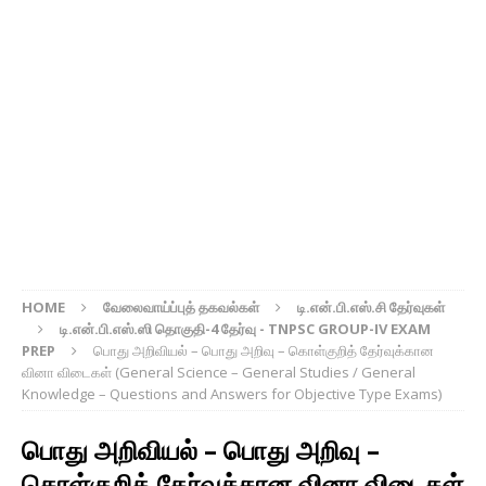
HOME
வேலைவாய்ப்புத் தகவல்கள்
டி.என்.பி.எஸ்.சி தேர்வுகள்
டி.என்.பி.எஸ்.ஸி தொகுதி-4 தேர்வு - TNPSC GROUP-IV EXAM
PREP
பொது அறிவியல் – பொது அறிவு – கொள்குறித் தேர்வுக்கான
வினா விடைகள் (General Science – General Studies / General
Knowledge – Questions and Answers for Objective Type Exams)
பொது அறிவியல் – பொது அறிவு –
கொள்குறித் தேர்வுக்கான வினா விடைகள்