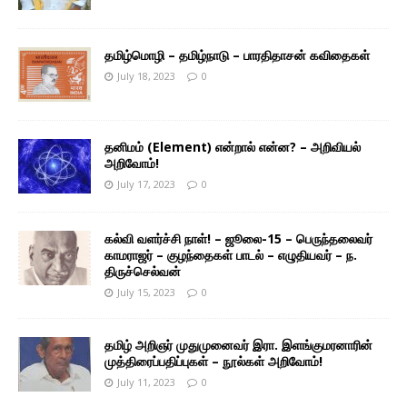
தமிழ்மொழி – தமிழ்நாடு – பாரதிதாசன் கவிதைகள்
July 18, 2023
0
தனிமம் (Element) என்றால் என்ன? – அறிவியல்
அறிவோம்!
July 17, 2023
0
கல்வி வளர்ச்சி நாள்! – ஜூலை-15 – பெருந்தலைவர்
காமராஜர் – குழந்தைகள் பாடல் – எழுதியவர் – ந.
திருச்செல்வன்
July 15, 2023
0
தமிழ் அறிஞர் முதுமுனைவர் இரா. இளங்குமரனாரின்
முத்திரைப்பதிப்புகள் – நூல்கள் அறிவோம்!
July 11, 2023
0