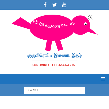
குருவிரொட்டி இணைய இதழ்
KURUVIROTTI E-MAGAZINE