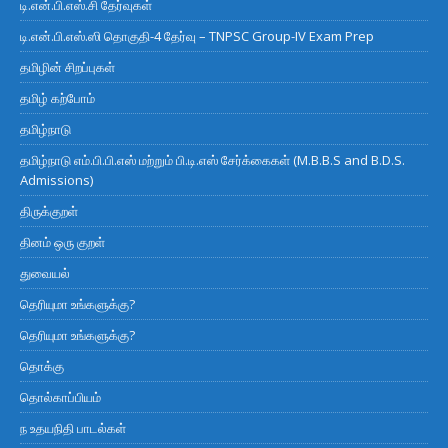
டி.என்.பி.எஸ்.சி தேர்வுகள்
டி.என்.பி.எஸ்.ஸி தொகுதி-4 தேர்வு – TNPSC Group-IV Exam Prep
தமிழின் சிறப்புகள்
தமிழ் கற்போம்
தமிழ்நாடு
தமிழ்நாடு எம்.பி.பி.எஸ் மற்றும் பி.டி.எஸ் சேர்க்கைகள் (M.B.B.S and B.D.S.
Admissions)
திருக்குறள்
தினம் ஒரு குறள்
துவையல்
தெரியுமா உங்களுக்கு?
தெரியுமா உங்களுக்கு?
தொக்கு
தொல்காப்பியம்
ந உதயநிதி பாடல்கள்