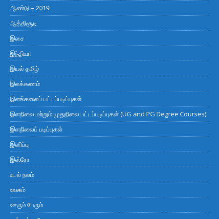
ஆண்டு – 2019
ஆத்திசூடி
இசை
இந்தியா
இயல் தமிழ்
இலக்கணம்
இளங்கலைப் பட்டப்படிப்புகள்
இளநிலை மற்றும் முதுநிலை பட்டப்படிப்புகள் (UG and PG Degree Courses)
இளநிலைப் படிப்புகள்
இனிப்பு
இஸ்ரோ
உடல் நலம்
உலகம்
ஊரும் பேரும்