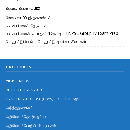
வினாடி வினா (Quiz)
வேலைவாய்ப்புத் தகவல்கள்
டி.என்.பி.எஸ்.சி தேர்வுகள்
டி.என்.பி.எஸ்.ஸி தொகுதி-4 தேர்வு – TNPSC Group-IV Exam Prep
பொது அறிவியல் – பொது அறிவு வினா விடைகள்
CATEGORIES
AIIMS – MBBS
BE-BTECH-TNEA 2019
TNAU UG 2019 – BSc (Hons) – BTech in Agri
அடுத்தது என்ன?
அறிவியல் / தொழில்நுட்பம்
அறிவியல் / பொறியியல் படிப்புகள்