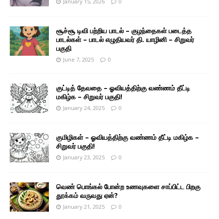
January 15, 2026
0
சூச்சூ டிவி பற்றிய பாடல் – குழந்தைகள் படைத்த
பாடல்கள் – பாடல் எழுதியவர் தி. யாழினி – சிறுவர்
பகுதி
June 7, 2025
0
குட்டித் தேவதை – ஓவியத்திற்கு வண்ணம் தீட்டி
மகிழ்க – சிறுவர் பகுதி!
January 24, 2025
0
குமிழிகள் – ஓவியத்திற்கு வண்ணம் தீட்டி மகிழ்க –
சிறுவர் பகுதி!
January 23, 2025
0
வெண் பொங்கல் போன்ற உணவுகளை சாப்பிட்ட பிறகு
தூக்கம் வருவது ஏன்?
January 21, 2025
0