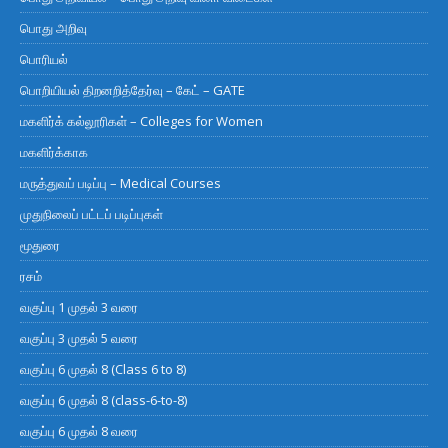
பொது அறிவு
பொரியல்
பொறியியல் திறனறித்தேர்வு – கேட் – GATE
மகளிர்க் கல்லூரிகள் – Colleges for Women
மகளிர்க்காக
மருத்துவப் படிப்பு – Medical Courses
முதுநிலைப் பட்டப் படிப்புகள்
மூதுரை
ரசம்
வகுப்பு 1 முதல் 3 வரை
வகுப்பு 3 முதல் 5 வரை
வகுப்பு 6 முதல் 8 (Class 6 to 8)
வகுப்பு 6 முதல் 8 (class-6-to-8)
வகுப்பு 6 முதல் 8 வரை