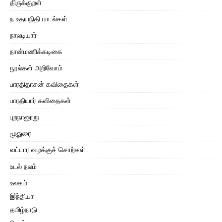
திருக்குறள்
ந உதயநிதி பாடல்கள்
நாலடியார்
நான்மணிக்கடிகை
நூல்கள் அறிவோம்
பாரதிதாசன் கவிதைகள்
பாரதியார் கவிதைகள்
புறநானூறு
மூதுரை
வட்டார வழக்குச் சொற்கள்
உடல் நலம்
உலகம்
இந்தியா
தமிழ்நாடு