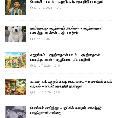
மெஸ்ஸி – பாடல் – எழுதியவர்: உதயநிதி நடராஜன்
June 12, 2026
0
நாய்க்குட்டி- குழந்தைப் பாடல்கள் – குழந்தைகள்
படைத்த பாடல்கள் – தி. யாழினி
June 10, 2026
0
சதுரங்கம் – குழந்தைகள் பாடல் – குழந்தைகள்
படைத்த பாடல் – எழுதியவர்: தி. யாழினி
June 7, 2026
0
காகம், நரி, மற்றும் பாட்டி சுட்ட வடை – கதையின் பாடல்
வடிவம் – பாடல்: உதயநிதி நடராஜன்
June 7, 2026
0
பொங்கல் வாழ்த்து! – புரட்சிக் கவிஞர் பாவேந்தர்
பாரதிதாசன் கவிதை!