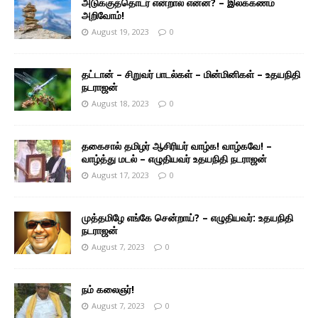
அடுக்குத்தொடர் என்றால் என்ன? – இலக்கணம்
அறிவோம்!
August 19, 2023
0
தட்டான் – சிறுவர் பாடல்கள் – மின்மினிகள் – உதயநிதி
நடராஜன்
August 18, 2023
0
தகைசால் தமிழர் ஆசிரியர் வாழ்க! வாழ்கவே! –
வாழ்த்து மடல் – எழுதியவர் உதயநிதி நடராஜன்
August 17, 2023
0
முத்தமிழே எங்கே சென்றாய்? – எழுதியவர்: உதயநிதி
நடராஜன்
August 7, 2023
0
நம் கலைஞர்!
August 7, 2023
0