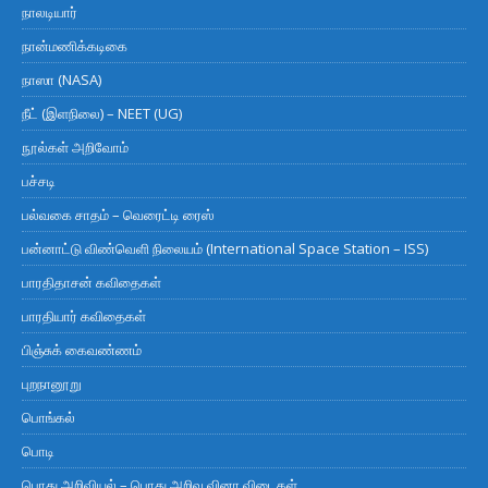
நாலடியார்
நான்மணிக்கடிகை
நாஸா (NASA)
நீட் (இளநிலை) – NEET (UG)
நூல்கள் அறிவோம்
பச்சடி
பல்வகை சாதம் – வெரைட்டி ரைஸ்
பன்னாட்டு விண்வெளி நிலையம் (International Space Station – ISS)
பாரதிதாசன் கவிதைகள்
பாரதியார் கவிதைகள்
பிஞ்சுக் கைவண்ணம்
புறநானூறு
பொங்கல்
பொடி
பொது அறிவியல் – பொது அறிவு வினா விடைகள்