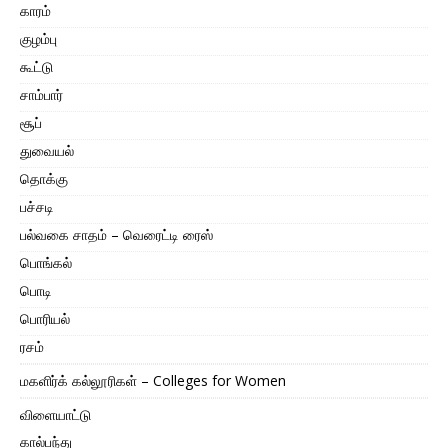
காரம்
குழம்பு
கூட்டு
சாம்பார்
சூப்
துவையல்
தொக்கு
பச்சடி
பல்வகை சாதம் – வெரைட்டி ரைஸ்
பொங்கல்
பொடி
பொரியல்
ரசம்
மகளிர்க் கல்லூரிகள் – Colleges for Women
விளையாட்டு
கால்பந்து