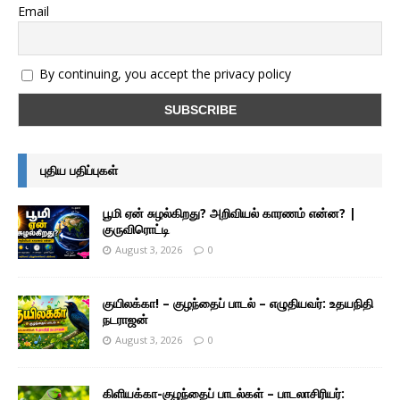
Email
By continuing, you accept the privacy policy
புதிய பதிப்புகள்
பூமி ஏன் சுழல்கிறது? அறிவியல் காரணம் என்ன? |
குருவிரொட்டி
August 3, 2026
0
குயிலக்கா! – குழந்தைப் பாடல் – எழுதியவர்: உதயநிதி
நடராஜன்
August 3, 2026
0
கிளியக்கா-குழந்தைப் பாடல்கள் – பாடலாசிரியர்: