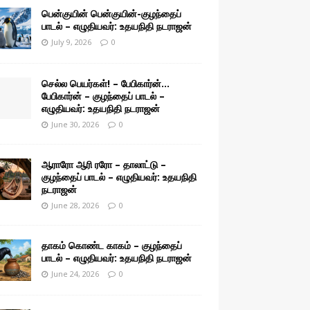
பென்குயின் பென்குயின்-குழந்தைப்
பாடல் – எழுதியவர்: உதயநிதி நடராஜன்
July 9, 2026
0
செல்ல பெயர்கள்! – பேபிகார்ன்…
பேபிகார்ன் – குழந்தைப் பாடல் –
எழுதியவர்: உதயநிதி நடராஜன்
June 30, 2026
0
ஆராரோ ஆரி ரரோ – தாலாட்டு –
குழந்தைப் பாடல் – எழுதியவர்: உதயநிதி
நடராஜன்
June 28, 2026
0
தாகம் கொண்ட காகம் – குழந்தைப்
பாடல் – எழுதியவர்: உதயநிதி நடராஜன்
June 24, 2026
0