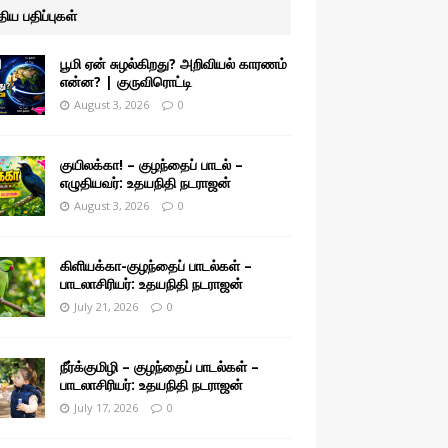
ுதிய பதிப்புகள்
பூமி ஏன் சுழல்கிறது? அறிவியல் காரணம்
என்ன? | குருவிரொட்டி
August 3, 2026
0
குயிலக்கா! – குழந்தைப் பாடல் –
எழுதியவர்: உதயநிதி நடராஜன்
August 3, 2026
0
கிளியக்கா-குழந்தைப் பாடல்கள் –
பாடலாசிரியர்: உதயநிதி நடராஜன்
July 21, 2026
0
நீர்க்குமிழி – குழந்தைப் பாடல்கள் –
பாடலாசிரியர்: உதயநிதி நடராஜன்
July 17, 2026
0