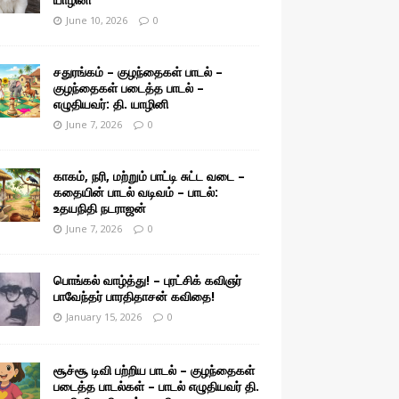
June 10, 2026
0
சதுரங்கம் – குழந்தைகள் பாடல் –
குழந்தைகள் படைத்த பாடல் –
எழுதியவர்: தி. யாழினி
June 7, 2026
0
காகம், நரி, மற்றும் பாட்டி சுட்ட வடை –
கதையின் பாடல் வடிவம் – பாடல்:
உதயநிதி நடராஜன்
June 7, 2026
0
பொங்கல் வாழ்த்து! – புரட்சிக் கவிஞர்
பாவேந்தர் பாரதிதாசன் கவிதை!
January 15, 2026
0
சூச்சூ டிவி பற்றிய பாடல் – குழந்தைகள்
படைத்த பாடல்கள் – பாடல் எழுதியவர் தி.