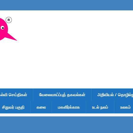
கல்வி செய்திகள்
வேலைவாய்ப்புத் தகவல்கள்
அறிவியல் / தொழில்நு
சிறுவர் பகுதி
கலை
மகளிர்க்காக
உடல் நலம்
உலகம்