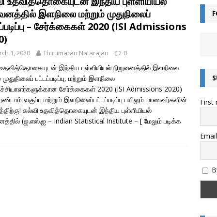
வி உதவித்தொகையுடன் இந்திய புள்ளியியல்
ன்றால் என்ன? – சொல்லின் வகைகள் யாவை? – இலக்கணம் அறிவோம்!
ுவனத்தில் இளநிலை மற்றும் முதுநிலைப்
F
ப்படிப்பு – சேர்க்கைகள் 2020 (ISI Admissions
எழுத்துகளின் வகைகள் – இலக்கணம் அறிவோம்
இயல் தமிழ்
0)
மொழியின் இலக்கண வகைகள் – இலக்கணம் அறிவோம்
ch 1, 2020
Thirumaran Natarajan
0
இலக்கணம்
 உதவித்தொகையுடன் இந்திய புள்ளியியல் நிறுவனத்தில் இளநிலை
அறிவோம்! – இந்திய எண் முறை மற்றும் பன்னாட்டு எண் முறை (Indian and
S
் முதுநிலைப் பட்டப்படிப்பு, மற்றும் இளநிலை
)
கணிதம்
ச்சியாளர்களுக்கான சேர்க்கைகள் 2020 (ISI Admissions 2020)
ரண்டாம் வகுப்பு மற்றும் இளநிலைப்பட்டப்படிப்பு பயிலும் மாணவர்களின்
First
தொகை என்றால் என்ன? – இலக்கணம்
இலக்கணம்
திற்கு! கல்வி உதவித்தொகையுடன் இந்திய புள்ளியியல்
ல்கிறது? அறிவியல் காரணம் என்ன? | குருவிரொட்டி
அறிவியல் /
னத்தில் (ஐ.எஸ்.ஐ – Indian Statistical Institute –
[ மேலும் படிக்க
Email
ல் போன்ற உணவுகளை சாப்பிட்ட பிறகு தூக்கம் வருவது ஏன்?
ஏன், எப்படி?
By