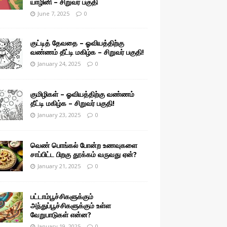
யாழினி – சிறுவர் பகுதி
June 7, 2025
0
குட்டித் தேவதை – ஓவியத்திற்கு
வண்ணம் தீட்டி மகிழ்க – சிறுவர் பகுதி!
January 24, 2025
0
குமிழிகள் – ஓவியத்திற்கு வண்ணம்
தீட்டி மகிழ்க – சிறுவர் பகுதி!
January 23, 2025
0
வெண் பொங்கல் போன்ற உணவுகளை
சாப்பிட்ட பிறகு தூக்கம் வருவது ஏன்?
January 21, 2025
0
பட்டாம்பூச்சிகளுக்கும்
அந்துப்பூச்சிகளுக்கும் உள்ள
வேறுபாடுகள் என்ன?
January 19, 2025
0