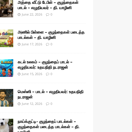
அத்தை வீட்டு டேபிள் – குழந்தைகள்
பாடல் – எழுதியவர் – தி. யாழினி
June 22, 2026
0
அணில் பிள்ளை – குழந்தைகள் படைத்த
பாடல்கள் – தி. யாழினி
June 17, 2026
0
கடல் உலகம் – குழந்தைப் பாடல் –
எழுதியவர்: உதயநிதி நடராஜன்
June 15, 2026
0
மெஸ்ஸி – பாடல் – எழுதியவர்: உதயநிதி
நடராஜன்
June 12, 2026
0
நாய்க்குட்டி- குழந்தைப் பாடல்கள் –
குழந்தைகள் படைத்த பாடல்கள் – தி.
யாழினி