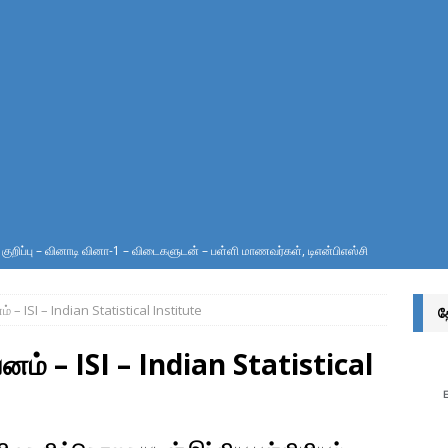
ுறிப்பு – வினாடி வினா-1 – விடைகளுடன் – பள்ளி மாணவர்கள், டிஎன்பிஎஸ்சி
ர்வுகள் எழுதுவோர்க்கு
இலக்கணம்
் – ISI – Indian Statistical Institute
த
ுத் தீனி பொட்டலங்களில் அடைக்கப்பட்டிருக்கும் வாயு எது? ஏன்?
அறிவியல்
வனம் – ISI – Indian Statistical
்சொல் என்றால் என்ன? அதன் வகைகள் யாவை? – இலக்கணம் அறிவோம்!