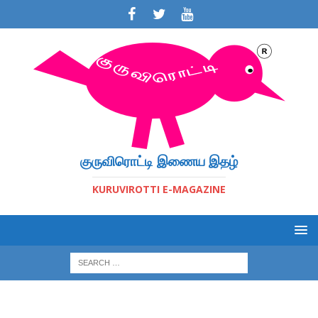
குருவிரொட்டி இணைய இதழ்
KURUVIROTTI E-MAGAZINE