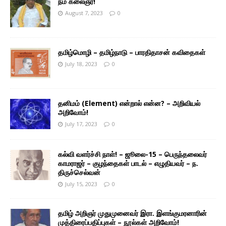
நம் கலைஞர்!
August 7, 2023
0
தமிழ்மொழி – தமிழ்நாடு – பாரதிதாசன் கவிதைகள்
July 18, 2023
0
தனிமம் (Element) என்றால் என்ன? – அறிவியல்
அறிவோம்!
July 17, 2023
0
கல்வி வளர்ச்சி நாள்! – ஜூலை-15 – பெருந்தலைவர்
காமராஜர் – குழந்தைகள் பாடல் – எழுதியவர் – ந.
திருச்செல்வன்
July 15, 2023
0
தமிழ் அறிஞர் முதுமுனைவர் இரா. இளங்குமரனாரின்
முத்திரைப்பதிப்புகள் – நூல்கள் அறிவோம்!