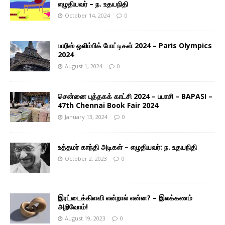
எழுதியவர் – ந. உதயநிதி
October 14, 2024
0
பாரிஸ் ஒலிம்பிக் போட்டிகள் 2024 – Paris Olympics
2024
August 1, 2024
0
சென்னை புத்தகக் காட்சி 2024 – பபாசி – BAPASI –
47th Chennai Book Fair 2024
January 13, 2024
0
உத்தமர் காந்தி அடிகள் – எழுதியவர்: ந. உதயநிதி
October 2, 2023
0
இரட்டைக்கிளவி என்றால் என்ன? – இலக்கணம்
அறிவோம்!
August 19, 2023
0