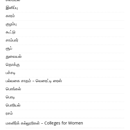
இனிப்பு
காரம்
குழம்பு
கூட்டு
சாம்பார்
சூப்
துவையல்
தொக்கு
பச்சடி
பல்வகை சாதம் – வெரைட்டி ரைஸ்
பொங்கல்
பொடி
பொரியல்
ரசம்
மகளிர்க் கல்லூரிகள் – Colleges for Women