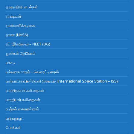
ந உதயநிதி பாடல்கள்
நாலடியார்
நான்மணிக்கடிகை
நாஸா (NASA)
நீட் (இளநிலை) – NEET (UG)
நூல்கள் அறிவோம்
பச்சடி
பல்வகை சாதம் – வெரைட்டி ரைஸ்
பன்னாட்டு விண்வெளி நிலையம் (International Space Station – ISS)
பாரதிதாசன் கவிதைகள்
பாரதியார் கவிதைகள்
பிஞ்சுக் கைவண்ணம்
புறநானூறு
பொங்கல்