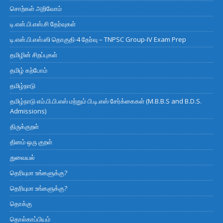
சொற்கள் அறிவோம்
டி.என்.பி.எஸ்.சி தேர்வுகள்
டி.என்.பி.எஸ்.ஸி தொகுதி-4 தேர்வு – TNPSC Group-IV Exam Prep
தமிழின் சிறப்புகள்
தமிழ் கற்போம்
தமிழ்நாடு
தமிழ்நாடு எம்.பி.பி.எஸ் மற்றும் பி.டி.எஸ் சேர்க்கைகள் (M.B.B.S and B.D.S.
Admissions)
திருக்குறள்
தினம் ஒரு குறள்
துவையல்
தெரியுமா உங்களுக்கு?
தெரியுமா உங்களுக்கு?
தொக்கு
தொல்காப்பியம்