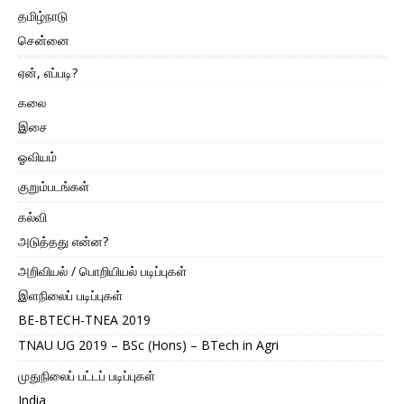
தமிழ்நாடு
சென்னை
ஏன், எப்படி?
கலை
இசை
ஓவியம்
குறும்படங்கள்
கல்வி
அடுத்தது என்ன?
அறிவியல் / பொறியியல் படிப்புகள்
இளநிலைப் படிப்புகள்
BE-BTECH-TNEA 2019
TNAU UG 2019 – BSc (Hons) – BTech in Agri
முதுநிலைப் பட்டப் படிப்புகள்
India