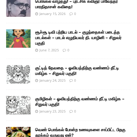
பொங்கல் வாழ்த்து! – புரட்சிக் கவிஞர் பாவேந்தர்
பாரதிதாசன் கவிதை!
January 15, 2026
0
சூச்சூ டிவி பற்றிய பாடல் – குழந்தைகள் படைத்த
பாடல்கள் – பாடல் எழுதியவர் தி. யாழினி – சிறுவர்
பகுதி
June 7, 2025
0
குட்டித் தேவதை – ஓவியத்திற்கு வண்ணம் தீட்டி
மகிழ்க – சிறுவர் பகுதி!
January 24, 2025
0
குமிழிகள் – ஓவியத்திற்கு வண்ணம் தீட்டி மகிழ்க –
சிறுவர் பகுதி!
January 23, 2025
0
வெண் பொங்கல் போன்ற உணவுகளை சாப்பிட்ட பிறகு
தூக்கம் வருவது ஏன்?