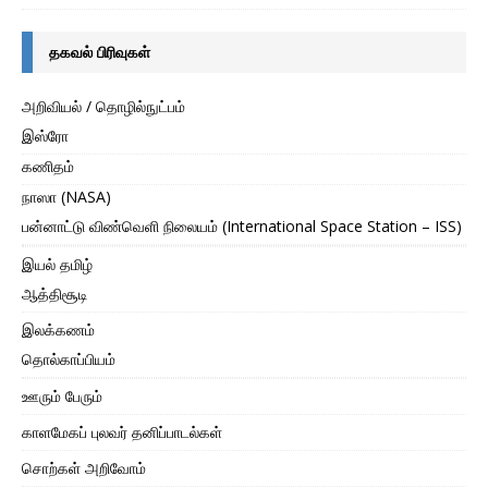
தகவல் பிரிவுகள்
அறிவியல் / தொழில்நுட்பம்
இஸ்ரோ
கணிதம்
நாஸா (NASA)
பன்னாட்டு விண்வெளி நிலையம் (International Space Station – ISS)
இயல் தமிழ்
ஆத்திசூடி
இலக்கணம்
தொல்காப்பியம்
ஊரும் பேரும்
காளமேகப் புலவர் தனிப்பாடல்கள்
சொற்கள் அறிவோம்