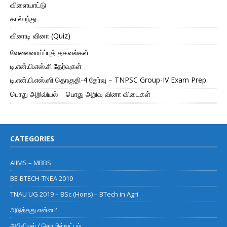
விளையாட்டு
கால்பந்து
வினாடி வினா (Quiz)
வேலைவாய்ப்புத் தகவல்கள்
டி.என்.பி.எஸ்.சி தேர்வுகள்
டி.என்.பி.எஸ்.ஸி தொகுதி-4 தேர்வு – TNPSC Group-IV Exam Prep
பொது அறிவியல் – பொது அறிவு வினா விடைகள்
CATEGORIES
AIIMS – MBBS
BE-BTECH-TNEA 2019
TNAU UG 2019 – BSc (Hons) – BTech in Agri
அடுத்தது என்ன?
அறிவியல் / தொழில்நுட்பம்