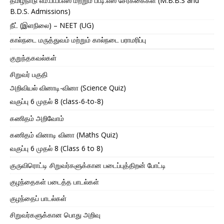
தமிழ்நாடு எம்.பி.பி.எஸ் மற்றும் பி.டி.எஸ் சேர்க்கைகள் (M.B.B.S and
B.D.S. Admissions)
நீட் (இளநிலை) – NEET (UG)
கால்நடை மருத்துவம் மற்றும் கால்நடை பராமரிப்பு
குறுந்தகவல்கள்
சிறுவர் பகுதி
அறிவியல் வினாடி-வினா (Science Quiz)
வகுப்பு 6 முதல் 8 (class-6-to-8)
கணிதம் அறிவோம்
கணிதம் வினாடி வினா (Maths Quiz)
வகுப்பு 6 முதல் 8 (Class 6 to 8)
குருவிரொட்டி சிறுவர்களுக்கான படைப்புத்திறன் போட்டி
குழந்தைகள் படைத்த பாடல்கள்
குழந்தைப் பாடல்கள்
சிறுவர்களுக்கான பொது அறிவு