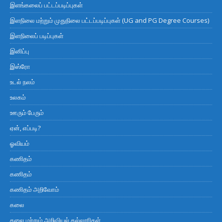
இளங்கலைப் பட்டப்படிப்புகள்
இளநிலை மற்றும் முதுநிலை பட்டப்படிப்புகள் (UG and PG Degree Courses)
இளநிலைப் படிப்புகள்
இனிப்பு
இஸ்ரோ
உடல் நலம்
உலகம்
ஊரும் பேரும்
ஏன், எப்படி?
ஓவியம்
கணிதம்
கணிதம்
கணிதம் அறிவோம்
கலை
கலை மற்றும் அறிவியல் கல்லூரிகள்