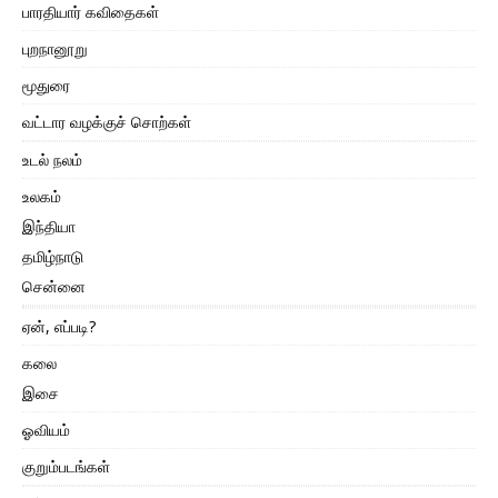
பாரதியார் கவிதைகள்
புறநானூறு
மூதுரை
வட்டார வழக்குச் சொற்கள்
உடல் நலம்
உலகம்
இந்தியா
தமிழ்நாடு
சென்னை
ஏன், எப்படி?
கலை
இசை
ஓவியம்
குறும்படங்கள்