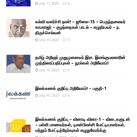
July 17, 2023
0
கல்வி வளர்ச்சி நாள்! – ஜூலை-15 – பெருந்தலைவர்
காமராஜர் – குழந்தைகள் பாடல் – எழுதியவர் – ந.
திருச்செல்வன்
July 15, 2023
0
தமிழ் அறிஞர் முதுமுனைவர் இரா. இளங்குமரனாரின்
முத்திரைப்பதிப்புகள் – நூல்கள் அறிவோம்!
July 11, 2023
0
இலக்கணக் குறிப்பு அறிவோம்! – பகுதி-1
July 10, 2023
0
இலக்கணக் குறிப்பு – வினாடி வினா-1 – விடைகளுடன்
– பள்ளி மாணவர்கள், டிஎன்பிஎஸ்சி போட்டியாளர்கள்,
மற்றும் போட்டித்தேர்வுகள் எழுதுவோர்க்கு