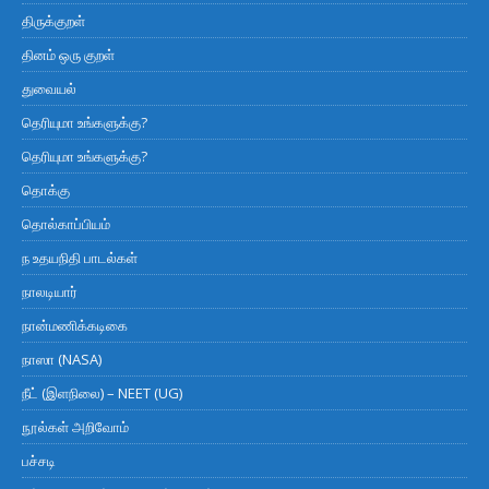
திருக்குறள்
தினம் ஒரு குறள்
துவையல்
தெரியுமா உங்களுக்கு?
தெரியுமா உங்களுக்கு?
தொக்கு
தொல்காப்பியம்
ந உதயநிதி பாடல்கள்
நாலடியார்
நான்மணிக்கடிகை
நாஸா (NASA)
நீட் (இளநிலை) – NEET (UG)
நூல்கள் அறிவோம்
பச்சடி