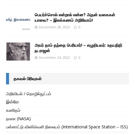
பெயர்ச்சொல் என்றால் என்ன? அதன் வகைகள்
யாவை? – இலக்கணம் அறிவோம்!
December 28, 2022
0
அவர் தாம் தந்தை பெரியார்! – எழுதியவர்: உதயநிதி
நடராஜன்
December 24, 2022
0
தகவல் பிரிவுகள்
அறிவியல் / தொழில்நுட்பம்
இஸ்ரோ
கணிதம்
நாஸா (NASA)
பன்னாட்டு விண்வெளி நிலையம் (International Space Station – ISS)