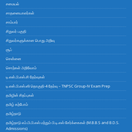
சமையல்
சாதனையாளர்கள்
சாம்பார்
சிறுவர் பகுதி
சிறுவர்களுக்கான பொது அறிவு
சூப்
சென்னை
சொற்கள் அறிவோம்
டி.என்.பி.எஸ்.சி தேர்வுகள்
டி.என்.பி.எஸ்.ஸி தொகுதி-4 தேர்வு – TNPSC Group-IV Exam Prep
தமிழின் சிறப்புகள்
தமிழ் கற்போம்
தமிழ்நாடு
தமிழ்நாடு எம்.பி.பி.எஸ் மற்றும் பி.டி.எஸ் சேர்க்கைகள் (M.B.B.S and B.D.S.
Admissions)