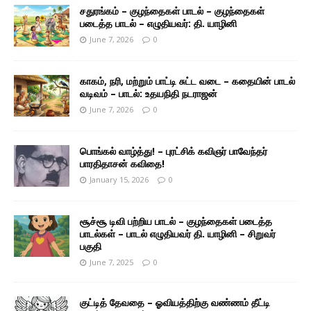
சதுரங்கம் – குழந்தைகள் பாடல் – குழந்தைகள்
படைத்த பாடல் – எழுதியவர்: தி. யாழினி
June 7, 2026
0
காகம், நரி, மற்றும் பாட்டி சுட்ட வடை – கதையின் பாடல்
வடிவம் – பாடல்: உதயநிதி நடராஜன்
June 7, 2026
0
பொங்கல் வாழ்த்து! – புரட்சிக் கவிஞர் பாவேந்தர்
பாரதிதாசன் கவிதை!
January 15, 2026
0
சூச்சூ டிவி பற்றிய பாடல் – குழந்தைகள் படைத்த
பாடல்கள் – பாடல் எழுதியவர் தி. யாழினி – சிறுவர்
பகுதி
June 7, 2025
0
குட்டித் தேவதை – ஓவியத்திற்கு வண்ணம் தீட்டி