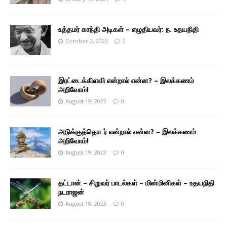
உத்தமர் காந்தி அடிகள் – எழுதியவர்: ந. உதயநிதி
October 2, 2023
0
இரட்டைக்கிளவி என்றால் என்ன? – இலக்கணம்
அறிவோம்!
August 19, 2023
0
அடுக்குத்தொடர் என்றால் என்ன? – இலக்கணம்
அறிவோம்!
August 19, 2023
0
தட்டான் – சிறுவர் பாடல்கள் – மின்மினிகள் – உதயநிதி
நடராஜன்
August 18, 2023
0