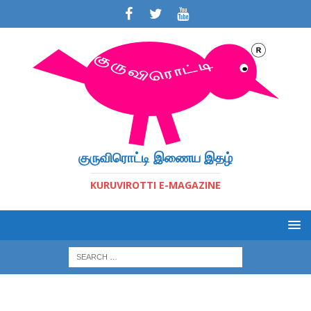
குருவிரொட்டி இணைய இதழ்
KURUVIROTTI E-MAGAZINE