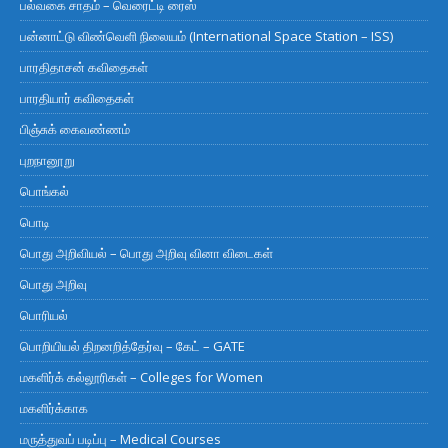
பல்வகை சாதம் – வெரைட்டி ரைஸ்
பன்னாட்டு விண்வெளி நிலையம் (International Space Station – ISS)
பாரதிதாசன் கவிதைகள்
பாரதியார் கவிதைகள்
பிஞ்சுக் கைவண்ணம்
புறநானூறு
பொங்கல்
பொடி
பொது அறிவியல் – பொது அறிவு வினா விடைகள்
பொது அறிவு
பொரியல்
பொறியியல் திறனறித்தேர்வு – கேட் – GATE
மகளிர்க் கல்லூரிகள் – Colleges for Women
மகளிர்க்காக
மருத்துவப் படிப்பு – Medical Courses