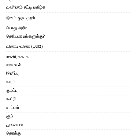
வண்ணம் தீட்டி மகிழ்க
தினம் ஒரு குறள்
பொது அறிவு
தெரியுமா உங்களுக்கு?
வினாடி-வினா (Quiz)
மகளிர்க்காக
சமையல்
இனிப்பு
காரம்
குழம்பு
கூட்டு
சாம்பார்
சூப்
துவையல்
தொக்கு