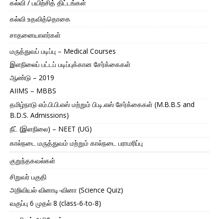
கல்வி / பயிற்சித் திட்டங்கள்
கல்வி உதவித்தொகை
சாதனையாளர்கள்
மருத்துவப் படிப்பு – Medical Courses
இளநிலைப் பட்டப் படிப்புக்கான சேர்க்கைகள்
ஆண்டு – 2019
AIIMS – MBBS
தமிழ்நாடு எம்.பி.பி.எஸ் மற்றும் பி.டி.எஸ் சேர்க்கைகள் (M.B.B.S and
B.D.S. Admissions)
நீட் (இளநிலை) – NEET (UG)
கால்நடை மருத்துவம் மற்றும் கால்நடை பராமரிப்பு
குறுந்தகவல்கள்
சிறுவர் பகுதி
அறிவியல் வினாடி-வினா (Science Quiz)
வகுப்பு 6 முதல் 8 (class-6-to-8)