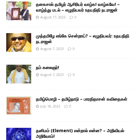
தகைசால் தமிழர் ஆசிரியர் வாழ்க! வாழ்கவே! –
வாழ்த்து மடல் – எழுதியவர் உதயநிதி நடராஜன்
August 17, 2023
0
முத்தமிழே எங்கே சென்றாய்? – எழுதியவர்: உதயநிதி
நடராஜன்
August 7, 2023
0
நம் கலைஞர்!
August 7, 2023
0
தமிழ்மொழி – தமிழ்நாடு – பாரதிதாசன் கவிதைகள்
July 18, 2023
0
தனிமம் (Element) என்றால் என்ன? – அறிவியல்
அறிவோம்!