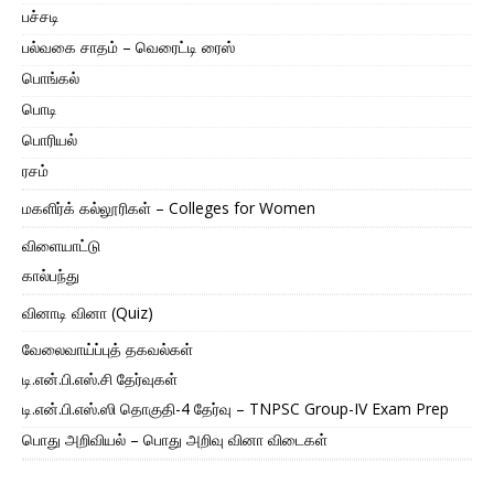
பச்சடி
பல்வகை சாதம் – வெரைட்டி ரைஸ்
பொங்கல்
பொடி
பொரியல்
ரசம்
மகளிர்க் கல்லூரிகள் – Colleges for Women
விளையாட்டு
கால்பந்து
வினாடி வினா (Quiz)
வேலைவாய்ப்புத் தகவல்கள்
டி.என்.பி.எஸ்.சி தேர்வுகள்
டி.என்.பி.எஸ்.ஸி தொகுதி-4 தேர்வு – TNPSC Group-IV Exam Prep
பொது அறிவியல் – பொது அறிவு வினா விடைகள்