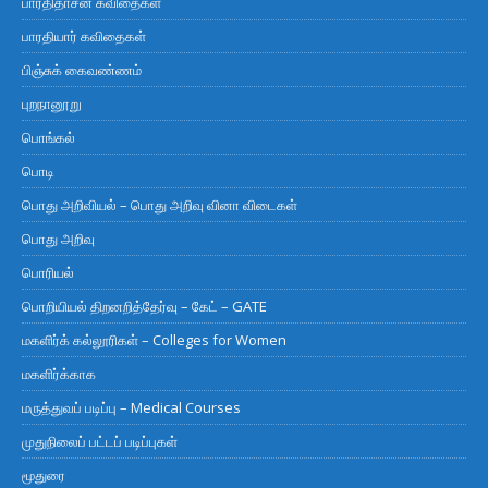
பாரதிதாசன் கவிதைகள்
பாரதியார் கவிதைகள்
பிஞ்சுக் கைவண்ணம்
புறநானூறு
பொங்கல்
பொடி
பொது அறிவியல் – பொது அறிவு வினா விடைகள்
பொது அறிவு
பொரியல்
பொறியியல் திறனறித்தேர்வு – கேட் – GATE
மகளிர்க் கல்லூரிகள் – Colleges for Women
மகளிர்க்காக
மருத்துவப் படிப்பு – Medical Courses
முதுநிலைப் பட்டப் படிப்புகள்
மூதுரை