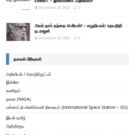
யாவை? – இலக்கணம் அறிவோம்!
December 28, 2022
0
அவர் தாம் தந்தை பெரியார்! – எழுதியவர்: உதயநிதி
நடராஜன்
December 24, 2022
0
தகவல் பிரிவுகள்
அறிவியல் / தொழில்நுட்பம்
இஸ்ரோ
கணிதம்
நாஸா (NASA)
பன்னாட்டு விண்வெளி நிலையம் (International Space Station – ISS)
இயல் தமிழ்
ஆத்திசூடி