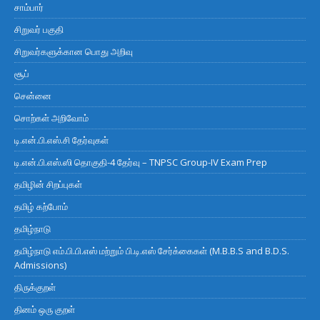
சாம்பார்
சிறுவர் பகுதி
சிறுவர்களுக்கான பொது அறிவு
சூப்
சென்னை
சொற்கள் அறிவோம்
டி.என்.பி.எஸ்.சி தேர்வுகள்
டி.என்.பி.எஸ்.ஸி தொகுதி-4 தேர்வு – TNPSC Group-IV Exam Prep
தமிழின் சிறப்புகள்
தமிழ் கற்போம்
தமிழ்நாடு
தமிழ்நாடு எம்.பி.பி.எஸ் மற்றும் பி.டி.எஸ் சேர்க்கைகள் (M.B.B.S and B.D.S.
Admissions)
திருக்குறள்
தினம் ஒரு குறள்