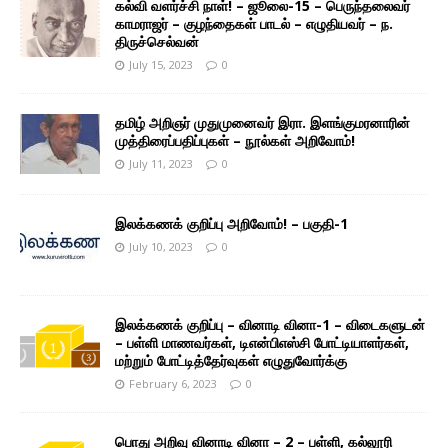
கல்வி வளர்ச்சி நாள்! – ஜூலை-15 – பெருந்தலைவர்
காமராஜர் – குழந்தைகள் பாடல் – எழுதியவர் – ந.
திருச்செல்வன்
July 15, 2023
0
தமிழ் அறிஞர் முதுமுனைவர் இரா. இளங்குமரனாரின்
முத்திரைப்பதிப்புகள் – நூல்கள் அறிவோம்!
July 11, 2023
0
இலக்கணக் குறிப்பு அறிவோம்! – பகுதி-1
July 10, 2023
0
இலக்கணக் குறிப்பு – வினாடி வினா-1 – விடைகளுடன்
– பள்ளி மாணவர்கள், டிஎன்பிஎஸ்சி போட்டியாளர்கள்,
மற்றும் போட்டித்தேர்வுகள் எழுதுவோர்க்கு
February 6, 2023
0
பொது அறிவு வினாடி வினா – 2 – பள்ளி, கல்லூரி