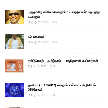
முத்தமிழே எங்கே சென்றாய்? – எழுதியவர்: உதயநிதி
நடராஜன்
August 7, 2023
0
நம் கலைஞர்!
August 7, 2023
0
தமிழ்மொழி – தமிழ்நாடு – பாரதிதாசன் கவிதைகள்
July 18, 2023
0
தனிமம் (Element) என்றால் என்ன? – அறிவியல்
அறிவோம்!
July 17, 2023
0