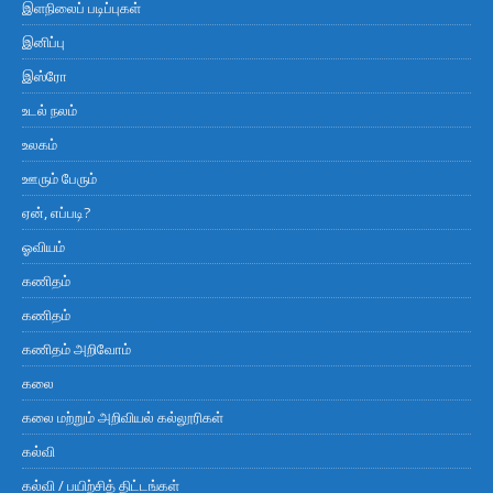
இளநிலைப் படிப்புகள்
இனிப்பு
இஸ்ரோ
உடல் நலம்
உலகம்
ஊரும் பேரும்
ஏன், எப்படி?
ஓவியம்
கணிதம்
கணிதம்
கணிதம் அறிவோம்
கலை
கலை மற்றும் அறிவியல் கல்லூரிகள்
கல்வி
கல்வி / பயிற்சித் திட்டங்கள்