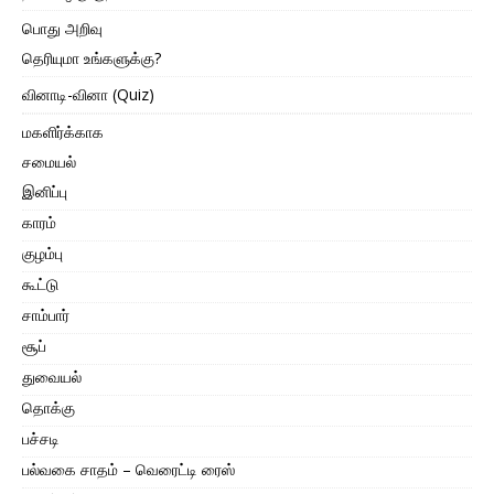
பொது அறிவு
தெரியுமா உங்களுக்கு?
வினாடி-வினா (Quiz)
மகளிர்க்காக
சமையல்
இனிப்பு
காரம்
குழம்பு
கூட்டு
சாம்பார்
சூப்
துவையல்
தொக்கு
பச்சடி
பல்வகை சாதம் – வெரைட்டி ரைஸ்