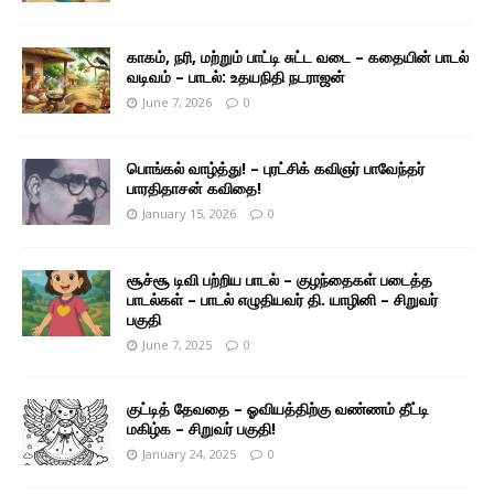
காகம், நரி, மற்றும் பாட்டி சுட்ட வடை – கதையின் பாடல்
வடிவம் – பாடல்: உதயநிதி நடராஜன்
June 7, 2026
0
பொங்கல் வாழ்த்து! – புரட்சிக் கவிஞர் பாவேந்தர்
பாரதிதாசன் கவிதை!
January 15, 2026
0
சூச்சூ டிவி பற்றிய பாடல் – குழந்தைகள் படைத்த
பாடல்கள் – பாடல் எழுதியவர் தி. யாழினி – சிறுவர்
பகுதி
June 7, 2025
0
குட்டித் தேவதை – ஓவியத்திற்கு வண்ணம் தீட்டி
மகிழ்க – சிறுவர் பகுதி!
January 24, 2025
0