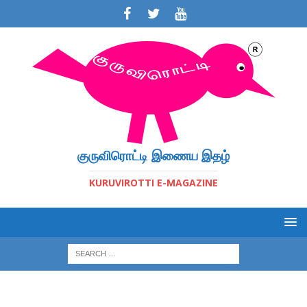
குருவிரொட்டி இணைய இதழ்
KURUVIROTTI E-MAGAZINE