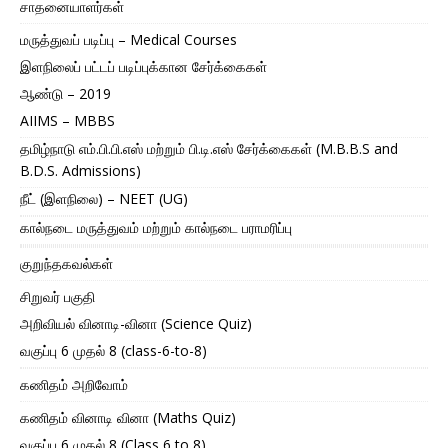
சாதனையாளர்கள்
மருத்துவப் படிப்பு – Medical Courses
இளநிலைப் பட்டப் படிப்புக்கான சேர்க்கைகள்
ஆண்டு – 2019
AIIMS – MBBS
தமிழ்நாடு எம்.பி.பி.எஸ் மற்றும் பி.டி.எஸ் சேர்க்கைகள் (M.B.B.S and
B.D.S. Admissions)
நீட் (இளநிலை) – NEET (UG)
கால்நடை மருத்துவம் மற்றும் கால்நடை பராமரிப்பு
குறுந்தகவல்கள்
சிறுவர் பகுதி
அறிவியல் வினாடி-வினா (Science Quiz)
வகுப்பு 6 முதல் 8 (class-6-to-8)
கணிதம் அறிவோம்
கணிதம் வினாடி வினா (Maths Quiz)
வகுப்பு 6 முதல் 8 (Class 6 to 8)