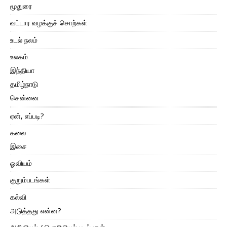
மூதுரை
வட்டார வழக்குச் சொற்கள்
உடல் நலம்
உலகம்
இந்தியா
தமிழ்நாடு
சென்னை
ஏன், எப்படி?
கலை
இசை
ஓவியம்
குறும்படங்கள்
கல்வி
அடுத்தது என்ன?