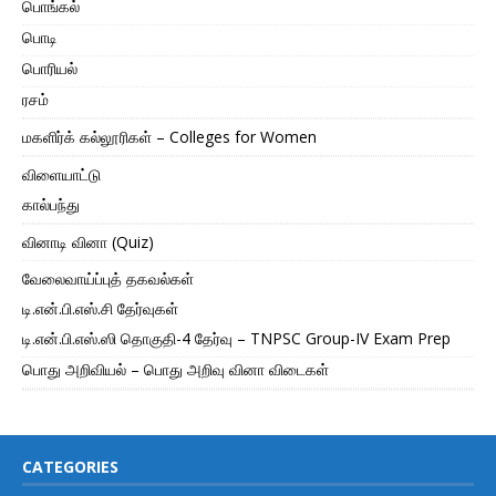
பொங்கல்
பொடி
பொரியல்
ரசம்
மகளிர்க் கல்லூரிகள் – Colleges for Women
விளையாட்டு
கால்பந்து
வினாடி வினா (Quiz)
வேலைவாய்ப்புத் தகவல்கள்
டி.என்.பி.எஸ்.சி தேர்வுகள்
டி.என்.பி.எஸ்.ஸி தொகுதி-4 தேர்வு – TNPSC Group-IV Exam Prep
பொது அறிவியல் – பொது அறிவு வினா விடைகள்
CATEGORIES