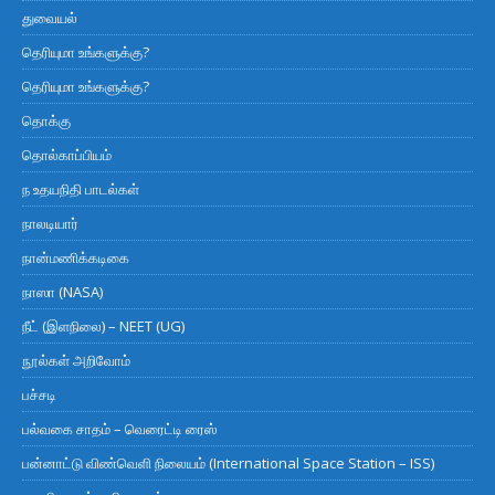
துவையல்
தெரியுமா உங்களுக்கு?
தெரியுமா உங்களுக்கு?
தொக்கு
தொல்காப்பியம்
ந உதயநிதி பாடல்கள்
நாலடியார்
நான்மணிக்கடிகை
நாஸா (NASA)
நீட் (இளநிலை) – NEET (UG)
நூல்கள் அறிவோம்
பச்சடி
பல்வகை சாதம் – வெரைட்டி ரைஸ்
பன்னாட்டு விண்வெளி நிலையம் (International Space Station – ISS)