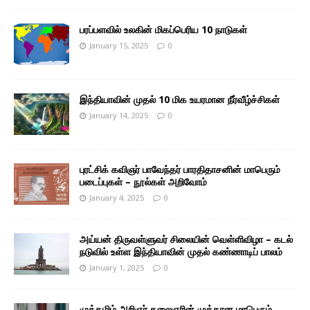
பரப்பளவில் உலகின் மிகப்பெரிய 10 நாடுகள்
January 15, 2025
0
இந்தியாவின் முதல் 10 மிக உயரமான நீர்வீழ்ச்சிகள்
January 14, 2025
0
புரட்சிக் கவிஞர் பாவேந்தர் பாரதிதாசனின் மாபெரும்
படைப்புகள் – நூல்கள் அறிவோம்
January 4, 2025
0
அய்யன் திருவள்ளுவர் சிலையின் வெள்ளிவிழா – கடல்
நடுவில் உள்ள இந்தியாவின் முதல் கண்ணாடிப் பாலம்
January 1, 2025
0
முத்தமிழ் அறிஞர் கலைஞரின் முத்தான மாபெரும்