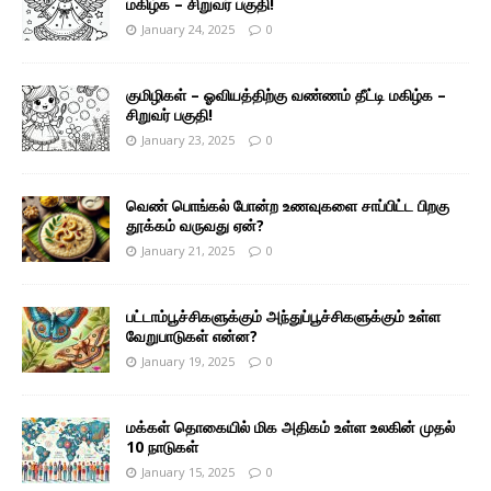
மகிழ்க – சிறுவர் பகுதி!
January 24, 2025
0
குமிழிகள் – ஓவியத்திற்கு வண்ணம் தீட்டி மகிழ்க –
சிறுவர் பகுதி!
January 23, 2025
0
வெண் பொங்கல் போன்ற உணவுகளை சாப்பிட்ட பிறகு
தூக்கம் வருவது ஏன்?
January 21, 2025
0
பட்டாம்பூச்சிகளுக்கும் அந்துப்பூச்சிகளுக்கும் உள்ள
வேறுபாடுகள் என்ன?
January 19, 2025
0
மக்கள் தொகையில் மிக அதிகம் உள்ள உலகின் முதல்
10 நாடுகள்
January 15, 2025
0