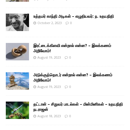
உத்தமர் காந்தி அடிகள் – எழுதியவர்: ந. உதயநிதி
October 2, 2023
0
இரட்டைக்கிளவி என்றால் என்ன? – இலக்கணம்
அறிவோம்!
August 19, 2023
0
அடுக்குத்தொடர் என்றால் என்ன? – இலக்கணம்
அறிவோம்!
August 19, 2023
0
தட்டான் – சிறுவர் பாடல்கள் – மின்மினிகள் – உதயநிதி
நடராஜன்
August 18, 2023
0