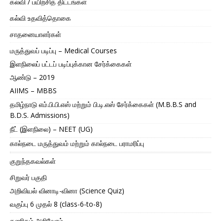
கல்வி / பயிற்சித் திட்டங்கள்
கல்வி உதவித்தொகை
சாதனையாளர்கள்
மருத்துவப் படிப்பு – Medical Courses
இளநிலைப் பட்டப் படிப்புக்கான சேர்க்கைகள்
ஆண்டு – 2019
AIIMS – MBBS
தமிழ்நாடு எம்.பி.பி.எஸ் மற்றும் பி.டி.எஸ் சேர்க்கைகள் (M.B.B.S and
B.D.S. Admissions)
நீட் (இளநிலை) – NEET (UG)
கால்நடை மருத்துவம் மற்றும் கால்நடை பராமரிப்பு
குறுந்தகவல்கள்
சிறுவர் பகுதி
அறிவியல் வினாடி-வினா (Science Quiz)
வகுப்பு 6 முதல் 8 (class-6-to-8)
கணிதம் அறிவோம்