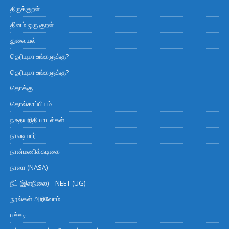
திருக்குறள்
தினம் ஒரு குறள்
துவையல்
தெரியுமா உங்களுக்கு?
தெரியுமா உங்களுக்கு?
தொக்கு
தொல்காப்பியம்
ந உதயநிதி பாடல்கள்
நாலடியார்
நான்மணிக்கடிகை
நாஸா (NASA)
நீட் (இளநிலை) – NEET (UG)
நூல்கள் அறிவோம்
பச்சடி