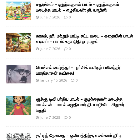
சதுரங்கம் – குழந்தைகள் பாடல் – குழந்தைகள்
படைத்த பாடல் – எழுதியவர்: தி. யாழினி
June 7, 2026
0
காகம், நரி, மற்றும் பாட்டி சுட்ட வடை – கதையின் பாடல்
வடிவம் – பாடல்: உதயநிதி நடராஜன்
June 7, 2026
0
பொங்கல் வாழ்த்து! – புரட்சிக் கவிஞர் பாவேந்தர்
பாரதிதாசன் கவிதை!
January 15, 2026
0
சூச்சூ டிவி பற்றிய பாடல் – குழந்தைகள் படைத்த
பாடல்கள் – பாடல் எழுதியவர் தி. யாழினி – சிறுவர்
பகுதி
June 7, 2025
0
குட்டித் தேவதை – ஓவியத்திற்கு வண்ணம் தீட்டி