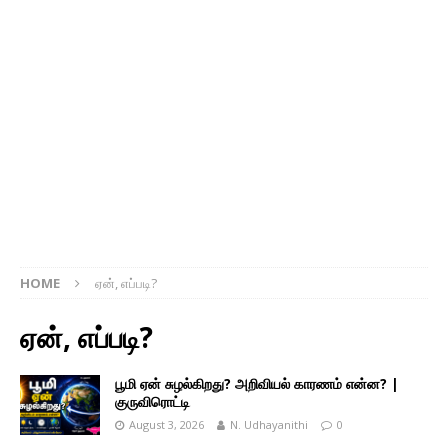
HOME
ஏன், எப்படி?
ஏன், எப்படி?
பூமி ஏன் சுழல்கிறது? அறிவியல் காரணம் என்ன? |
குருவிரொட்டி
August 3, 2026
N. Udhayanithi
0