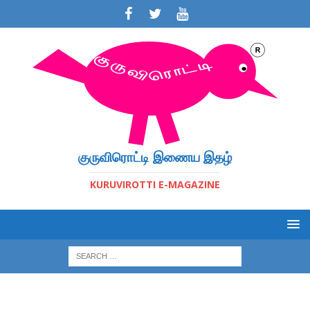
குருவிரொட்டி இணைய இதழ்
KURUVIROTTI E-MAGAZINE