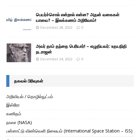
பெயர்ச்சொல் என்றால் என்ன? அதன் வகைகள்
யாவை? – இலக்கணம் அறிவோம்!
December 28, 2022
0
அவர் தாம் தந்தை பெரியார்! – எழுதியவர்: உதயநிதி
நடராஜன்
December 24, 2022
0
தகவல் பிரிவுகள்
அறிவியல் / தொழில்நுட்பம்
இஸ்ரோ
கணிதம்
நாஸா (NASA)
பன்னாட்டு விண்வெளி நிலையம் (International Space Station – ISS)