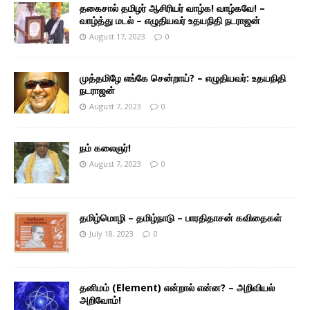
தகைசால் தமிழர் ஆசிரியர் வாழ்க! வாழ்கவே! –
வாழ்த்து மடல் – எழுதியவர் உதயநிதி நடராஜன்
August 17, 2023
0
முத்தமிழே எங்கே சென்றாய்? – எழுதியவர்: உதயநிதி
நடராஜன்
August 7, 2023
0
நம் கலைஞர்!
August 7, 2023
0
தமிழ்மொழி – தமிழ்நாடு – பாரதிதாசன் கவிதைகள்
July 18, 2023
0
தனிமம் (Element) என்றால் என்ன? – அறிவியல்
அறிவோம்!