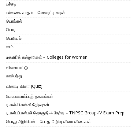
பச்சடி
பல்வகை சாதம் – வெரைட்டி ரைஸ்
பொங்கல்
பொடி
பொரியல்
ரசம்
மகளிர்க் கல்லூரிகள் – Colleges for Women
விளையாட்டு
கால்பந்து
வினாடி வினா (Quiz)
வேலைவாய்ப்புத் தகவல்கள்
டி.என்.பி.எஸ்.சி தேர்வுகள்
டி.என்.பி.எஸ்.ஸி தொகுதி-4 தேர்வு – TNPSC Group-IV Exam Prep
பொது அறிவியல் – பொது அறிவு வினா விடைகள்