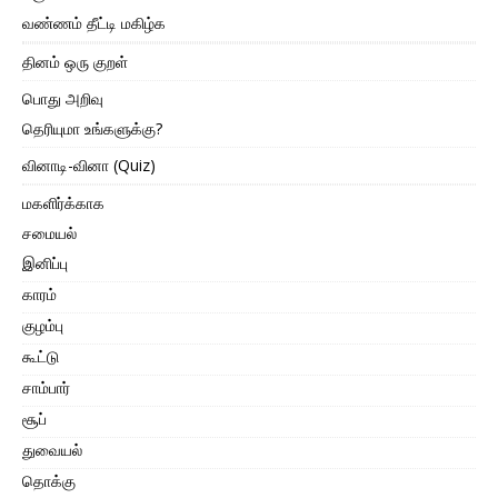
வண்ணம் தீட்டி மகிழ்க
தினம் ஒரு குறள்
பொது அறிவு
தெரியுமா உங்களுக்கு?
வினாடி-வினா (Quiz)
மகளிர்க்காக
சமையல்
இனிப்பு
காரம்
குழம்பு
கூட்டு
சாம்பார்
சூப்
துவையல்
தொக்கு