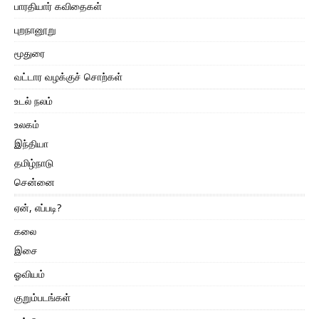
பாரதியார் கவிதைகள்
புறநானூறு
மூதுரை
வட்டார வழக்குச் சொற்கள்
உடல் நலம்
உலகம்
இந்தியா
தமிழ்நாடு
சென்னை
ஏன், எப்படி?
கலை
இசை
ஓவியம்
குறும்படங்கள்