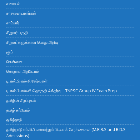
சமையல்
சாதனையாளர்கள்
சாம்பார்
சிறுவர் பகுதி
சிறுவர்களுக்கான பொது அறிவு
சூப்
சென்னை
சொற்கள் அறிவோம்
டி.என்.பி.எஸ்.சி தேர்வுகள்
டி.என்.பி.எஸ்.ஸி தொகுதி-4 தேர்வு – TNPSC Group-IV Exam Prep
தமிழின் சிறப்புகள்
தமிழ் கற்போம்
தமிழ்நாடு
தமிழ்நாடு எம்.பி.பி.எஸ் மற்றும் பி.டி.எஸ் சேர்க்கைகள் (M.B.B.S and B.D.S.
Admissions)