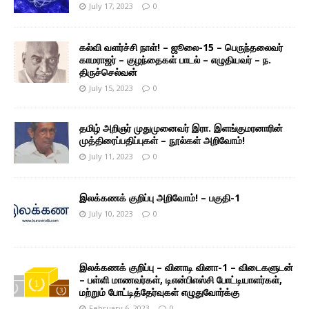
July 17, 2023
0
கல்வி வளர்ச்சி நாள்! – ஜூலை-15 – பெருந்தலைவர்
காமராஜர் – குழந்தைகள் பாடல் – எழுதியவர் – ந.
திருச்செல்வன்
July 15, 2023
0
தமிழ் அறிஞர் முதுமுனைவர் இரா. இளங்குமரனாரின்
முத்திரைப்பதிப்புகள் – நூல்கள் அறிவோம்!
July 11, 2023
0
இலக்கணக் குறிப்பு அறிவோம்! – பகுதி-1
July 10, 2023
0
இலக்கணக் குறிப்பு – வினாடி வினா-1 – விடைகளுடன்
– பள்ளி மாணவர்கள், டிஎன்பிஎஸ்சி போட்டியாளர்கள்,
மற்றும் போட்டித்தேர்வுகள் எழுதுவோர்க்கு
February 6, 2023
0