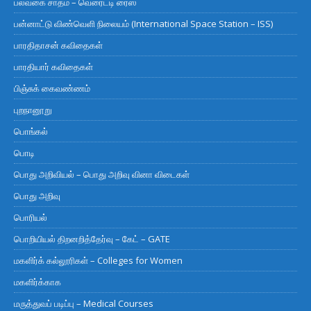
பல்வகை சாதம் – வெரைட்டி ரைஸ்
பன்னாட்டு விண்வெளி நிலையம் (International Space Station – ISS)
பாரதிதாசன் கவிதைகள்
பாரதியார் கவிதைகள்
பிஞ்சுக் கைவண்ணம்
புறநானூறு
பொங்கல்
பொடி
பொது அறிவியல் – பொது அறிவு வினா விடைகள்
பொது அறிவு
பொரியல்
பொறியியல் திறனறித்தேர்வு – கேட் – GATE
மகளிர்க் கல்லூரிகள் – Colleges for Women
மகளிர்க்காக
மருத்துவப் படிப்பு – Medical Courses