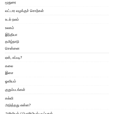
மூதுரை
வட்டார வழக்குச் சொற்கள்
உடல் நலம்
உலகம்
இந்தியா
தமிழ்நாடு
சென்னை
ஏன், எப்படி?
கலை
இசை
ஓவியம்
குறும்படங்கள்
கல்வி
அடுத்தது என்ன?
அறிவியல் / பொறியியல் படிப்புகள்