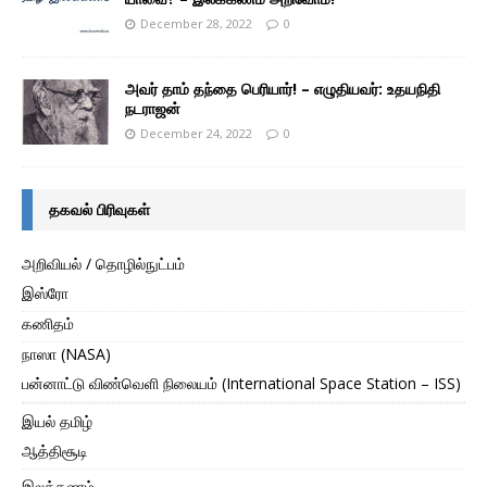
December 28, 2022
0
அவர் தாம் தந்தை பெரியார்! – எழுதியவர்: உதயநிதி
நடராஜன்
December 24, 2022
0
தகவல் பிரிவுகள்
அறிவியல் / தொழில்நுட்பம்
இஸ்ரோ
கணிதம்
நாஸா (NASA)
பன்னாட்டு விண்வெளி நிலையம் (International Space Station – ISS)
இயல் தமிழ்
ஆத்திசூடி
இலக்கணம்