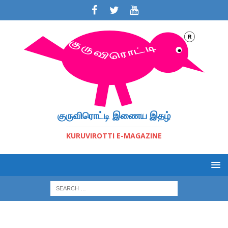
குருவிரொட்டி இணைய இதழ்
KURUVIROTTI E-MAGAZINE