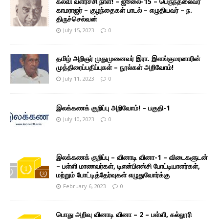
கல்வி வளர்ச்சி நாள்! – ஜூலை-15 – பெருந்தலைவர்
காமராஜர் – குழந்தைகள் பாடல் – எழுதியவர் – ந.
திருச்செல்வன்
July 15, 2023
0
தமிழ் அறிஞர் முதுமுனைவர் இரா. இளங்குமரனாரின்
முத்திரைப்பதிப்புகள் – நூல்கள் அறிவோம்!
July 11, 2023
0
இலக்கணக் குறிப்பு அறிவோம்! – பகுதி-1
July 10, 2023
0
இலக்கணக் குறிப்பு – வினாடி வினா-1 – விடைகளுடன்
– பள்ளி மாணவர்கள், டிஎன்பிஎஸ்சி போட்டியாளர்கள்,
மற்றும் போட்டித்தேர்வுகள் எழுதுவோர்க்கு
February 6, 2023
0
பொது அறிவு வினாடி வினா – 2 – பள்ளி, கல்லூரி