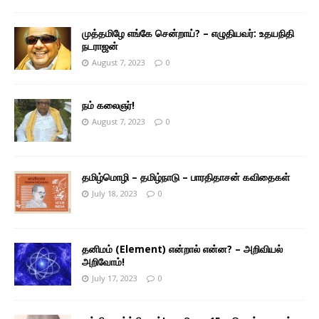
முத்தமிழே எங்கே சென்றாய்? – எழுதியவர்: உதயநிதி
நடராஜன்
August 7, 2023
0
நம் கலைஞர்!
August 7, 2023
0
தமிழ்மொழி – தமிழ்நாடு – பாரதிதாசன் கவிதைகள்
July 18, 2023
0
தனிமம் (Element) என்றால் என்ன? – அறிவியல்
அறிவோம்!
July 17, 2023
0