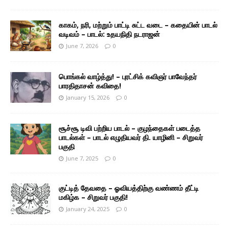
காகம், நரி, மற்றும் பாட்டி சுட்ட வடை – கதையின் பாடல்
வடிவம் – பாடல்: உதயநிதி நடராஜன்
June 7, 2026
0
பொங்கல் வாழ்த்து! – புரட்சிக் கவிஞர் பாவேந்தர்
பாரதிதாசன் கவிதை!
January 15, 2026
0
சூச்சூ டிவி பற்றிய பாடல் – குழந்தைகள் படைத்த
பாடல்கள் – பாடல் எழுதியவர் தி. யாழினி – சிறுவர்
பகுதி
June 7, 2025
0
குட்டித் தேவதை – ஓவியத்திற்கு வண்ணம் தீட்டி
மகிழ்க – சிறுவர் பகுதி!
January 24, 2025
0