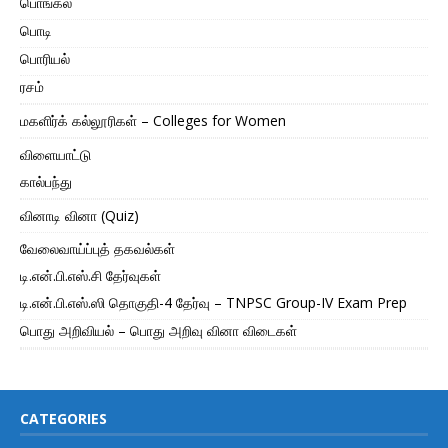
பொங்கல்
பொடி
பொரியல்
ரசம்
மகளிர்க் கல்லூரிகள் – Colleges for Women
விளையாட்டு
கால்பந்து
வினாடி வினா (Quiz)
வேலைவாய்ப்புத் தகவல்கள்
டி.என்.பி.எஸ்.சி தேர்வுகள்
டி.என்.பி.எஸ்.ஸி தொகுதி-4 தேர்வு – TNPSC Group-IV Exam Prep
பொது அறிவியல் – பொது அறிவு வினா விடைகள்
CATEGORIES