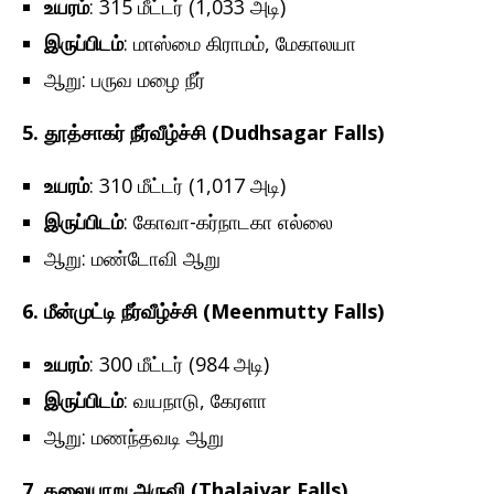
உயரம்
: 315 மீட்டர் (1,033 அடி)
இருப்பிடம்
: மாஸ்மை கிராமம், மேகாலயா
ஆறு: பருவ மழை நீர்
5.
தூத்சாகர் நீர்வீழ்ச்சி (Dudhsagar Falls)
உயரம்
: 310 மீட்டர் (1,017 அடி)
இருப்பிடம்
: கோவா-கர்நாடகா எல்லை
ஆறு: மண்டோவி ஆறு
6. மீன்முட்டி நீர்வீழ்ச்சி (Meenmutty Falls)
உயரம்
: 300 மீட்டர் (984 அடி)
இருப்பிடம்
: வயநாடு, கேரளா
ஆறு: மணந்தவடி ஆறு
7. தலையாறு அருவி (Thalaiyar Falls)