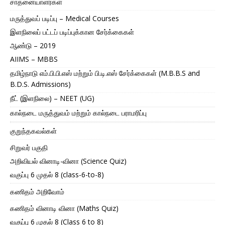
சாதனையாளர்கள்
மருத்துவப் படிப்பு – Medical Courses
இளநிலைப் பட்டப் படிப்புக்கான சேர்க்கைகள்
ஆண்டு – 2019
AIIMS – MBBS
தமிழ்நாடு எம்.பி.பி.எஸ் மற்றும் பி.டி.எஸ் சேர்க்கைகள் (M.B.B.S and
B.D.S. Admissions)
நீட் (இளநிலை) – NEET (UG)
கால்நடை மருத்துவம் மற்றும் கால்நடை பராமரிப்பு
குறுந்தகவல்கள்
சிறுவர் பகுதி
அறிவியல் வினாடி-வினா (Science Quiz)
வகுப்பு 6 முதல் 8 (class-6-to-8)
கணிதம் அறிவோம்
கணிதம் வினாடி வினா (Maths Quiz)
வகுப்பு 6 முதல் 8 (Class 6 to 8)