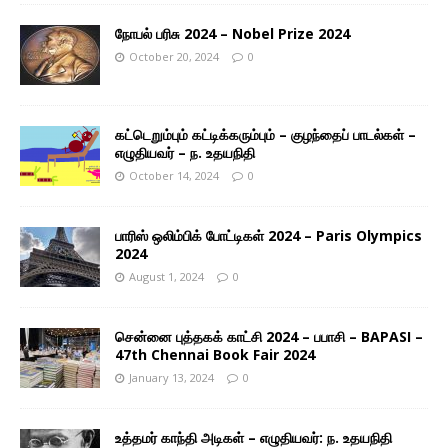
நோபல் பரிசு 2024 – Nobel Prize 2024
October 20, 2024
0
கட்டெறும்பும் கட்டிக்கரும்பும் – குழந்தைப் பாடல்கள் –
எழுதியவர் – ந. உதயநிதி
October 14, 2024
0
பாரிஸ் ஒலிம்பிக் போட்டிகள் 2024 – Paris Olympics
2024
August 1, 2024
0
சென்னை புத்தகக் காட்சி 2024 – பபாசி – BAPASI –
47th Chennai Book Fair 2024
January 13, 2024
0
உத்தமர் காந்தி அடிகள் – எழுதியவர்: ந. உதயநிதி