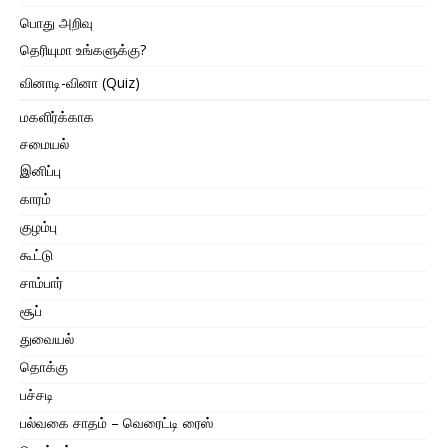
பொது அறிவு
தெரியுமா உங்களுக்கு?
வினாடி-வினா (Quiz)
மகளிர்க்காக
சமையல்
இனிப்பு
காரம்
குழம்பு
கூட்டு
சாம்பார்
சூப்
துவையல்
தொக்கு
பச்சடி
பல்வகை சாதம் – வெரைட்டி ரைஸ்