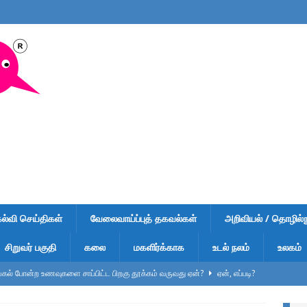
கல்வி செய்திகள்
வேலைவாய்ப்புத் தகவல்கள்
அறிவியல் / தொழில்நு
சிறுவர் பகுதி
கலை
மகளிர்க்காக
உடல் நலம்
உலகம்
ல் போன்ற உணவுகளை சாப்பிட்ட பிறகு தூக்கம் வருவது ஏன்?
ஏன், எப்படி?
ுறிப்பு – வினாடி வினா-1 – விடைகளுடன் – பள்ளி மாணவர்கள், டிஎன்பிஎஸ்சி