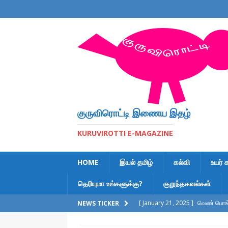
குருவிரொட்டி இணைய இதழ்
KURUVIROTTI E-MAGAZINE
HOME
இயல் தமிழ்
கல்வி
உயர் 
தெரியுமா உங்களுக்கு?
குறுந்தகவல்கள்
[ January 21, 2025 ]
வெண் பொங்க
NEWS TICKER
[ February 6, 2023 ]
இலக்கணக் க