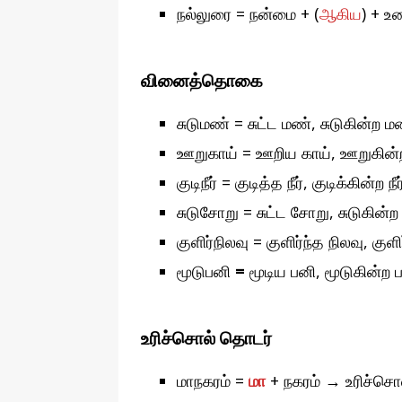
நல்லுரை = நன்மை + (
ஆகிய
) + உ
வினைத்தொகை
சுடுமண் = சுட்ட மண், சுடுகின்ற ம
ஊறுகாய் = ஊறிய காய், ஊறுகின்ற
குடிநீர் = குடித்த நீர், குடிக்கின்ற நீர
சுடுசோறு = சுட்ட சோறு, சுடுகின்
குளிர்நிலவு = குளிர்ந்த நிலவு, குள
மூடுபனி
=
மூடிய பனி, மூடுகின்ற ப
உரிச்சொல் தொடர்
மாநகரம் =
மா
+ நகரம்
→
உரிச்சொல