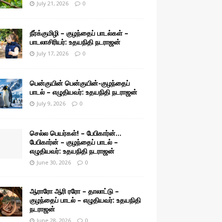
July 21, 2026
0
நீர்க்குமிழி – குழந்தைப் பாடல்கள் –
பாடலாசிரியர்: உதயநிதி நடராஜன்
July 17, 2026
0
பென்குயின் பென்குயின்-குழந்தைப்
பாடல் – எழுதியவர்: உதயநிதி நடராஜன்
July 9, 2026
0
செல்ல பெயர்கள்! – பேபிகார்ன்…
பேபிகார்ன் – குழந்தைப் பாடல் –
எழுதியவர்: உதயநிதி நடராஜன்
June 30, 2026
0
ஆராரோ ஆரி ரரோ – தாலாட்டு –
குழந்தைப் பாடல் – எழுதியவர்: உதயநிதி
நடராஜன்
June 28, 2026
0