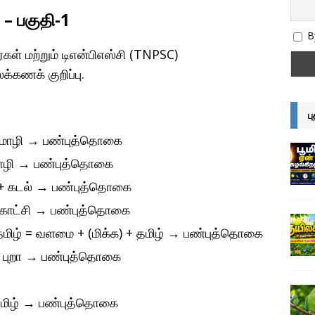
 – பகுதி-1
By
ள் மற்றும் டிஎன்பிஎஸ்சி (TNPSC)
்கணக் குறிப்பு.
ப
மொழி
→
பண்புத்தொகை
ொழி
→
பண்புத்தொகை
 + கடல்
→
பண்புத்தொகை
 காட்சி
→
பண்புத்தொகை
 தமிழ் = வளமை + (மிக்க) + தமிழ்
→
பண்புத்தொகை
+ புறா
→
பண்புத்தொகை
தமிழ்
→
பண்புத்தொகை