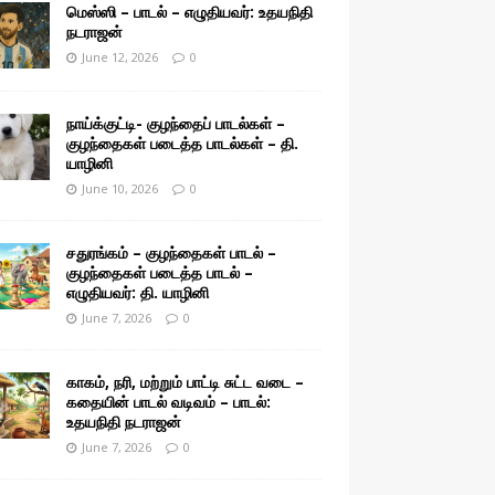
மெஸ்ஸி – பாடல் – எழுதியவர்: உதயநிதி
நடராஜன்
June 12, 2026
0
நாய்க்குட்டி- குழந்தைப் பாடல்கள் –
குழந்தைகள் படைத்த பாடல்கள் – தி.
யாழினி
June 10, 2026
0
சதுரங்கம் – குழந்தைகள் பாடல் –
குழந்தைகள் படைத்த பாடல் –
எழுதியவர்: தி. யாழினி
June 7, 2026
0
காகம், நரி, மற்றும் பாட்டி சுட்ட வடை –
கதையின் பாடல் வடிவம் – பாடல்:
உதயநிதி நடராஜன்
June 7, 2026
0