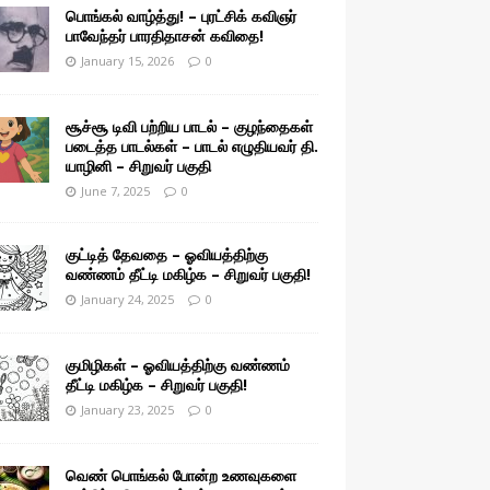
பொங்கல் வாழ்த்து! – புரட்சிக் கவிஞர்
பாவேந்தர் பாரதிதாசன் கவிதை!
January 15, 2026
0
சூச்சூ டிவி பற்றிய பாடல் – குழந்தைகள்
படைத்த பாடல்கள் – பாடல் எழுதியவர் தி.
யாழினி – சிறுவர் பகுதி
June 7, 2025
0
குட்டித் தேவதை – ஓவியத்திற்கு
வண்ணம் தீட்டி மகிழ்க – சிறுவர் பகுதி!
January 24, 2025
0
குமிழிகள் – ஓவியத்திற்கு வண்ணம்
தீட்டி மகிழ்க – சிறுவர் பகுதி!
January 23, 2025
0
வெண் பொங்கல் போன்ற உணவுகளை