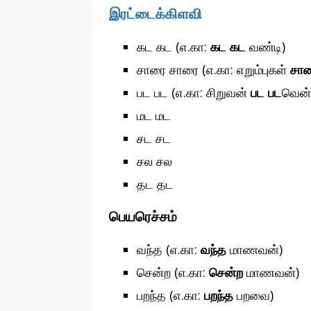
இரட்டைக்கிளவி
கட கட (எ.கா:
கட கட
வண்டி)
சாரை சாரை (எ.கா: எறும்புகள்
சா
பட பட (எ.கா: சிறுவன்
பட பட
வென்
மட மட
சட சட
சல சல
தட தட
பெயரெச்சம்
வந்த (எ.கா:
வந்த
மாணவன்)
சென்ற (எ.கா:
சென்ற
மாணவன்)
பறந்த (எ.கா:
பறந்த
பறவை)