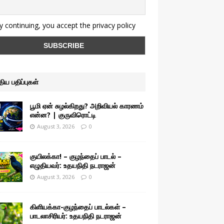
 continuing, you accept the privacy policy
ுதிய பதிப்புகள்
பூமி ஏன் சுழல்கிறது? அறிவியல் காரணம்
என்ன? | குருவிரொட்டி
August 3, 2026
0
குயிலக்கா! – குழந்தைப் பாடல் –
எழுதியவர்: உதயநிதி நடராஜன்
August 3, 2026
0
கிளியக்கா-குழந்தைப் பாடல்கள் –
பாடலாசிரியர்: உதயநிதி நடராஜன்