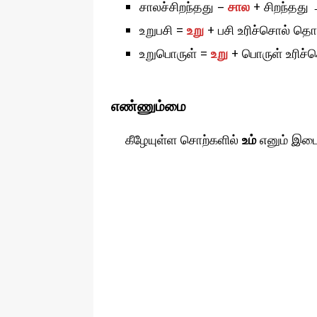
சாலச்சிறந்தது –
சால
+ சிறந்தது
உறுபசி =
உறு
+ பசி உரிச்சொல் தொட
உறுபொருள் =
உறு
+ பொருள் உரிச்ச
எண்ணும்மை
கீழேயுள்ள சொற்களில்
உம்
எனும் இடை