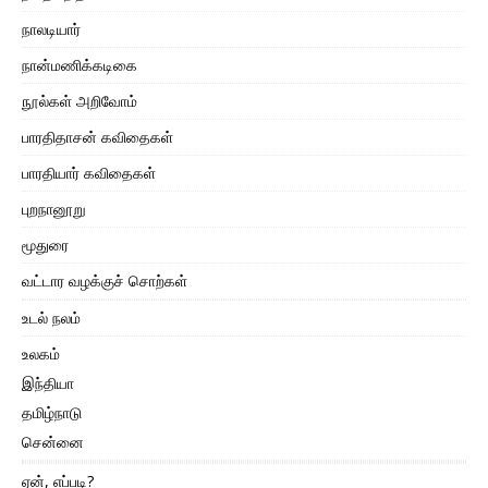
நாலடியார்
நான்மணிக்கடிகை
நூல்கள் அறிவோம்
பாரதிதாசன் கவிதைகள்
பாரதியார் கவிதைகள்
புறநானூறு
மூதுரை
வட்டார வழக்குச் சொற்கள்
உடல் நலம்
உலகம்
இந்தியா
தமிழ்நாடு
சென்னை
ஏன், எப்படி?