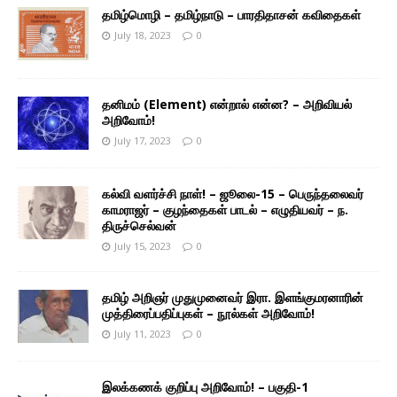
தமிழ்மொழி – தமிழ்நாடு – பாரதிதாசன் கவிதைகள்
July 18, 2023
0
தனிமம் (Element) என்றால் என்ன? – அறிவியல்
அறிவோம்!
July 17, 2023
0
கல்வி வளர்ச்சி நாள்! – ஜூலை-15 – பெருந்தலைவர்
காமராஜர் – குழந்தைகள் பாடல் – எழுதியவர் – ந.
திருச்செல்வன்
July 15, 2023
0
தமிழ் அறிஞர் முதுமுனைவர் இரா. இளங்குமரனாரின்
முத்திரைப்பதிப்புகள் – நூல்கள் அறிவோம்!
July 11, 2023
0
இலக்கணக் குறிப்பு அறிவோம்! – பகுதி-1