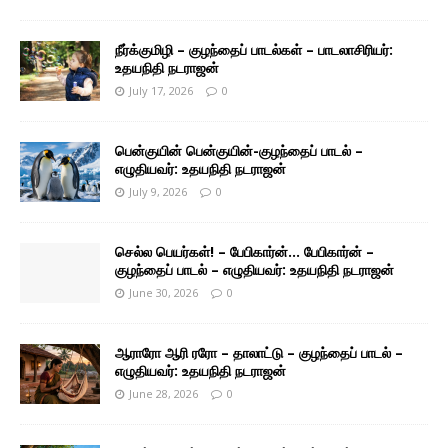
நீர்க்குமிழி – குழந்தைப் பாடல்கள் – பாடலாசிரியர்:
உதயநிதி நடராஜன்
July 17, 2026
0
பென்குயின் பென்குயின்-குழந்தைப் பாடல் –
எழுதியவர்: உதயநிதி நடராஜன்
July 9, 2026
0
செல்ல பெயர்கள்! – பேபிகார்ன்… பேபிகார்ன் –
குழந்தைப் பாடல் – எழுதியவர்: உதயநிதி நடராஜன்
June 30, 2026
0
ஆராரோ ஆரி ரரோ – தாலாட்டு – குழந்தைப் பாடல் –
எழுதியவர்: உதயநிதி நடராஜன்
June 28, 2026
0