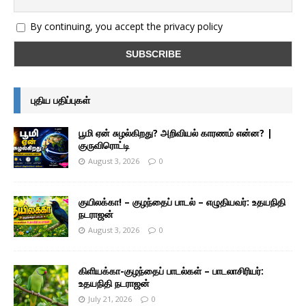
By continuing, you accept the privacy policy
புதிய பதிப்புகள்
பூமி ஏன் சுழல்கிறது? அறிவியல் காரணம் என்ன? |
குருவிரொட்டி
August 3, 2026
0
குயிலக்கா! – குழந்தைப் பாடல் – எழுதியவர்: உதயநிதி
நடராஜன்
August 3, 2026
0
கிளியக்கா-குழந்தைப் பாடல்கள் – பாடலாசிரியர்:
உதயநிதி நடராஜன்
July 21, 2026
0