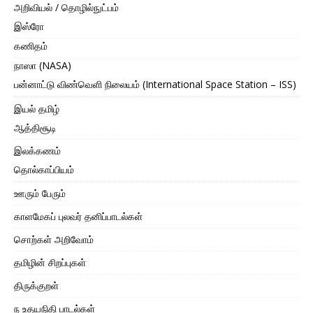
அறிவியல் / தொழில்நுட்பம்
இஸ்ரோ
கணிதம்
நாஸா (NASA)
பன்னாட்டு விண்வெளி நிலையம் (International Space Station – ISS)
இயல் தமிழ்
ஆத்திசூடி
இலக்கணம்
தொல்காப்பியம்
ஊரும் பேரும்
காளமேகப் புலவர் தனிப்பாடல்கள்
சொற்கள் அறிவோம்
தமிழின் சிறப்புகள்
திருக்குறள்
ந உதயநிதி பாடல்கள்