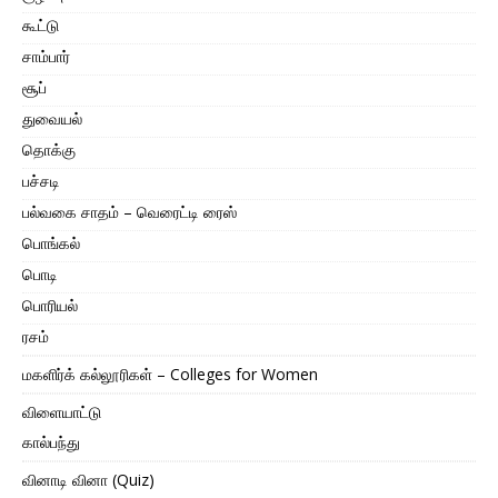
கூட்டு
சாம்பார்
சூப்
துவையல்
தொக்கு
பச்சடி
பல்வகை சாதம் – வெரைட்டி ரைஸ்
பொங்கல்
பொடி
பொரியல்
ரசம்
மகளிர்க் கல்லூரிகள் – Colleges for Women
விளையாட்டு
கால்பந்து
வினாடி வினா (Quiz)