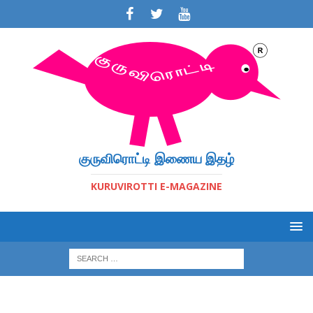
குருவிரொட்டி இணைய இதழ்
KURUVIROTTI E-MAGAZINE