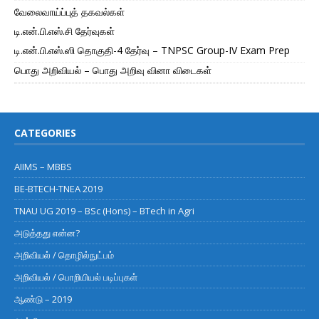
வேலைவாய்ப்புத் தகவல்கள்
டி.என்.பி.எஸ்.சி தேர்வுகள்
டி.என்.பி.எஸ்.ஸி தொகுதி-4 தேர்வு – TNPSC Group-IV Exam Prep
பொது அறிவியல் – பொது அறிவு வினா விடைகள்
CATEGORIES
AIIMS – MBBS
BE-BTECH-TNEA 2019
TNAU UG 2019 – BSc (Hons) – BTech in Agri
அடுத்தது என்ன?
அறிவியல் / தொழில்நுட்பம்
அறிவியல் / பொறியியல் படிப்புகள்
ஆண்டு – 2019