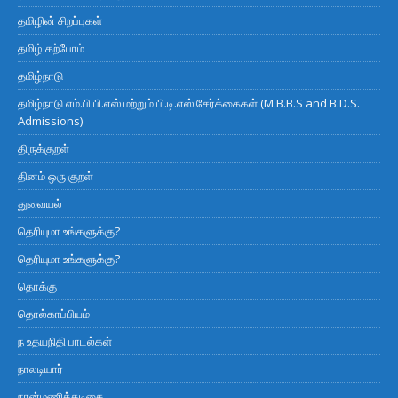
தமிழின் சிறப்புகள்
தமிழ் கற்போம்
தமிழ்நாடு
தமிழ்நாடு எம்.பி.பி.எஸ் மற்றும் பி.டி.எஸ் சேர்க்கைகள் (M.B.B.S and B.D.S.
Admissions)
திருக்குறள்
தினம் ஒரு குறள்
துவையல்
தெரியுமா உங்களுக்கு?
தெரியுமா உங்களுக்கு?
தொக்கு
தொல்காப்பியம்
ந உதயநிதி பாடல்கள்
நாலடியார்
நான்மணிக்கடிகை