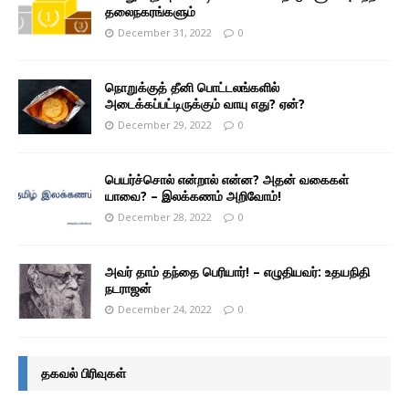
தலைநகரங்களும்
December 31, 2022
0
நொறுக்குத் தீனி பொட்டலங்களில்
அடைக்கப்பட்டிருக்கும் வாயு எது? ஏன்?
December 29, 2022
0
பெயர்ச்சொல் என்றால் என்ன? அதன் வகைகள்
யாவை? – இலக்கணம் அறிவோம்!
December 28, 2022
0
அவர் தாம் தந்தை பெரியார்! – எழுதியவர்: உதயநிதி
நடராஜன்
December 24, 2022
0
தகவல் பிரிவுகள்