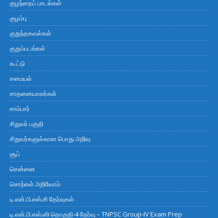
குழந்தைப் பாடல்கள்
குழம்பு
குறுந்தகவல்கள்
குறும்படங்கள்
கூட்டு
சமையல்
சாதனையாளர்கள்
சாம்பார்
சிறுவர் பகுதி
சிறுவர்களுக்கான பொது அறிவு
சூப்
சென்னை
சொற்கள் அறிவோம்
டி.என்.பி.எஸ்.சி தேர்வுகள்
டி.என்.பி.எஸ்.ஸி தொகுதி-4 தேர்வு – TNPSC Group-IV Exam Prep