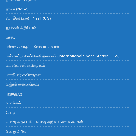
நாஸா (NASA)
நீட் (இளநிலை) – NEET (UG)
நூல்கள் அறிவோம்
பச்சடி
பல்வகை சாதம் – வெரைட்டி ரைஸ்
பன்னாட்டு விண்வெளி நிலையம் (International Space Station – ISS)
பாரதிதாசன் கவிதைகள்
பாரதியார் கவிதைகள்
பிஞ்சுக் கைவண்ணம்
புறநானூறு
பொங்கல்
பொடி
பொது அறிவியல் – பொது அறிவு வினா விடைகள்
பொது அறிவு