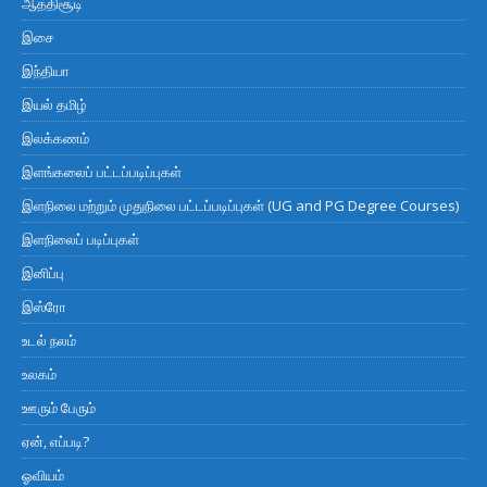
ஆத்திசூடி
இசை
இந்தியா
இயல் தமிழ்
இலக்கணம்
இளங்கலைப் பட்டப்படிப்புகள்
இளநிலை மற்றும் முதுநிலை பட்டப்படிப்புகள் (UG and PG Degree Courses)
இளநிலைப் படிப்புகள்
இனிப்பு
இஸ்ரோ
உடல் நலம்
உலகம்
ஊரும் பேரும்
ஏன், எப்படி?
ஓவியம்