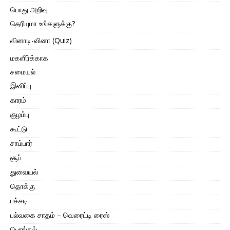
பொது அறிவு
தெரியுமா உங்களுக்கு?
வினாடி-வினா (Quiz)
மகளிர்க்காக
சமையல்
இனிப்பு
காரம்
குழம்பு
கூட்டு
சாம்பார்
சூப்
துவையல்
தொக்கு
பச்சடி
பல்வகை சாதம் – வெரைட்டி ரைஸ்
பொங்கல்