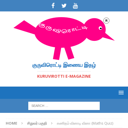
குருவிரொட்டி இணைய இதழ்
KURUVIROTTI E-MAGAZINE
HOME
சிறுவர் பகுதி
கணிதம் வினாடி வினா (Maths Quiz)