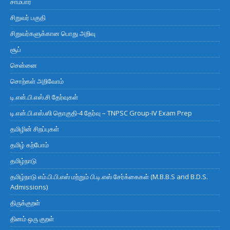
சாம்பார்
சிறுவர் பகுதி
சிறுவர்களுக்கான பொது அறிவு
சூப்
சென்னை
சொற்கள் அறிவோம்
டி.என்.பி.எஸ்.சி தேர்வுகள்
டி.என்.பி.எஸ்.ஸி தொகுதி-4 தேர்வு – TNPSC Group-IV Exam Prep
தமிழின் சிறப்புகள்
தமிழ் கற்போம்
தமிழ்நாடு
தமிழ்நாடு எம்.பி.பி.எஸ் மற்றும் பி.டி.எஸ் சேர்க்கைகள் (M.B.B.S and B.D.S.
Admissions)
திருக்குறள்
தினம் ஒரு குறள்