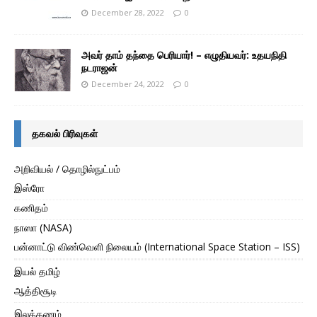
December 28, 2022
0
அவர் தாம் தந்தை பெரியார்! – எழுதியவர்: உதயநிதி
நடராஜன்
December 24, 2022
0
தகவல் பிரிவுகள்
அறிவியல் / தொழில்நுட்பம்
இஸ்ரோ
கணிதம்
நாஸா (NASA)
பன்னாட்டு விண்வெளி நிலையம் (International Space Station – ISS)
இயல் தமிழ்
ஆத்திசூடி
இலக்கணம்