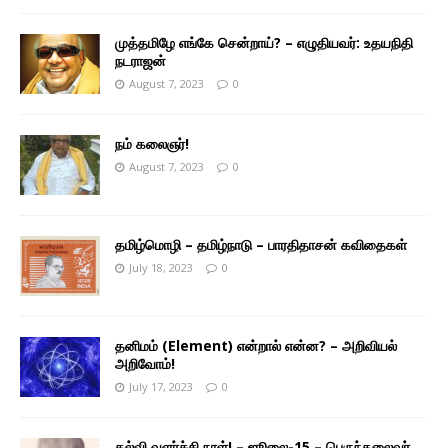
முத்தமிழே எங்கே சென்றாய்? – எழுதியவர்: உதயநிதி
நடராஜன்
August 7, 2023
0
நம் கலைஞர்!
August 7, 2023
0
தமிழ்மொழி – தமிழ்நாடு – பாரதிதாசன் கவிதைகள்
July 18, 2023
0
தனிமம் (Element) என்றால் என்ன? – அறிவியல்
அறிவோம்!
July 17, 2023
0
கல்வி வளர்ச்சி நாள்! – ஜூலை-15 – பெருந்தலைவர்