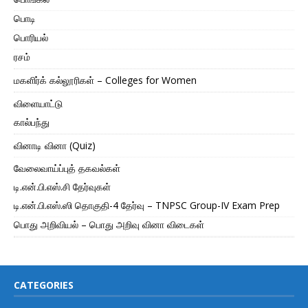
பொடி
பொரியல்
ரசம்
மகளிர்க் கல்லூரிகள் – Colleges for Women
விளையாட்டு
கால்பந்து
வினாடி வினா (Quiz)
வேலைவாய்ப்புத் தகவல்கள்
டி.என்.பி.எஸ்.சி தேர்வுகள்
டி.என்.பி.எஸ்.ஸி தொகுதி-4 தேர்வு – TNPSC Group-IV Exam Prep
பொது அறிவியல் – பொது அறிவு வினா விடைகள்
CATEGORIES