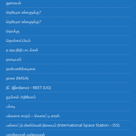
துவையல்
தெரியுமா உங்களுக்கு?
தெரியுமா உங்களுக்கு?
தொக்கு
தொல்காப்பியம்
ந உதயநிதி பாடல்கள்
நாலடியார்
நான்மணிக்கடிகை
நாஸா (NASA)
நீட் (இளநிலை) – NEET (UG)
நூல்கள் அறிவோம்
பச்சடி
பல்வகை சாதம் – வெரைட்டி ரைஸ்
பன்னாட்டு விண்வெளி நிலையம் (International Space Station – ISS)
பாரதிதாசன் கவிதைகள்