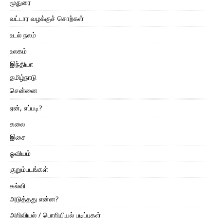
மூதுரை
வட்டார வழக்குச் சொற்கள்
உடல் நலம்
உலகம்
இந்தியா
தமிழ்நாடு
சென்னை
ஏன், எப்படி?
கலை
இசை
ஓவியம்
குறும்படங்கள்
கல்வி
அடுத்தது என்ன?
அறிவியல் / பொறியியல் படிப்புகள்