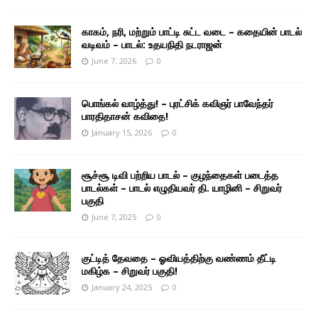
காகம், நரி, மற்றும் பாட்டி சுட்ட வடை – கதையின் பாடல்
வடிவம் – பாடல்: உதயநிதி நடராஜன்
June 7, 2026
0
பொங்கல் வாழ்த்து! – புரட்சிக் கவிஞர் பாவேந்தர்
பாரதிதாசன் கவிதை!
January 15, 2026
0
சூச்சூ டிவி பற்றிய பாடல் – குழந்தைகள் படைத்த
பாடல்கள் – பாடல் எழுதியவர் தி. யாழினி – சிறுவர்
பகுதி
June 7, 2025
0
குட்டித் தேவதை – ஓவியத்திற்கு வண்ணம் தீட்டி
மகிழ்க – சிறுவர் பகுதி!
January 24, 2025
0