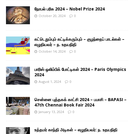
நோபல் பரிசு 2024 – Nobel Prize 2024
October 20, 2024
0
கட்டெறும்பும் கட்டிக்கரும்பும் – குழந்தைப் பாடல்கள் –
எழுதியவர் – ந. உதயநிதி
October 14, 2024
0
பாரிஸ் ஒலிம்பிக் போட்டிகள் 2024 – Paris Olympics
2024
August 1, 2024
0
சென்னை புத்தகக் காட்சி 2024 – பபாசி – BAPASI –
47th Chennai Book Fair 2024
January 13, 2024
0
உத்தமர் காந்தி அடிகள் – எழுதியவர்: ந. உதயநிதி