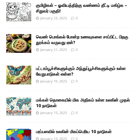
குமிழிகள் – ஓவியத்திற்கு வண்ணம் தீட்டி மகிழ்க –
சிறுவர் பகுதி!
January 23, 2025
0
வெண் பொங்கல் போன்ற உணவுகளை சாப்பிட்ட பிறகு
தூக்கம் வருவது ஏன்?
January 21, 2025
0
பட்டாம்பூச்சிகளுக்கும் அந்துப்பூச்சிகளுக்கும் உள்ள
வேறுபாடுகள் என்ன?
January 19, 2025
0
மக்கள் தொகையில் மிக அதிகம் உள்ள உலகின் முதல்
10 நாடுகள்
January 15, 2025
0
பரப்பளவில் உலகின் மிகப்பெரிய 10 நாடுகள்
January 15, 2025
0