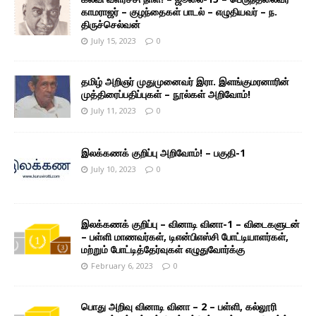
காமராஜர் – குழந்தைகள் பாடல் – எழுதியவர் – ந.
திருச்செல்வன்
July 15, 2023
0
தமிழ் அறிஞர் முதுமுனைவர் இரா. இளங்குமரனாரின்
முத்திரைப்பதிப்புகள் – நூல்கள் அறிவோம்!
July 11, 2023
0
இலக்கணக் குறிப்பு அறிவோம்! – பகுதி-1
July 10, 2023
0
இலக்கணக் குறிப்பு – வினாடி வினா-1 – விடைகளுடன்
– பள்ளி மாணவர்கள், டிஎன்பிஎஸ்சி போட்டியாளர்கள்,
மற்றும் போட்டித்தேர்வுகள் எழுதுவோர்க்கு
February 6, 2023
0
பொது அறிவு வினாடி வினா – 2 – பள்ளி, கல்லூரி