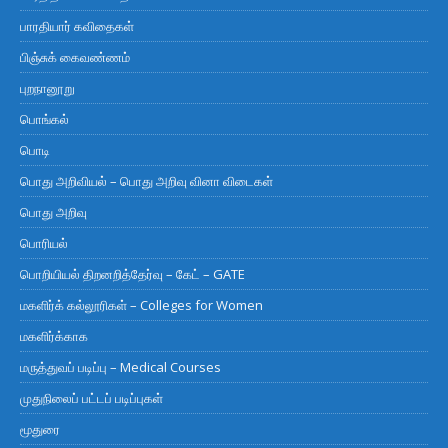
பாரதியார் கவிதைகள்
பிஞ்சுக் கைவண்ணம்
புறநானூறு
பொங்கல்
பொடி
பொது அறிவியல் – பொது அறிவு வினா விடைகள்
பொது அறிவு
பொரியல்
பொறியியல் திறனறித்தேர்வு – கேட் – GATE
மகளிர்க் கல்லூரிகள் – Colleges for Women
மகளிர்க்காக
மருத்துவப் படிப்பு – Medical Courses
முதுநிலைப் பட்டப் படிப்புகள்
மூதுரை