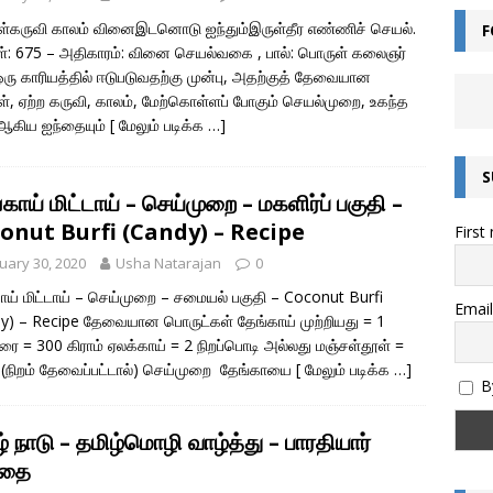
்கருவி காலம் வினைஇடனொடு ஐந்தும்இருள்தீர எண்ணிச் செயல்.
F
ன்றால் என்ன? – சொல்லின் வகைகள் யாவை? – இலக்கணம் அறிவோம்!
ள்: 675 – அதிகாரம்: வினை செயல்வகை , பால்: பொருள் கலைஞர்
ரு காரியத்தில் ஈடுபடுவதற்கு முன்பு, அதற்குத் தேவையான
், ஏற்ற கருவி, காலம், மேற்கொள்ளப் போகும் செயல்முறை, உகந்த
எழுத்துகளின் வகைகள் – இலக்கணம் அறிவோம்
இயல் தமிழ்
ஆகிய ஐந்தையும்
[ மேலும் படிக்க …]
மொழியின் இலக்கண வகைகள் – இலக்கணம் அறிவோம்
இலக்கணம்
S
அறிவோம்! – இந்திய எண் முறை மற்றும் பன்னாட்டு எண் முறை (Indian and
காய் மிட்டாய் – செய்முறை – மகளிர்ப் பகுதி –
onut Burfi (Candy) – Recipe
First
)
கணிதம்
uary 30, 2020
Usha Natarajan
0
தொகை என்றால் என்ன? – இலக்கணம்
இலக்கணம்
ாய் மிட்டாய் – செய்முறை – சமையல் பகுதி – Coconut Burfi
ல்கிறது? அறிவியல் காரணம் என்ன? | குருவிரொட்டி
அறிவியல் /
Email
y) – Recipe தேவையான பொருட்கள் தேங்காய் முற்றியது = 1
கரை = 300 கிராம் ஏலக்காய் = 2 நிறப்பொடி அல்லது மஞ்சள்தூள் =
ு (நிறம் தேவைப்பட்டால்) செய்முறை தேங்காயை
[ மேலும் படிக்க …]
By
் நாடு – தமிழ்மொழி வாழ்த்து – பாரதியார்
ிதை