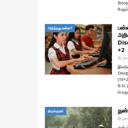
Biosy
மேலும
பன்
அடுத்தது என்ன?
அறி
Dis
+2
Jan
இளநிலை
Disci
(10+2 
B.Sc.)
பொத
துன்
திருக்குறள்
Jan
துன்ப