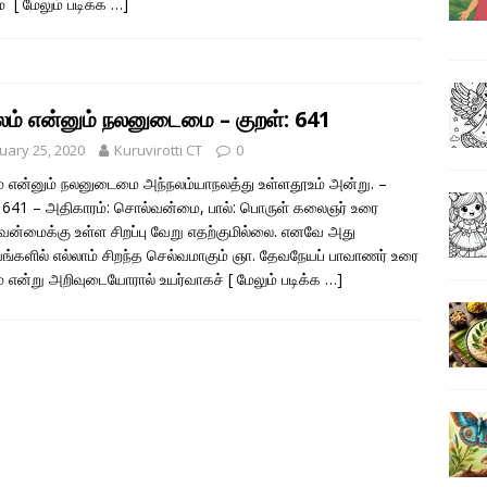
ம்
[ மேலும் படிக்க …]
லம் என்னும் நலனுடைமை – குறள்: 641
uary 25, 2020
Kuruvirotti CT
0
் என்னும் நலனுடைமை அந்நலம்யாநலத்து உள்ளதூஉம் அன்று. –
: 641 – அதிகாரம்: சொல்வன்மை, பால்: பொருள் கலைஞர் உரை
ன்மைக்கு உள்ள சிறப்பு வேறு எதற்குமில்லை. எனவே அது
ங்களில் எல்லாம் சிறந்த செல்வமாகும் ஞா. தேவநேயப் பாவாணர் உரை
் என்று அறிவுடையோரால் உயர்வாகச்
[ மேலும் படிக்க …]