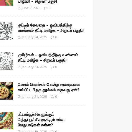
யாழினி – சிறுவர் பகுதி
June 7, 2025
0
குட்டித் தேவதை – ஓவியத்திற்கு
வண்ணம் தீட்டி மகிழ்க – சிறுவர் பகுதி!
January 24, 2025
0
குமிழிகள் – ஓவியத்திற்கு வண்ணம்
தீட்டி மகிழ்க – சிறுவர் பகுதி!
January 23, 2025
0
வெண் பொங்கல் போன்ற உணவுகளை
சாப்பிட்ட பிறகு தூக்கம் வருவது ஏன்?
January 21, 2025
0
பட்டாம்பூச்சிகளுக்கும்
அந்துப்பூச்சிகளுக்கும் உள்ள
வேறுபாடுகள் என்ன?
January 19, 2025
0