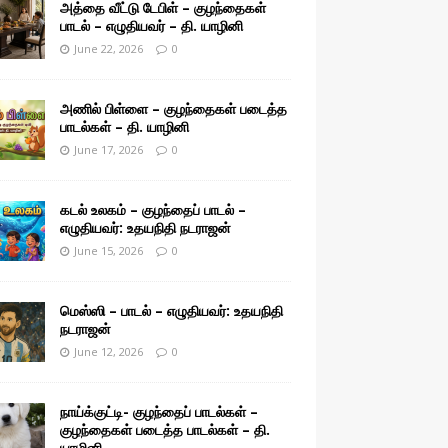
அத்தை வீட்டு டேபிள் – குழந்தைகள்
பாடல் – எழுதியவர் – தி. யாழினி
June 22, 2026
0
அணில் பிள்ளை – குழந்தைகள் படைத்த
பாடல்கள் – தி. யாழினி
June 17, 2026
0
கடல் உலகம் – குழந்தைப் பாடல் –
எழுதியவர்: உதயநிதி நடராஜன்
June 15, 2026
0
மெஸ்ஸி – பாடல் – எழுதியவர்: உதயநிதி
நடராஜன்
June 12, 2026
0
நாய்க்குட்டி- குழந்தைப் பாடல்கள் –
குழந்தைகள் படைத்த பாடல்கள் – தி.
யாழினி