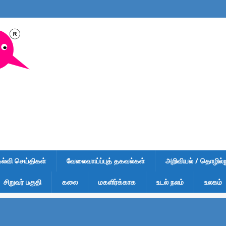
கல்வி செய்திகள்
வேலைவாய்ப்புத் தகவல்கள்
அறிவியல் / தொழில்நு
சிறுவர் பகுதி
கலை
மகளிர்க்காக
உடல் நலம்
உலகம்