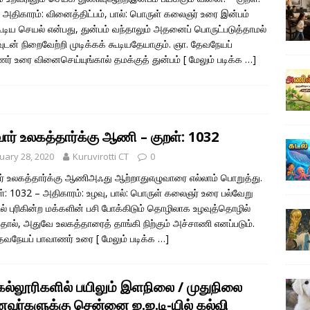
 அதிகாரம்: வினைத்திட்பம், பால்: பொருள் கலைஞர் உரை இன்பம்
ூடிய செயல் என்பது, துன்பம் வந்தாலும் அதனைப் பொருட்படுத்தாமல்
ுடன் நிறைவேற்றி முடிக்கக் கூடியதேயாகும். ஞா. தேவநேயப்
ர் உரை வினைசெய்யுங்கால் தமக்குத் துன்பம்
[ மேலும் படிக்க …]
வார் உலகத்தார்க்கு ஆணி – குறள்: 1032
uary 28, 2020
Kuruvirotti CT
0
ர் உலகத்தார்க்கு ஆணிஅஃது ஆற்றாதுஎழுவாரை எல்லாம் பொறுத்து.
ள்: 1032 – அதிகாரம்: உழவு, பால்: பொருள் கலைஞர் உரை பல்வேறு
் புரிகின்ற மக்களின் பசி போக்கிடும் தொழிலாக உழவுத்தொழில்
பதால், அதுவே உலகத்தாரைத் தாங்கி நிற்கும் அச்சாணி எனப்படும்.
தேவநேயப் பாவாணர் உரை
[ மேலும் படிக்க …]
 கல்லூரிகளில் பயிலும் இளநிலை / முதுநிலை
வர்களுக்கு சென்னை ஐ.ஐ.டி-யில் கல்வி