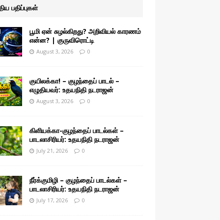
ுதிய பதிப்புகள்
பூமி ஏன் சுழல்கிறது? அறிவியல் காரணம்
என்ன? | குருவிரொட்டி
August 3, 2026
0
குயிலக்கா! – குழந்தைப் பாடல் –
எழுதியவர்: உதயநிதி நடராஜன்
August 3, 2026
0
கிளியக்கா-குழந்தைப் பாடல்கள் –
பாடலாசிரியர்: உதயநிதி நடராஜன்
July 21, 2026
0
நீர்க்குமிழி – குழந்தைப் பாடல்கள் –
பாடலாசிரியர்: உதயநிதி நடராஜன்
July 17, 2026
0