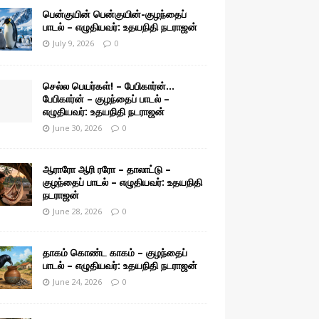
பென்குயின் பென்குயின்-குழந்தைப்
பாடல் – எழுதியவர்: உதயநிதி நடராஜன்
July 9, 2026
0
செல்ல பெயர்கள்! – பேபிகார்ன்…
பேபிகார்ன் – குழந்தைப் பாடல் –
எழுதியவர்: உதயநிதி நடராஜன்
June 30, 2026
0
ஆராரோ ஆரி ரரோ – தாலாட்டு –
குழந்தைப் பாடல் – எழுதியவர்: உதயநிதி
நடராஜன்
June 28, 2026
0
தாகம் கொண்ட காகம் – குழந்தைப்
பாடல் – எழுதியவர்: உதயநிதி நடராஜன்
June 24, 2026
0