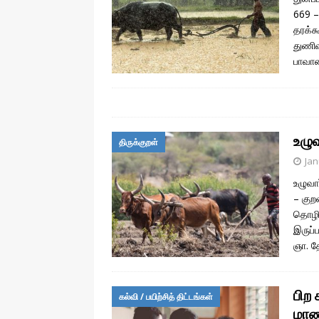
669 –
தரக்க
துணிவ
பாவாண
உழு
திருக்குறள்
Jan
உழுவா
– குற
தொழில
இருப்
ஞா. 
பிற
கல்வி / பயிற்சித் திட்டங்கள்
மாண