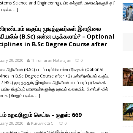
stems Science and Engineering), பிற கல்லூரி மாணவர்களுக்கு
[
் படிக்க …]
னிரண்டாம் வகுப்பு முடித்தவர்கள் இளநிலை
வியலில் (B.Sc) என்ன படிக்கலாம்? – Optional
ciplines in B.Sc Degree Course after
uary 29, 2020
Thirumaran Natarajan
0
 அறிவியல் (B.Sc) பட்டப் படிப்பில் உள்ள பிரிவுகள் (Optional
plines in B.Sc Degree Course after +2) பன்னிரண்டாம் வகுப்பு
/ HSc) முடித்ததும், இளநிலை அறிவியல் பட்டப் படிப்பு (பி.எஸ்.சி. –
 பயில விரும்பும் மாணவர்களுக்கு உதவும் வகையில், பி.எஸ்.சி-யில்
ுவாக
[ மேலும் படிக்க …]
பம் உறவரினும் செய்க – குறள்: 669
uary 29, 2020
Kuruvirotti CT
0
ம் உறவரினும் செய்க துணிவுஆற்றிஇன்பம் பயக்கும் வினை. – குறள்: