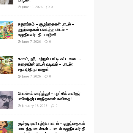
June 10, 2026
0
சதுரங்கம் – குழந்தைகள் பாடல் –
குழந்தைகள் படைத்த பாடல் –
எழுதியவர்: தி. யாழினி
June 7, 2026
0
காகம், நரி, மற்றும் பாட்டி சுட்ட வடை –
கதையின் பாடல் வடிவம் – பாடல்:
உதயநிதி நடராஜன்
June 7, 2026
0
பொங்கல் வாழ்த்து! – புரட்சிக் கவிஞர்
பாவேந்தர் பாரதிதாசன் கவிதை!
January 15, 2026
0
சூச்சூ டிவி பற்றிய பாடல் – குழந்தைகள்
படைத்த பாடல்கள் – பாடல் எழுதியவர் தி.