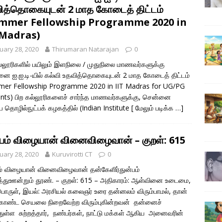
ித்தொகையுடன் 2 மாத கோடைத் திட்டம்
mmer Fellowship Programme 2020 in
 Madras)
uary 28, 2020
Thirumaran Natarajan
0
ல்லூரிகளில் பயிலும் இளநிலை / முதுநிலை மாணவர்களுக்கு
ை ஐ.ஐ.டி-யில் கல்வி உதவித்தொகையுடன் 2 மாத கோடைத் திட்டம்
er Fellowship Programme 2020 in IIT Madras for UG/PG
nts) பிற கல்லூரிகளைச் சார்ந்த மாணவர்களுக்கு, சென்னை
ய தொழில்நுட்பக் கழகத்தில் (Indian Institute
[ மேலும் படிக்க …]
பம் விழையான் வினைவிழைவான் – குறள்: 615
uary 28, 2020
Kuruvirotti CT
0
் விழையான் வினைவிழைவான் தன்கேளிர்துன்பம்
்துஊன்றும் தூண். – குறள்: 615 – அதிகாரம்: ஆள்வினை உடைமை,
 பொருள், இயல்: அரசியல் கலைஞர் உரை தன்னலம் விரும்பாமல், தான்
கொண்ட செயலை நிறைவேற்ற விரும்புகின்றவன் தன்னைச்
்துள்ள சுற்றத்தார், நண்பர்கள், நாட்டு மக்கள் ஆகிய அனைவரின்