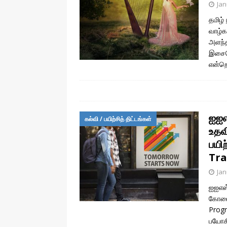
Jan
தமிழ்
வாழ்க
அளந்த
இசைகொ
என்றெ
ஐஐஎ
கல்வி / பயிற்சித் திட்டங்கள்
உதவ
பயி
Tra
Jan
ஐஐஎஸ்
கோடைப
Progr
பயோசி