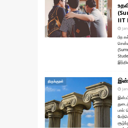
உதவ
(Su
IIT
Jan
பிற க
சென்ன
(Summ
Stude
இந்தி
இன்
திருக்குறள்
Jan
இன்பம
துடைத
பால்:
மேற்
சூழ்ந