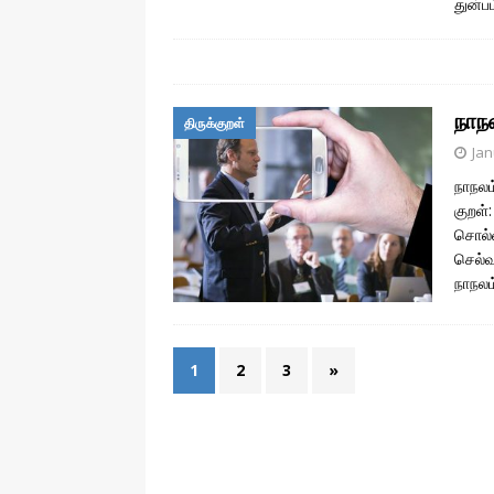
துன்ப
நாந
திருக்குறள்
Jan
நாநலம
குறள்
சொல்வ
செல்வ
நாநலம
1
2
3
»