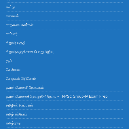
கூட்டு
சமையல்
சாதனையாளர்கள்
சாம்பார்
சிறுவர் பகுதி
சிறுவர்களுக்கான பொது அறிவு
சூப்
சென்னை
சொற்கள் அறிவோம்
டி.என்.பி.எஸ்.சி தேர்வுகள்
டி.என்.பி.எஸ்.ஸி தொகுதி-4 தேர்வு – TNPSC Group-IV Exam Prep
தமிழின் சிறப்புகள்
தமிழ் கற்போம்
தமிழ்நாடு