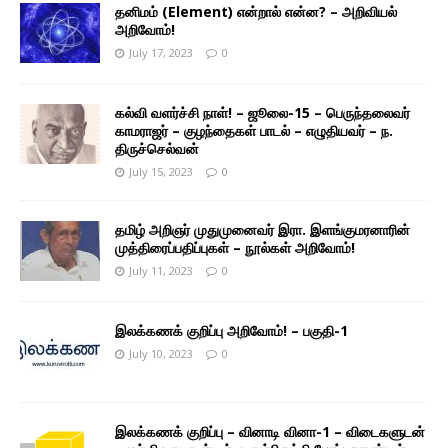
தனிமம் (Element) என்றால் என்ன? – அறிவியல்
அறிவோம்!
July 17, 2023
0
கல்வி வளர்ச்சி நாள்! – ஜூலை-15 – பெருந்தலைவர்
காமராஜர் – குழந்தைகள் பாடல் – எழுதியவர் – ந.
திருச்செல்வன்
July 15, 2023
0
தமிழ் அறிஞர் முதுமுனைவர் இரா. இளங்குமரனாரின்
முத்திரைப்பதிப்புகள் – நூல்கள் அறிவோம்!
July 11, 2023
0
இலக்கணக் குறிப்பு அறிவோம்! – பகுதி-1
July 10, 2023
0
இலக்கணக் குறிப்பு – வினாடி வினா-1 – விடைகளுடன்