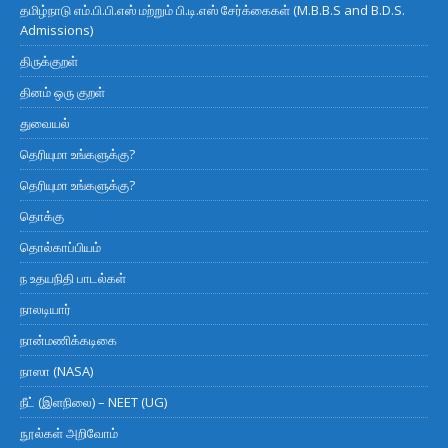
தமிழ்நாடு எம்.பி.பி.எஸ் மற்றும் பி.டி.எஸ் சேர்க்கைகள் (M.B.B.S and B.D.S.
Admissions)
திருக்குறள்
தினம் ஒரு குறள்
துவையல்
தெரியுமா உங்களுக்கு?
தெரியுமா உங்களுக்கு?
தொக்கு
தொல்காப்பியம்
ந உதயநிதி பாடல்கள்
நாலடியார்
நான்மணிக்கடிகை
நாஸா (NASA)
நீட் (இளநிலை) – NEET (UG)
நூல்கள் அறிவோம்