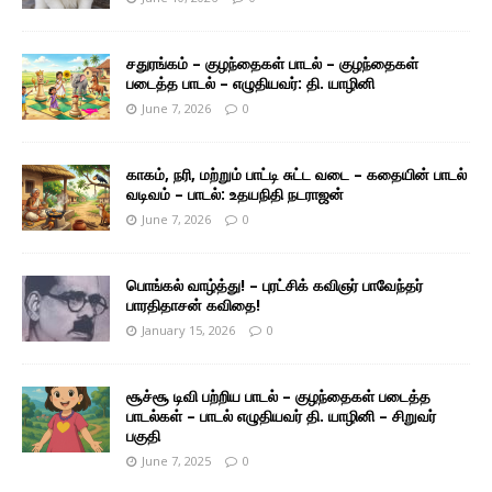
சதுரங்கம் – குழந்தைகள் பாடல் – குழந்தைகள்
படைத்த பாடல் – எழுதியவர்: தி. யாழினி
June 7, 2026
0
காகம், நரி, மற்றும் பாட்டி சுட்ட வடை – கதையின் பாடல்
வடிவம் – பாடல்: உதயநிதி நடராஜன்
June 7, 2026
0
பொங்கல் வாழ்த்து! – புரட்சிக் கவிஞர் பாவேந்தர்
பாரதிதாசன் கவிதை!
January 15, 2026
0
சூச்சூ டிவி பற்றிய பாடல் – குழந்தைகள் படைத்த
பாடல்கள் – பாடல் எழுதியவர் தி. யாழினி – சிறுவர்
பகுதி
June 7, 2025
0