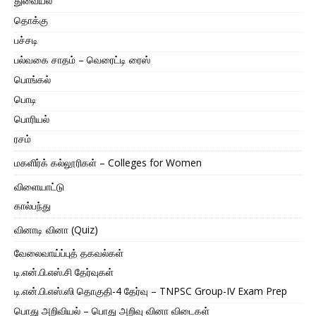
துவையல்
தொக்கு
பச்சடி
பல்வகை சாதம் – வெரைட்டி ரைஸ்
பொங்கல்
பொடி
பொரியல்
ரசம்
மகளிர்க் கல்லூரிகள் – Colleges for Women
விளையாட்டு
கால்பந்து
வினாடி வினா (Quiz)
வேலைவாய்ப்புத் தகவல்கள்
டி.என்.பி.எஸ்.சி தேர்வுகள்
டி.என்.பி.எஸ்.ஸி தொகுதி-4 தேர்வு – TNPSC Group-IV Exam Prep
பொது அறிவியல் – பொது அறிவு வினா விடைகள்