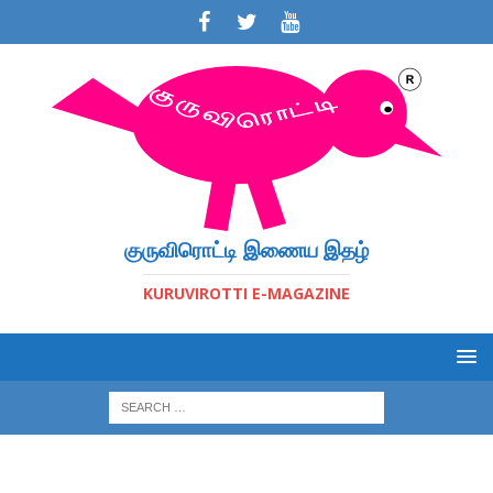
குருவிரொட்டி இணைய இதழ்
KURUVIROTTI E-MAGAZINE