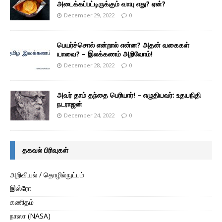
அடைக்கப்பட்டிருக்கும் வாயு எது? ஏன்?
December 29, 2022
0
பெயர்ச்சொல் என்றால் என்ன? அதன் வகைகள்
யாவை? – இலக்கணம் அறிவோம்!
December 28, 2022
0
அவர் தாம் தந்தை பெரியார்! – எழுதியவர்: உதயநிதி
நடராஜன்
December 24, 2022
0
தகவல் பிரிவுகள்
அறிவியல் / தொழில்நுட்பம்
இஸ்ரோ
கணிதம்
நாஸா (NASA)