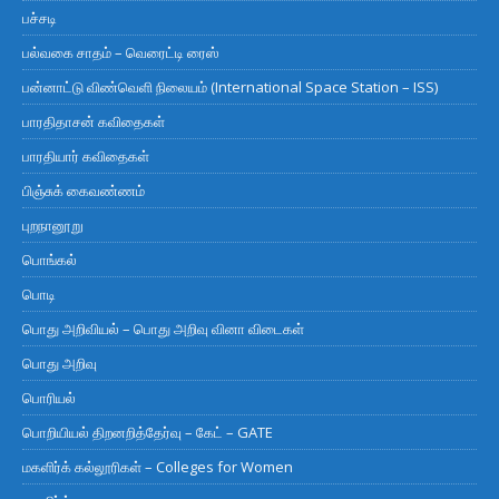
பச்சடி
பல்வகை சாதம் – வெரைட்டி ரைஸ்
பன்னாட்டு விண்வெளி நிலையம் (International Space Station – ISS)
பாரதிதாசன் கவிதைகள்
பாரதியார் கவிதைகள்
பிஞ்சுக் கைவண்ணம்
புறநானூறு
பொங்கல்
பொடி
பொது அறிவியல் – பொது அறிவு வினா விடைகள்
பொது அறிவு
பொரியல்
பொறியியல் திறனறித்தேர்வு – கேட் – GATE
மகளிர்க் கல்லூரிகள் – Colleges for Women