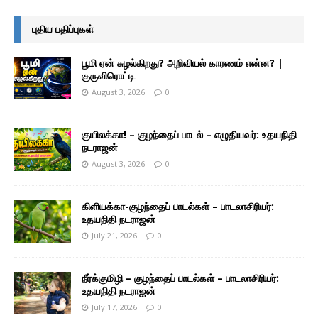
புதிய பதிப்புகள்
பூமி ஏன் சுழல்கிறது? அறிவியல் காரணம் என்ன? |
குருவிரொட்டி
August 3, 2026
0
குயிலக்கா! – குழந்தைப் பாடல் – எழுதியவர்: உதயநிதி
நடராஜன்
August 3, 2026
0
கிளியக்கா-குழந்தைப் பாடல்கள் – பாடலாசிரியர்:
உதயநிதி நடராஜன்
July 21, 2026
0
நீர்க்குமிழி – குழந்தைப் பாடல்கள் – பாடலாசிரியர்:
உதயநிதி நடராஜன்
July 17, 2026
0