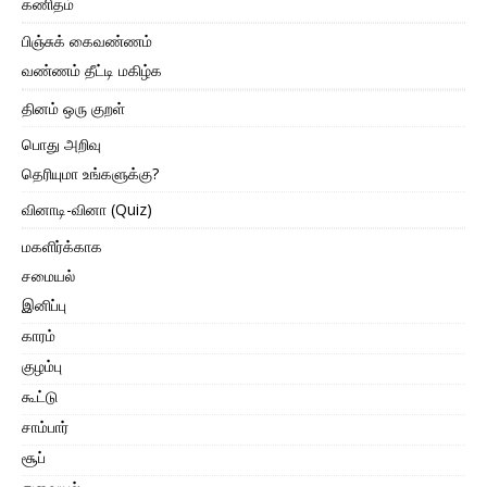
கணிதம்
பிஞ்சுக் கைவண்ணம்
வண்ணம் தீட்டி மகிழ்க
தினம் ஒரு குறள்
பொது அறிவு
தெரியுமா உங்களுக்கு?
வினாடி-வினா (Quiz)
மகளிர்க்காக
சமையல்
இனிப்பு
காரம்
குழம்பு
கூட்டு
சாம்பார்
சூப்