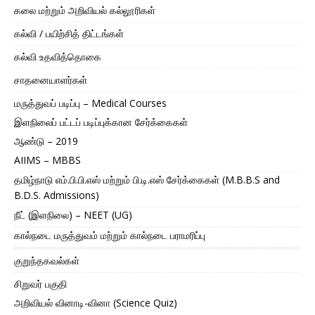
கலை மற்றும் அறிவியல் கல்லூரிகள்
கல்வி / பயிற்சித் திட்டங்கள்
கல்வி உதவித்தொகை
சாதனையாளர்கள்
மருத்துவப் படிப்பு – Medical Courses
இளநிலைப் பட்டப் படிப்புக்கான சேர்க்கைகள்
ஆண்டு – 2019
AIIMS – MBBS
தமிழ்நாடு எம்.பி.பி.எஸ் மற்றும் பி.டி.எஸ் சேர்க்கைகள் (M.B.B.S and
B.D.S. Admissions)
நீட் (இளநிலை) – NEET (UG)
கால்நடை மருத்துவம் மற்றும் கால்நடை பராமரிப்பு
குறுந்தகவல்கள்
சிறுவர் பகுதி
அறிவியல் வினாடி-வினா (Science Quiz)