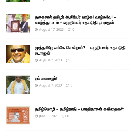
தகைசால் தமிழர் ஆசிரியர் வாழ்க! வாழ்கவே! –
வாழ்த்து மடல் – எழுதியவர் உதயநிதி நடராஜன்
August 17, 2023
0
முத்தமிழே எங்கே சென்றாய்? – எழுதியவர்: உதயநிதி
நடராஜன்
August 7, 2023
0
நம் கலைஞர்!
August 7, 2023
0
தமிழ்மொழி – தமிழ்நாடு – பாரதிதாசன் கவிதைகள்
July 18, 2023
0