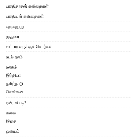
பாரதிதாசன் கவிதைகள்
பாரதியார் கவிதைகள்
புறநானூறு
மூதுரை
வட்டார வழக்குச் சொற்கள்
உடல் நலம்
உலகம்
இந்தியா
தமிழ்நாடு
சென்னை
ஏன், எப்படி?
கலை
இசை
ஓவியம்