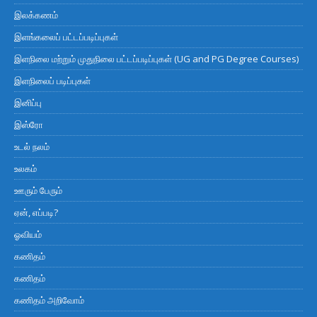
இலக்கணம்
இளங்கலைப் பட்டப்படிப்புகள்
இளநிலை மற்றும் முதுநிலை பட்டப்படிப்புகள் (UG and PG Degree Courses)
இளநிலைப் படிப்புகள்
இனிப்பு
இஸ்ரோ
உடல் நலம்
உலகம்
ஊரும் பேரும்
ஏன், எப்படி?
ஓவியம்
கணிதம்
கணிதம்
கணிதம் அறிவோம்