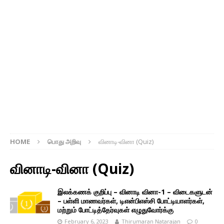
HOME
பொது அறிவு
வினாடி-வினா (Quiz)
வினாடி-வினா (Quiz)
இலக்கணக் குறிப்பு – வினாடி வினா-1 – விடைகளுடன்
– பள்ளி மாணவர்கள், டிஎன்பிஎஸ்சி போட்டியாளர்கள்,
மற்றும் போட்டித்தேர்வுகள் எழுதுவோர்க்கு
February 6, 2023
Thirumaran Natarajan
0