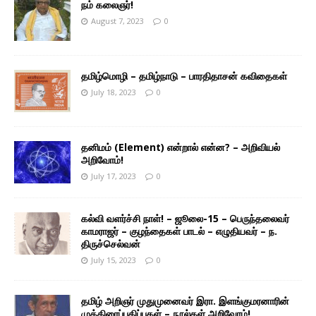
நம் கலைஞர்!
August 7, 2023
0
தமிழ்மொழி – தமிழ்நாடு – பாரதிதாசன் கவிதைகள்
July 18, 2023
0
தனிமம் (Element) என்றால் என்ன? – அறிவியல்
அறிவோம்!
July 17, 2023
0
கல்வி வளர்ச்சி நாள்! – ஜூலை-15 – பெருந்தலைவர்
காமராஜர் – குழந்தைகள் பாடல் – எழுதியவர் – ந.
திருச்செல்வன்
July 15, 2023
0
தமிழ் அறிஞர் முதுமுனைவர் இரா. இளங்குமரனாரின்
முத்திரைப்பதிப்புகள் – நூல்கள் அறிவோம்!