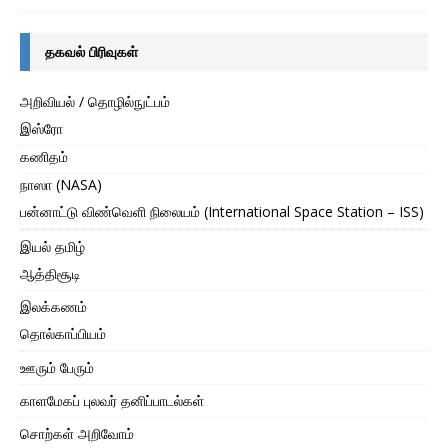
தகவல் பிரிவுகள்
அறிவியல் / தொழில்நுட்பம்
இஸ்ரோ
கணிதம்
நாஸா (NASA)
பன்னாட்டு விண்வெளி நிலையம் (International Space Station – ISS)
இயல் தமிழ்
ஆத்திசூடி
இலக்கணம்
தொல்காப்பியம்
ஊரும் பேரும்
காளமேகப் புலவர் தனிப்பாடல்கள்
சொற்கள் அறிவோம்