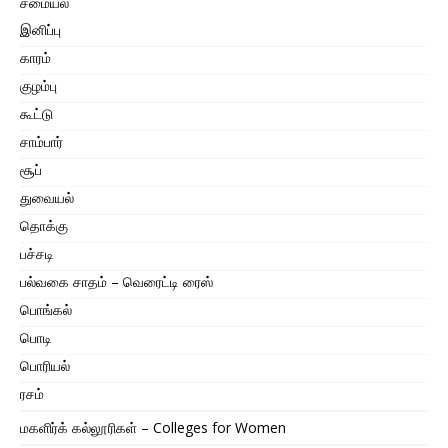
சமையல்
இனிப்பு
காரம்
குழம்பு
கூட்டு
சாம்பார்
சூப்
துவையல்
தொக்கு
பச்சடி
பல்வகை சாதம் – வெரைட்டி ரைஸ்
பொங்கல்
பொடி
பொரியல்
ரசம்
மகளிர்க் கல்லூரிகள் – Colleges for Women