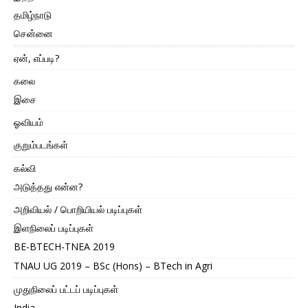
தமிழ்நாடு
சென்னை
ஏன், எப்படி?
கலை
இசை
ஓவியம்
குறும்படங்கள்
கல்வி
அடுத்தது என்ன?
அறிவியல் / பொறியியல் படிப்புகள்
இளநிலைப் படிப்புகள்
BE-BTECH-TNEA 2019
TNAU UG 2019 – BSc (Hons) – BTech in Agri
முதுநிலைப் பட்டப் படிப்புகள்
India