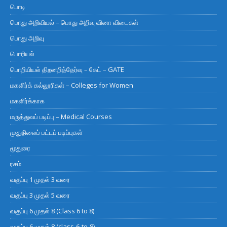
பொடி
பொது அறிவியல் – பொது அறிவு வினா விடைகள்
பொது அறிவு
பொரியல்
பொறியியல் திறனறித்தேர்வு – கேட் – GATE
மகளிர்க் கல்லூரிகள் – Colleges for Women
மகளிர்க்காக
மருத்துவப் படிப்பு – Medical Courses
முதுநிலைப் பட்டப் படிப்புகள்
மூதுரை
ரசம்
வகுப்பு 1 முதல் 3 வரை
வகுப்பு 3 முதல் 5 வரை
வகுப்பு 6 முதல் 8 (Class 6 to 8)
வகுப்பு 6 முதல் 8 (class-6-to-8)