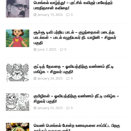
பொங்கல் வாழ்த்து! – புரட்சிக் கவிஞர் பாவேந்தர்
பாரதிதாசன் கவிதை!
January 15, 2026
0
சூச்சூ டிவி பற்றிய பாடல் – குழந்தைகள் படைத்த
பாடல்கள் – பாடல் எழுதியவர் தி. யாழினி – சிறுவர்
பகுதி
June 7, 2025
0
குட்டித் தேவதை – ஓவியத்திற்கு வண்ணம் தீட்டி
மகிழ்க – சிறுவர் பகுதி!
January 24, 2025
0
குமிழிகள் – ஓவியத்திற்கு வண்ணம் தீட்டி மகிழ்க –
சிறுவர் பகுதி!
January 23, 2025
0
வெண் பொங்கல் போன்ற உணவுகளை சாப்பிட்ட பிறகு
தூக்கம் வருவது ஏன்?