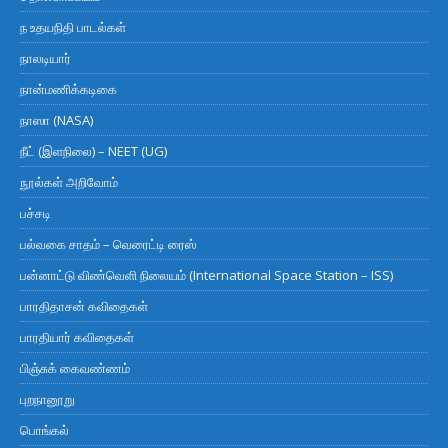
ந உதயநிதி பாடல்கள்
நாலடியார்
நான்மணிக்கடிகை
நாஸா (NASA)
நீட் (இளநிலை) – NEET (UG)
நூல்கள் அறிவோம்
பச்சடி
பல்வகை சாதம் – வெரைட்டி ரைஸ்
பன்னாட்டு விண்வெளி நிலையம் (International Space Station – ISS)
பாரதிதாசன் கவிதைகள்
பாரதியார் கவிதைகள்
பிஞ்சுக் கைவண்ணம்
புறநானூறு
பொங்கல்