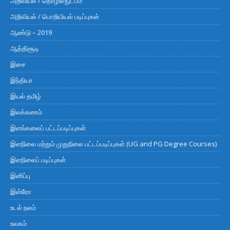
அறிவியல் / தொழில்நுட்பம்
அறிவியல் / பொறியியல் படிப்புகள்
ஆண்டு – 2019
ஆத்திசூடி
இசை
இந்தியா
இயல் தமிழ்
இலக்கணம்
இளங்கலைப் பட்டப்படிப்புகள்
இளநிலை மற்றும் முதுநிலை பட்டப்படிப்புகள் (UG and PG Degree Courses)
இளநிலைப் படிப்புகள்
இனிப்பு
இஸ்ரோ
உடல் நலம்
உலகம்