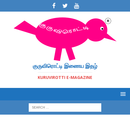
குருவிரொட்டி இணைய இதழ்
KURUVIROTTI E-MAGAZINE