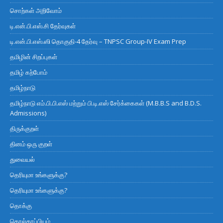
சொற்கள் அறிவோம்
டி.என்.பி.எஸ்.சி தேர்வுகள்
டி.என்.பி.எஸ்.ஸி தொகுதி-4 தேர்வு – TNPSC Group-IV Exam Prep
தமிழின் சிறப்புகள்
தமிழ் கற்போம்
தமிழ்நாடு
தமிழ்நாடு எம்.பி.பி.எஸ் மற்றும் பி.டி.எஸ் சேர்க்கைகள் (M.B.B.S and B.D.S.
Admissions)
திருக்குறள்
தினம் ஒரு குறள்
துவையல்
தெரியுமா உங்களுக்கு?
தெரியுமா உங்களுக்கு?
தொக்கு
தொல்காப்பியம்