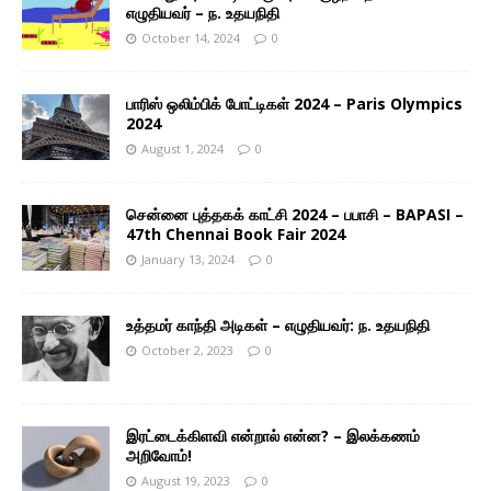
எழுதியவர் – ந. உதயநிதி
October 14, 2024
0
பாரிஸ் ஒலிம்பிக் போட்டிகள் 2024 – Paris Olympics
2024
August 1, 2024
0
சென்னை புத்தகக் காட்சி 2024 – பபாசி – BAPASI –
47th Chennai Book Fair 2024
January 13, 2024
0
உத்தமர் காந்தி அடிகள் – எழுதியவர்: ந. உதயநிதி
October 2, 2023
0
இரட்டைக்கிளவி என்றால் என்ன? – இலக்கணம்
அறிவோம்!
August 19, 2023
0