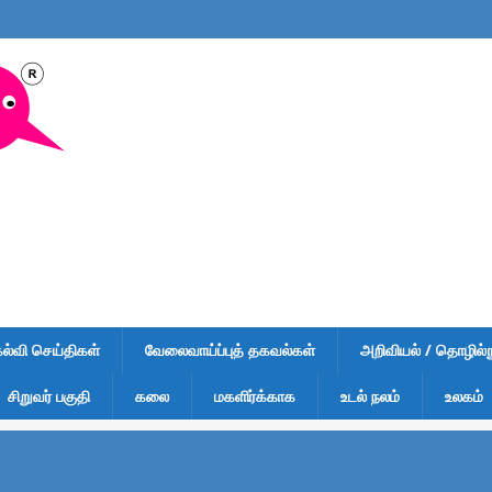
கல்வி செய்திகள்
வேலைவாய்ப்புத் தகவல்கள்
அறிவியல் / தொழில்நு
சிறுவர் பகுதி
கலை
மகளிர்க்காக
உடல் நலம்
உலகம்