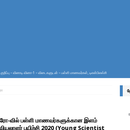
ுறிப்பு – வினாடி வினா-1 – விடைகளுடன் – பள்ளி மாணவர்கள், டிஎன்பிஎஸ்சி
ர்வுகள் எழுதுவோர்க்கு
இலக்கணம்
ரோ
த
ுத் தீனி பொட்டலங்களில் அடைக்கப்பட்டிருக்கும் வாயு எது? ஏன்?
அறிவியல்
்சொல் என்றால் என்ன? அதன் வகைகள் யாவை? – இலக்கணம் அறிவோம்!
ரோ-வில் பள்ளி மாணவர்களுக்கான இளம்
வியலாளர் பயிற்சி 2020 (Young Scientist