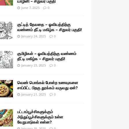
யாழினி – சிறுவர் பகுதி
June 7, 2025
0
குட்டித் தேவதை – ஓவியத்திற்கு
வண்ணம் தீட்டி மகிழ்க – சிறுவர் பகுதி!
January 24, 2025
0
குமிழிகள் – ஓவியத்திற்கு வண்ணம்
தீட்டி மகிழ்க – சிறுவர் பகுதி!
January 23, 2025
0
வெண் பொங்கல் போன்ற உணவுகளை
சாப்பிட்ட பிறகு தூக்கம் வருவது ஏன்?
January 21, 2025
0
பட்டாம்பூச்சிகளுக்கும்
அந்துப்பூச்சிகளுக்கும் உள்ள
வேறுபாடுகள் என்ன?
January 19, 2025
0