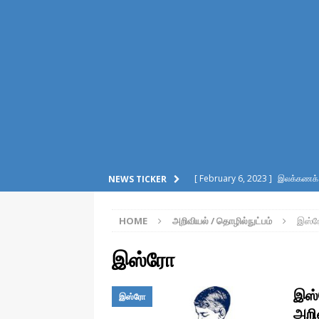
[ February 6, 2023 ]
இலக்கணக் க
NEWS TICKER
போட்டியாளர்கள், மற்றும் போட்டித்தே
HOME
அறிவியல் / தொழில்நுட்பம்
இஸ்
[ December 29, 2022 ]
நொறுக்க
/ தொழில்நுட்பம்
இஸ்ரோ
[ December 28, 2022 ]
பெயர்ச
இஸ்
இஸ்ரோ
இலக்கணம்
அறி