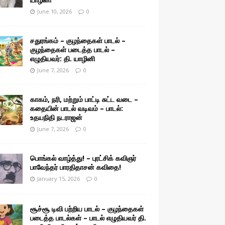
June 10, 2026
0
சதுரங்கம் – குழந்தைகள் பாடல் –
குழந்தைகள் படைத்த பாடல் –
எழுதியவர்: தி. யாழினி
June 7, 2026
0
காகம், நரி, மற்றும் பாட்டி சுட்ட வடை –
கதையின் பாடல் வடிவம் – பாடல்:
உதயநிதி நடராஜன்
June 7, 2026
0
பொங்கல் வாழ்த்து! – புரட்சிக் கவிஞர்
பாவேந்தர் பாரதிதாசன் கவிதை!
January 15, 2026
0
சூச்சூ டிவி பற்றிய பாடல் – குழந்தைகள்
படைத்த பாடல்கள் – பாடல் எழுதியவர் தி.