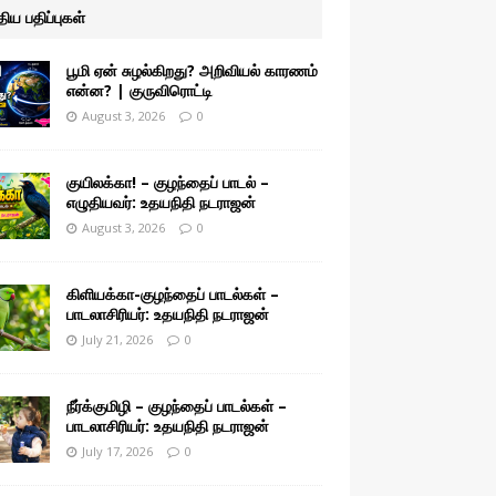
ுதிய பதிப்புகள்
பூமி ஏன் சுழல்கிறது? அறிவியல் காரணம்
என்ன? | குருவிரொட்டி
August 3, 2026
0
குயிலக்கா! – குழந்தைப் பாடல் –
எழுதியவர்: உதயநிதி நடராஜன்
August 3, 2026
0
கிளியக்கா-குழந்தைப் பாடல்கள் –
பாடலாசிரியர்: உதயநிதி நடராஜன்
July 21, 2026
0
நீர்க்குமிழி – குழந்தைப் பாடல்கள் –
பாடலாசிரியர்: உதயநிதி நடராஜன்
July 17, 2026
0