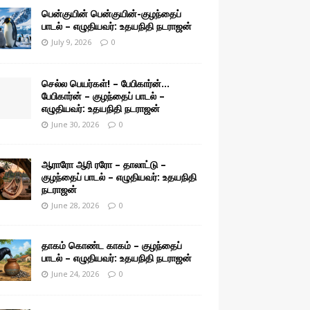
பென்குயின் பென்குயின்-குழந்தைப்
பாடல் – எழுதியவர்: உதயநிதி நடராஜன்
July 9, 2026
0
செல்ல பெயர்கள்! – பேபிகார்ன்…
பேபிகார்ன் – குழந்தைப் பாடல் –
எழுதியவர்: உதயநிதி நடராஜன்
June 30, 2026
0
ஆராரோ ஆரி ரரோ – தாலாட்டு –
குழந்தைப் பாடல் – எழுதியவர்: உதயநிதி
நடராஜன்
June 28, 2026
0
தாகம் கொண்ட காகம் – குழந்தைப்
பாடல் – எழுதியவர்: உதயநிதி நடராஜன்
June 24, 2026
0