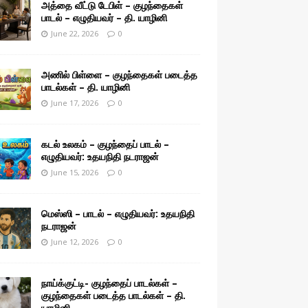
அத்தை வீட்டு டேபிள் – குழந்தைகள்
பாடல் – எழுதியவர் – தி. யாழினி
June 22, 2026
0
அணில் பிள்ளை – குழந்தைகள் படைத்த
பாடல்கள் – தி. யாழினி
June 17, 2026
0
கடல் உலகம் – குழந்தைப் பாடல் –
எழுதியவர்: உதயநிதி நடராஜன்
June 15, 2026
0
மெஸ்ஸி – பாடல் – எழுதியவர்: உதயநிதி
நடராஜன்
June 12, 2026
0
நாய்க்குட்டி- குழந்தைப் பாடல்கள் –
குழந்தைகள் படைத்த பாடல்கள் – தி.
யாழினி