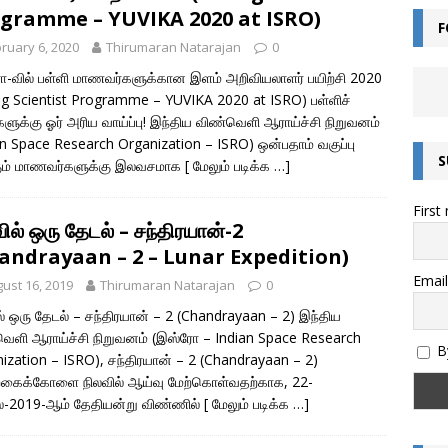
ன்றால் என்ன? – சொல்லின் வகைகள் யாவை? – இலக்கணம் அறிவோம்!
gramme – YUVIKA 2020 at ISRO)
F
ruary 6, 2020
Thirumaran Natarajan
0
எழுத்துகளின் வகைகள் – இலக்கணம் அறிவோம்
இயல் தமிழ்
-வில் பள்ளி மாணவர்களுக்கான இளம் அறிவியலாளர் பயிற்சி 2020
g Scientist Programme – YUVIKA 2020 at ISRO) பள்ளிச்
மொழியின் இலக்கண வகைகள் – இலக்கணம் அறிவோம்
இலக்கணம்
்களுக்கு ஓர் அரிய வாய்ப்பு! இந்திய விண்வெளி ஆராய்ச்சி நிறுவனம்
அறிவோம்! – இந்திய எண் முறை மற்றும் பன்னாட்டு எண் முறை (Indian and
an Space Research Organization – ISRO) ஒன்பதாம் வகுப்பு
S
கும் மாணவர்களுக்கு இலவசமாக
[ மேலும் படிக்க …]
)
கணிதம்
First
தொகை என்றால் என்ன? – இலக்கணம்
இலக்கணம்
ில் ஒரு தேடல் – சந்திரயான்-2
ல்கிறது? அறிவியல் காரணம் என்ன? | குருவிரொட்டி
அறிவியல் /
andrayaan – 2 – Lunar Expedition)
Email
ust 16, 2019
Thirumaran Natarajan
0
ல் போன்ற உணவுகளை சாப்பிட்ட பிறகு தூக்கம் வருவது ஏன்?
ஏன், எப்படி?
ல் ஒரு தேடல் – சந்திரயான் – 2 (Chandrayaan – 2) இந்திய
ெளி ஆராய்ச்சி நிறுவனம் (இஸ்ரோ – Indian Space Research
By
ization – ISRO), சந்திரயான் – 2 (Chandrayaan – 2)
்கைக்கோளை நிலவில் ஆய்வு மேற்கொள்வதற்காக, 22-
-2019-ஆம் தேதியன்று விண்ணில்
[ மேலும் படிக்க …]