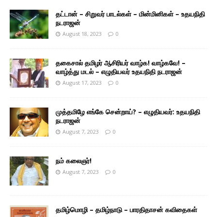
தட்டான் – சிறுவர் பாடல்கள் – மின்மினிகள் – உதயநிதி
நடராஜன்
August 18, 2023
0
தகைசால் தமிழர் ஆசிரியர் வாழ்க! வாழ்கவே! –
வாழ்த்து மடல் – எழுதியவர் உதயநிதி நடராஜன்
August 17, 2023
0
முத்தமிழே எங்கே சென்றாய்? – எழுதியவர்: உதயநிதி
நடராஜன்
August 7, 2023
0
நம் கலைஞர்!
August 7, 2023
0
தமிழ்மொழி – தமிழ்நாடு – பாரதிதாசன் கவிதைகள்