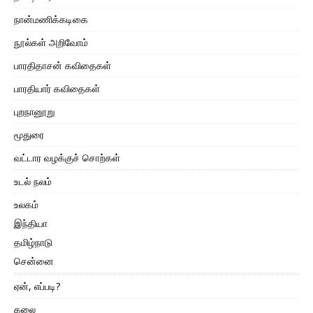
நான்மணிக்கடிகை
நூல்கள் அறிவோம்
பாரதிதாசன் கவிதைகள்
பாரதியார் கவிதைகள்
புறநானூறு
மூதுரை
வட்டார வழக்குச் சொற்கள்
உடல் நலம்
உலகம்
இந்தியா
தமிழ்நாடு
சென்னை
ஏன், எப்படி?
கலை