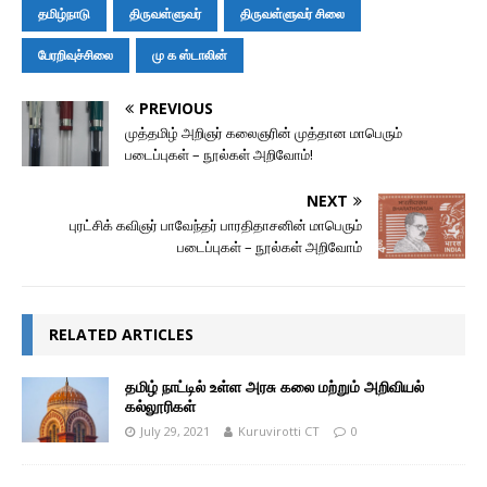
r
l
தமிழ்நாடு
திருவள்ளுவர்
திருவள்ளுவர் சிலை
பேரறிவுச்சிலை
மு க ஸ்டாலின்
PREVIOUS
முத்தமிழ் அறிஞர் கலைஞரின் முத்தான மாபெரும்
படைப்புகள் – நூல்கள் அறிவோம்!
NEXT
புரட்சிக் கவிஞர் பாவேந்தர் பாரதிதாசனின் மாபெரும்
படைப்புகள் – நூல்கள் அறிவோம்
RELATED ARTICLES
தமிழ் நாட்டில் உள்ள அரசு கலை மற்றும் அறிவியல்
கல்லூரிகள்
July 29, 2021
Kuruvirotti CT
0