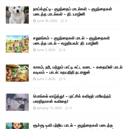
நாய்க்குட்டி- குழந்தைப் பாடல்கள் – குழந்தைகள்
படைத்த பாடல்கள் – தி. யாழினி
June 10, 2026
0
சதுரங்கம் – குழந்தைகள் பாடல் – குழந்தைகள்
படைத்த பாடல் – எழுதியவர்: தி. யாழினி
June 7, 2026
0
காகம், நரி, மற்றும் பாட்டி சுட்ட வடை – கதையின் பாடல்
வடிவம் – பாடல்: உதயநிதி நடராஜன்
June 7, 2026
0
பொங்கல் வாழ்த்து! – புரட்சிக் கவிஞர் பாவேந்தர்
பாரதிதாசன் கவிதை!
January 15, 2026
0
சூச்சூ டிவி பற்றிய பாடல் – குழந்தைகள் படைத்த