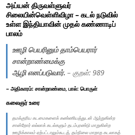
அய்யன் திருவள்ளுவர்
சிலையின்வெள்ளிவிழா – கடல் நடுவில்
உள்ள இந்தியாவின் முதல் கண்ணாடிப்
பாலம்
ஊழி பெயரினும் தாம்பெயரார்
சான்றாண்மைக்கு
ஆழி எனப்படுவார்.
– குறள்: 989
– அதிகாரம்: சான்றாண்மை, பால்: பொருள்
கலைஞர் உரை
தமக்குரிய கடமைகளைக் கண்ணியத்துடன் ஆற்றுகின்ற
சான்றோர் எல்லாக் கடல்களும் தடம்புரண்டு மாறுகின்ற
ஊழிக்காலம் ஏற்பட்டாலும்கூடத், தம்நிலை மாறாத கடலாகத்