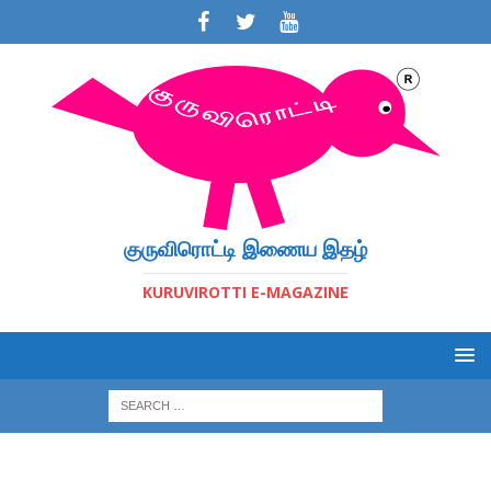
குருவிரொட்டி இணைய இதழ்
KURUVIROTTI E-MAGAZINE