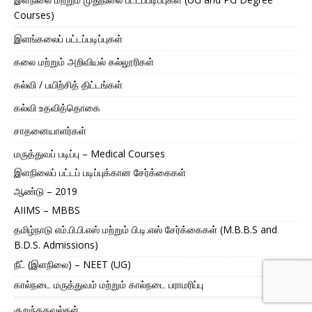
Courses)
இளங்கலைப் பட்டப்படிப்புகள்
கலை மற்றும் அறிவியல் கல்லூரிகள்
கல்வி / பயிற்சித் திட்டங்கள்
கல்வி உதவித்தொகை
சாதனையாளர்கள்
மருத்துவப் படிப்பு – Medical Courses
இளநிலைப் பட்டப் படிப்புக்கான சேர்க்கைகள்
ஆண்டு – 2019
AIIMS – MBBS
தமிழ்நாடு எம்.பி.பி.எஸ் மற்றும் பி.டி.எஸ் சேர்க்கைகள் (M.B.B.S and
B.D.S. Admissions)
நீட் (இளநிலை) – NEET (UG)
கால்நடை மருத்துவம் மற்றும் கால்நடை பராமரிப்பு
குறுந்தகவல்கள்