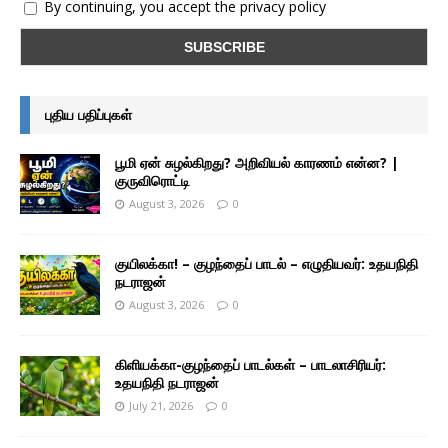
By continuing, you accept the privacy policy
புதிய பதிப்புகள்
பூமி ஏன் சுழல்கிறது? அறிவியல் காரணம் என்ன? |
குருவிரொட்டி
August 3, 2026
0
குயிலக்கா! – குழந்தைப் பாடல் – எழுதியவர்: உதயநிதி
நடராஜன்
August 3, 2026
0
கிளியக்கா-குழந்தைப் பாடல்கள் – பாடலாசிரியர்:
உதயநிதி நடராஜன்
July 21, 2026
0