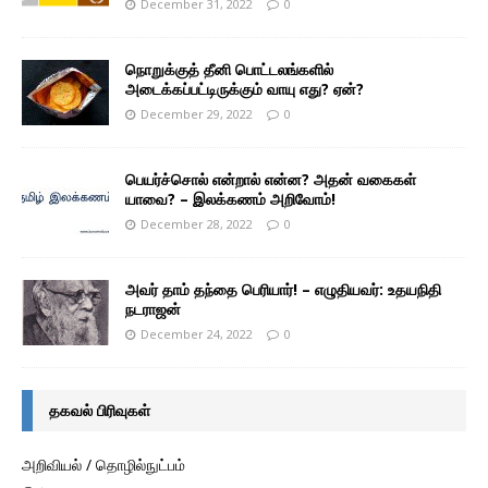
December 31, 2022
0
நொறுக்குத் தீனி பொட்டலங்களில்
அடைக்கப்பட்டிருக்கும் வாயு எது? ஏன்?
December 29, 2022
0
பெயர்ச்சொல் என்றால் என்ன? அதன் வகைகள்
யாவை? – இலக்கணம் அறிவோம்!
December 28, 2022
0
அவர் தாம் தந்தை பெரியார்! – எழுதியவர்: உதயநிதி
நடராஜன்
December 24, 2022
0
தகவல் பிரிவுகள்
அறிவியல் / தொழில்நுட்பம்