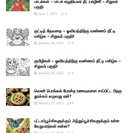
பாடல்கள் – பாடல் எழுதியவர் தி. யாழினி – சிறுவர்
பகுதி
June 7, 2025
0
குட்டித் தேவதை – ஓவியத்திற்கு வண்ணம் தீட்டி
மகிழ்க – சிறுவர் பகுதி!
January 24, 2025
0
குமிழிகள் – ஓவியத்திற்கு வண்ணம் தீட்டி மகிழ்க –
சிறுவர் பகுதி!
January 23, 2025
0
வெண் பொங்கல் போன்ற உணவுகளை சாப்பிட்ட பிறகு
தூக்கம் வருவது ஏன்?
January 21, 2025
0
பட்டாம்பூச்சிகளுக்கும் அந்துப்பூச்சிகளுக்கும் உள்ள
வேறுபாடுகள் என்ன?
January 19, 2025
0