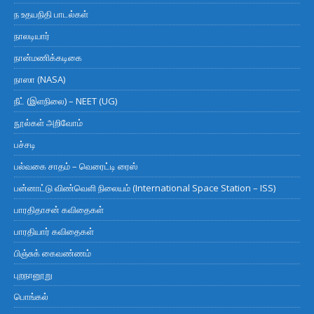
ந உதயநிதி பாடல்கள்
நாலடியார்
நான்மணிக்கடிகை
நாஸா (NASA)
நீட் (இளநிலை) – NEET (UG)
நூல்கள் அறிவோம்
பச்சடி
பல்வகை சாதம் – வெரைட்டி ரைஸ்
பன்னாட்டு விண்வெளி நிலையம் (International Space Station – ISS)
பாரதிதாசன் கவிதைகள்
பாரதியார் கவிதைகள்
பிஞ்சுக் கைவண்ணம்
புறநானூறு
பொங்கல்