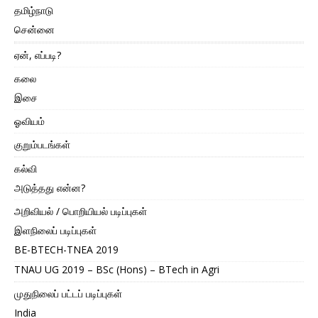
தமிழ்நாடு
சென்னை
ஏன், எப்படி?
கலை
இசை
ஓவியம்
குறும்படங்கள்
கல்வி
அடுத்தது என்ன?
அறிவியல் / பொறியியல் படிப்புகள்
இளநிலைப் படிப்புகள்
BE-BTECH-TNEA 2019
TNAU UG 2019 – BSc (Hons) – BTech in Agri
முதுநிலைப் பட்டப் படிப்புகள்
India