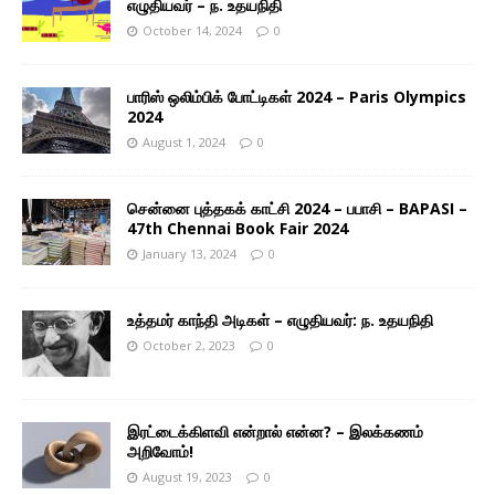
எழுதியவர் – ந. உதயநிதி
October 14, 2024
0
பாரிஸ் ஒலிம்பிக் போட்டிகள் 2024 – Paris Olympics
2024
August 1, 2024
0
சென்னை புத்தகக் காட்சி 2024 – பபாசி – BAPASI –
47th Chennai Book Fair 2024
January 13, 2024
0
உத்தமர் காந்தி அடிகள் – எழுதியவர்: ந. உதயநிதி
October 2, 2023
0
இரட்டைக்கிளவி என்றால் என்ன? – இலக்கணம்
அறிவோம்!
August 19, 2023
0