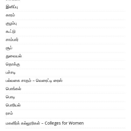
இனிப்பு
காரம்
குழம்பு
கூட்டு
சாம்பார்
சூப்
துவையல்
தொக்கு
பச்சடி
பல்வகை சாதம் – வெரைட்டி ரைஸ்
பொங்கல்
பொடி
பொரியல்
ரசம்
மகளிர்க் கல்லூரிகள் – Colleges for Women