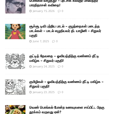
பொங்கல் வாழ்த்து! – புரட்சிக் கவிஞர் பாவேந்தர்
பாரதிதாசன் கவிதை!
January 15, 2026
0
சூச்சூ டிவி பற்றிய பாடல் – குழந்தைகள் படைத்த
பாடல்கள் – பாடல் எழுதியவர் தி. யாழினி – சிறுவர்
பகுதி
June 7, 2025
0
குட்டித் தேவதை – ஓவியத்திற்கு வண்ணம் தீட்டி
மகிழ்க – சிறுவர் பகுதி!
January 24, 2025
0
குமிழிகள் – ஓவியத்திற்கு வண்ணம் தீட்டி மகிழ்க –
சிறுவர் பகுதி!
January 23, 2025
0
வெண் பொங்கல் போன்ற உணவுகளை சாப்பிட்ட பிறகு
தூக்கம் வருவது ஏன்?