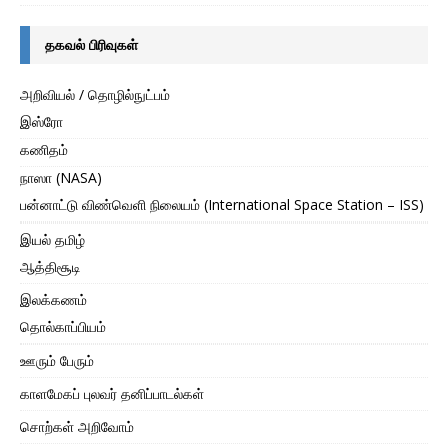
தகவல் பிரிவுகள்
அறிவியல் / தொழில்நுட்பம்
இஸ்ரோ
கணிதம்
நாஸா (NASA)
பன்னாட்டு விண்வெளி நிலையம் (International Space Station – ISS)
இயல் தமிழ்
ஆத்திசூடி
இலக்கணம்
தொல்காப்பியம்
ஊரும் பேரும்
காளமேகப் புலவர் தனிப்பாடல்கள்
சொற்கள் அறிவோம்