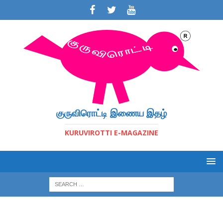
குருவிரொட்டி இணைய இதழ்
KURUVIROTTI E-MAGAZINE