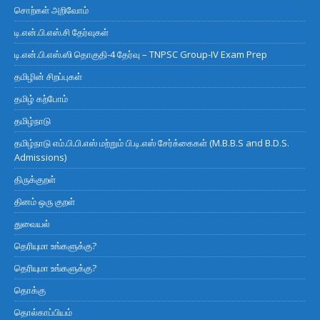
சொற்கள் அறிவோம்
டி.என்.பி.எஸ்.சி தேர்வுகள்
டி.என்.பி.எஸ்.ஸி தொகுதி-4 தேர்வு – TNPSC Group-IV Exam Prep
தமிழின் சிறப்புகள்
தமிழ் கற்போம்
தமிழ்நாடு
தமிழ்நாடு எம்.பி.பி.எஸ் மற்றும் பி.டி.எஸ் சேர்க்கைகள் (M.B.B.S and B.D.S.
Admissions)
திருக்குறள்
தினம் ஒரு குறள்
துவையல்
தெரியுமா உங்களுக்கு?
தெரியுமா உங்களுக்கு?
தொக்கு
தொல்காப்பியம்