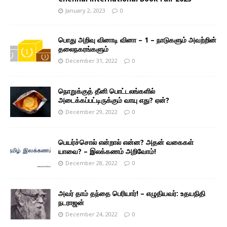
January 2, 2023
0
பொது அறிவு வினாடி வினா – 1 – நாடுகளும் அவற்றின்
தலைநகரங்களும்
December 31, 2022
0
நொறுக்குத் தீனி பொட்டலங்களில்
அடைக்கப்பட்டிருக்கும் வாயு எது? ஏன்?
December 29, 2022
0
பெயர்ச்சொல் என்றால் என்ன? அதன் வகைகள்
யாவை? – இலக்கணம் அறிவோம்!
December 28, 2022
0
அவர் தாம் தந்தை பெரியார்! – எழுதியவர்: உதயநிதி
நடராஜன்
December 24, 2022
0