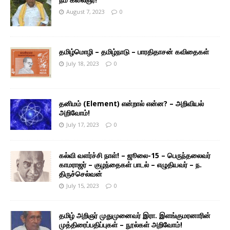
August 7, 2023
0
தமிழ்மொழி – தமிழ்நாடு – பாரதிதாசன் கவிதைகள்
July 18, 2023
0
தனிமம் (Element) என்றால் என்ன? – அறிவியல்
அறிவோம்!
July 17, 2023
0
கல்வி வளர்ச்சி நாள்! – ஜூலை-15 – பெருந்தலைவர்
காமராஜர் – குழந்தைகள் பாடல் – எழுதியவர் – ந.
திருச்செல்வன்
July 15, 2023
0
தமிழ் அறிஞர் முதுமுனைவர் இரா. இளங்குமரனாரின்
முத்திரைப்பதிப்புகள் – நூல்கள் அறிவோம்!