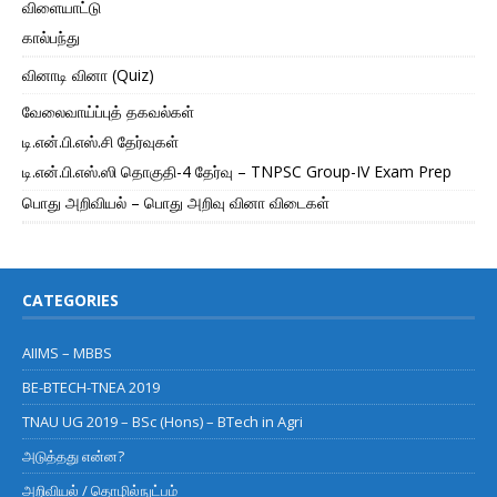
விளையாட்டு
கால்பந்து
வினாடி வினா (Quiz)
வேலைவாய்ப்புத் தகவல்கள்
டி.என்.பி.எஸ்.சி தேர்வுகள்
டி.என்.பி.எஸ்.ஸி தொகுதி-4 தேர்வு – TNPSC Group-IV Exam Prep
பொது அறிவியல் – பொது அறிவு வினா விடைகள்
CATEGORIES
AIIMS – MBBS
BE-BTECH-TNEA 2019
TNAU UG 2019 – BSc (Hons) – BTech in Agri
அடுத்தது என்ன?
அறிவியல் / தொழில்நுட்பம்