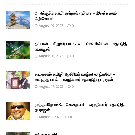
அடுக்குத்தொடர் என்றால் என்ன? – இலக்கணம்
அறிவோம்!
August 19, 2023
0
தட்டான் – சிறுவர் பாடல்கள் – மின்மினிகள் – உதயநிதி
நடராஜன்
August 18, 2023
0
தகைசால் தமிழர் ஆசிரியர் வாழ்க! வாழ்கவே! –
வாழ்த்து மடல் – எழுதியவர் உதயநிதி நடராஜன்
August 17, 2023
0
முத்தமிழே எங்கே சென்றாய்? – எழுதியவர்: உதயநிதி
நடராஜன்
August 7, 2023
0
நம் கலைஞர்!