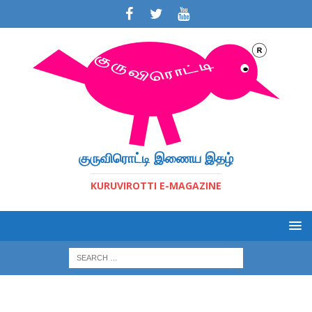
குருவிரொட்டி இணைய இதழ்
KURUVIROTTI E-MAGAZINE