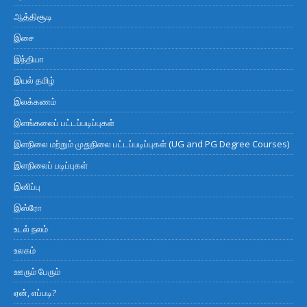
ஆத்திசூடி
இசை
இந்தியா
இயல் தமிழ்
இலக்கணம்
இளங்கலைப் பட்டப்படிப்புகள்
இளநிலை மற்றும் முதுநிலை பட்டப்படிப்புகள் (UG and PG Degree Courses)
இளநிலைப் படிப்புகள்
இனிப்பு
இஸ்ரோ
உடல் நலம்
உலகம்
ஊரும் பேரும்
ஏன், எப்படி?