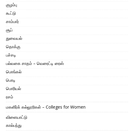
குழம்பு
கூட்டு
சாம்பார்
சூப்
துவையல்
தொக்கு
பச்சடி
பல்வகை சாதம் – வெரைட்டி ரைஸ்
பொங்கல்
பொடி
பொரியல்
ரசம்
மகளிர்க் கல்லூரிகள் – Colleges for Women
விளையாட்டு
கால்பந்து