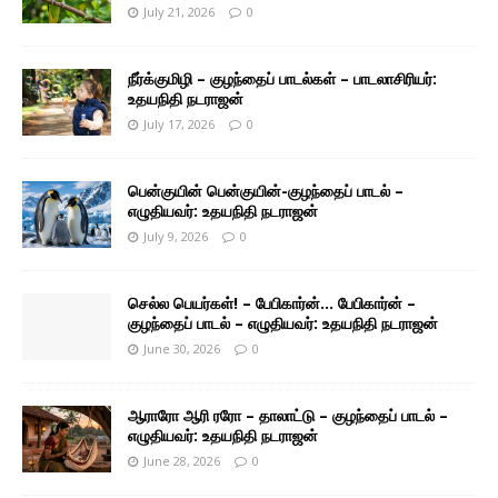
July 21, 2026
0
நீர்க்குமிழி – குழந்தைப் பாடல்கள் – பாடலாசிரியர்:
உதயநிதி நடராஜன்
July 17, 2026
0
பென்குயின் பென்குயின்-குழந்தைப் பாடல் –
எழுதியவர்: உதயநிதி நடராஜன்
July 9, 2026
0
செல்ல பெயர்கள்! – பேபிகார்ன்… பேபிகார்ன் –
குழந்தைப் பாடல் – எழுதியவர்: உதயநிதி நடராஜன்
June 30, 2026
0
ஆராரோ ஆரி ரரோ – தாலாட்டு – குழந்தைப் பாடல் –
எழுதியவர்: உதயநிதி நடராஜன்
June 28, 2026
0