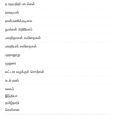
ந உதயநிதி பாடல்கள்
நாலடியார்
நான்மணிக்கடிகை
நூல்கள் அறிவோம்
பாரதிதாசன் கவிதைகள்
பாரதியார் கவிதைகள்
புறநானூறு
மூதுரை
வட்டார வழக்குச் சொற்கள்
உடல் நலம்
உலகம்
இந்தியா
தமிழ்நாடு
சென்னை