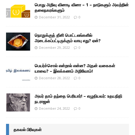
பொது அறிவு வினாடி வினா – 1 – நாடுகளும் அவற்றின்
தலைநகரங்களும்
December 31, 2022
0
நொறுக்குத் தீனி பொட்டலங்களில்
அடைக்கப்பட்டிருக்கும் வாயு எது? ஏன்?
December 29, 2022
0
பெயர்ச்சொல் என்றால் என்ன? அதன் வகைகள்
யாவை? – இலக்கணம் அறிவோம்!
December 28, 2022
0
அவர் தாம் தந்தை பெரியார்! – எழுதியவர்: உதயநிதி
நடராஜன்
December 24, 2022
0
தகவல் பிரிவுகள்