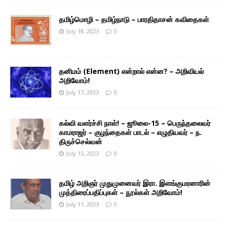
தமிழ்மொழி – தமிழ்நாடு – பாரதிதாசன் கவிதைகள்
July 18, 2023
0
தனிமம் (Element) என்றால் என்ன? – அறிவியல்
அறிவோம்!
July 17, 2023
0
கல்வி வளர்ச்சி நாள்! – ஜூலை-15 – பெருந்தலைவர்
காமராஜர் – குழந்தைகள் பாடல் – எழுதியவர் – ந.
திருச்செல்வன்
July 15, 2023
0
தமிழ் அறிஞர் முதுமுனைவர் இரா. இளங்குமரனாரின்
முத்திரைப்பதிப்புகள் – நூல்கள் அறிவோம்!
July 11, 2023
0