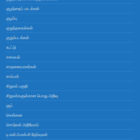
குழந்தைப் பாடல்கள்
குழம்பு
குறுந்தகவல்கள்
குறும்படங்கள்
கூட்டு
சமையல்
சாதனையாளர்கள்
சாம்பார்
சிறுவர் பகுதி
சிறுவர்களுக்கான பொது அறிவு
சூப்
சென்னை
சொற்கள் அறிவோம்
டி.என்.பி.எஸ்.சி தேர்வுகள்