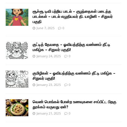
சூச்சூ டிவி பற்றிய பாடல் – குழந்தைகள் படைத்த
பாடல்கள் – பாடல் எழுதியவர் தி. யாழினி – சிறுவர்
பகுதி
June 7, 2025
0
குட்டித் தேவதை – ஓவியத்திற்கு வண்ணம் தீட்டி
மகிழ்க – சிறுவர் பகுதி!
January 24, 2025
0
குமிழிகள் – ஓவியத்திற்கு வண்ணம் தீட்டி மகிழ்க –
சிறுவர் பகுதி!
January 23, 2025
0
வெண் பொங்கல் போன்ற உணவுகளை சாப்பிட்ட பிறகு
தூக்கம் வருவது ஏன்?
January 21, 2025
0