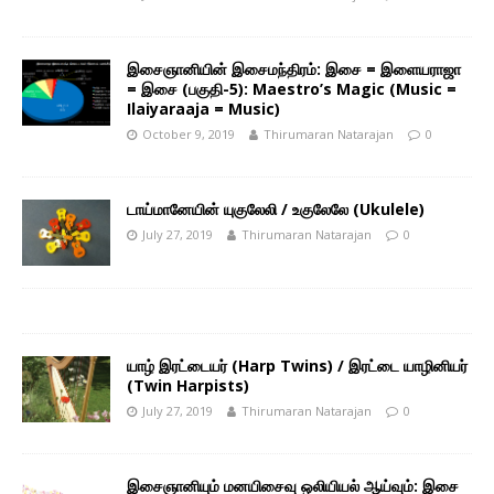
இசைஞானியின் இசைமந்திரம்: இசை = இளையராஜா
= இசை (பகுதி-5): Maestro’s Magic (Music =
Ilaiyaraaja = Music)
October 9, 2019
Thirumaran Natarajan
0
டாய்மானேயின் யுகுலேலி / உகுலேலே (Ukulele)
July 27, 2019
Thirumaran Natarajan
0
யாழ் இரட்டையர் (Harp Twins) / இரட்டை யாழினியர்
(Twin Harpists)
July 27, 2019
Thirumaran Natarajan
0
இசைஞானியும் மனயிசைவு ஒலியியல் ஆய்வும்: இசை