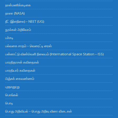
நான்மணிக்கடிகை
நாஸா (NASA)
நீட் (இளநிலை) – NEET (UG)
நூல்கள் அறிவோம்
பச்சடி
பல்வகை சாதம் – வெரைட்டி ரைஸ்
பன்னாட்டு விண்வெளி நிலையம் (International Space Station – ISS)
பாரதிதாசன் கவிதைகள்
பாரதியார் கவிதைகள்
பிஞ்சுக் கைவண்ணம்
புறநானூறு
பொங்கல்
பொடி
பொது அறிவியல் – பொது அறிவு வினா விடைகள்