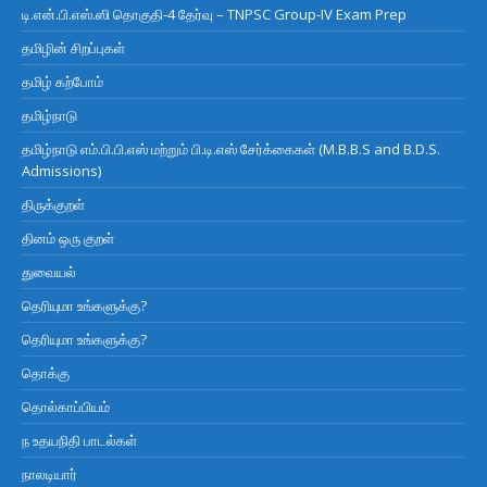
டி.என்.பி.எஸ்.ஸி தொகுதி-4 தேர்வு – TNPSC Group-IV Exam Prep
தமிழின் சிறப்புகள்
தமிழ் கற்போம்
தமிழ்நாடு
தமிழ்நாடு எம்.பி.பி.எஸ் மற்றும் பி.டி.எஸ் சேர்க்கைகள் (M.B.B.S and B.D.S.
Admissions)
திருக்குறள்
தினம் ஒரு குறள்
துவையல்
தெரியுமா உங்களுக்கு?
தெரியுமா உங்களுக்கு?
தொக்கு
தொல்காப்பியம்
ந உதயநிதி பாடல்கள்
நாலடியார்