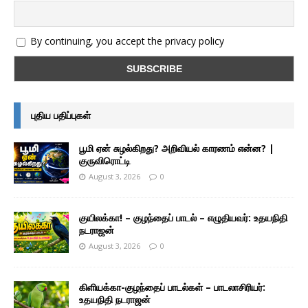
By continuing, you accept the privacy policy
புதிய பதிப்புகள்
பூமி ஏன் சுழல்கிறது? அறிவியல் காரணம் என்ன? |
குருவிரொட்டி
August 3, 2026
0
குயிலக்கா! – குழந்தைப் பாடல் – எழுதியவர்: உதயநிதி
நடராஜன்
August 3, 2026
0
கிளியக்கா-குழந்தைப் பாடல்கள் – பாடலாசிரியர்:
உதயநிதி நடராஜன்