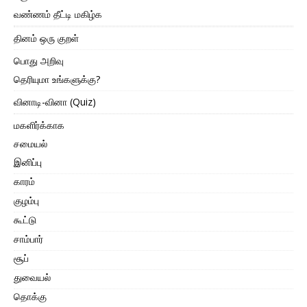
வண்ணம் தீட்டி மகிழ்க
தினம் ஒரு குறள்
பொது அறிவு
தெரியுமா உங்களுக்கு?
வினாடி-வினா (Quiz)
மகளிர்க்காக
சமையல்
இனிப்பு
காரம்
குழம்பு
கூட்டு
சாம்பார்
சூப்
துவையல்
தொக்கு