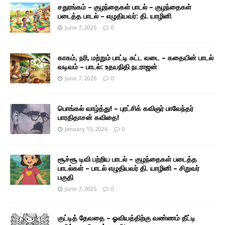
சதுரங்கம் – குழந்தைகள் பாடல் – குழந்தைகள்
படைத்த பாடல் – எழுதியவர்: தி. யாழினி
June 7, 2026
0
காகம், நரி, மற்றும் பாட்டி சுட்ட வடை – கதையின் பாடல்
வடிவம் – பாடல்: உதயநிதி நடராஜன்
June 7, 2026
0
பொங்கல் வாழ்த்து! – புரட்சிக் கவிஞர் பாவேந்தர்
பாரதிதாசன் கவிதை!
January 15, 2026
0
சூச்சூ டிவி பற்றிய பாடல் – குழந்தைகள் படைத்த
பாடல்கள் – பாடல் எழுதியவர் தி. யாழினி – சிறுவர்
பகுதி
June 7, 2025
0
குட்டித் தேவதை – ஓவியத்திற்கு வண்ணம் தீட்டி