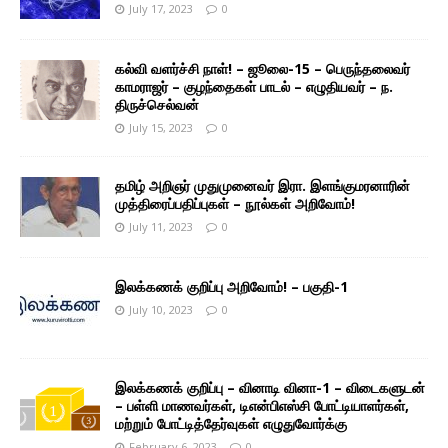
July 17, 2023
0
கல்வி வளர்ச்சி நாள்! – ஜூலை-15 – பெருந்தலைவர்
காமராஜர் – குழந்தைகள் பாடல் – எழுதியவர் – ந.
திருச்செல்வன்
July 15, 2023
0
தமிழ் அறிஞர் முதுமுனைவர் இரா. இளங்குமரனாரின்
முத்திரைப்பதிப்புகள் – நூல்கள் அறிவோம்!
July 11, 2023
0
இலக்கணக் குறிப்பு அறிவோம்! – பகுதி-1
July 10, 2023
0
இலக்கணக் குறிப்பு – வினாடி வினா-1 – விடைகளுடன்
– பள்ளி மாணவர்கள், டிஎன்பிஎஸ்சி போட்டியாளர்கள்,
மற்றும் போட்டித்தேர்வுகள் எழுதுவோர்க்கு
February 6, 2023
0