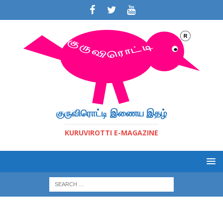
குருவிரொட்டி இணைய இதழ்
KURUVIROTTI E-MAGAZINE