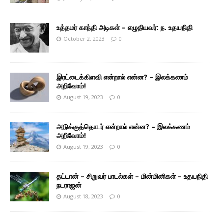
உத்தமர் காந்தி அடிகள் – எழுதியவர்: ந. உதயநிதி
October 2, 2023
0
இரட்டைக்கிளவி என்றால் என்ன? – இலக்கணம்
அறிவோம்!
August 19, 2023
0
அடுக்குத்தொடர் என்றால் என்ன? – இலக்கணம்
அறிவோம்!
August 19, 2023
0
தட்டான் – சிறுவர் பாடல்கள் – மின்மினிகள் – உதயநிதி
நடராஜன்
August 18, 2023
0