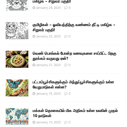
மகிழ்க – சிறுவர் பகுதி!
January 24, 2025
0
குமிழிகள் – ஓவியத்திற்கு வண்ணம் தீட்டி மகிழ்க –
சிறுவர் பகுதி!
January 23, 2025
0
வெண் பொங்கல் போன்ற உணவுகளை சாப்பிட்ட பிறகு
தூக்கம் வருவது ஏன்?
January 21, 2025
0
பட்டாம்பூச்சிகளுக்கும் அந்துப்பூச்சிகளுக்கும் உள்ள
வேறுபாடுகள் என்ன?
January 19, 2025
0
மக்கள் தொகையில் மிக அதிகம் உள்ள உலகின் முதல்
10 நாடுகள்
January 15, 2025
0