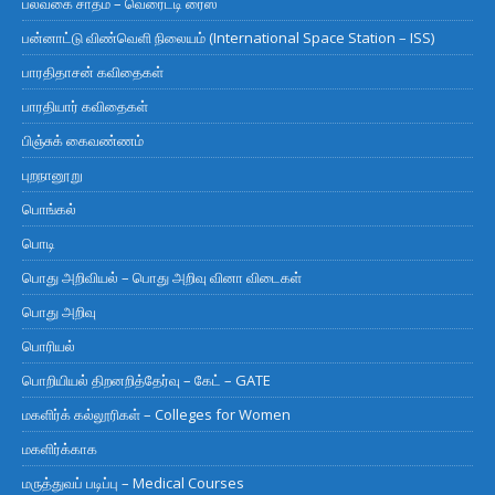
பல்வகை சாதம் – வெரைட்டி ரைஸ்
பன்னாட்டு விண்வெளி நிலையம் (International Space Station – ISS)
பாரதிதாசன் கவிதைகள்
பாரதியார் கவிதைகள்
பிஞ்சுக் கைவண்ணம்
புறநானூறு
பொங்கல்
பொடி
பொது அறிவியல் – பொது அறிவு வினா விடைகள்
பொது அறிவு
பொரியல்
பொறியியல் திறனறித்தேர்வு – கேட் – GATE
மகளிர்க் கல்லூரிகள் – Colleges for Women
மகளிர்க்காக
மருத்துவப் படிப்பு – Medical Courses