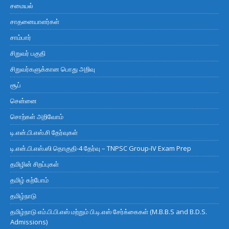
சமையல்
சாதனையாளர்கள்
சாம்பார்
சிறுவர் பகுதி
சிறுவர்களுக்கான பொது அறிவு
சூப்
சென்னை
சொற்கள் அறிவோம்
டி.என்.பி.எஸ்.சி தேர்வுகள்
டி.என்.பி.எஸ்.ஸி தொகுதி-4 தேர்வு – TNPSC Group-IV Exam Prep
தமிழின் சிறப்புகள்
தமிழ் கற்போம்
தமிழ்நாடு
தமிழ்நாடு எம்.பி.பி.எஸ் மற்றும் பி.டி.எஸ் சேர்க்கைகள் (M.B.B.S and B.D.S.
Admissions)