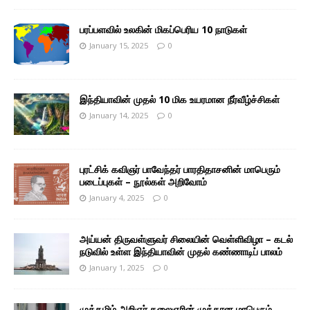
பரப்பளவில் உலகின் மிகப்பெரிய 10 நாடுகள்
January 15, 2025
0
இந்தியாவின் முதல் 10 மிக உயரமான நீர்வீழ்ச்சிகள்
January 14, 2025
0
புரட்சிக் கவிஞர் பாவேந்தர் பாரதிதாசனின் மாபெரும்
படைப்புகள் – நூல்கள் அறிவோம்
January 4, 2025
0
அய்யன் திருவள்ளுவர் சிலையின் வெள்ளிவிழா – கடல்
நடுவில் உள்ள இந்தியாவின் முதல் கண்ணாடிப் பாலம்
January 1, 2025
0
முத்தமிழ் அறிஞர் கலைஞரின் முத்தான மாபெரும்