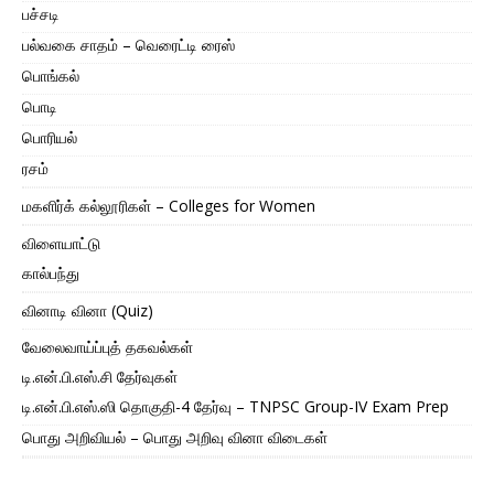
பச்சடி
பல்வகை சாதம் – வெரைட்டி ரைஸ்
பொங்கல்
பொடி
பொரியல்
ரசம்
மகளிர்க் கல்லூரிகள் – Colleges for Women
விளையாட்டு
கால்பந்து
வினாடி வினா (Quiz)
வேலைவாய்ப்புத் தகவல்கள்
டி.என்.பி.எஸ்.சி தேர்வுகள்
டி.என்.பி.எஸ்.ஸி தொகுதி-4 தேர்வு – TNPSC Group-IV Exam Prep
பொது அறிவியல் – பொது அறிவு வினா விடைகள்