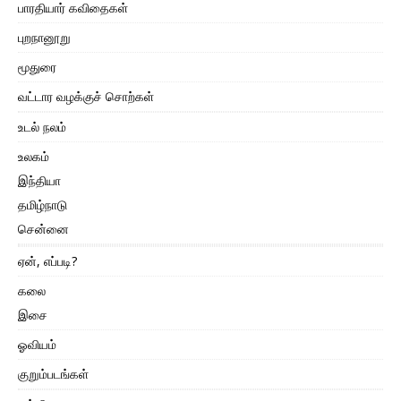
பாரதியார் கவிதைகள்
புறநானூறு
மூதுரை
வட்டார வழக்குச் சொற்கள்
உடல் நலம்
உலகம்
இந்தியா
தமிழ்நாடு
சென்னை
ஏன், எப்படி?
கலை
இசை
ஓவியம்
குறும்படங்கள்