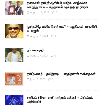
தகைசால் தமிழர் ஆசிரியர் வாழ்க! வாழ்கவே! –
வாழ்த்து மடல் – எழுதியவர் உதயநிதி நடராஜன்
August 17, 2023
0
முத்தமிழே எங்கே சென்றாய்? – எழுதியவர்: உதயநிதி
நடராஜன்
August 7, 2023
0
நம் கலைஞர்!
August 7, 2023
0
தமிழ்மொழி – தமிழ்நாடு – பாரதிதாசன் கவிதைகள்
July 18, 2023
0
தனிமம் (Element) என்றால் என்ன? – அறிவியல்
அறிவோம்!