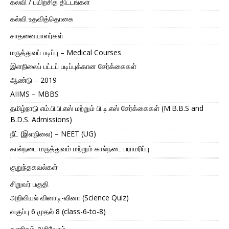
கல்வி / பயிற்சித் திட்டங்கள்
கல்வி உதவித்தொகை
சாதனையாளர்கள்
மருத்துவப் படிப்பு – Medical Courses
இளநிலைப் பட்டப் படிப்புக்கான சேர்க்கைகள்
ஆண்டு – 2019
AIIMS – MBBS
தமிழ்நாடு எம்.பி.பி.எஸ் மற்றும் பி.டி.எஸ் சேர்க்கைகள் (M.B.B.S and
B.D.S. Admissions)
நீட் (இளநிலை) – NEET (UG)
கால்நடை மருத்துவம் மற்றும் கால்நடை பராமரிப்பு
குறுந்தகவல்கள்
சிறுவர் பகுதி
அறிவியல் வினாடி-வினா (Science Quiz)
வகுப்பு 6 முதல் 8 (class-6-to-8)
கணிதம் அறிவோம்