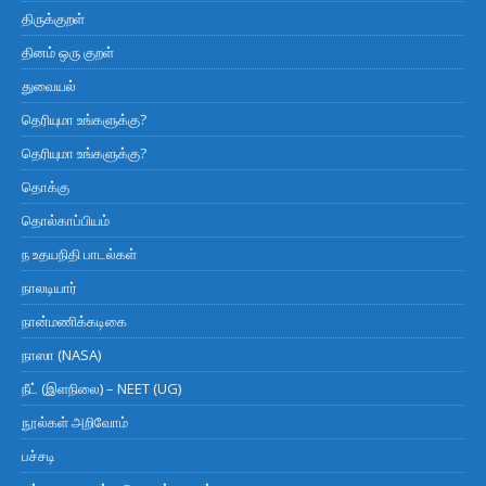
திருக்குறள்
தினம் ஒரு குறள்
துவையல்
தெரியுமா உங்களுக்கு?
தெரியுமா உங்களுக்கு?
தொக்கு
தொல்காப்பியம்
ந உதயநிதி பாடல்கள்
நாலடியார்
நான்மணிக்கடிகை
நாஸா (NASA)
நீட் (இளநிலை) – NEET (UG)
நூல்கள் அறிவோம்
பச்சடி