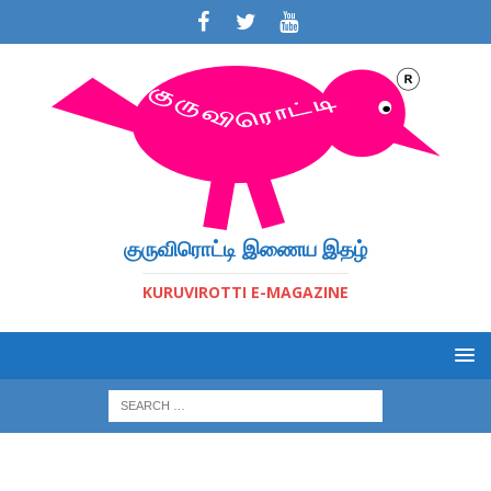
குருவிரொட்டி இணைய இதழ்
KURUVIROTTI E-MAGAZINE