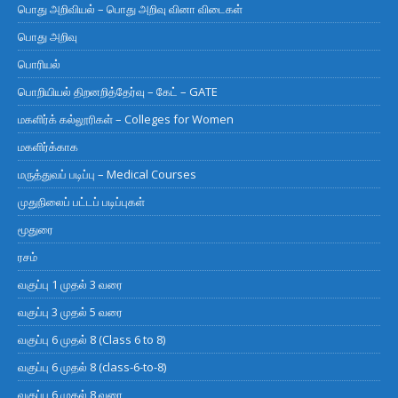
பொது அறிவியல் – பொது அறிவு வினா விடைகள்
பொது அறிவு
பொரியல்
பொறியியல் திறனறித்தேர்வு – கேட் – GATE
மகளிர்க் கல்லூரிகள் – Colleges for Women
மகளிர்க்காக
மருத்துவப் படிப்பு – Medical Courses
முதுநிலைப் பட்டப் படிப்புகள்
மூதுரை
ரசம்
வகுப்பு 1 முதல் 3 வரை
வகுப்பு 3 முதல் 5 வரை
வகுப்பு 6 முதல் 8 (Class 6 to 8)
வகுப்பு 6 முதல் 8 (class-6-to-8)
வகுப்பு 6 முதல் 8 வரை