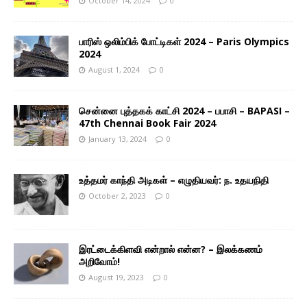
October 14, 2024
0
பாரிஸ் ஒலிம்பிக் போட்டிகள் 2024 – Paris Olympics
2024
August 1, 2024
0
சென்னை புத்தகக் காட்சி 2024 – பபாசி – BAPASI –
47th Chennai Book Fair 2024
January 13, 2024
0
உத்தமர் காந்தி அடிகள் – எழுதியவர்: ந. உதயநிதி
October 2, 2023
0
இரட்டைக்கிளவி என்றால் என்ன? – இலக்கணம்
அறிவோம்!
August 19, 2023
0