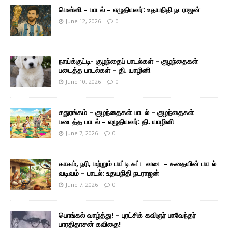
மெஸ்ஸி – பாடல் – எழுதியவர்: உதயநிதி நடராஜன்
June 12, 2026
0
நாய்க்குட்டி- குழந்தைப் பாடல்கள் – குழந்தைகள்
படைத்த பாடல்கள் – தி. யாழினி
June 10, 2026
0
சதுரங்கம் – குழந்தைகள் பாடல் – குழந்தைகள்
படைத்த பாடல் – எழுதியவர்: தி. யாழினி
June 7, 2026
0
காகம், நரி, மற்றும் பாட்டி சுட்ட வடை – கதையின் பாடல்
வடிவம் – பாடல்: உதயநிதி நடராஜன்
June 7, 2026
0
பொங்கல் வாழ்த்து! – புரட்சிக் கவிஞர் பாவேந்தர்
பாரதிதாசன் கவிதை!