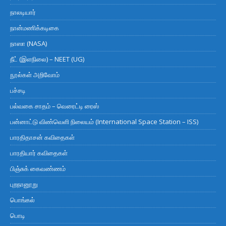
நாலடியார்
நான்மணிக்கடிகை
நாஸா (NASA)
நீட் (இளநிலை) – NEET (UG)
நூல்கள் அறிவோம்
பச்சடி
பல்வகை சாதம் – வெரைட்டி ரைஸ்
பன்னாட்டு விண்வெளி நிலையம் (International Space Station – ISS)
பாரதிதாசன் கவிதைகள்
பாரதியார் கவிதைகள்
பிஞ்சுக் கைவண்ணம்
புறநானூறு
பொங்கல்
பொடி