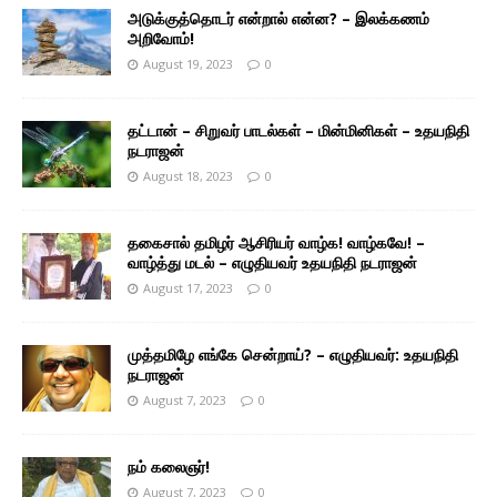
அடுக்குத்தொடர் என்றால் என்ன? – இலக்கணம்
அறிவோம்!
August 19, 2023
0
தட்டான் – சிறுவர் பாடல்கள் – மின்மினிகள் – உதயநிதி
நடராஜன்
August 18, 2023
0
தகைசால் தமிழர் ஆசிரியர் வாழ்க! வாழ்கவே! –
வாழ்த்து மடல் – எழுதியவர் உதயநிதி நடராஜன்
August 17, 2023
0
முத்தமிழே எங்கே சென்றாய்? – எழுதியவர்: உதயநிதி
நடராஜன்
August 7, 2023
0
நம் கலைஞர்!
August 7, 2023
0