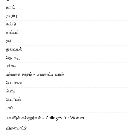
காரம்
குழம்பு
கூட்டு
சாம்பார்
சூப்
துவையல்
தொக்கு
பச்சடி
பல்வகை சாதம் – வெரைட்டி ரைஸ்
பொங்கல்
பொடி
பொரியல்
ரசம்
மகளிர்க் கல்லூரிகள் – Colleges for Women
விளையாட்டு