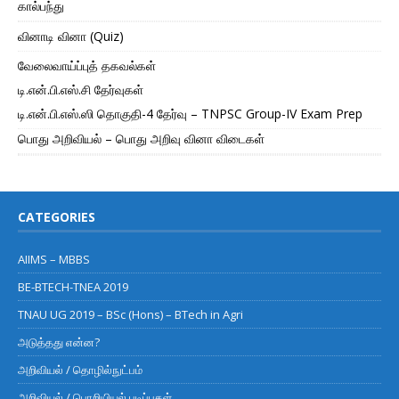
கால்பந்து
வினாடி வினா (Quiz)
வேலைவாய்ப்புத் தகவல்கள்
டி.என்.பி.எஸ்.சி தேர்வுகள்
டி.என்.பி.எஸ்.ஸி தொகுதி-4 தேர்வு – TNPSC Group-IV Exam Prep
பொது அறிவியல் – பொது அறிவு வினா விடைகள்
CATEGORIES
AIIMS – MBBS
BE-BTECH-TNEA 2019
TNAU UG 2019 – BSc (Hons) – BTech in Agri
அடுத்தது என்ன?
அறிவியல் / தொழில்நுட்பம்
அறிவியல் / பொறியியல் படிப்புகள்