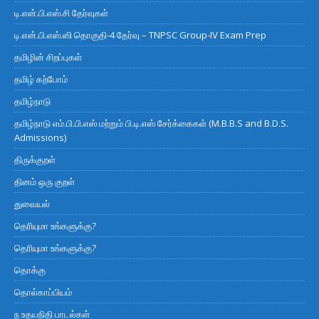
டி.என்.பி.எஸ்.சி தேர்வுகள்
டி.என்.பி.எஸ்.ஸி தொகுதி-4 தேர்வு – TNPSC Group-IV Exam Prep
தமிழின் சிறப்புகள்
தமிழ் கற்போம்
தமிழ்நாடு
தமிழ்நாடு எம்.பி.பி.எஸ் மற்றும் பி.டி.எஸ் சேர்க்கைகள் (M.B.B.S and B.D.S.
Admissions)
திருக்குறள்
தினம் ஒரு குறள்
துவையல்
தெரியுமா உங்களுக்கு?
தெரியுமா உங்களுக்கு?
தொக்கு
தொல்காப்பியம்
ந உதயநிதி பாடல்கள்