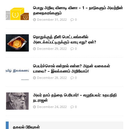
பொது அறிவு வினாடி வினா – 1 – நாடுகளும் அவற்றின்
தலைநகரங்களும்
December 31, 2022
0
நொறுக்குத் தீனி பொட்டலங்களில்
அடைக்கப்பட்டிருக்கும் வாயு எது? ஏன்?
December 29, 2022
0
பெயர்ச்சொல் என்றால் என்ன? அதன் வகைகள்
யாவை? – இலக்கணம் அறிவோம்!
December 28, 2022
0
அவர் தாம் தந்தை பெரியார்! – எழுதியவர்: உதயநிதி
நடராஜன்
December 24, 2022
0
தகவல் பிரிவுகள்