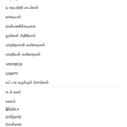
ந உதயநிதி பாடல்கள்
நாலடியார்
நான்மணிக்கடிகை
நூல்கள் அறிவோம்
பாரதிதாசன் கவிதைகள்
பாரதியார் கவிதைகள்
புறநானூறு
மூதுரை
வட்டார வழக்குச் சொற்கள்
உடல் நலம்
உலகம்
இந்தியா
தமிழ்நாடு
சென்னை