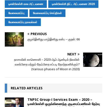
டிஎன்பிஎஸ்சி கால அட்டவணை
டிஎன்பிஎஸ்சி திட்ட அட்டவணை 2020
வேலைவாய்ப்பு
வேலைவாய்ப்பு செய்திகள்
வேலைவாய்ப்பு தகவல்கள்
PREVIOUS
குழல்இனிது யாழ்இனிது என்ப – குறள்: 66
NEXT
நாசாவின் காணொளி – 2020-ஆம் ஆண்டில் நிலவின்
வளர்பிறை மற்றும் தேய்பிறை எப்படி தோற்றமளிக்கும்?
(Various phases of Moon in 2020)
RELATED ARTICLES
TNPSC Group-I Services Exam – 2020 –
டிஎன்பிஎஸ்சி ஒருங்கிணைந்த குடிமைப்பணிகள் தேர்வு