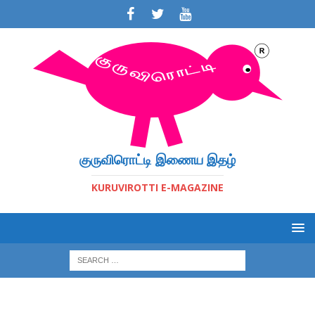
குருவிரொட்டி இணைய இதழ்
KURUVIROTTI E-MAGAZINE