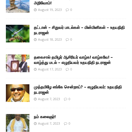
அறிவோம்!
August 19, 2023
0
தட்டான் – சிறுவர் பாடல்கள் – மின்மினிகள் – உதயநிதி
நடராஜன்
August 18, 2023
0
தகைசால் தமிழர் ஆசிரியர் வாழ்க! வாழ்கவே! –
வாழ்த்து மடல் – எழுதியவர் உதயநிதி நடராஜன்
August 17, 2023
0
முத்தமிழே எங்கே சென்றாய்? – எழுதியவர்: உதயநிதி
நடராஜன்
August 7, 2023
0
நம் கலைஞர்!
August 7, 2023
0