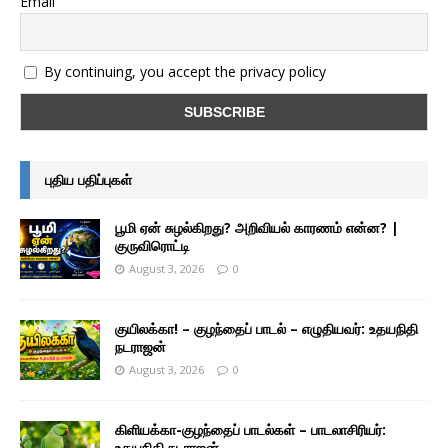
Email
By continuing, you accept the privacy policy
புதிய பதிப்புகள்
பூமி ஏன் சுழல்கிறது? அறிவியல் காரணம் என்ன? |
குருவிரொட்டி
August 3, 2026
0
குயிலக்கா! – குழந்தைப் பாடல் – எழுதியவர்: உதயநிதி
நடராஜன்
August 3, 2026
0
கிளியக்கா-குழந்தைப் பாடல்கள் – பாடலாசிரியர்:
உதயநிதி நடராஜன்