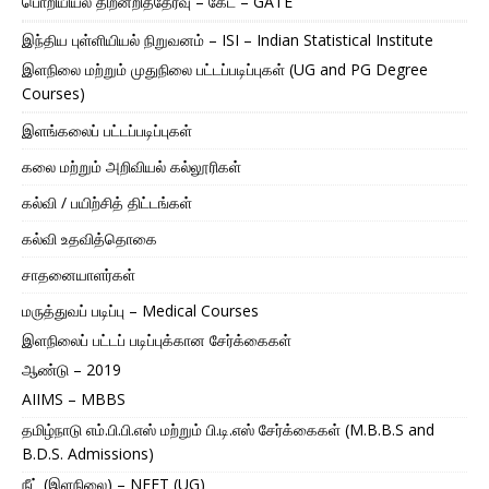
பொறியியல் திறனறித்தேர்வு – கேட் – GATE
இந்திய புள்ளியியல் நிறுவனம் – ISI – Indian Statistical Institute
இளநிலை மற்றும் முதுநிலை பட்டப்படிப்புகள் (UG and PG Degree
Courses)
இளங்கலைப் பட்டப்படிப்புகள்
கலை மற்றும் அறிவியல் கல்லூரிகள்
கல்வி / பயிற்சித் திட்டங்கள்
கல்வி உதவித்தொகை
சாதனையாளர்கள்
மருத்துவப் படிப்பு – Medical Courses
இளநிலைப் பட்டப் படிப்புக்கான சேர்க்கைகள்
ஆண்டு – 2019
AIIMS – MBBS
தமிழ்நாடு எம்.பி.பி.எஸ் மற்றும் பி.டி.எஸ் சேர்க்கைகள் (M.B.B.S and
B.D.S. Admissions)
நீட் (இளநிலை) – NEET (UG)