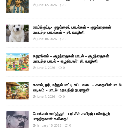
June 12, 2026
0
நாய்க்குட்டி- குழந்தைப் பாடல்கள் – குழந்தைகள்
படைத்த பாடல்கள் – தி. யாழினி
June 10, 2026
0
சதுரங்கம் – குழந்தைகள் பாடல் – குழந்தைகள்
படைத்த பாடல் – எழுதியவர்: தி. யாழினி
June 7, 2026
0
காகம், நரி, மற்றும் பாட்டி சுட்ட வடை – கதையின் பாடல்
வடிவம் – பாடல்: உதயநிதி நடராஜன்
June 7, 2026
0
பொங்கல் வாழ்த்து! – புரட்சிக் கவிஞர் பாவேந்தர்
பாரதிதாசன் கவிதை!
January 15, 2026
0