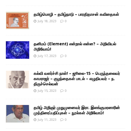
தமிழ்மொழி – தமிழ்நாடு – பாரதிதாசன் கவிதைகள்
July 18, 2023
0
தனிமம் (Element) என்றால் என்ன? – அறிவியல்
அறிவோம்!
July 17, 2023
0
கல்வி வளர்ச்சி நாள்! – ஜூலை-15 – பெருந்தலைவர்
காமராஜர் – குழந்தைகள் பாடல் – எழுதியவர் – ந.
திருச்செல்வன்
July 15, 2023
0
தமிழ் அறிஞர் முதுமுனைவர் இரா. இளங்குமரனாரின்
முத்திரைப்பதிப்புகள் – நூல்கள் அறிவோம்!
July 11, 2023
0