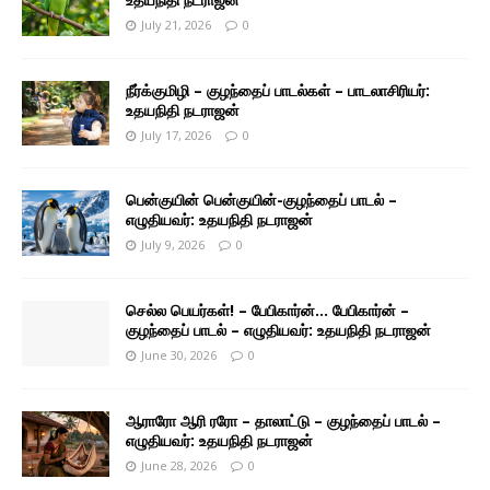
July 21, 2026
0
நீர்க்குமிழி – குழந்தைப் பாடல்கள் – பாடலாசிரியர்:
உதயநிதி நடராஜன்
July 17, 2026
0
பென்குயின் பென்குயின்-குழந்தைப் பாடல் –
எழுதியவர்: உதயநிதி நடராஜன்
July 9, 2026
0
செல்ல பெயர்கள்! – பேபிகார்ன்… பேபிகார்ன் –
குழந்தைப் பாடல் – எழுதியவர்: உதயநிதி நடராஜன்
June 30, 2026
0
ஆராரோ ஆரி ரரோ – தாலாட்டு – குழந்தைப் பாடல் –
எழுதியவர்: உதயநிதி நடராஜன்
June 28, 2026
0