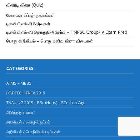
வினாடி வினா (Quiz)
வேலைவாய்ப்புத் தகவல்கள்
டி.என்.பி.எஸ்.சி தேர்வுகள்
டி.என்.பி.எஸ்.ஸி தொகுதி-4 தேர்வு – TNPSC Group-IV Exam Prep
பொது அறிவியல் – பொது அறிவு வினா விடைகள்
CATEGORIES
AIIMS – MBBS
BE-BTECH-TNEA 2019
TNAU UG 2019 – BSc (Hons) – BTech in Agri
அடுத்தது என்ன?
அறிவியல் / தொழில்நுட்பம்
அறிவியல் / பொறியியல் படிப்புகள்