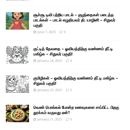
சூச்சூ டிவி பற்றிய பாடல் – குழந்தைகள் படைத்த
பாடல்கள் – பாடல் எழுதியவர் தி. யாழினி – சிறுவர்
பகுதி
June 7, 2025
0
குட்டித் தேவதை – ஓவியத்திற்கு வண்ணம் தீட்டி
மகிழ்க – சிறுவர் பகுதி!
January 24, 2025
0
குமிழிகள் – ஓவியத்திற்கு வண்ணம் தீட்டி மகிழ்க –
சிறுவர் பகுதி!
January 23, 2025
0
வெண் பொங்கல் போன்ற உணவுகளை சாப்பிட்ட பிறகு
தூக்கம் வருவது ஏன்?
January 21, 2025
0