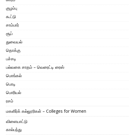
குழம்பு
கூட்டு
சாம்பார்
சூப்
துவையல்
தொக்கு
பச்சடி
பல்வகை சாதம் – வெரைட்டி ரைஸ்
பொங்கல்
பொடி
பொரியல்
ரசம்
மகளிர்க் கல்லூரிகள் – Colleges for Women
விளையாட்டு
கால்பந்து