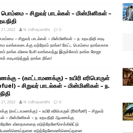
 பொம்மை – சிறுவர் பாடல்கள் – மின்மினிகள் –
உதயநிதி
y 21, 2022
N. Udhayanithi
0
பொம்மை – சிறுவர் பாடல்கள் – மின்மினிகள் – ந. உதயநிதி கரடி
ை வாங்ககடைக்கு வந்தோம் நாங்க! கேட்ட பொம்மை தாங்ககாசு
ம் நாங்க விலை பேசி வாங்கவந்து இருக்கோம் நாங்க ரோஜா
் கரடிஎடுத்துத் தாங்க நீங்க!
க்கு – (காட்டாமணக்கு) – உயிரி எரிபொருள்
fuel) – சிறுவர் பாடல்கள் – மின்மினிகள் – ந.
நிதி
y 21, 2022
N. Udhayanithi
0
கு (காட்டாமணக்கு) – உயிரி எரிபொருள் (Biofuel) – சிறுவர்
கள் – மின்மினிகள் – ந. உதயநிதி ஆமணக்கு
்தேனே விதைகளதை எடுத்தேனே!செக்கிலிட்டு
ியேஎண்ணெய்தனை எடுத்தேனேஎண்ணெய்தனை