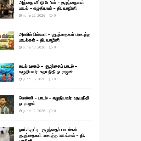
அத்தை வீட்டு டேபிள் – குழந்தைகள்
பாடல் – எழுதியவர் – தி. யாழினி
June 22, 2026
0
அணில் பிள்ளை – குழந்தைகள் படைத்த
பாடல்கள் – தி. யாழினி
June 17, 2026
0
கடல் உலகம் – குழந்தைப் பாடல் –
எழுதியவர்: உதயநிதி நடராஜன்
June 15, 2026
0
மெஸ்ஸி – பாடல் – எழுதியவர்: உதயநிதி
நடராஜன்
June 12, 2026
0
நாய்க்குட்டி- குழந்தைப் பாடல்கள் –
குழந்தைகள் படைத்த பாடல்கள் – தி.
யாழினி