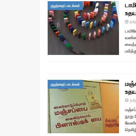
டாமி
குழந்தைப் பாடல்கள்
உதய
Jul
டாமின
வண்ண
வைத்த
பார்த
மஞ்ச
குழந்தைப் பாடல்கள்
உதய
Jul
மஞ்சப
நூறு 
வேண்
நெகிழ