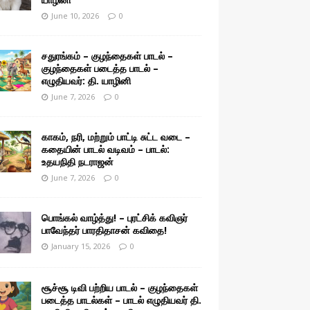
June 10, 2026
0
சதுரங்கம் – குழந்தைகள் பாடல் –
குழந்தைகள் படைத்த பாடல் –
எழுதியவர்: தி. யாழினி
June 7, 2026
0
காகம், நரி, மற்றும் பாட்டி சுட்ட வடை –
கதையின் பாடல் வடிவம் – பாடல்:
உதயநிதி நடராஜன்
June 7, 2026
0
பொங்கல் வாழ்த்து! – புரட்சிக் கவிஞர்
பாவேந்தர் பாரதிதாசன் கவிதை!
January 15, 2026
0
சூச்சூ டிவி பற்றிய பாடல் – குழந்தைகள்
படைத்த பாடல்கள் – பாடல் எழுதியவர் தி.