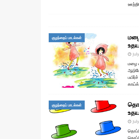
ஊற்ற
மழை 
குழந்தைப் பாடல்கள்
உதய
Jul
மழை வ
ஆடுமே
பயிர்
காய்க
தொப்
குழந்தைப் பாடல்கள்
உதய
Jul
தொப்ப
தொப்ப