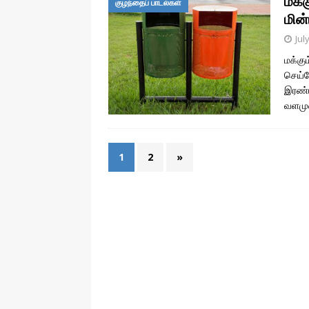
மக்க
குழந்தைப் பாடல்கள்
மின்
Jul
மக்கு
செய்வ
இரண்ட
வளமு
1
2
»