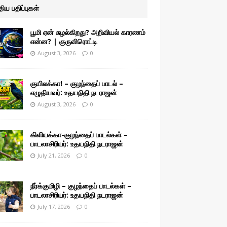
ுதிய பதிப்புகள்
பூமி ஏன் சுழல்கிறது? அறிவியல் காரணம்
என்ன? | குருவிரொட்டி
August 3, 2026
0
குயிலக்கா! – குழந்தைப் பாடல் –
எழுதியவர்: உதயநிதி நடராஜன்
August 3, 2026
0
கிளியக்கா-குழந்தைப் பாடல்கள் –
பாடலாசிரியர்: உதயநிதி நடராஜன்
July 21, 2026
0
நீர்க்குமிழி – குழந்தைப் பாடல்கள் –
பாடலாசிரியர்: உதயநிதி நடராஜன்
July 17, 2026
0