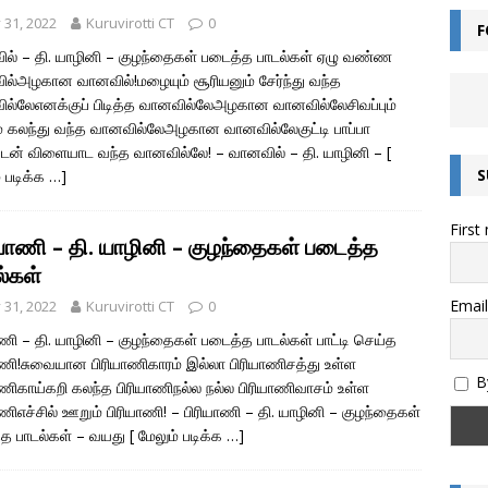
y 31, 2022
Kuruvirotti CT
0
F
ன்றால் என்ன? – சொல்லின் வகைகள் யாவை? – இலக்கணம் அறிவோம்!
ல் – தி. யாழினி – குழந்தைகள் படைத்த பாடல்கள் ஏழு வண்ண
ல்அழகான வானவில்!மழையும் சூரியனும் சேர்ந்து வந்த
ல்லேஎனக்குப் பிடித்த வானவில்லேஅழகான வானவில்லேசிவப்பும்
எழுத்துகளின் வகைகள் – இலக்கணம் அறிவோம்
இயல் தமிழ்
ம் கலந்து வந்த வானவில்லேஅழகான வானவில்லேகுட்டி பாப்பா
டன் விளையாட வந்த வானவில்லே! – வானவில் – தி. யாழினி –
[
மொழியின் இலக்கண வகைகள் – இலக்கணம் அறிவோம்
இலக்கணம்
S
் படிக்க …]
அறிவோம்! – இந்திய எண் முறை மற்றும் பன்னாட்டு எண் முறை (Indian and
First
)
கணிதம்
ியாணி – தி. யாழினி – குழந்தைகள் படைத்த
தொகை என்றால் என்ன? – இலக்கணம்
இலக்கணம்
ல்கள்
ல்கிறது? அறிவியல் காரணம் என்ன? | குருவிரொட்டி
அறிவியல் /
Email
y 31, 2022
Kuruvirotti CT
0
ாணி – தி. யாழினி – குழந்தைகள் படைத்த பாடல்கள் பாட்டி செய்த
ாணி!சுவையான பிரியாணிகாரம் இல்லா பிரியாணிசத்து உள்ள
By
ாணிகாய்கறி கலந்த பிரியாணிநல்ல நல்ல பிரியாணிவாசம் உள்ள
ாணிஎச்சில் ஊறும் பிரியாணி! – பிரியாணி – தி. யாழினி – குழந்தைகள்
த பாடல்கள் – வயது
[ மேலும் படிக்க …]