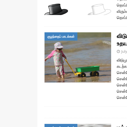
தொப்ப
விரும
தொப்ப
விடு
குழந்தைப் பாடல்கள்
உதய
Jul
விடும
கடற்
சென்
சென்ற
சென்
சென்ற
சென்