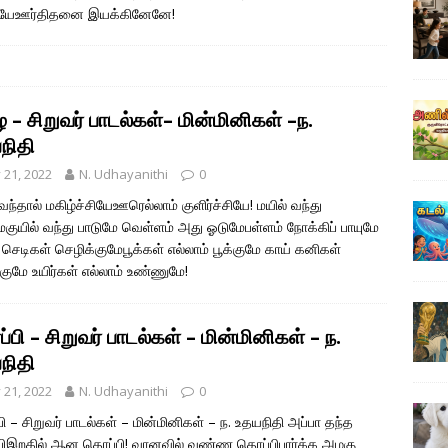
ியேஊர்திதனை இயக்கினேனே!
– சிறுவர் பாடல்கள்– மின்மினிகள் –ந.
நிதி
y 21, 2022
N. Udhayanithi
0
ந்தால் மகிழ்ச்சியேஊரெல்லாம் குளிர்ச்சியே! மயில் வந்து
குயில் வந்து பாடுமே வெள்ளம் அது ஓடுமேபள்ளம் நோக்கிப் பாயுமே
ச் செடிகள் செழிக்குமேபூக்கள் எல்லாம் பூக்குமே காய் கனிகள்
்குமே உயிர்கள் எல்லாம் உண்ணுமே!
பி – சிறுவர் பாடல்கள் – மின்மினிகள் – ந.
நிதி
y 21, 2022
N. Udhayanithi
0
ி – சிறுவர் பாடல்கள் – மின்மினிகள் – ந. உதயநிதி அப்பா தந்த
ிஇறகில் ஆன தொப்பி! வானவில் வண்ண தொப்பிபார்க்க அழகு