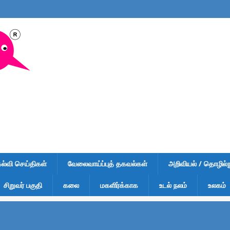
கல்வி செய்திகள்
வேலைவாய்ப்புத் தகவல்கள்
அறிவியல் / தொழில்நு
சிறுவர் பகுதி
கலை
மகளிர்க்காக
உடல் நலம்
உலகம்