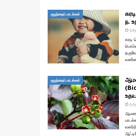
கரடி
குழந்தைப் பாடல்கள்
ந. 
Jul
கரடி 
பொம்ம
தருவோ
வண்ணக
ஆமண
குழந்தைப் பாடல்கள்
(Bio
உதய
Jul
ஆமணக்
பாடல்
வளர்த
ஆட்ட