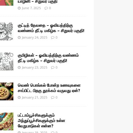
யாழினி – சிறுவர் பகுதி
June 7, 2025
0
குட்டித் தேவதை – ஓவியத்திற்கு
வண்ணம் தீட்டி மகிழ்க – சிறுவர் பகுதி!
January 24, 2025
0
குமிழிகள் – ஓவியத்திற்கு வண்ணம்
தீட்டி மகிழ்க – சிறுவர் பகுதி!
January 23, 2025
0
வெண் பொங்கல் போன்ற உணவுகளை
சாப்பிட்ட பிறகு தூக்கம் வருவது ஏன்?
January 21, 2025
0
பட்டாம்பூச்சிகளுக்கும்
அந்துப்பூச்சிகளுக்கும் உள்ள
வேறுபாடுகள் என்ன?
January 19, 2025
0