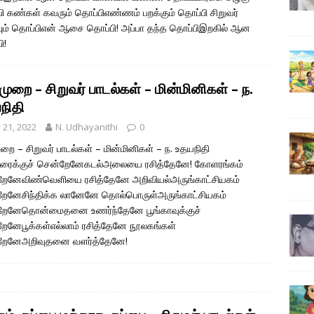
ி கண்கள் கவரும் தொப்பிஎண்ணம் பறக்கும் தொப்பி சிறுவர்
்பும் தொப்பிஎன் ஆசை தொப்பி! அப்பா தந்த தொப்பிஇறகில் ஆன
ி!
முறை – சிறுவர் பாடல்கள் – மின்மினிகள் – ந.
நிதி
y 21, 2022
N. Udhayanithi
0
ுறை – சிறுவர் பாடல்கள் – மின்மினிகள் – ந. உதயநிதி
கரைக்குச் சென்றேனேகடல்அலையை ரசித்தேனே! கோளரங்கம்
றேனேவிண்வெளியை ரசித்தேனே அறிவியல்அருங்காட்சியகம்
ேனேசிந்திக்க லானேனே தொல்பொருள்அருங்காட்சியகம்
றேனேதொன்மைதனை உணர்ந்தேனே பூங்காவுக்குச்
ேனேபூக்கள்எல்லாம் ரசித்தேனே நூலகங்கள்
றேனேஅறிவுதனை வளர்த்தேனே!