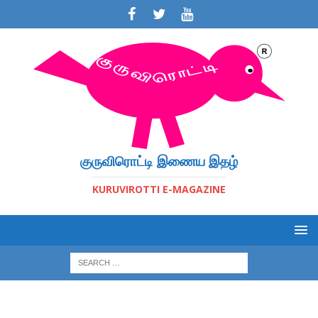
குருவிரொட்டி இணைய இதழ்
KURUVIROTTI E-MAGAZINE