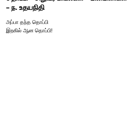
– ந. உதயநிதி
அப்பா தந்த தொப்பி
இறகில் ஆன தொப்பி!