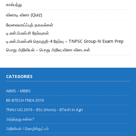
கால்பந்து
வினாடி வினா (Quiz)
வேலைவாய்ப்புத் தகவல்கள்
டி.என்.பி.எஸ்.சி தேர்வுகள்
டி.என்.பி.எஸ்.ஸி தொகுதி-4 தேர்வு – TNPSC Group-IV Exam Prep
பொது அறிவியல் – பொது அறிவு வினா விடைகள்
CATEGORIES
AIIMS – MBBS
BE-BTECH-TNEA 2019
TNAU UG 2019 – BSc (Hons) – BTech in Agri
அடுத்தது என்ன?
அறிவியல் / தொழில்நுட்பம்