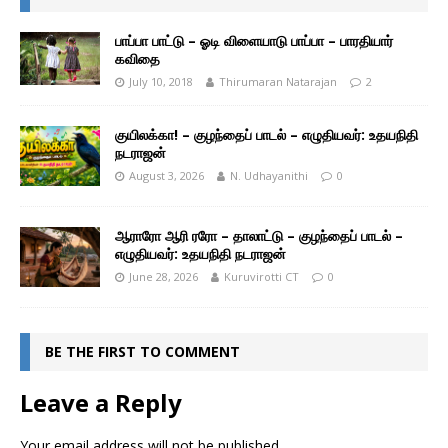
பாப்பா பாட்டு – ஓடி விளையாடு பாப்பா – பாரதியார்
கவிதை
July 10, 2018
Thirumaran Natarajan
2
குயிலக்கா! – குழந்தைப் பாடல் – எழுதியவர்: உதயநிதி
நடராஜன்
August 3, 2026
N. Udhayanithi
0
ஆராரோ ஆரி ரரோ – தாலாட்டு – குழந்தைப் பாடல் –
எழுதியவர்: உதயநிதி நடராஜன்
June 28, 2026
Kuruvirotti CT
0
BE THE FIRST TO COMMENT
Leave a Reply
Your email address will not be published.