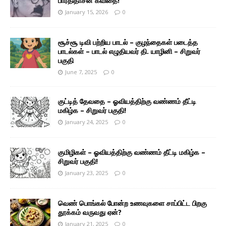
பாரதிதாசன் கவிதை!
January 15, 2026
0
சூச்சூ டிவி பற்றிய பாடல் – குழந்தைகள் படைத்த
பாடல்கள் – பாடல் எழுதியவர் தி. யாழினி – சிறுவர்
பகுதி
June 7, 2025
0
குட்டித் தேவதை – ஓவியத்திற்கு வண்ணம் தீட்டி
மகிழ்க – சிறுவர் பகுதி!
January 24, 2025
0
குமிழிகள் – ஓவியத்திற்கு வண்ணம் தீட்டி மகிழ்க –
சிறுவர் பகுதி!
January 23, 2025
0
வெண் பொங்கல் போன்ற உணவுகளை சாப்பிட்ட பிறகு
தூக்கம் வருவது ஏன்?
January 21, 2025
0