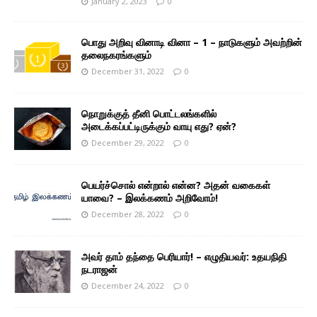
January 2, 2023
0
பொது அறிவு வினாடி வினா – 1 – நாடுகளும் அவற்றின்
தலைநகரங்களும்
December 31, 2022
0
நொறுக்குத் தீனி பொட்டலங்களில்
அடைக்கப்பட்டிருக்கும் வாயு எது? ஏன்?
December 29, 2022
0
பெயர்ச்சொல் என்றால் என்ன? அதன் வகைகள்
யாவை? – இலக்கணம் அறிவோம்!
December 28, 2022
0
அவர் தாம் தந்தை பெரியார்! – எழுதியவர்: உதயநிதி
நடராஜன்
December 24, 2022
0