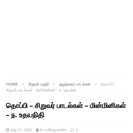
HOME
சிறுவர் பகுதி
குழந்தைப் பாடல்கள்
தொப்பி –
சிறுவர் பாடல்கள் – மின்மினிகள் – ந. உதயநிதி
தொப்பி – சிறுவர் பாடல்கள் – மின்மினிகள்
– ந. உதயநிதி
July 21, 2022
N. Udhayanithi
0