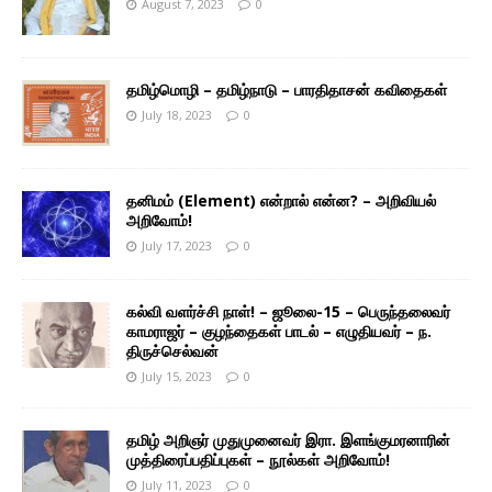
August 7, 2023
0
தமிழ்மொழி – தமிழ்நாடு – பாரதிதாசன் கவிதைகள்
July 18, 2023
0
தனிமம் (Element) என்றால் என்ன? – அறிவியல்
அறிவோம்!
July 17, 2023
0
கல்வி வளர்ச்சி நாள்! – ஜூலை-15 – பெருந்தலைவர்
காமராஜர் – குழந்தைகள் பாடல் – எழுதியவர் – ந.
திருச்செல்வன்
July 15, 2023
0
தமிழ் அறிஞர் முதுமுனைவர் இரா. இளங்குமரனாரின்
முத்திரைப்பதிப்புகள் – நூல்கள் அறிவோம்!
July 11, 2023
0