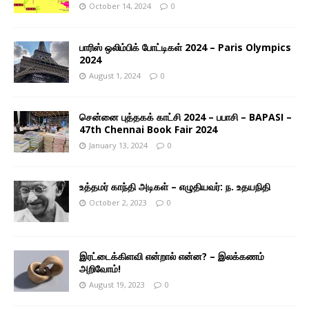
October 14, 2024
0
பாரிஸ் ஒலிம்பிக் போட்டிகள் 2024 – Paris Olympics
2024
August 1, 2024
0
சென்னை புத்தகக் காட்சி 2024 – பபாசி – BAPASI –
47th Chennai Book Fair 2024
January 13, 2024
0
உத்தமர் காந்தி அடிகள் – எழுதியவர்: ந. உதயநிதி
October 2, 2023
0
இரட்டைக்கிளவி என்றால் என்ன? – இலக்கணம்
அறிவோம்!
August 19, 2023
0