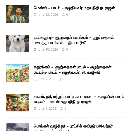
மெஸ்ஸி – பாடல் – எழுதியவர்: உதயநிதி நடராஜன்
June 12, 2026
0
நாய்க்குட்டி- குழந்தைப் பாடல்கள் – குழந்தைகள்
படைத்த பாடல்கள் – தி. யாழினி
June 10, 2026
0
சதுரங்கம் – குழந்தைகள் பாடல் – குழந்தைகள்
படைத்த பாடல் – எழுதியவர்: தி. யாழினி
June 7, 2026
0
காகம், நரி, மற்றும் பாட்டி சுட்ட வடை – கதையின் பாடல்
வடிவம் – பாடல்: உதயநிதி நடராஜன்
June 7, 2026
0
பொங்கல் வாழ்த்து! – புரட்சிக் கவிஞர் பாவேந்தர்