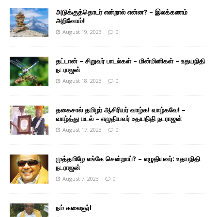
அடுக்குத்தொடர் என்றால் என்ன? – இலக்கணம்
அறிவோம்!
August 19, 2023
0
தட்டான் – சிறுவர் பாடல்கள் – மின்மினிகள் – உதயநிதி
நடராஜன்
August 18, 2023
0
தகைசால் தமிழர் ஆசிரியர் வாழ்க! வாழ்கவே! –
வாழ்த்து மடல் – எழுதியவர் உதயநிதி நடராஜன்
August 17, 2023
0
முத்தமிழே எங்கே சென்றாய்? – எழுதியவர்: உதயநிதி
நடராஜன்
August 7, 2023
0
நம் கலைஞர்!