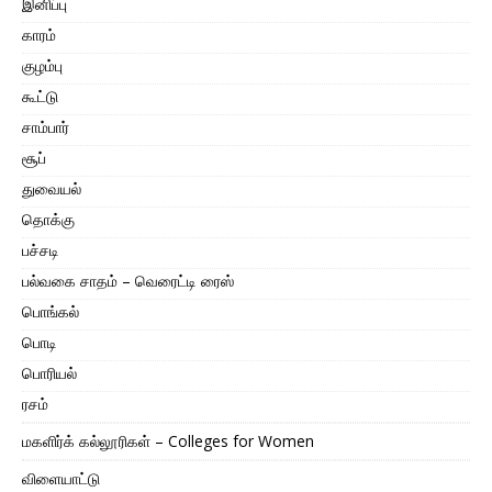
இனிப்பு
காரம்
குழம்பு
கூட்டு
சாம்பார்
சூப்
துவையல்
தொக்கு
பச்சடி
பல்வகை சாதம் – வெரைட்டி ரைஸ்
பொங்கல்
பொடி
பொரியல்
ரசம்
மகளிர்க் கல்லூரிகள் – Colleges for Women
விளையாட்டு