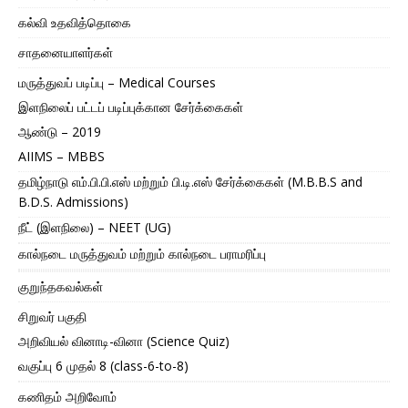
கல்வி உதவித்தொகை
சாதனையாளர்கள்
மருத்துவப் படிப்பு – Medical Courses
இளநிலைப் பட்டப் படிப்புக்கான சேர்க்கைகள்
ஆண்டு – 2019
AIIMS – MBBS
தமிழ்நாடு எம்.பி.பி.எஸ் மற்றும் பி.டி.எஸ் சேர்க்கைகள் (M.B.B.S and
B.D.S. Admissions)
நீட் (இளநிலை) – NEET (UG)
கால்நடை மருத்துவம் மற்றும் கால்நடை பராமரிப்பு
குறுந்தகவல்கள்
சிறுவர் பகுதி
அறிவியல் வினாடி-வினா (Science Quiz)
வகுப்பு 6 முதல் 8 (class-6-to-8)
கணிதம் அறிவோம்