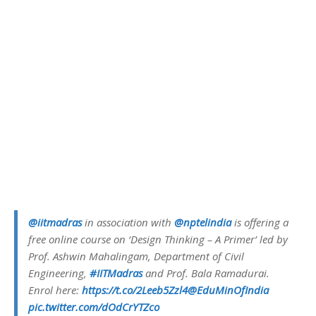
@iitmadras
in association with
@nptelindia
is offering a
free online course on ‘Design Thinking – A Primer’ led by
Prof. Ashwin Mahalingam, Department of Civil
Engineering,
#IITMadras
and Prof. Bala Ramadurai.
Enrol here:
https://t.co/2Leeb5Zzl4
@EduMinOfIndia
pic.twitter.com/dOdCrYTZco