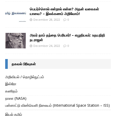
பெயர்ச்சொல் என்றால் என்ன? அதன் வகைகள்
யாவை? – இலக்கணம் அறிவோம்!
December 28, 2022
0
அவர் தாம் தந்தை பெரியார்! – எழுதியவர்: உதயநிதி
நடராஜன்
December 24, 2022
0
தகவல் பிரிவுகள்
அறிவியல் / தொழில்நுட்பம்
இஸ்ரோ
கணிதம்
நாஸா (NASA)
பன்னாட்டு விண்வெளி நிலையம் (International Space Station – ISS)
இயல் தமிழ்