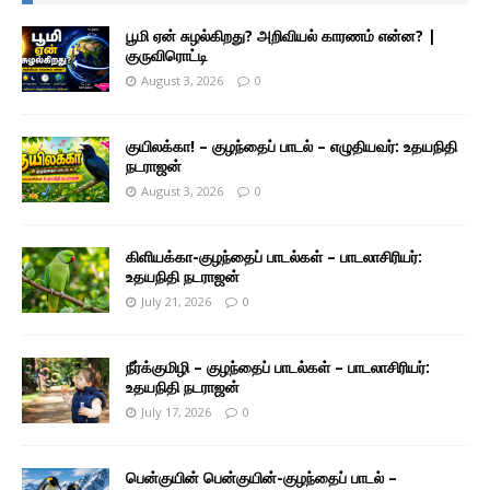
பூமி ஏன் சுழல்கிறது? அறிவியல் காரணம் என்ன? |
குருவிரொட்டி
August 3, 2026
0
குயிலக்கா! – குழந்தைப் பாடல் – எழுதியவர்: உதயநிதி
நடராஜன்
August 3, 2026
0
கிளியக்கா-குழந்தைப் பாடல்கள் – பாடலாசிரியர்:
உதயநிதி நடராஜன்
July 21, 2026
0
நீர்க்குமிழி – குழந்தைப் பாடல்கள் – பாடலாசிரியர்:
உதயநிதி நடராஜன்
July 17, 2026
0
பென்குயின் பென்குயின்-குழந்தைப் பாடல் –