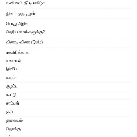
வண்ணம் தீட்டி மகிழ்க
தினம் ஒரு குறள்
பொது அறிவு
தெரியுமா உங்களுக்கு?
வினாடி-வினா (Quiz)
மகளிர்க்காக
சமையல்
இனிப்பு
காரம்
குழம்பு
கூட்டு
சாம்பார்
சூப்
துவையல்
தொக்கு