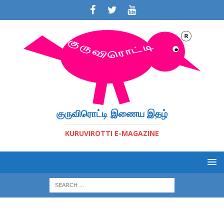
குருவிரொட்டி இணைய இதழ்
KURUVIROTTI E-MAGAZINE