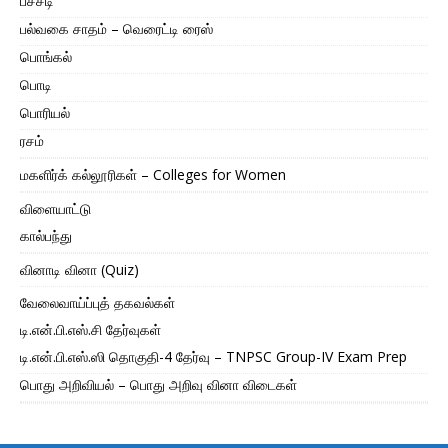
பச்சடி
பல்வகை சாதம் – வெரைட்டி ரைஸ்
பொங்கல்
பொடி
பொரியல்
ரசம்
மகளிர்க் கல்லூரிகள் – Colleges for Women
விளையாட்டு
கால்பந்து
வினாடி வினா (Quiz)
வேலைவாய்ப்புத் தகவல்கள்
டி.என்.பி.எஸ்.சி தேர்வுகள்
டி.என்.பி.எஸ்.ஸி தொகுதி-4 தேர்வு – TNPSC Group-IV Exam Prep
பொது அறிவியல் – பொது அறிவு வினா விடைகள்