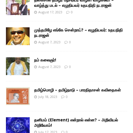
வாழ்த்து மடல் – எழுதியவர் உதயநிதி நடராஜன்
August 17, 2023
0
முத்தமிழே எங்கே சென்றாய்? – எழுதியவர்: உதயநிதி
நடராஜன்
August 7, 2023
0
நம் கலைஞர்!
August 7, 2023
0
தமிழ்மொழி – தமிழ்நாடு – பாரதிதாசன் கவிதைகள்
July 18, 2023
0
தனிமம் (Element) என்றால் என்ன? – அறிவியல்
அறிவோம்!
July 17, 2023
0