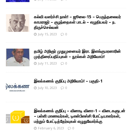
கல்வி வளர்ச்சி நாள்! – ஜூலை-15 – பெருந்தலைவர்
காமராஜர் – குழந்தைகள் பாடல் – எழுதியவர் – ந.
திருச்செல்வன்
July 15, 2023
0
தமிழ் அறிஞர் முதுமுனைவர் இரா. இளங்குமரனாரின்
முத்திரைப்பதிப்புகள் – நூல்கள் அறிவோம்!
July 11, 2023
0
இலக்கணக் குறிப்பு அறிவோம்! – பகுதி-1
July 10, 2023
0
இலக்கணக் குறிப்பு – வினாடி வினா-1 – விடைகளுடன்
– பள்ளி மாணவர்கள், டிஎன்பிஎஸ்சி போட்டியாளர்கள்,
மற்றும் போட்டித்தேர்வுகள் எழுதுவோர்க்கு
February 6, 2023
0