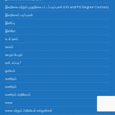
இளநிலை மற்றும் முதுநிலை பட்டப்படிப்புகள் (UG and PG Degree Courses)
இளநிலைப் படிப்புகள்
இனிப்பு
இஸ்ரோ
உடல் நலம்
உலகம்
ஊரும் பேரும்
ஏன், எப்படி?
ஓவியம்
கணிதம்
கணிதம்
கணிதம் அறிவோம்
கலை
கலை மற்றும் அறிவியல் கல்லூரிகள்