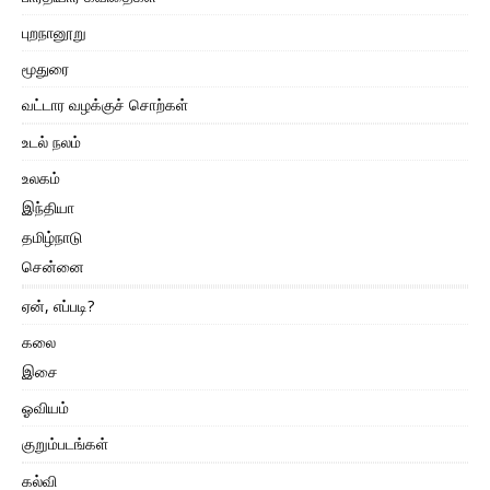
புறநானூறு
மூதுரை
வட்டார வழக்குச் சொற்கள்
உடல் நலம்
உலகம்
இந்தியா
தமிழ்நாடு
சென்னை
ஏன், எப்படி?
கலை
இசை
ஓவியம்
குறும்படங்கள்
கல்வி