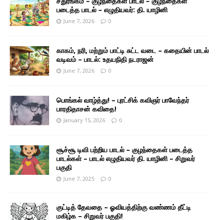
சதுரங்கம் – குழந்தைகள் பாடல் – குழந்தைகள்
படைத்த பாடல் – எழுதியவர்: தி. யாழினி
June 7, 2026
0
காகம், நரி, மற்றும் பாட்டி சுட்ட வடை – கதையின் பாடல்
வடிவம் – பாடல்: உதயநிதி நடராஜன்
June 7, 2026
0
பொங்கல் வாழ்த்து! – புரட்சிக் கவிஞர் பாவேந்தர்
பாரதிதாசன் கவிதை!
January 15, 2026
0
சூச்சூ டிவி பற்றிய பாடல் – குழந்தைகள் படைத்த
பாடல்கள் – பாடல் எழுதியவர் தி. யாழினி – சிறுவர்
பகுதி
June 7, 2025
0
குட்டித் தேவதை – ஓவியத்திற்கு வண்ணம் தீட்டி
மகிழ்க – சிறுவர் பகுதி!