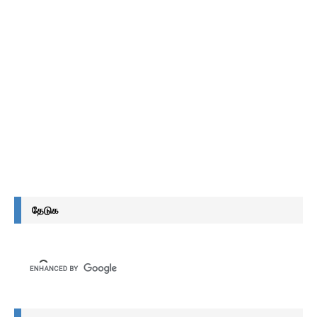
தேடுக