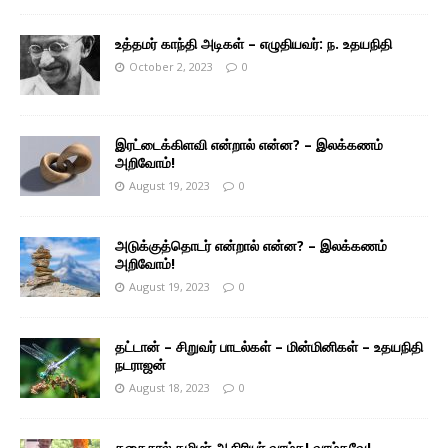
உத்தமர் காந்தி அடிகள் – எழுதியவர்: ந. உதயநிதி
October 2, 2023
0
இரட்டைக்கிளவி என்றால் என்ன? – இலக்கணம்
அறிவோம்!
August 19, 2023
0
அடுக்குத்தொடர் என்றால் என்ன? – இலக்கணம்
அறிவோம்!
August 19, 2023
0
தட்டான் – சிறுவர் பாடல்கள் – மின்மினிகள் – உதயநிதி
நடராஜன்
August 18, 2023
0
தகைசால் தமிழர் ஆசிரியர் வாழ்க! வாழ்கவே! –