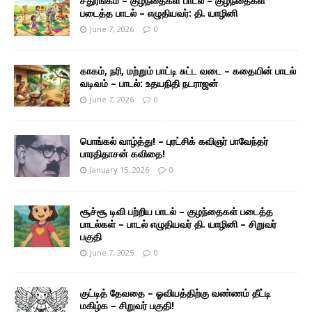
சதுரங்கம் – குழந்தைகள் பாடல் – குழந்தைகள்
படைத்த பாடல் – எழுதியவர்: தி. யாழினி
June 7, 2026
0
காகம், நரி, மற்றும் பாட்டி சுட்ட வடை – கதையின் பாடல்
வடிவம் – பாடல்: உதயநிதி நடராஜன்
June 7, 2026
0
பொங்கல் வாழ்த்து! – புரட்சிக் கவிஞர் பாவேந்தர்
பாரதிதாசன் கவிதை!
January 15, 2026
0
சூச்சூ டிவி பற்றிய பாடல் – குழந்தைகள் படைத்த
பாடல்கள் – பாடல் எழுதியவர் தி. யாழினி – சிறுவர்
பகுதி
June 7, 2025
0
குட்டித் தேவதை – ஓவியத்திற்கு வண்ணம் தீட்டி
மகிழ்க – சிறுவர் பகுதி!