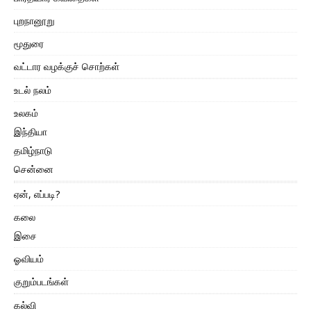
புறநானூறு
மூதுரை
வட்டார வழக்குச் சொற்கள்
உடல் நலம்
உலகம்
இந்தியா
தமிழ்நாடு
சென்னை
ஏன், எப்படி?
கலை
இசை
ஓவியம்
குறும்படங்கள்
கல்வி