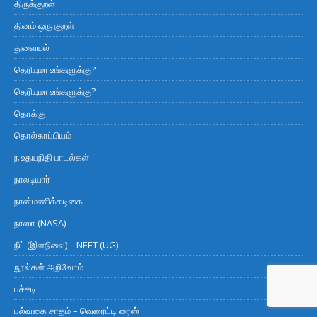
திருக்குறள்
தினம் ஒரு குறள்
துவையல்
தெரியுமா உங்களுக்கு?
தெரியுமா உங்களுக்கு?
தொக்கு
தொல்காப்பியம்
ந உதயநிதி பாடல்கள்
நாலடியார்
நான்மணிக்கடிகை
நாஸா (NASA)
நீட் (இளநிலை) – NEET (UG)
நூல்கள் அறிவோம்
பச்சடி
பல்வகை சாதம் – வெரைட்டி ரைஸ்