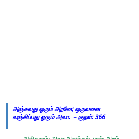
அஞ்சுவது ஓரும் அறனே; ஒருவனை
வஞ்சிப்பது ஓரும் அவா. – குறள்: 366
– அதிகாரம்: அவா அறுத்தல், பால்: அறம்