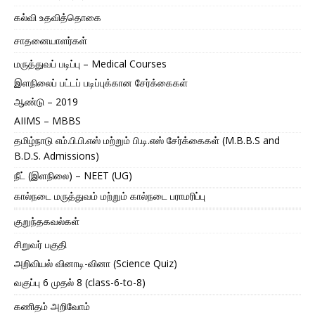
கல்வி உதவித்தொகை
சாதனையாளர்கள்
மருத்துவப் படிப்பு – Medical Courses
இளநிலைப் பட்டப் படிப்புக்கான சேர்க்கைகள்
ஆண்டு – 2019
AIIMS – MBBS
தமிழ்நாடு எம்.பி.பி.எஸ் மற்றும் பி.டி.எஸ் சேர்க்கைகள் (M.B.B.S and
B.D.S. Admissions)
நீட் (இளநிலை) – NEET (UG)
கால்நடை மருத்துவம் மற்றும் கால்நடை பராமரிப்பு
குறுந்தகவல்கள்
சிறுவர் பகுதி
அறிவியல் வினாடி-வினா (Science Quiz)
வகுப்பு 6 முதல் 8 (class-6-to-8)
கணிதம் அறிவோம்