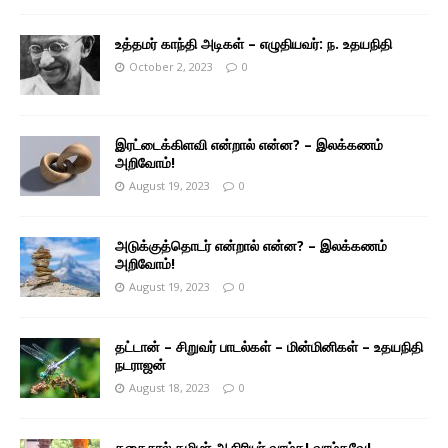
உத்தமர் காந்தி அடிகள் – எழுதியவர்: ந. உதயநிதி
October 2, 2023
0
இரட்டைக்கிளவி என்றால் என்ன? – இலக்கணம்
அறிவோம்!
August 19, 2023
0
அடுக்குத்தொடர் என்றால் என்ன? – இலக்கணம்
அறிவோம்!
August 19, 2023
0
தட்டான் – சிறுவர் பாடல்கள் – மின்மினிகள் – உதயநிதி
நடராஜன்
August 18, 2023
0
தகைசால் தமிழர் ஆசிரியர் வாழ்க! வாழ்கவே! –