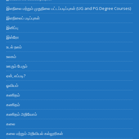
இளநிலை மற்றும் முதுநிலை பட்டப்படிப்புகள் (UG and PG Degree Courses)
இளநிலைப் படிப்புகள்
இனிப்பு
இஸ்ரோ
உடல் நலம்
உலகம்
ஊரும் பேரும்
ஏன், எப்படி?
ஓவியம்
கணிதம்
கணிதம்
கணிதம் அறிவோம்
கலை
கலை மற்றும் அறிவியல் கல்லூரிகள்