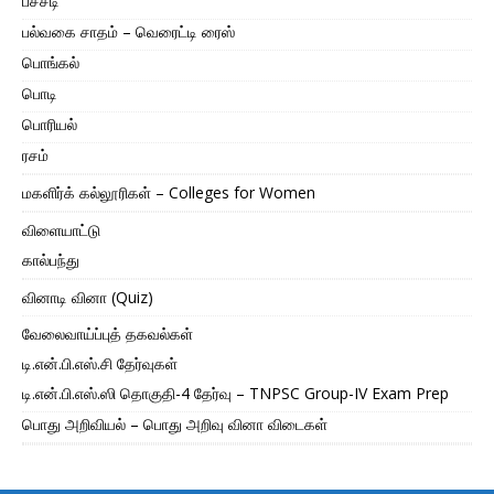
பச்சடி
பல்வகை சாதம் – வெரைட்டி ரைஸ்
பொங்கல்
பொடி
பொரியல்
ரசம்
மகளிர்க் கல்லூரிகள் – Colleges for Women
விளையாட்டு
கால்பந்து
வினாடி வினா (Quiz)
வேலைவாய்ப்புத் தகவல்கள்
டி.என்.பி.எஸ்.சி தேர்வுகள்
டி.என்.பி.எஸ்.ஸி தொகுதி-4 தேர்வு – TNPSC Group-IV Exam Prep
பொது அறிவியல் – பொது அறிவு வினா விடைகள்