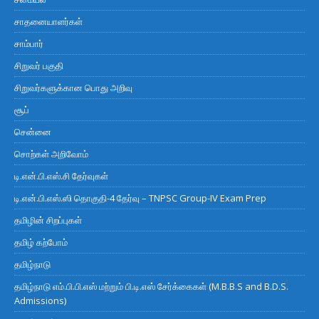
சாதனையாளர்கள்
சாம்பார்
சிறுவர் பகுதி
சிறுவர்களுக்கான பொது அறிவு
சூப்
சென்னை
சொற்கள் அறிவோம்
டி.என்.பி.எஸ்.சி தேர்வுகள்
டி.என்.பி.எஸ்.ஸி தொகுதி-4 தேர்வு – TNPSC Group-IV Exam Prep
தமிழின் சிறப்புகள்
தமிழ் கற்போம்
தமிழ்நாடு
தமிழ்நாடு எம்.பி.பி.எஸ் மற்றும் பி.டி.எஸ் சேர்க்கைகள் (M.B.B.S and B.D.S.
Admissions)