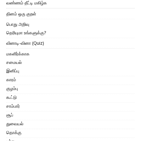
வண்ணம் தீட்டி மகிழ்க
தினம் ஒரு குறள்
பொது அறிவு
தெரியுமா உங்களுக்கு?
வினாடி-வினா (Quiz)
மகளிர்க்காக
சமையல்
இனிப்பு
காரம்
குழம்பு
கூட்டு
சாம்பார்
சூப்
துவையல்
தொக்கு