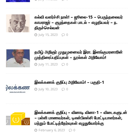
கல்வி வளர்ச்சி நாள்! – ஜூலை-15 – பெருந்தலைவர்
காமராஜர் – குழந்தைகள் பாடல் – எழுதியவர் – ந.
திருச்செல்வன்
July 15, 2023
0
தமிழ் அறிஞர் முதுமுனைவர் இரா. இளங்குமரனாரின்
முத்திரைப்பதிப்புகள் – நூல்கள் அறிவோம்!
July 11, 2023
0
இலக்கணக் குறிப்பு அறிவோம்! – பகுதி-1
July 10, 2023
0
இலக்கணக் குறிப்பு – வினாடி வினா-1 – விடைகளுடன்
– பள்ளி மாணவர்கள், டிஎன்பிஎஸ்சி போட்டியாளர்கள்,
மற்றும் போட்டித்தேர்வுகள் எழுதுவோர்க்கு
February 6, 2023
0