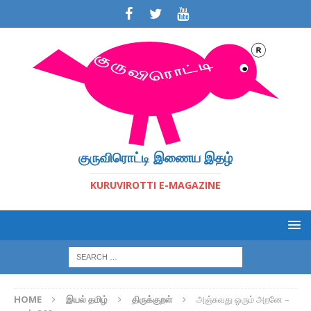
குருவிரொட்டி இணைய இதழ்
KURUVIROTTI E-MAGAZINE
HOME
இயல் தமிழ்
திருக்குறள்
அஞ்சுவது ஓரும் அறனே –