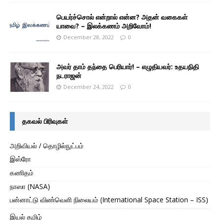
பெயர்ச்சொல் என்றால் என்ன? அதன் வகைகள்
யாவை? – இலக்கணம் அறிவோம்!
December 28, 2022
0
அவர் தாம் தந்தை பெரியார்! – எழுதியவர்: உதயநிதி
நடராஜன்
December 24, 2022
0
தகவல் பிரிவுகள்
அறிவியல் / தொழில்நுட்பம்
இஸ்ரோ
கணிதம்
நாஸா (NASA)
பன்னாட்டு விண்வெளி நிலையம் (International Space Station – ISS)
இயல் தமிழ்