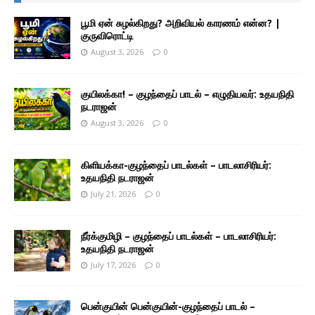
பூமி ஏன் சுழல்கிறது? அறிவியல் காரணம் என்ன? |
குருவிரொட்டி
August 3, 2026
0
குயிலக்கா! – குழந்தைப் பாடல் – எழுதியவர்: உதயநிதி
நடராஜன்
August 3, 2026
0
கிளியக்கா-குழந்தைப் பாடல்கள் – பாடலாசிரியர்:
உதயநிதி நடராஜன்
July 21, 2026
0
நீர்க்குமிழி – குழந்தைப் பாடல்கள் – பாடலாசிரியர்:
உதயநிதி நடராஜன்
July 17, 2026
0
பென்குயின் பென்குயின்-குழந்தைப் பாடல் –