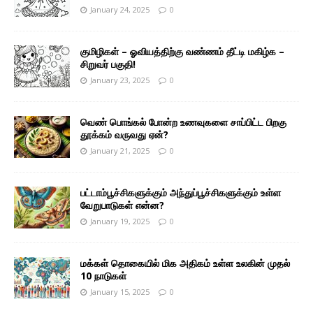
January 24, 2025
0
குமிழிகள் – ஓவியத்திற்கு வண்ணம் தீட்டி மகிழ்க –
சிறுவர் பகுதி!
January 23, 2025
0
வெண் பொங்கல் போன்ற உணவுகளை சாப்பிட்ட பிறகு
தூக்கம் வருவது ஏன்?
January 21, 2025
0
பட்டாம்பூச்சிகளுக்கும் அந்துப்பூச்சிகளுக்கும் உள்ள
வேறுபாடுகள் என்ன?
January 19, 2025
0
மக்கள் தொகையில் மிக அதிகம் உள்ள உலகின் முதல்
10 நாடுகள்
January 15, 2025
0