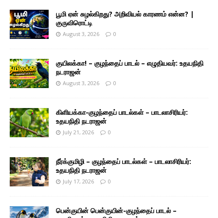
பூமி ஏன் சுழல்கிறது? அறிவியல் காரணம் என்ன? |
குருவிரொட்டி
August 3, 2026
0
குயிலக்கா! – குழந்தைப் பாடல் – எழுதியவர்: உதயநிதி
நடராஜன்
August 3, 2026
0
கிளியக்கா-குழந்தைப் பாடல்கள் – பாடலாசிரியர்:
உதயநிதி நடராஜன்
July 21, 2026
0
நீர்க்குமிழி – குழந்தைப் பாடல்கள் – பாடலாசிரியர்:
உதயநிதி நடராஜன்
July 17, 2026
0
பென்குயின் பென்குயின்-குழந்தைப் பாடல் –