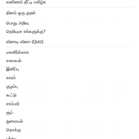
வண்ணம் தீட்டி மகிழ்க
தினம் ஒரு குறள்
பொது அறிவு
தெரியுமா உங்களுக்கு?
வினாடி-வினா (Quiz)
மகளிர்க்காக
சமையல்
இனிப்பு
காரம்
குழம்பு
கூட்டு
சாம்பார்
சூப்
துவையல்
தொக்கு
பச்சடி