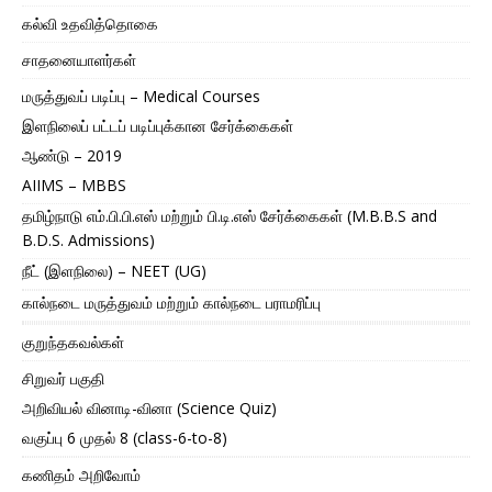
கல்வி உதவித்தொகை
சாதனையாளர்கள்
மருத்துவப் படிப்பு – Medical Courses
இளநிலைப் பட்டப் படிப்புக்கான சேர்க்கைகள்
ஆண்டு – 2019
AIIMS – MBBS
தமிழ்நாடு எம்.பி.பி.எஸ் மற்றும் பி.டி.எஸ் சேர்க்கைகள் (M.B.B.S and
B.D.S. Admissions)
நீட் (இளநிலை) – NEET (UG)
கால்நடை மருத்துவம் மற்றும் கால்நடை பராமரிப்பு
குறுந்தகவல்கள்
சிறுவர் பகுதி
அறிவியல் வினாடி-வினா (Science Quiz)
வகுப்பு 6 முதல் 8 (class-6-to-8)
கணிதம் அறிவோம்