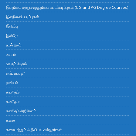
இளநிலை மற்றும் முதுநிலை பட்டப்படிப்புகள் (UG and PG Degree Courses)
இளநிலைப் படிப்புகள்
இனிப்பு
இஸ்ரோ
உடல் நலம்
உலகம்
ஊரும் பேரும்
ஏன், எப்படி?
ஓவியம்
கணிதம்
கணிதம்
கணிதம் அறிவோம்
கலை
கலை மற்றும் அறிவியல் கல்லூரிகள்