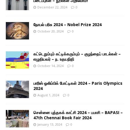
படைப்புகள் – நூல்கள் அறிவோம்!
December 22, 2024
0
நோபல் பரிசு 2024 – Nobel Prize 2024
October 20, 2024
0
கட்டெறும்பும் கட்டிக்கரும்பும் – குழந்தைப் பாடல்கள் –
எழுதியவர் – ந. உதயநிதி
October 14, 2024
0
பாரிஸ் ஒலிம்பிக் போட்டிகள் 2024 – Paris Olympics
2024
August 1, 2024
0
சென்னை புத்தகக் காட்சி 2024 – பபாசி – BAPASI –
47th Chennai Book Fair 2024
January 13, 2024
0