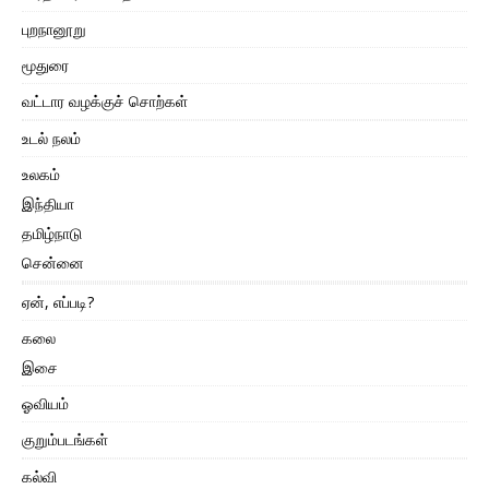
புறநானூறு
மூதுரை
வட்டார வழக்குச் சொற்கள்
உடல் நலம்
உலகம்
இந்தியா
தமிழ்நாடு
சென்னை
ஏன், எப்படி?
கலை
இசை
ஓவியம்
குறும்படங்கள்
கல்வி