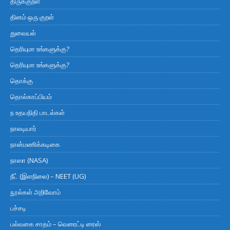
திருக்குறள்
தினம் ஒரு குறள்
துவையல்
தெரியுமா உங்களுக்கு?
தெரியுமா உங்களுக்கு?
தொக்கு
தொல்காப்பியம்
ந உதயநிதி பாடல்கள்
நாலடியார்
நான்மணிக்கடிகை
நாஸா (NASA)
நீட் (இளநிலை) – NEET (UG)
நூல்கள் அறிவோம்
பச்சடி
பல்வகை சாதம் – வெரைட்டி ரைஸ்