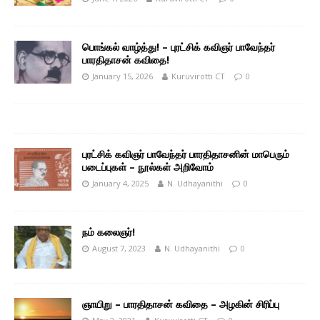
பொங்கல் வாழ்த்து! – புரட்சிக் கவிஞர் பாவேந்தர்
பாரதிதாசன் கவிதை!
January 15, 2026
Kuruvirotti CT
0
புரட்சிக் கவிஞர் பாவேந்தர் பாரதிதாசனின் மாபெரும்
படைப்புகள் – நூல்கள் அறிவோம்
January 4, 2025
N. Udhayanithi
0
நம் கலைஞர்!
August 7, 2023
N. Udhayanithi
0
ஞாயிறு – பாரதிதாசன் கவிதை – அழகின் சிரிப்பு