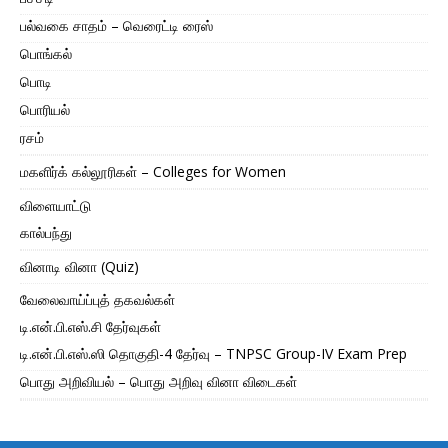
பல்வகை சாதம் – வெரைட்டி ரைஸ்
பொங்கல்
பொடி
பொரியல்
ரசம்
மகளிர்க் கல்லூரிகள் – Colleges for Women
விளையாட்டு
கால்பந்து
வினாடி வினா (Quiz)
வேலைவாய்ப்புத் தகவல்கள்
டி.என்.பி.எஸ்.சி தேர்வுகள்
டி.என்.பி.எஸ்.ஸி தொகுதி-4 தேர்வு – TNPSC Group-IV Exam Prep
பொது அறிவியல் – பொது அறிவு வினா விடைகள்