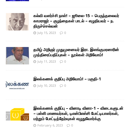
கல்வி வளர்ச்சி நாள்! – ஜூலை-15 – பெருந்தலைவர்
காமராஜர் – குழந்தைகள் பாடல் – எழுதியவர் – ந.
திருச்செல்வன்
July 15, 2023
0
தமிழ் அறிஞர் முதுமுனைவர் இரா. இளங்குமரனாரின்
முத்திரைப்பதிப்புகள் – நூல்கள் அறிவோம்!
July 11, 2023
0
இலக்கணக் குறிப்பு அறிவோம்! – பகுதி-1
July 10, 2023
0
இலக்கணக் குறிப்பு – வினாடி வினா-1 – விடைகளுடன்
– பள்ளி மாணவர்கள், டிஎன்பிஎஸ்சி போட்டியாளர்கள்,
மற்றும் போட்டித்தேர்வுகள் எழுதுவோர்க்கு
February 6, 2023
0