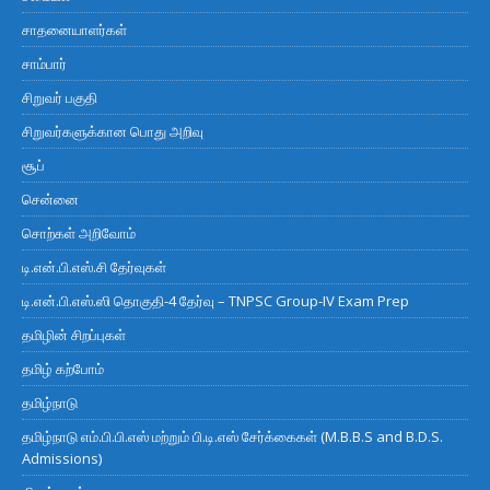
சாதனையாளர்கள்
சாம்பார்
சிறுவர் பகுதி
சிறுவர்களுக்கான பொது அறிவு
சூப்
சென்னை
சொற்கள் அறிவோம்
டி.என்.பி.எஸ்.சி தேர்வுகள்
டி.என்.பி.எஸ்.ஸி தொகுதி-4 தேர்வு – TNPSC Group-IV Exam Prep
தமிழின் சிறப்புகள்
தமிழ் கற்போம்
தமிழ்நாடு
தமிழ்நாடு எம்.பி.பி.எஸ் மற்றும் பி.டி.எஸ் சேர்க்கைகள் (M.B.B.S and B.D.S.
Admissions)