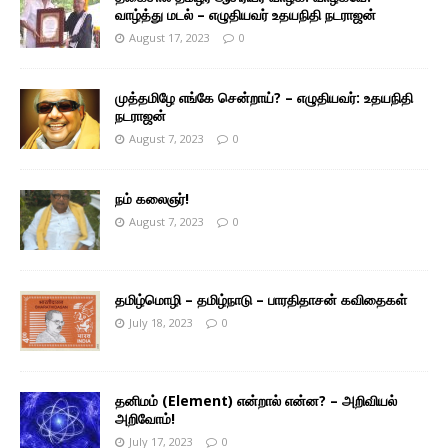
வாழ்த்து மடல் – எழுதியவர் உதயநிதி நடராஜன்
August 17, 2023
0
முத்தமிழே எங்கே சென்றாய்? – எழுதியவர்: உதயநிதி
நடராஜன்
August 7, 2023
0
நம் கலைஞர்!
August 7, 2023
0
தமிழ்மொழி – தமிழ்நாடு – பாரதிதாசன் கவிதைகள்
July 18, 2023
0
தனிமம் (Element) என்றால் என்ன? – அறிவியல்
அறிவோம்!
July 17, 2023
0