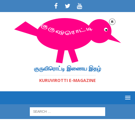
குருவிரொட்டி இணைய இதழ்
KURUVIROTTI E-MAGAZINE