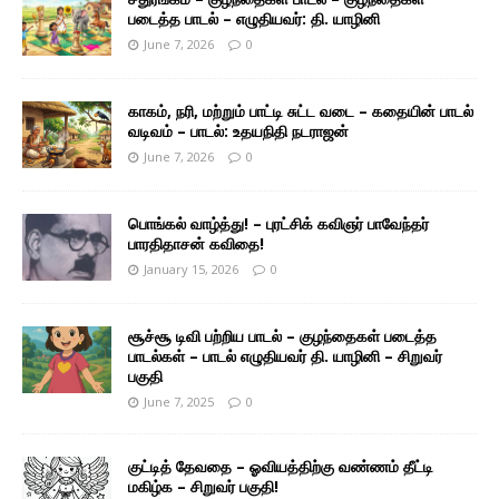
படைத்த பாடல் – எழுதியவர்: தி. யாழினி
June 7, 2026
0
காகம், நரி, மற்றும் பாட்டி சுட்ட வடை – கதையின் பாடல்
வடிவம் – பாடல்: உதயநிதி நடராஜன்
June 7, 2026
0
பொங்கல் வாழ்த்து! – புரட்சிக் கவிஞர் பாவேந்தர்
பாரதிதாசன் கவிதை!
January 15, 2026
0
சூச்சூ டிவி பற்றிய பாடல் – குழந்தைகள் படைத்த
பாடல்கள் – பாடல் எழுதியவர் தி. யாழினி – சிறுவர்
பகுதி
June 7, 2025
0
குட்டித் தேவதை – ஓவியத்திற்கு வண்ணம் தீட்டி
மகிழ்க – சிறுவர் பகுதி!