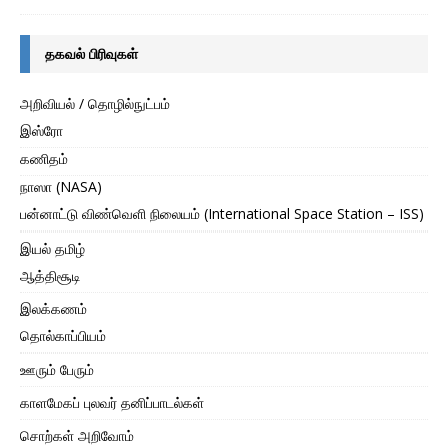
தகவல் பிரிவுகள்
அறிவியல் / தொழில்நுட்பம்
இஸ்ரோ
கணிதம்
நாஸா (NASA)
பன்னாட்டு விண்வெளி நிலையம் (International Space Station – ISS)
இயல் தமிழ்
ஆத்திசூடி
இலக்கணம்
தொல்காப்பியம்
ஊரும் பேரும்
காளமேகப் புலவர் தனிப்பாடல்கள்
சொற்கள் அறிவோம்