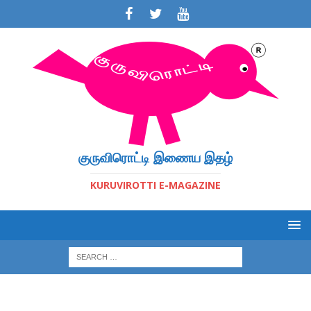
குருவிரொட்டி இணைய இதழ்
KURUVIROTTI E-MAGAZINE