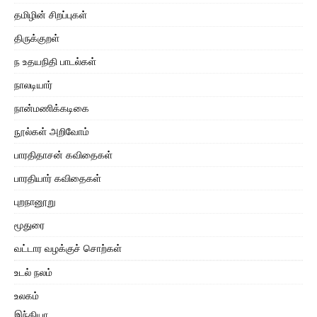
தமிழின் சிறப்புகள்
திருக்குறள்
ந உதயநிதி பாடல்கள்
நாலடியார்
நான்மணிக்கடிகை
நூல்கள் அறிவோம்
பாரதிதாசன் கவிதைகள்
பாரதியார் கவிதைகள்
புறநானூறு
மூதுரை
வட்டார வழக்குச் சொற்கள்
உடல் நலம்
உலகம்
இந்தியா