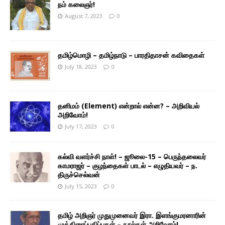
நம் கலைஞர்!
August 7, 2023
0
தமிழ்மொழி – தமிழ்நாடு – பாரதிதாசன் கவிதைகள்
July 18, 2023
0
தனிமம் (Element) என்றால் என்ன? – அறிவியல்
அறிவோம்!
July 17, 2023
0
கல்வி வளர்ச்சி நாள்! – ஜூலை-15 – பெருந்தலைவர்
காமராஜர் – குழந்தைகள் பாடல் – எழுதியவர் – ந.
திருச்செல்வன்
July 15, 2023
0
தமிழ் அறிஞர் முதுமுனைவர் இரா. இளங்குமரனாரின்
முத்திரைப்பதிப்புகள் – நூல்கள் அறிவோம்!