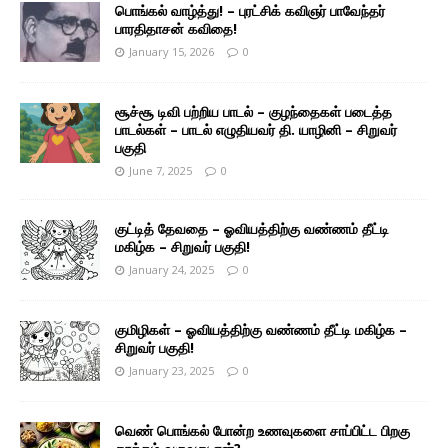
பொங்கல் வாழ்த்து! – புரட்சிக் கவிஞர் பாவேந்தர்
பாரதிதாசன் கவிதை!
January 15, 2026
0
சூச்சூ டிவி பற்றிய பாடல் – குழந்தைகள் படைத்த
பாடல்கள் – பாடல் எழுதியவர் தி. யாழினி – சிறுவர்
பகுதி
June 7, 2025
0
குட்டித் தேவதை – ஓவியத்திற்கு வண்ணம் தீட்டி
மகிழ்க – சிறுவர் பகுதி!
January 24, 2025
0
குமிழிகள் – ஓவியத்திற்கு வண்ணம் தீட்டி மகிழ்க –
சிறுவர் பகுதி!
January 23, 2025
0
வெண் பொங்கல் போன்ற உணவுகளை சாப்பிட்ட பிறகு