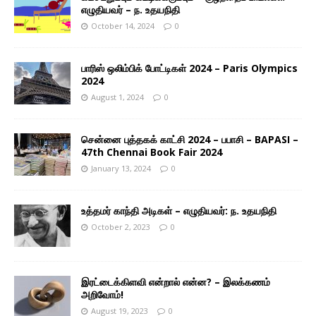
எழுதியவர் – ந. உதயநிதி
October 14, 2024
0
பாரிஸ் ஒலிம்பிக் போட்டிகள் 2024 – Paris Olympics
2024
August 1, 2024
0
சென்னை புத்தகக் காட்சி 2024 – பபாசி – BAPASI –
47th Chennai Book Fair 2024
January 13, 2024
0
உத்தமர் காந்தி அடிகள் – எழுதியவர்: ந. உதயநிதி
October 2, 2023
0
இரட்டைக்கிளவி என்றால் என்ன? – இலக்கணம்
அறிவோம்!
August 19, 2023
0