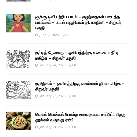
சூச்சூ டிவி பற்றிய பாடல் – குழந்தைகள் படைத்த
பாடல்கள் – பாடல் எழுதியவர் தி. யாழினி – சிறுவர்
பகுதி
June 7, 2025
0
குட்டித் தேவதை – ஓவியத்திற்கு வண்ணம் தீட்டி
மகிழ்க – சிறுவர் பகுதி!
January 24, 2025
0
குமிழிகள் – ஓவியத்திற்கு வண்ணம் தீட்டி மகிழ்க –
சிறுவர் பகுதி!
January 23, 2025
0
வெண் பொங்கல் போன்ற உணவுகளை சாப்பிட்ட பிறகு
தூக்கம் வருவது ஏன்?
January 21, 2025
0