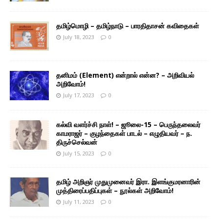
தமிழ்மொழி – தமிழ்நாடு – பாரதிதாசன் கவிதைகள்
July 18, 2023
0
தனிமம் (Element) என்றால் என்ன? – அறிவியல்
அறிவோம்!
July 17, 2023
0
கல்வி வளர்ச்சி நாள்! – ஜூலை-15 – பெருந்தலைவர்
காமராஜர் – குழந்தைகள் பாடல் – எழுதியவர் – ந.
திருச்செல்வன்
July 15, 2023
0
தமிழ் அறிஞர் முதுமுனைவர் இரா. இளங்குமரனாரின்
முத்திரைப்பதிப்புகள் – நூல்கள் அறிவோம்!
July 11, 2023
0