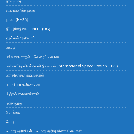
நாலடியார்
நான்மணிக்கடிகை
நாஸா (NASA)
நீட் (இளநிலை) – NEET (UG)
நூல்கள் அறிவோம்
பச்சடி
பல்வகை சாதம் – வெரைட்டி ரைஸ்
பன்னாட்டு விண்வெளி நிலையம் (International Space Station – ISS)
பாரதிதாசன் கவிதைகள்
பாரதியார் கவிதைகள்
பிஞ்சுக் கைவண்ணம்
புறநானூறு
பொங்கல்
பொடி
பொது அறிவியல் – பொது அறிவு வினா விடைகள்