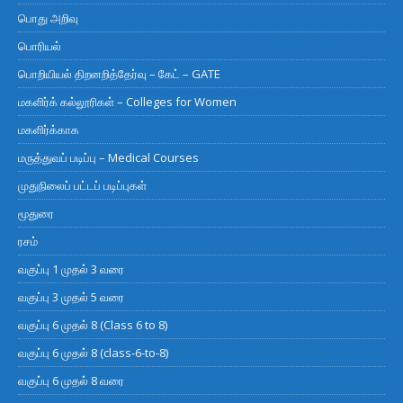
பொது அறிவு
பொரியல்
பொறியியல் திறனறித்தேர்வு – கேட் – GATE
மகளிர்க் கல்லூரிகள் – Colleges for Women
மகளிர்க்காக
மருத்துவப் படிப்பு – Medical Courses
முதுநிலைப் பட்டப் படிப்புகள்
மூதுரை
ரசம்
வகுப்பு 1 முதல் 3 வரை
வகுப்பு 3 முதல் 5 வரை
வகுப்பு 6 முதல் 8 (Class 6 to 8)
வகுப்பு 6 முதல் 8 (class-6-to-8)
வகுப்பு 6 முதல் 8 வரை