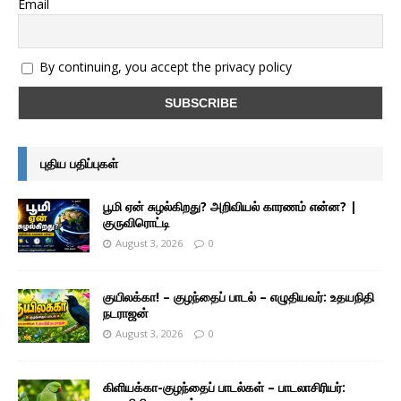
Email
By continuing, you accept the privacy policy
புதிய பதிப்புகள்
பூமி ஏன் சுழல்கிறது? அறிவியல் காரணம் என்ன? |
குருவிரொட்டி
August 3, 2026
0
குயிலக்கா! – குழந்தைப் பாடல் – எழுதியவர்: உதயநிதி
நடராஜன்
August 3, 2026
0
கிளியக்கா-குழந்தைப் பாடல்கள் – பாடலாசிரியர்: