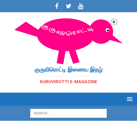
குருவிரொட்டி இணைய இதழ்
KURUVIROTTI E-MAGAZINE