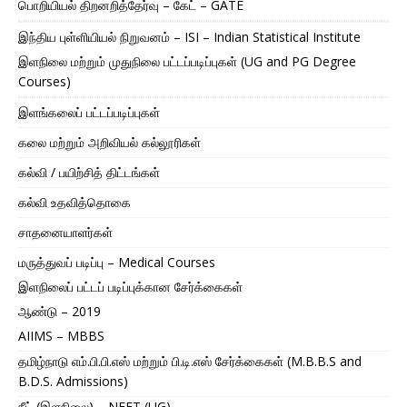
பொறியியல் திறனறித்தேர்வு – கேட் – GATE
இந்திய புள்ளியியல் நிறுவனம் – ISI – Indian Statistical Institute
இளநிலை மற்றும் முதுநிலை பட்டப்படிப்புகள் (UG and PG Degree
Courses)
இளங்கலைப் பட்டப்படிப்புகள்
கலை மற்றும் அறிவியல் கல்லூரிகள்
கல்வி / பயிற்சித் திட்டங்கள்
கல்வி உதவித்தொகை
சாதனையாளர்கள்
மருத்துவப் படிப்பு – Medical Courses
இளநிலைப் பட்டப் படிப்புக்கான சேர்க்கைகள்
ஆண்டு – 2019
AIIMS – MBBS
தமிழ்நாடு எம்.பி.பி.எஸ் மற்றும் பி.டி.எஸ் சேர்க்கைகள் (M.B.B.S and
B.D.S. Admissions)
நீட் (இளநிலை) – NEET (UG)