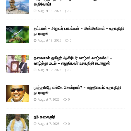
அறிவோம்!
August 19, 2023
0
தட்டான் – சிறுவர் பாடல்கள் – மின்மினிகள் – உதயநிதி
நடராஜன்
August 18, 2023
0
தகைசால் தமிழர் ஆசிரியர் வாழ்க! வாழ்கவே! –
வாழ்த்து மடல் – எழுதியவர் உதயநிதி நடராஜன்
August 17, 2023
0
முத்தமிழே எங்கே சென்றாய்? – எழுதியவர்: உதயநிதி
நடராஜன்
August 7, 2023
0
நம் கலைஞர்!
August 7, 2023
0