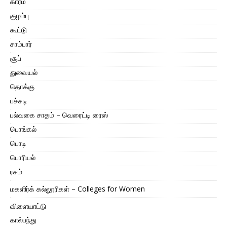
காரம்
குழம்பு
கூட்டு
சாம்பார்
சூப்
துவையல்
தொக்கு
பச்சடி
பல்வகை சாதம் – வெரைட்டி ரைஸ்
பொங்கல்
பொடி
பொரியல்
ரசம்
மகளிர்க் கல்லூரிகள் – Colleges for Women
விளையாட்டு
கால்பந்து