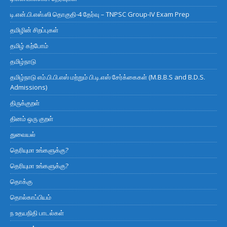
டி.என்.பி.எஸ்.ஸி தொகுதி-4 தேர்வு – TNPSC Group-IV Exam Prep
தமிழின் சிறப்புகள்
தமிழ் கற்போம்
தமிழ்நாடு
தமிழ்நாடு எம்.பி.பி.எஸ் மற்றும் பி.டி.எஸ் சேர்க்கைகள் (M.B.B.S and B.D.S.
Admissions)
திருக்குறள்
தினம் ஒரு குறள்
துவையல்
தெரியுமா உங்களுக்கு?
தெரியுமா உங்களுக்கு?
தொக்கு
தொல்காப்பியம்
ந உதயநிதி பாடல்கள்