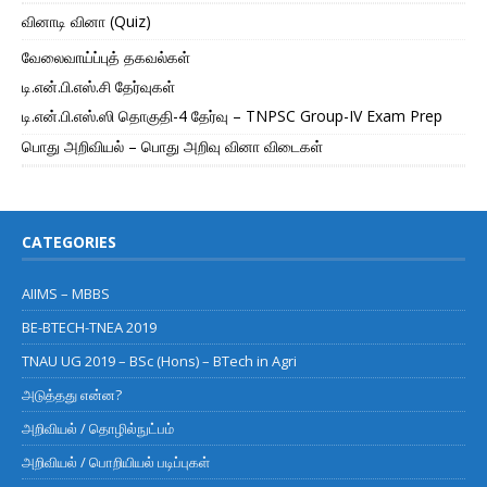
வினாடி வினா (Quiz)
வேலைவாய்ப்புத் தகவல்கள்
டி.என்.பி.எஸ்.சி தேர்வுகள்
டி.என்.பி.எஸ்.ஸி தொகுதி-4 தேர்வு – TNPSC Group-IV Exam Prep
பொது அறிவியல் – பொது அறிவு வினா விடைகள்
CATEGORIES
AIIMS – MBBS
BE-BTECH-TNEA 2019
TNAU UG 2019 – BSc (Hons) – BTech in Agri
அடுத்தது என்ன?
அறிவியல் / தொழில்நுட்பம்
அறிவியல் / பொறியியல் படிப்புகள்