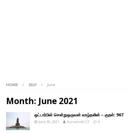
HOME
2021
June
Month: June 2021
ஒட்டார்பின் சென்றுஒருவன் வாழ்தலின் – குறள்: 967
June 30, 2021
Kuruvirotti CT
0