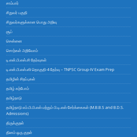
சாம்பார்
சிறுவர் பகுதி
சிறுவர்களுக்கான பொது அறிவு
சூப்
சென்னை
சொற்கள் அறிவோம்
டி.என்.பி.எஸ்.சி தேர்வுகள்
டி.என்.பி.எஸ்.ஸி தொகுதி-4 தேர்வு – TNPSC Group-IV Exam Prep
தமிழின் சிறப்புகள்
தமிழ் கற்போம்
தமிழ்நாடு
தமிழ்நாடு எம்.பி.பி.எஸ் மற்றும் பி.டி.எஸ் சேர்க்கைகள் (M.B.B.S and B.D.S.
Admissions)
திருக்குறள்
தினம் ஒரு குறள்