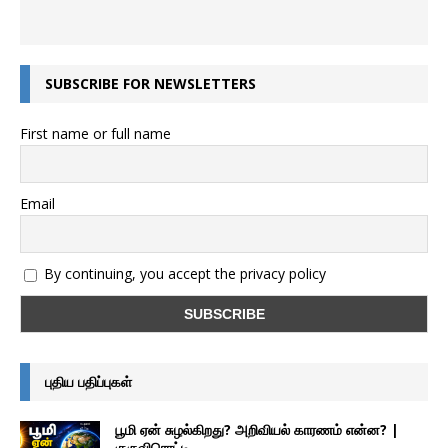
SUBSCRIBE FOR NEWSLETTERS
First name or full name
Email
By continuing, you accept the privacy policy
புதிய பதிப்புகள்
பூமி ஏன் சுழல்கிறது? அறிவியல் காரணம் என்ன? |
குருவிரொட்டி