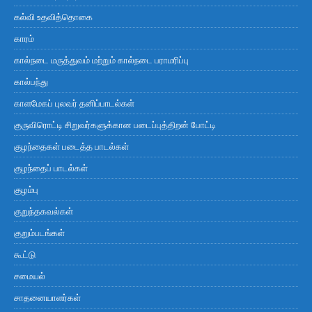
கல்வி உதவித்தொகை
காரம்
கால்நடை மருத்துவம் மற்றும் கால்நடை பராமரிப்பு
கால்பந்து
காளமேகப் புலவர் தனிப்பாடல்கள்
குருவிரொட்டி சிறுவர்களுக்கான படைப்புத்திறன் போட்டி
குழந்தைகள் படைத்த பாடல்கள்
குழந்தைப் பாடல்கள்
குழம்பு
குறுந்தகவல்கள்
குறும்படங்கள்
கூட்டு
சமையல்
சாதனையாளர்கள்