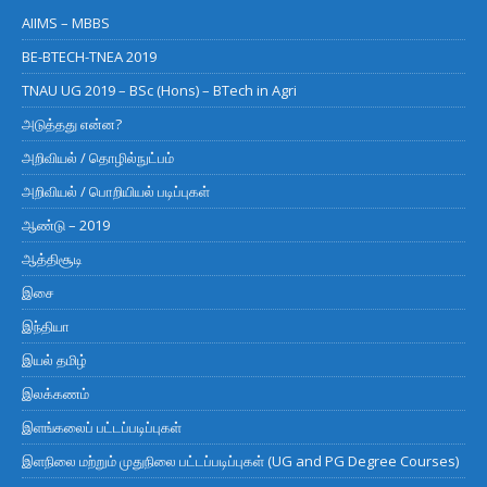
AIIMS – MBBS
BE-BTECH-TNEA 2019
TNAU UG 2019 – BSc (Hons) – BTech in Agri
அடுத்தது என்ன?
அறிவியல் / தொழில்நுட்பம்
அறிவியல் / பொறியியல் படிப்புகள்
ஆண்டு – 2019
ஆத்திசூடி
இசை
இந்தியா
இயல் தமிழ்
இலக்கணம்
இளங்கலைப் பட்டப்படிப்புகள்
இளநிலை மற்றும் முதுநிலை பட்டப்படிப்புகள் (UG and PG Degree Courses)