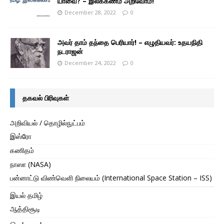
யாவை? – இலக்கணம் அறிவோம்!
December 28, 2022
0
அவர் தாம் தந்தை பெரியார்! – எழுதியவர்: உதயநிதி
நடராஜன்
December 24, 2022
0
தகவல் பிரிவுகள்
அறிவியல் / தொழில்நுட்பம்
இஸ்ரோ
கணிதம்
நாஸா (NASA)
பன்னாட்டு விண்வெளி நிலையம் (International Space Station – ISS)
இயல் தமிழ்
ஆத்திசூடி