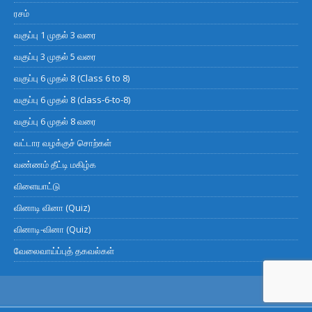
ரசம்
வகுப்பு 1 முதல் 3 வரை
வகுப்பு 3 முதல் 5 வரை
வகுப்பு 6 முதல் 8 (Class 6 to 8)
வகுப்பு 6 முதல் 8 (class-6-to-8)
வகுப்பு 6 முதல் 8 வரை
வட்டார வழக்குச் சொற்கள்
வண்ணம் தீட்டி மகிழ்க
விளையாட்டு
வினாடி வினா (Quiz)
வினாடி-வினா (Quiz)
வேலைவாய்ப்புத் தகவல்கள்