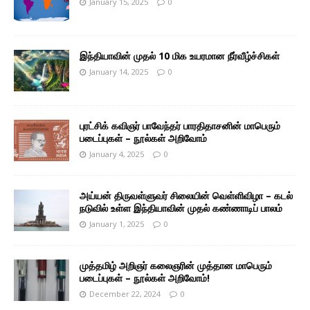
January 15, 2025
0
இந்தியாவின் முதல் 10 மிக உயரமான நீர்வீழ்ச்சிகள்
January 14, 2025
0
புரட்சிக் கவிஞர் பாவேந்தர் பாரதிதாசனின் மாபெரும்
படைப்புகள் – நூல்கள் அறிவோம்
January 4, 2025
0
அய்யன் திருவள்ளுவர் சிலையின் வெள்ளிவிழா – கடல்
நடுவில் உள்ள இந்தியாவின் முதல் கண்ணாடிப் பாலம்
January 1, 2025
0
முத்தமிழ் அறிஞர் கலைஞரின் முத்தான மாபெரும்
படைப்புகள் – நூல்கள் அறிவோம்!
December 22, 2024
0