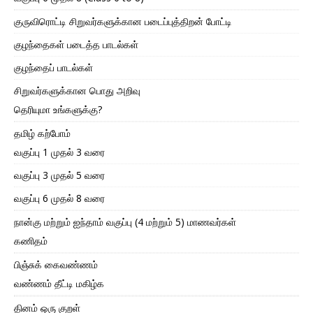
குருவிரொட்டி சிறுவர்களுக்கான படைப்புத்திறன் போட்டி
குழந்தைகள் படைத்த பாடல்கள்
குழந்தைப் பாடல்கள்
சிறுவர்களுக்கான பொது அறிவு
தெரியுமா உங்களுக்கு?
தமிழ் கற்போம்
வகுப்பு 1 முதல் 3 வரை
வகுப்பு 3 முதல் 5 வரை
வகுப்பு 6 முதல் 8 வரை
நான்கு மற்றும் ஐந்தாம் வகுப்பு (4 மற்றும் 5) மாணவர்கள்
கணிதம்
பிஞ்சுக் கைவண்ணம்
வண்ணம் தீட்டி மகிழ்க
தினம் ஒரு குறள்