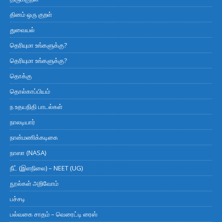
தினம் ஒரு குறள்
துவையல்
தெரியுமா உங்களுக்கு?
தெரியுமா உங்களுக்கு?
தொக்கு
தொல்காப்பியம்
ந உதயநிதி பாடல்கள்
நாலடியார்
நான்மணிக்கடிகை
நாஸா (NASA)
நீட் (இளநிலை) – NEET (UG)
நூல்கள் அறிவோம்
பச்சடி
பல்வகை சாதம் – வெரைட்டி ரைஸ்