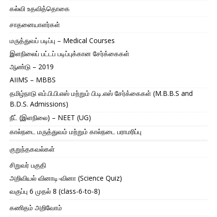
கல்வி உதவித்தொகை
சாதனையாளர்கள்
மருத்துவப் படிப்பு – Medical Courses
இளநிலைப் பட்டப் படிப்புக்கான சேர்க்கைகள்
ஆண்டு – 2019
AIIMS – MBBS
தமிழ்நாடு எம்.பி.பி.எஸ் மற்றும் பி.டி.எஸ் சேர்க்கைகள் (M.B.B.S and
B.D.S. Admissions)
நீட் (இளநிலை) – NEET (UG)
கால்நடை மருத்துவம் மற்றும் கால்நடை பராமரிப்பு
குறுந்தகவல்கள்
சிறுவர் பகுதி
அறிவியல் வினாடி-வினா (Science Quiz)
வகுப்பு 6 முதல் 8 (class-6-to-8)
கணிதம் அறிவோம்