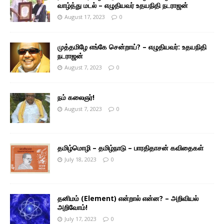
வாழ்த்து மடல் – எழுதியவர் உதயநிதி நடராஜன்
August 17, 2023
0
முத்தமிழே எங்கே சென்றாய்? – எழுதியவர்: உதயநிதி
நடராஜன்
August 7, 2023
0
நம் கலைஞர்!
August 7, 2023
0
தமிழ்மொழி – தமிழ்நாடு – பாரதிதாசன் கவிதைகள்
July 18, 2023
0
தனிமம் (Element) என்றால் என்ன? – அறிவியல்
அறிவோம்!
July 17, 2023
0