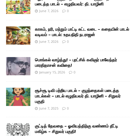
படைத்த பாடல் – எழுதியவர்: தி. யாழினி
June 7, 2026
0
காகம், நரி, மற்றும் பாட்டி சுட்ட வடை – கதையின் பாடல்
வடிவம் – பாடல்: உதயநிதி நடராஜன்
June 7, 2026
0
பொங்கல் வாழ்த்து! – புரட்சிக் கவிஞர் பாவேந்தர்
பாரதிதாசன் கவிதை!
January 15, 2026
0
சூச்சூ டிவி பற்றிய பாடல் – குழந்தைகள் படைத்த
பாடல்கள் – பாடல் எழுதியவர் தி. யாழினி – சிறுவர்
பகுதி
June 7, 2025
0
குட்டித் தேவதை – ஓவியத்திற்கு வண்ணம் தீட்டி
மகிழ்க – சிறுவர் பகுதி!