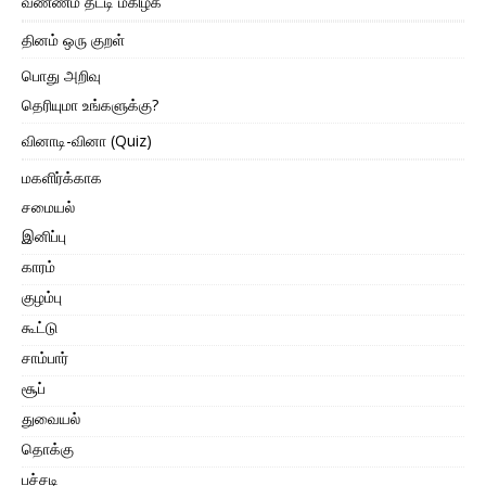
வண்ணம் தீட்டி மகிழ்க
தினம் ஒரு குறள்
பொது அறிவு
தெரியுமா உங்களுக்கு?
வினாடி-வினா (Quiz)
மகளிர்க்காக
சமையல்
இனிப்பு
காரம்
குழம்பு
கூட்டு
சாம்பார்
சூப்
துவையல்
தொக்கு
பச்சடி