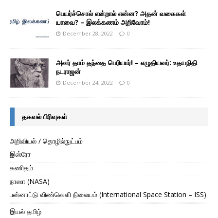
பெயர்ச்சொல் என்றால் என்ன? அதன் வகைகள்
யாவை? – இலக்கணம் அறிவோம்!
December 28, 2022
0
அவர் தாம் தந்தை பெரியார்! – எழுதியவர்: உதயநிதி
நடராஜன்
December 24, 2022
0
தகவல் பிரிவுகள்
அறிவியல் / தொழில்நுட்பம்
இஸ்ரோ
கணிதம்
நாஸா (NASA)
பன்னாட்டு விண்வெளி நிலையம் (International Space Station – ISS)
இயல் தமிழ்