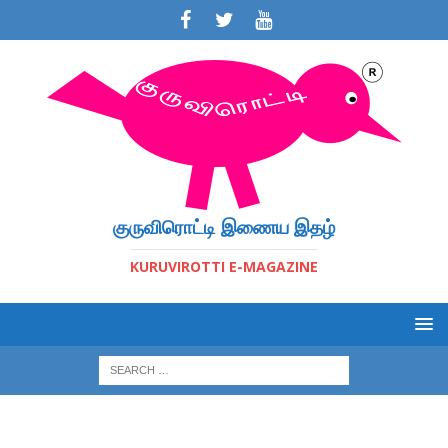
குருவிரொட்டி இணைய இதழ்
KURUVIROTTI E-MAGAZINE