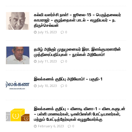
கல்வி வளர்ச்சி நாள்! – ஜூலை-15 – பெருந்தலைவர்
காமராஜர் – குழந்தைகள் பாடல் – எழுதியவர் – ந.
திருச்செல்வன்
July 15, 2023
0
தமிழ் அறிஞர் முதுமுனைவர் இரா. இளங்குமரனாரின்
முத்திரைப்பதிப்புகள் – நூல்கள் அறிவோம்!
July 11, 2023
0
இலக்கணக் குறிப்பு அறிவோம்! – பகுதி-1
July 10, 2023
0
இலக்கணக் குறிப்பு – வினாடி வினா-1 – விடைகளுடன்
– பள்ளி மாணவர்கள், டிஎன்பிஎஸ்சி போட்டியாளர்கள்,
மற்றும் போட்டித்தேர்வுகள் எழுதுவோர்க்கு
February 6, 2023
0