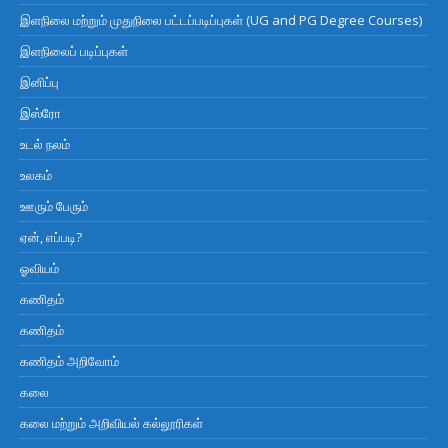
இளநிலை மற்றும் முதுநிலை பட்டப்படிப்புகள் (UG and PG Degree Courses)
இளநிலைப் படிப்புகள்
இனிப்பு
இஸ்ரோ
உடல் நலம்
உலகம்
ஊரும் பேரும்
ஏன், எப்படி?
ஓவியம்
கணிதம்
கணிதம்
கணிதம் அறிவோம்
கலை
கலை மற்றும் அறிவியல் கல்லூரிகள்