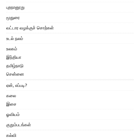
புறநானூறு
மூதுரை
வட்டார வழக்குச் சொற்கள்
உடல் நலம்
உலகம்
இந்தியா
தமிழ்நாடு
சென்னை
ஏன், எப்படி?
கலை
இசை
ஓவியம்
குறும்படங்கள்
கல்வி