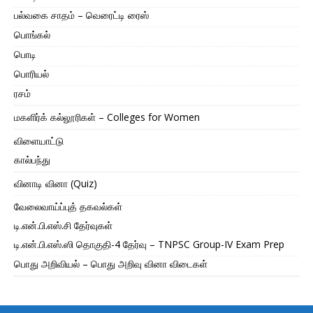
பல்வகை சாதம் – வெரைட்டி ரைஸ்
பொங்கல்
பொடி
பொரியல்
ரசம்
மகளிர்க் கல்லூரிகள் – Colleges for Women
விளையாட்டு
கால்பந்து
வினாடி வினா (Quiz)
வேலைவாய்ப்புத் தகவல்கள்
டி.என்.பி.எஸ்.சி தேர்வுகள்
டி.என்.பி.எஸ்.ஸி தொகுதி-4 தேர்வு – TNPSC Group-IV Exam Prep
பொது அறிவியல் – பொது அறிவு வினா விடைகள்