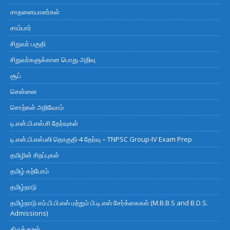
சாதனையாளர்கள்
சாம்பார்
சிறுவர் பகுதி
சிறுவர்களுக்கான பொது அறிவு
சூப்
சென்னை
சொற்கள் அறிவோம்
டி.என்.பி.எஸ்.சி தேர்வுகள்
டி.என்.பி.எஸ்.ஸி தொகுதி-4 தேர்வு – TNPSC Group-IV Exam Prep
தமிழின் சிறப்புகள்
தமிழ் கற்போம்
தமிழ்நாடு
தமிழ்நாடு எம்.பி.பி.எஸ் மற்றும் பி.டி.எஸ் சேர்க்கைகள் (M.B.B.S and B.D.S.
Admissions)
திருக்குறள்