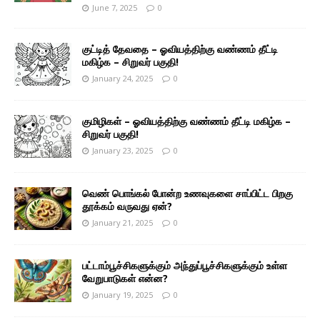
June 7, 2025
0
குட்டித் தேவதை – ஓவியத்திற்கு வண்ணம் தீட்டி
மகிழ்க – சிறுவர் பகுதி!
January 24, 2025
0
குமிழிகள் – ஓவியத்திற்கு வண்ணம் தீட்டி மகிழ்க –
சிறுவர் பகுதி!
January 23, 2025
0
வெண் பொங்கல் போன்ற உணவுகளை சாப்பிட்ட பிறகு
தூக்கம் வருவது ஏன்?
January 21, 2025
0
பட்டாம்பூச்சிகளுக்கும் அந்துப்பூச்சிகளுக்கும் உள்ள
வேறுபாடுகள் என்ன?
January 19, 2025
0