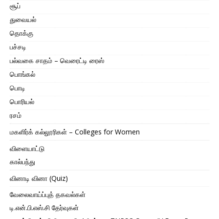
சூப்
துவையல்
தொக்கு
பச்சடி
பல்வகை சாதம் – வெரைட்டி ரைஸ்
பொங்கல்
பொடி
பொரியல்
ரசம்
மகளிர்க் கல்லூரிகள் – Colleges for Women
விளையாட்டு
கால்பந்து
வினாடி வினா (Quiz)
வேலைவாய்ப்புத் தகவல்கள்
டி.என்.பி.எஸ்.சி தேர்வுகள்