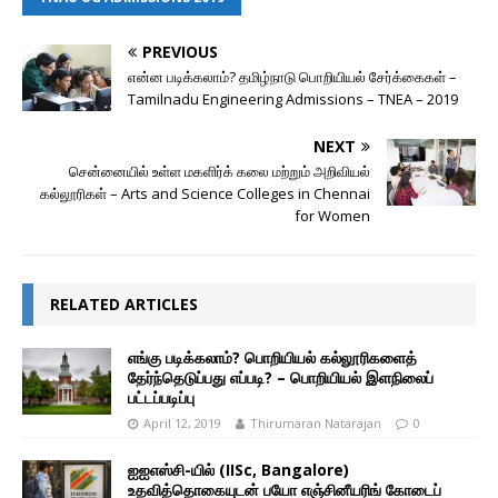
PREVIOUS
என்ன படிக்கலாம்? தமிழ்நாடு பொறியியல் சேர்க்கைகள் –
Tamilnadu Engineering Admissions – TNEA – 2019
NEXT
சென்னையில் உள்ள மகளிர்க் கலை மற்றும் அறிவியல்
கல்லூரிகள் – Arts and Science Colleges in Chennai
for Women
RELATED ARTICLES
எங்கு படிக்கலாம்? பொறியியல் கல்லூரிகளைத்
தேர்ந்தெடுப்பது எப்படி? – பொறியியல் இளநிலைப்
பட்டப்படிப்பு
April 12, 2019
Thirumaran Natarajan
0
ஐஐஎஸ்சி-யில் (IISc, Bangalore)
உதவித்தொகையுடன் பயோ எஞ்சினீயரிங் கோடைப்