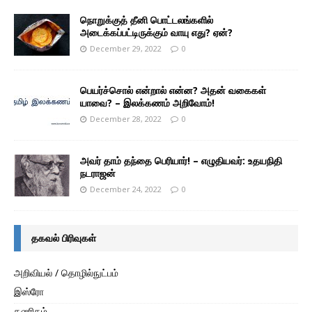
நொறுக்குத் தீனி பொட்டலங்களில்
அடைக்கப்பட்டிருக்கும் வாயு எது? ஏன்?
December 29, 2022
0
பெயர்ச்சொல் என்றால் என்ன? அதன் வகைகள்
யாவை? – இலக்கணம் அறிவோம்!
December 28, 2022
0
அவர் தாம் தந்தை பெரியார்! – எழுதியவர்: உதயநிதி
நடராஜன்
December 24, 2022
0
தகவல் பிரிவுகள்
அறிவியல் / தொழில்நுட்பம்
இஸ்ரோ
கணிதம்