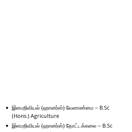
இளமறிவியல் (ஹானர்ஸ்) வேளாண்மை – B.Sc
(Hons.) Agriculture
இளமறிவியல் (ஹானர்ஸ்) தோட்டக்கலை – B.Sc