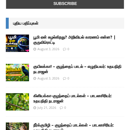
புதிய பதிப்புகள்
பூமி ஏன் சுழல்கிறது? அறிவியல் காரணம் என்ன? |
குருவிரொட்டி
August 3, 2026
0
குயிலக்கா! – குழந்தைப் பாடல் – எழுதியவர்: உதயநிதி
நடராஜன்
August 3, 2026
0
கிளியக்கா-குழந்தைப் பாடல்கள் – பாடலாசிரியர்:
உதயநிதி நடராஜன்
July 21, 2026
0
நீர்க்குமிழி – குழந்தைப் பாடல்கள் – பாடலாசிரியர்: