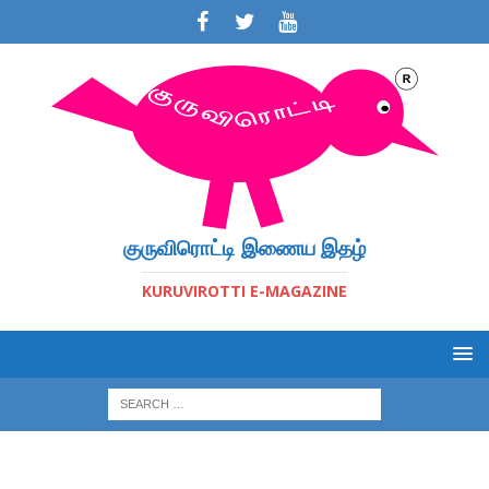
குருவிரொட்டி இணைய இதழ்
KURUVIROTTI E-MAGAZINE