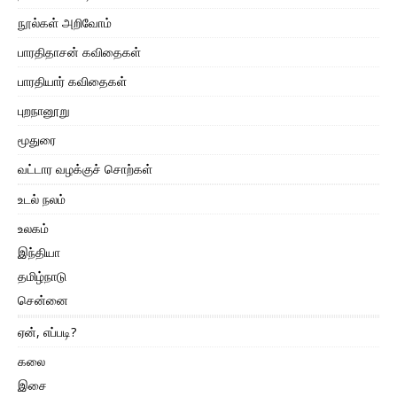
நூல்கள் அறிவோம்
பாரதிதாசன் கவிதைகள்
பாரதியார் கவிதைகள்
புறநானூறு
மூதுரை
வட்டார வழக்குச் சொற்கள்
உடல் நலம்
உலகம்
இந்தியா
தமிழ்நாடு
சென்னை
ஏன், எப்படி?
கலை
இசை