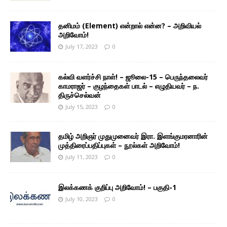
தனிமம் (Element) என்றால் என்ன? – அறிவியல்
அறிவோம்!
July 17, 2023
0
கல்வி வளர்ச்சி நாள்! – ஜூலை-15 – பெருந்தலைவர்
காமராஜர் – குழந்தைகள் பாடல் – எழுதியவர் – ந.
திருச்செல்வன்
July 15, 2023
0
தமிழ் அறிஞர் முதுமுனைவர் இரா. இளங்குமரனாரின்
முத்திரைப்பதிப்புகள் – நூல்கள் அறிவோம்!
July 11, 2023
0
இலக்கணக் குறிப்பு அறிவோம்! – பகுதி-1
July 10, 2023
0