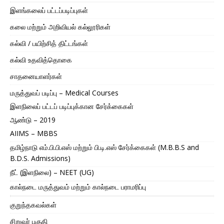
இளங்கலைப் பட்டப்படிப்புகள்
கலை மற்றும் அறிவியல் கல்லூரிகள்
கல்வி / பயிற்சித் திட்டங்கள்
கல்வி உதவித்தொகை
சாதனையாளர்கள்
மருத்துவப் படிப்பு – Medical Courses
இளநிலைப் பட்டப் படிப்புக்கான சேர்க்கைகள்
ஆண்டு – 2019
AIIMS – MBBS
தமிழ்நாடு எம்.பி.பி.எஸ் மற்றும் பி.டி.எஸ் சேர்க்கைகள் (M.B.B.S and
B.D.S. Admissions)
நீட் (இளநிலை) – NEET (UG)
கால்நடை மருத்துவம் மற்றும் கால்நடை பராமரிப்பு
குறுந்தகவல்கள்
சிறுவர் பகுதி