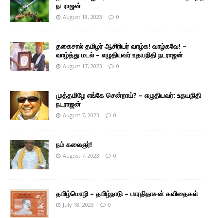
நடராஜன்
August 18, 2023
0
தகைசால் தமிழர் ஆசிரியர் வாழ்க! வாழ்கவே! –
வாழ்த்து மடல் – எழுதியவர் உதயநிதி நடராஜன்
August 17, 2023
0
முத்தமிழே எங்கே சென்றாய்? – எழுதியவர்: உதயநிதி
நடராஜன்
August 7, 2023
0
நம் கலைஞர்!
August 7, 2023
0
தமிழ்மொழி – தமிழ்நாடு – பாரதிதாசன் கவிதைகள்
July 18, 2023
0