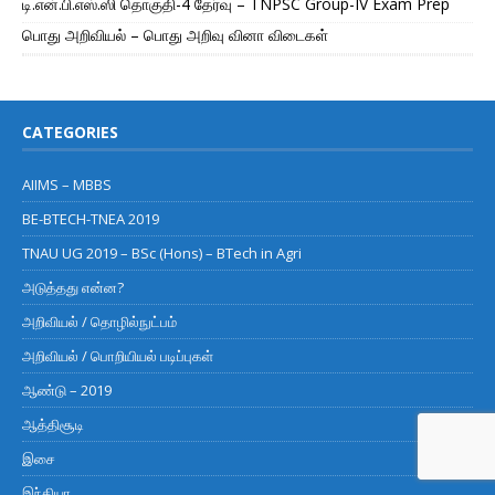
டி.என்.பி.எஸ்.ஸி தொகுதி-4 தேர்வு – TNPSC Group-IV Exam Prep
பொது அறிவியல் – பொது அறிவு வினா விடைகள்
CATEGORIES
AIIMS – MBBS
BE-BTECH-TNEA 2019
TNAU UG 2019 – BSc (Hons) – BTech in Agri
அடுத்தது என்ன?
அறிவியல் / தொழில்நுட்பம்
அறிவியல் / பொறியியல் படிப்புகள்
ஆண்டு – 2019
ஆத்திசூடி
இசை
இந்தியா