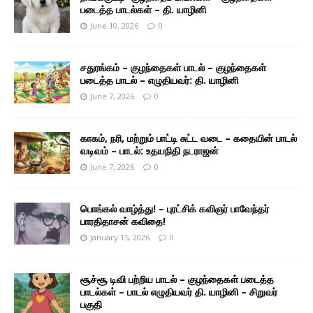
படைத்த பாடல்கள் – தி. யாழினி
June 10, 2026
0
சதுரங்கம் – குழந்தைகள் பாடல் – குழந்தைகள்
படைத்த பாடல் – எழுதியவர்: தி. யாழினி
June 7, 2026
0
காகம், நரி, மற்றும் பாட்டி சுட்ட வடை – கதையின் பாடல்
வடிவம் – பாடல்: உதயநிதி நடராஜன்
June 7, 2026
0
பொங்கல் வாழ்த்து! – புரட்சிக் கவிஞர் பாவேந்தர்
பாரதிதாசன் கவிதை!
January 15, 2026
0
சூச்சூ டிவி பற்றிய பாடல் – குழந்தைகள் படைத்த
பாடல்கள் – பாடல் எழுதியவர் தி. யாழினி – சிறுவர்
பகுதி