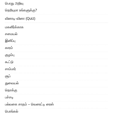
பொது அறிவு
தெரியுமா உங்களுக்கு?
வினாடி-வினா (Quiz)
மகளிர்க்காக
சமையல்
இனிப்பு
காரம்
குழம்பு
கூட்டு
சாம்பார்
சூப்
துவையல்
தொக்கு
பச்சடி
பல்வகை சாதம் – வெரைட்டி ரைஸ்
பொங்கல்