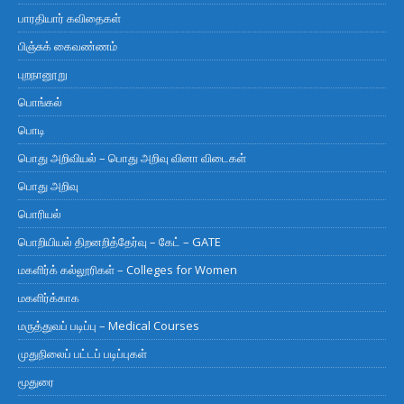
பாரதியார் கவிதைகள்
பிஞ்சுக் கைவண்ணம்
புறநானூறு
பொங்கல்
பொடி
பொது அறிவியல் – பொது அறிவு வினா விடைகள்
பொது அறிவு
பொரியல்
பொறியியல் திறனறித்தேர்வு – கேட் – GATE
மகளிர்க் கல்லூரிகள் – Colleges for Women
மகளிர்க்காக
மருத்துவப் படிப்பு – Medical Courses
முதுநிலைப் பட்டப் படிப்புகள்
மூதுரை