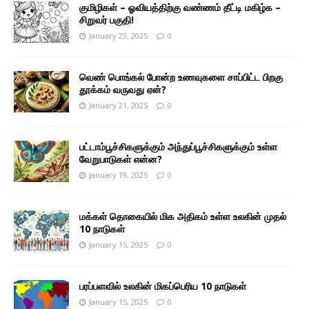
குமிழிகள் – ஓவியத்திற்கு வண்ணம் தீட்டி மகிழ்க –
சிறுவர் பகுதி!
January 23, 2025
0
வெண் பொங்கல் போன்ற உணவுகளை சாப்பிட்ட பிறகு
தூக்கம் வருவது ஏன்?
January 21, 2025
0
பட்டாம்பூச்சிகளுக்கும் அந்துப்பூச்சிகளுக்கும் உள்ள
வேறுபாடுகள் என்ன?
January 19, 2025
0
மக்கள் தொகையில் மிக அதிகம் உள்ள உலகின் முதல்
10 நாடுகள்
January 15, 2025
0
பரப்பளவில் உலகின் மிகப்பெரிய 10 நாடுகள்
January 15, 2025
0