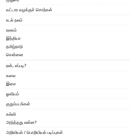
வட்டார வழக்குச் சொற்கள்
உடல் நலம்
உலகம்
இந்தியா
தமிழ்நாடு
சென்னை
ஏன், எப்படி?
கலை
இசை
ஓவியம்
குறும்படங்கள்
கல்வி
அடுத்தது என்ன?
அறிவியல் / பொறியியல் படிப்புகள்