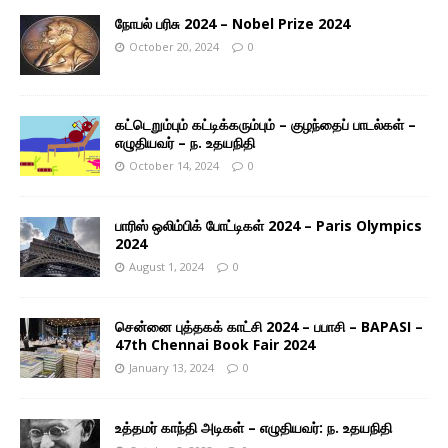
நோபல் பரிசு 2024 – Nobel Prize 2024
October 20, 2024
0
கட்டெறும்பும் கட்டிக்கரும்பும் – குழந்தைப் பாடல்கள் –
எழுதியவர் – ந. உதயநிதி
October 14, 2024
0
பாரிஸ் ஒலிம்பிக் போட்டிகள் 2024 – Paris Olympics
2024
August 1, 2024
0
சென்னை புத்தகக் காட்சி 2024 – பபாசி – BAPASI –
47th Chennai Book Fair 2024
January 13, 2024
0
உத்தமர் காந்தி அடிகள் – எழுதியவர்: ந. உதயநிதி