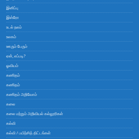
இனிப்பு
இஸ்ரோ
உடல் நலம்
உலகம்
ஊரும் பேரும்
ஏன், எப்படி?
ஓவியம்
கணிதம்
கணிதம்
கணிதம் அறிவோம்
கலை
கலை மற்றும் அறிவியல் கல்லூரிகள்
கல்வி
கல்வி / பயிற்சித் திட்டங்கள்