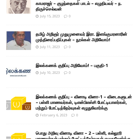
காமராஜர் – குழந்தைகள் பாடல் – எழுதியவர் – ந.
திருச்செல்வன்
July 15, 2023
0
தமிழ் அறிஞர் முதுமுனைவர் இரா. இளங்குமரனாரின்
முத்திரைப்பதிப்புகள் – நூல்கள் அறிவோம்!
July 11, 2023
0
இலக்கணக் குறிப்பு அறிவோம்! – பகுதி-1
July 10, 2023
0
இலக்கணக் குறிப்பு – வினாடி வினா-1 – விடைகளுடன்
– பள்ளி மாணவர்கள், டிஎன்பிஎஸ்சி போட்டியாளர்கள்,
மற்றும் போட்டித்தேர்வுகள் எழுதுவோர்க்கு
February 6, 2023
0
பொது அறிவு வினாடி வினா – 2 – பள்ளி, கல்லூரி
மாணவர்கள் மற்றும் போட்டித்தேர்வுகள் எழுதுவோர்க்கு