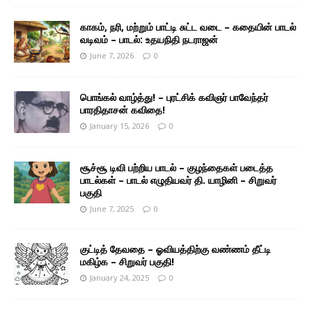
காகம், நரி, மற்றும் பாட்டி சுட்ட வடை – கதையின் பாடல்
வடிவம் – பாடல்: உதயநிதி நடராஜன்
June 7, 2026
0
பொங்கல் வாழ்த்து! – புரட்சிக் கவிஞர் பாவேந்தர்
பாரதிதாசன் கவிதை!
January 15, 2026
0
சூச்சூ டிவி பற்றிய பாடல் – குழந்தைகள் படைத்த
பாடல்கள் – பாடல் எழுதியவர் தி. யாழினி – சிறுவர்
பகுதி
June 7, 2025
0
குட்டித் தேவதை – ஓவியத்திற்கு வண்ணம் தீட்டி
மகிழ்க – சிறுவர் பகுதி!
January 24, 2025
0