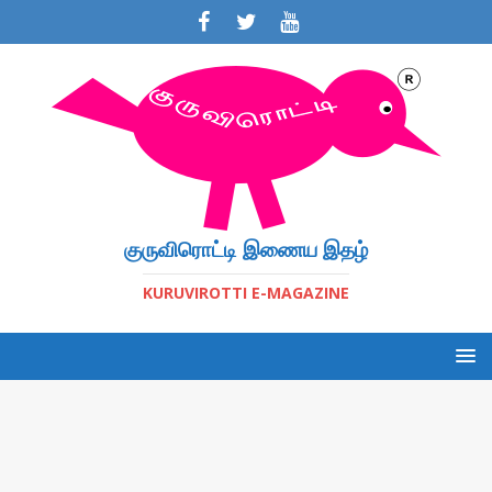
குருவிரொட்டி இணைய இதழ்
KURUVIROTTI E-MAGAZINE