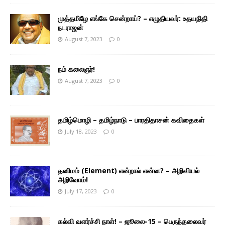
முத்தமிழே எங்கே சென்றாய்? – எழுதியவர்: உதயநிதி
நடராஜன்
August 7, 2023
0
நம் கலைஞர்!
August 7, 2023
0
தமிழ்மொழி – தமிழ்நாடு – பாரதிதாசன் கவிதைகள்
July 18, 2023
0
தனிமம் (Element) என்றால் என்ன? – அறிவியல்
அறிவோம்!
July 17, 2023
0
கல்வி வளர்ச்சி நாள்! – ஜூலை-15 – பெருந்தலைவர்