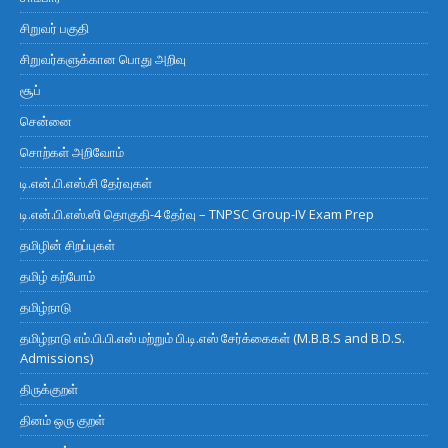
சிறுவர் பகுதி
சிறுவர்களுக்கான பொது அறிவு
சூப்
சென்னை
சொற்கள் அறிவோம்
டி.என்.பி.எஸ்.சி தேர்வுகள்
டி.என்.பி.எஸ்.ஸி தொகுதி-4 தேர்வு – TNPSC Group-IV Exam Prep
தமிழின் சிறப்புகள்
தமிழ் கற்போம்
தமிழ்நாடு
தமிழ்நாடு எம்.பி.பி.எஸ் மற்றும் பி.டி.எஸ் சேர்க்கைகள் (M.B.B.S and B.D.S.
Admissions)
திருக்குறள்
தினம் ஒரு குறள்