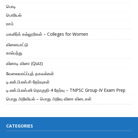
பொடி
பொரியல்
ரசம்
மகளிர்க் கல்லூரிகள் – Colleges for Women
விளையாட்டு
கால்பந்து
வினாடி வினா (Quiz)
வேலைவாய்ப்புத் தகவல்கள்
டி.என்.பி.எஸ்.சி தேர்வுகள்
டி.என்.பி.எஸ்.ஸி தொகுதி-4 தேர்வு – TNPSC Group-IV Exam Prep
பொது அறிவியல் – பொது அறிவு வினா விடைகள்
CATEGORIES