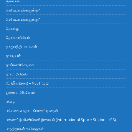
துவையல்
தெரியுமா உங்களுக்கு?
தெரியுமா உங்களுக்கு?
தொக்கு
தொல்காப்பியம்
ந உதயநிதி பாடல்கள்
நாலடியார்
நான்மணிக்கடிகை
நாஸா (NASA)
நீட் (இளநிலை) – NEET (UG)
நூல்கள் அறிவோம்
பச்சடி
பல்வகை சாதம் – வெரைட்டி ரைஸ்
பன்னாட்டு விண்வெளி நிலையம் (International Space Station – ISS)
பாரதிதாசன் கவிதைகள்