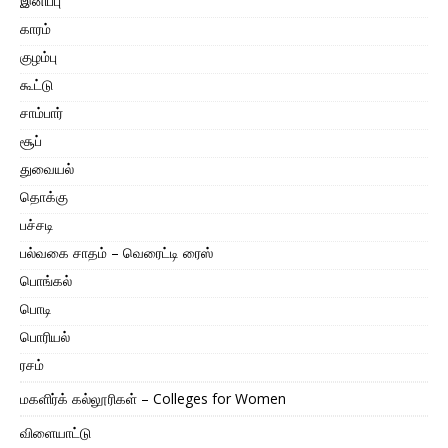
இனிப்பு
காரம்
குழம்பு
கூட்டு
சாம்பார்
சூப்
துவையல்
தொக்கு
பச்சடி
பல்வகை சாதம் – வெரைட்டி ரைஸ்
பொங்கல்
பொடி
பொரியல்
ரசம்
மகளிர்க் கல்லூரிகள் – Colleges for Women
விளையாட்டு