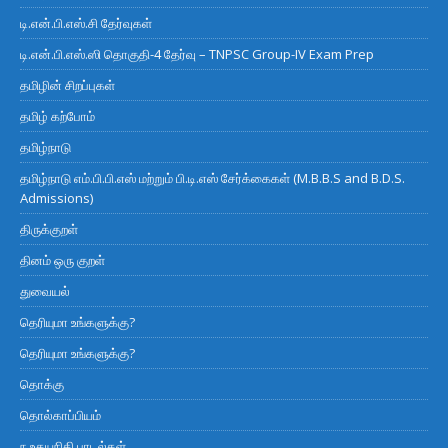
டி.என்.பி.எஸ்.சி தேர்வுகள்
டி.என்.பி.எஸ்.ஸி தொகுதி-4 தேர்வு – TNPSC Group-IV Exam Prep
தமிழின் சிறப்புகள்
தமிழ் கற்போம்
தமிழ்நாடு
தமிழ்நாடு எம்.பி.பி.எஸ் மற்றும் பி.டி.எஸ் சேர்க்கைகள் (M.B.B.S and B.D.S.
Admissions)
திருக்குறள்
தினம் ஒரு குறள்
துவையல்
தெரியுமா உங்களுக்கு?
தெரியுமா உங்களுக்கு?
தொக்கு
தொல்காப்பியம்
ந உதயநிதி பாடல்கள்