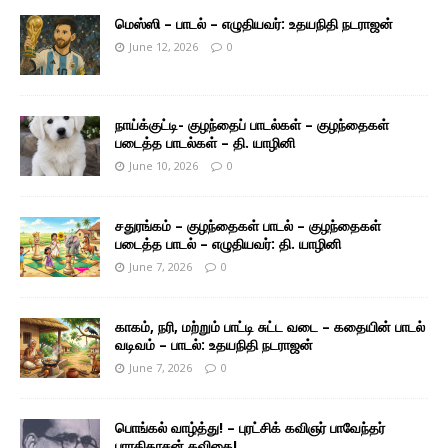
மெஸ்ஸி – பாடல் – எழுதியவர்: உதயநிதி நடராஜன்
June 12, 2026
0
நாய்க்குட்டி- குழந்தைப் பாடல்கள் – குழந்தைகள்
படைத்த பாடல்கள் – தி. யாழினி
June 10, 2026
0
சதுரங்கம் – குழந்தைகள் பாடல் – குழந்தைகள்
படைத்த பாடல் – எழுதியவர்: தி. யாழினி
June 7, 2026
0
காகம், நரி, மற்றும் பாட்டி சுட்ட வடை – கதையின் பாடல்
வடிவம் – பாடல்: உதயநிதி நடராஜன்
June 7, 2026
0
பொங்கல் வாழ்த்து! – புரட்சிக் கவிஞர் பாவேந்தர்
பாரதிதாசன் கவிதை!