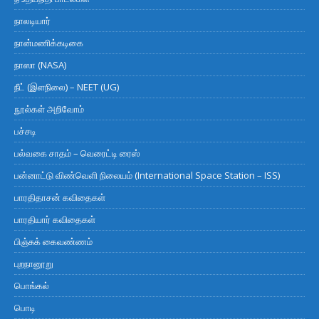
நாலடியார்
நான்மணிக்கடிகை
நாஸா (NASA)
நீட் (இளநிலை) – NEET (UG)
நூல்கள் அறிவோம்
பச்சடி
பல்வகை சாதம் – வெரைட்டி ரைஸ்
பன்னாட்டு விண்வெளி நிலையம் (International Space Station – ISS)
பாரதிதாசன் கவிதைகள்
பாரதியார் கவிதைகள்
பிஞ்சுக் கைவண்ணம்
புறநானூறு
பொங்கல்
பொடி