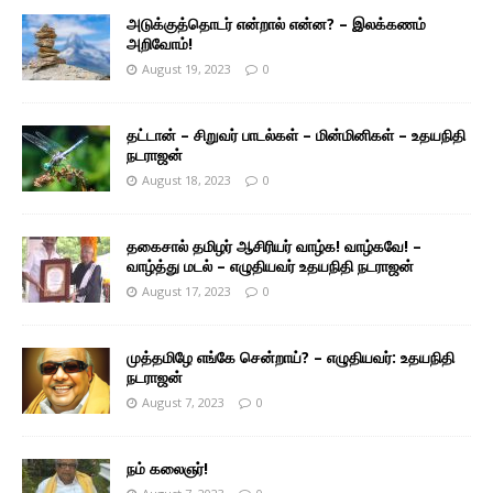
அடுக்குத்தொடர் என்றால் என்ன? – இலக்கணம்
அறிவோம்!
August 19, 2023
0
தட்டான் – சிறுவர் பாடல்கள் – மின்மினிகள் – உதயநிதி
நடராஜன்
August 18, 2023
0
தகைசால் தமிழர் ஆசிரியர் வாழ்க! வாழ்கவே! –
வாழ்த்து மடல் – எழுதியவர் உதயநிதி நடராஜன்
August 17, 2023
0
முத்தமிழே எங்கே சென்றாய்? – எழுதியவர்: உதயநிதி
நடராஜன்
August 7, 2023
0
நம் கலைஞர்!