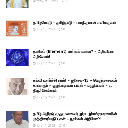
August 7, 2023
0
தமிழ்மொழி – தமிழ்நாடு – பாரதிதாசன் கவிதைகள்
July 18, 2023
0
தனிமம் (Element) என்றால் என்ன? – அறிவியல்
அறிவோம்!
July 17, 2023
0
கல்வி வளர்ச்சி நாள்! – ஜூலை-15 – பெருந்தலைவர்
காமராஜர் – குழந்தைகள் பாடல் – எழுதியவர் – ந.
திருச்செல்வன்
July 15, 2023
0
தமிழ் அறிஞர் முதுமுனைவர் இரா. இளங்குமரனாரின்
முத்திரைப்பதிப்புகள் – நூல்கள் அறிவோம்!
July 11, 2023
0