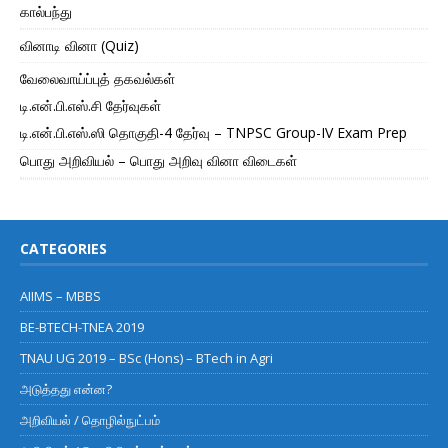
கால்பந்து
வினாடி வினா (Quiz)
வேலைவாய்ப்புத் தகவல்கள்
டி.என்.பி.எஸ்.சி தேர்வுகள்
டி.என்.பி.எஸ்.ஸி தொகுதி-4 தேர்வு – TNPSC Group-IV Exam Prep
பொது அறிவியல் – பொது அறிவு வினா விடைகள்
CATEGORIES
AIIMS – MBBS
BE-BTECH-TNEA 2019
TNAU UG 2019 – BSc (Hons) – BTech in Agri
அடுத்தது என்ன?
அறிவியல் / தொழில்நுட்பம்