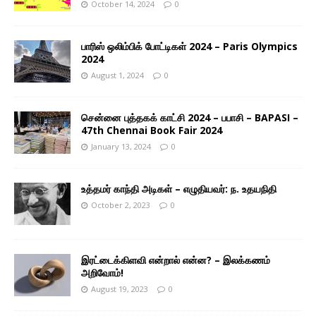
October 14, 2024
0
பாரிஸ் ஒலிம்பிக் போட்டிகள் 2024 – Paris Olympics
2024
August 1, 2024
0
சென்னை புத்தகக் காட்சி 2024 – பபாசி – BAPASI –
47th Chennai Book Fair 2024
January 13, 2024
0
உத்தமர் காந்தி அடிகள் – எழுதியவர்: ந. உதயநிதி
October 2, 2023
0
இரட்டைக்கிளவி என்றால் என்ன? – இலக்கணம்
அறிவோம்!
August 19, 2023
0