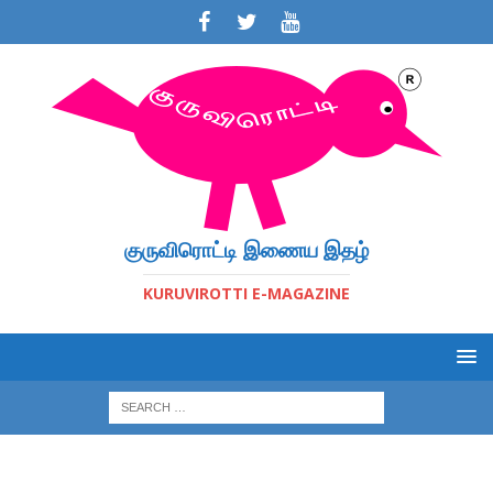
குருவிரொட்டி இணைய இதழ்
KURUVIROTTI E-MAGAZINE