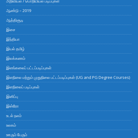
அறிவியல் / பொறியியல் படிப்புகள்
ஆண்டு – 2019
ஆத்திசூடி
இசை
இந்தியா
இயல் தமிழ்
இலக்கணம்
இளங்கலைப் பட்டப்படிப்புகள்
இளநிலை மற்றும் முதுநிலை பட்டப்படிப்புகள் (UG and PG Degree Courses)
இளநிலைப் படிப்புகள்
இனிப்பு
இஸ்ரோ
உடல் நலம்
உலகம்
ஊரும் பேரும்