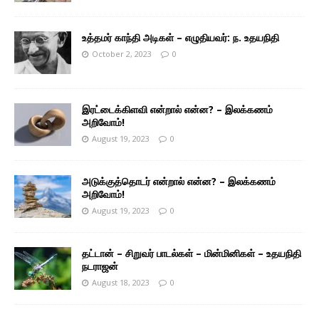
உத்தமர் காந்தி அடிகள் – எழுதியவர்: ந. உதயநிதி
October 2, 2023
0
இரட்டைக்கிளவி என்றால் என்ன? – இலக்கணம்
அறிவோம்!
August 19, 2023
0
அடுக்குத்தொடர் என்றால் என்ன? – இலக்கணம்
அறிவோம்!
August 19, 2023
0
தட்டான் – சிறுவர் பாடல்கள் – மின்மினிகள் – உதயநிதி
நடராஜன்
August 18, 2023
0