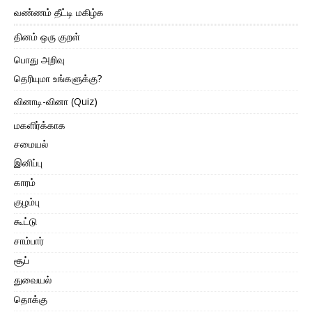
வண்ணம் தீட்டி மகிழ்க
தினம் ஒரு குறள்
பொது அறிவு
தெரியுமா உங்களுக்கு?
வினாடி-வினா (Quiz)
மகளிர்க்காக
சமையல்
இனிப்பு
காரம்
குழம்பு
கூட்டு
சாம்பார்
சூப்
துவையல்
தொக்கு