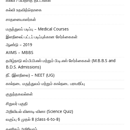
கல்வி / பயிற்சித் திட்டங்கள்
கல்வி உதவித்தொகை
சாதனையாளர்கள்
மருத்துவப் படிப்பு – Medical Courses
இளநிலைப் பட்டப் படிப்புக்கான சேர்க்கைகள்
ஆண்டு – 2019
AIIMS – MBBS
தமிழ்நாடு எம்.பி.பி.எஸ் மற்றும் பி.டி.எஸ் சேர்க்கைகள் (M.B.B.S and
B.D.S. Admissions)
நீட் (இளநிலை) – NEET (UG)
கால்நடை மருத்துவம் மற்றும் கால்நடை பராமரிப்பு
குறுந்தகவல்கள்
சிறுவர் பகுதி
அறிவியல் வினாடி-வினா (Science Quiz)
வகுப்பு 6 முதல் 8 (class-6-to-8)
கணிதம் அறிவோம்