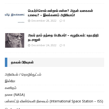
பெயர்ச்சொல் என்றால் என்ன? அதன் வகைகள்
யாவை? – இலக்கணம் அறிவோம்!
December 28, 2022
0
அவர் தாம் தந்தை பெரியார்! – எழுதியவர்: உதயநிதி
நடராஜன்
December 24, 2022
0
தகவல் பிரிவுகள்
அறிவியல் / தொழில்நுட்பம்
இஸ்ரோ
கணிதம்
நாஸா (NASA)
பன்னாட்டு விண்வெளி நிலையம் (International Space Station – ISS)