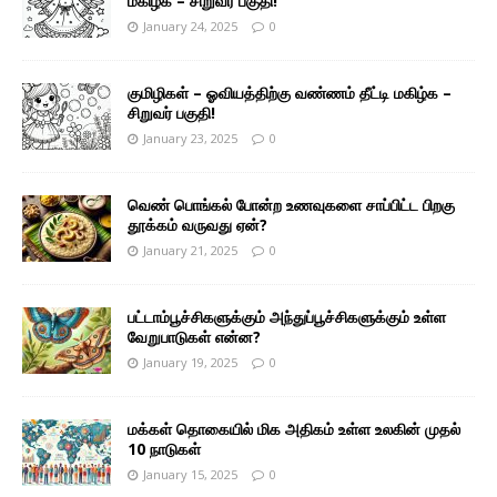
மகிழ்க – சிறுவர் பகுதி!
January 24, 2025
0
குமிழிகள் – ஓவியத்திற்கு வண்ணம் தீட்டி மகிழ்க –
சிறுவர் பகுதி!
January 23, 2025
0
வெண் பொங்கல் போன்ற உணவுகளை சாப்பிட்ட பிறகு
தூக்கம் வருவது ஏன்?
January 21, 2025
0
பட்டாம்பூச்சிகளுக்கும் அந்துப்பூச்சிகளுக்கும் உள்ள
வேறுபாடுகள் என்ன?
January 19, 2025
0
மக்கள் தொகையில் மிக அதிகம் உள்ள உலகின் முதல்
10 நாடுகள்
January 15, 2025
0