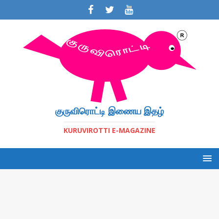
குருவிரொட்டி இணைய இதழ்
KURUVIROTTI E-MAGAZINE