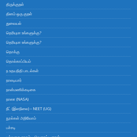
திருக்குறள்
தினம் ஒரு குறள்
துவையல்
தெரியுமா உங்களுக்கு?
தெரியுமா உங்களுக்கு?
தொக்கு
தொல்காப்பியம்
ந உதயநிதி பாடல்கள்
நாலடியார்
நான்மணிக்கடிகை
நாஸா (NASA)
நீட் (இளநிலை) – NEET (UG)
நூல்கள் அறிவோம்
பச்சடி
பல்வகை சாதம் – வெரைட்டி ரைஸ்