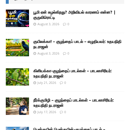
பூமி ஏன் சுழல்கிறது? அறிவியல் காரணம் என்ன? |
குருவிரொட்டி
August 3, 2026
0
குயிலக்கா! – குழந்தைப் பாடல் – எழுதியவர்: உதயநிதி
நடராஜன்
August 3, 2026
0
கிளியக்கா-குழந்தைப் பாடல்கள் – பாடலாசிரியர்:
உதயநிதி நடராஜன்
July 21, 2026
0
நீர்க்குமிழி – குழந்தைப் பாடல்கள் – பாடலாசிரியர்:
உதயநிதி நடராஜன்
July 17, 2026
0
பென்குயின் பென்குயின்-குழந்தைப் பாடல் –