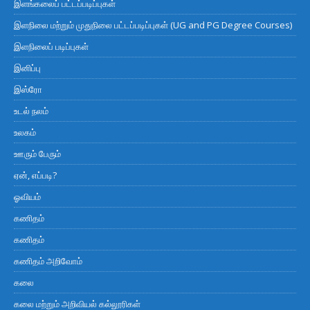
இளங்கலைப் பட்டப்படிப்புகள்
இளநிலை மற்றும் முதுநிலை பட்டப்படிப்புகள் (UG and PG Degree Courses)
இளநிலைப் படிப்புகள்
இனிப்பு
இஸ்ரோ
உடல் நலம்
உலகம்
ஊரும் பேரும்
ஏன், எப்படி?
ஓவியம்
கணிதம்
கணிதம்
கணிதம் அறிவோம்
கலை
கலை மற்றும் அறிவியல் கல்லூரிகள்