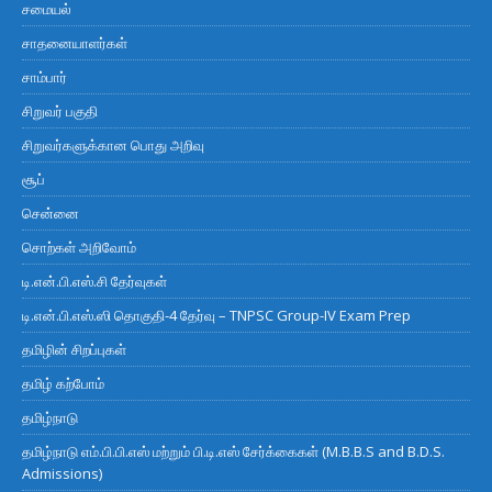
சமையல்
சாதனையாளர்கள்
சாம்பார்
சிறுவர் பகுதி
சிறுவர்களுக்கான பொது அறிவு
சூப்
சென்னை
சொற்கள் அறிவோம்
டி.என்.பி.எஸ்.சி தேர்வுகள்
டி.என்.பி.எஸ்.ஸி தொகுதி-4 தேர்வு – TNPSC Group-IV Exam Prep
தமிழின் சிறப்புகள்
தமிழ் கற்போம்
தமிழ்நாடு
தமிழ்நாடு எம்.பி.பி.எஸ் மற்றும் பி.டி.எஸ் சேர்க்கைகள் (M.B.B.S and B.D.S.
Admissions)