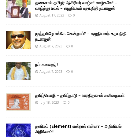
தகைசால் தமிழர் ஆசிரியர் வாழ்க! வாழ்கவே! –
வாழ்த்து மடல் – எழுதியவர் உதயநிதி நடராஜன்
August 17, 2023
0
முத்தமிழே எங்கே சென்றாய்? – எழுதியவர்: உதயநிதி
நடராஜன்
August 7, 2023
0
நம் கலைஞர்!
August 7, 2023
0
தமிழ்மொழி – தமிழ்நாடு – பாரதிதாசன் கவிதைகள்
July 18, 2023
0
தனிமம் (Element) என்றால் என்ன? – அறிவியல்
அறிவோம்!