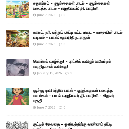
சதுரங்கம் – குழந்தைகள் பாடல் – குழந்தைகள்
படைத்த பாடல் – எழுதியவர்: தி. யாழினி
June 7, 2026
0
காகம், நரி, மற்றும் பாட்டி சுட்ட வடை – கதையின் பாடல்
வடிவம் – பாடல்: உதயநிதி நடராஜன்
June 7, 2026
0
பொங்கல் வாழ்த்து! – புரட்சிக் கவிஞர் பாவேந்தர்
பாரதிதாசன் கவிதை!
January 15, 2026
0
சூச்சூ டிவி பற்றிய பாடல் – குழந்தைகள் படைத்த
பாடல்கள் – பாடல் எழுதியவர் தி. யாழினி – சிறுவர்
பகுதி
June 7, 2025
0
குட்டித் தேவதை – ஓவியத்திற்கு வண்ணம் தீட்டி