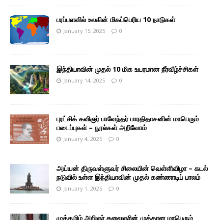
பரப்பளவில் உலகின் மிகப்பெரிய 10 நாடுகள்
January 15, 2025
0
இந்தியாவின் முதல் 10 மிக உயரமான நீர்வீழ்ச்சிகள்
January 14, 2025
0
புரட்சிக் கவிஞர் பாவேந்தர் பாரதிதாசனின் மாபெரும்
படைப்புகள் – நூல்கள் அறிவோம்
January 4, 2025
0
அய்யன் திருவள்ளுவர் சிலையின் வெள்ளிவிழா – கடல்
நடுவில் உள்ள இந்தியாவின் முதல் கண்ணாடிப் பாலம்
January 1, 2025
0
முத்தமிழ் அறிஞர் கலைஞரின் முத்தான மாபெரும்