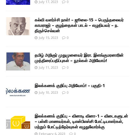
July 17, 2023
0
கல்வி வளர்ச்சி நாள்! – ஜூலை-15 – பெருந்தலைவர்
காமராஜர் – குழந்தைகள் பாடல் – எழுதியவர் – ந.
திருச்செல்வன்
July 15, 2023
0
தமிழ் அறிஞர் முதுமுனைவர் இரா. இளங்குமரனாரின்
முத்திரைப்பதிப்புகள் – நூல்கள் அறிவோம்!
July 11, 2023
0
இலக்கணக் குறிப்பு அறிவோம்! – பகுதி-1
July 10, 2023
0
இலக்கணக் குறிப்பு – வினாடி வினா-1 – விடைகளுடன்
– பள்ளி மாணவர்கள், டிஎன்பிஎஸ்சி போட்டியாளர்கள்,
மற்றும் போட்டித்தேர்வுகள் எழுதுவோர்க்கு
February 6, 2023
0