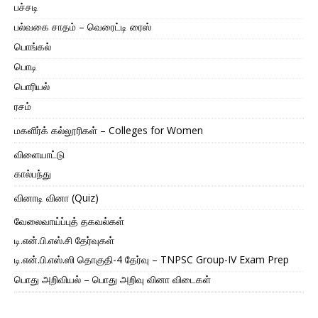
பச்சடி
பல்வகை சாதம் – வெரைட்டி ரைஸ்
பொங்கல்
பொடி
பொரியல்
ரசம்
மகளிர்க் கல்லூரிகள் – Colleges for Women
விளையாட்டு
கால்பந்து
வினாடி வினா (Quiz)
வேலைவாய்ப்புத் தகவல்கள்
டி.என்.பி.எஸ்.சி தேர்வுகள்
டி.என்.பி.எஸ்.ஸி தொகுதி-4 தேர்வு – TNPSC Group-IV Exam Prep
பொது அறிவியல் – பொது அறிவு வினா விடைகள்