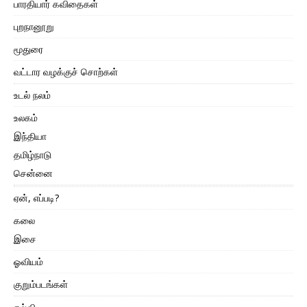
பாரதியார் கவிதைகள்
புறநானூறு
மூதுரை
வட்டார வழக்குச் சொற்கள்
உடல் நலம்
உலகம்
இந்தியா
தமிழ்நாடு
சென்னை
ஏன், எப்படி?
கலை
இசை
ஓவியம்
குறும்படங்கள்