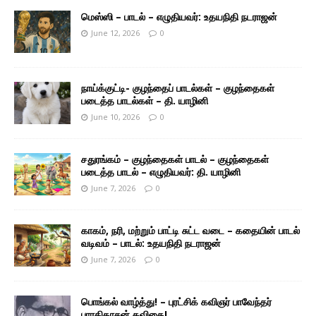
மெஸ்ஸி – பாடல் – எழுதியவர்: உதயநிதி நடராஜன்
June 12, 2026
0
நாய்க்குட்டி- குழந்தைப் பாடல்கள் – குழந்தைகள்
படைத்த பாடல்கள் – தி. யாழினி
June 10, 2026
0
சதுரங்கம் – குழந்தைகள் பாடல் – குழந்தைகள்
படைத்த பாடல் – எழுதியவர்: தி. யாழினி
June 7, 2026
0
காகம், நரி, மற்றும் பாட்டி சுட்ட வடை – கதையின் பாடல்
வடிவம் – பாடல்: உதயநிதி நடராஜன்
June 7, 2026
0
பொங்கல் வாழ்த்து! – புரட்சிக் கவிஞர் பாவேந்தர்
பாரதிதாசன் கவிதை!