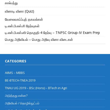
கால்பந்து
வினாடி வினா (Quiz)
வேலைவாய்ப்புத் தகவல்கள்
டி.என்.பி.எஸ்.சி தேர்வுகள்
டி.என்.பி.எஸ்.ஸி தொகுதி-4 தேர்வு – TNPSC Group-IV Exam Prep
பொது அறிவியல் – பொது அறிவு வினா விடைகள்
CATEGORIES
AIIMS – MBBS
BE-BTECH-TNEA 2019
TNAU UG 2019 – BSc (Hons) – BTech in Agri
அடுத்தது என்ன?
அறிவியல் / தொழில்நுட்பம்