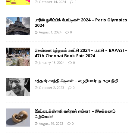
October 14, 2024
0
பாரிஸ் ஒலிம்பிக் போட்டிகள் 2024 – Paris Olympics
2024
August 1, 2024
0
சென்னை புத்தகக் காட்சி 2024 – பபாசி – BAPASI –
47th Chennai Book Fair 2024
January 13, 2024
0
உத்தமர் காந்தி அடிகள் – எழுதியவர்: ந. உதயநிதி
October 2, 2023
0
இரட்டைக்கிளவி என்றால் என்ன? – இலக்கணம்
அறிவோம்!
August 19, 2023
0