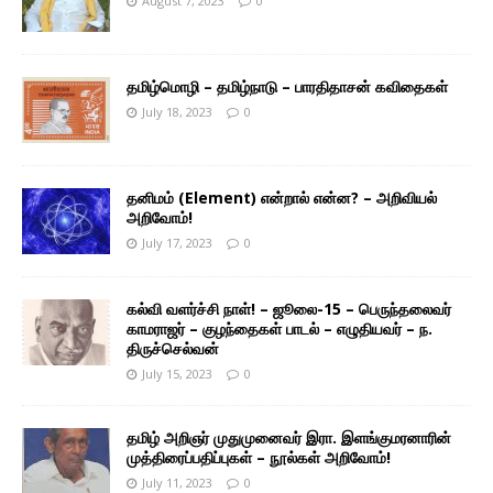
August 7, 2023
0
தமிழ்மொழி – தமிழ்நாடு – பாரதிதாசன் கவிதைகள்
July 18, 2023
0
தனிமம் (Element) என்றால் என்ன? – அறிவியல்
அறிவோம்!
July 17, 2023
0
கல்வி வளர்ச்சி நாள்! – ஜூலை-15 – பெருந்தலைவர்
காமராஜர் – குழந்தைகள் பாடல் – எழுதியவர் – ந.
திருச்செல்வன்
July 15, 2023
0
தமிழ் அறிஞர் முதுமுனைவர் இரா. இளங்குமரனாரின்
முத்திரைப்பதிப்புகள் – நூல்கள் அறிவோம்!
July 11, 2023
0