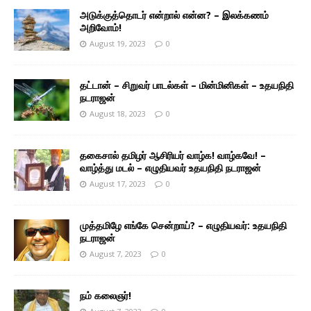
அடுக்குத்தொடர் என்றால் என்ன? – இலக்கணம்
அறிவோம்!
August 19, 2023
0
தட்டான் – சிறுவர் பாடல்கள் – மின்மினிகள் – உதயநிதி
நடராஜன்
August 18, 2023
0
தகைசால் தமிழர் ஆசிரியர் வாழ்க! வாழ்கவே! –
வாழ்த்து மடல் – எழுதியவர் உதயநிதி நடராஜன்
August 17, 2023
0
முத்தமிழே எங்கே சென்றாய்? – எழுதியவர்: உதயநிதி
நடராஜன்
August 7, 2023
0
நம் கலைஞர்!