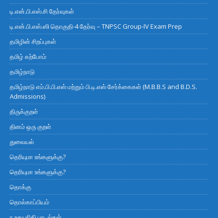
டி.என்.பி.எஸ்.சி தேர்வுகள்
டி.என்.பி.எஸ்.ஸி தொகுதி-4 தேர்வு – TNPSC Group-IV Exam Prep
தமிழின் சிறப்புகள்
தமிழ் கற்போம்
தமிழ்நாடு
தமிழ்நாடு எம்.பி.பி.எஸ் மற்றும் பி.டி.எஸ் சேர்க்கைகள் (M.B.B.S and B.D.S.
Admissions)
திருக்குறள்
தினம் ஒரு குறள்
துவையல்
தெரியுமா உங்களுக்கு?
தெரியுமா உங்களுக்கு?
தொக்கு
தொல்காப்பியம்
ந உதயநிதி பாடல்கள்