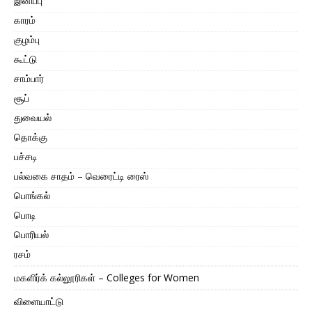
இனிப்பு
காரம்
குழம்பு
கூட்டு
சாம்பார்
சூப்
துவையல்
தொக்கு
பச்சடி
பல்வகை சாதம் – வெரைட்டி ரைஸ்
பொங்கல்
பொடி
பொரியல்
ரசம்
மகளிர்க் கல்லூரிகள் – Colleges for Women
விளையாட்டு