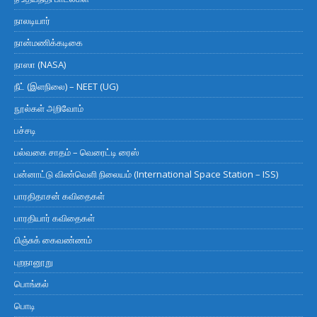
நாலடியார்
நான்மணிக்கடிகை
நாஸா (NASA)
நீட் (இளநிலை) – NEET (UG)
நூல்கள் அறிவோம்
பச்சடி
பல்வகை சாதம் – வெரைட்டி ரைஸ்
பன்னாட்டு விண்வெளி நிலையம் (International Space Station – ISS)
பாரதிதாசன் கவிதைகள்
பாரதியார் கவிதைகள்
பிஞ்சுக் கைவண்ணம்
புறநானூறு
பொங்கல்
பொடி