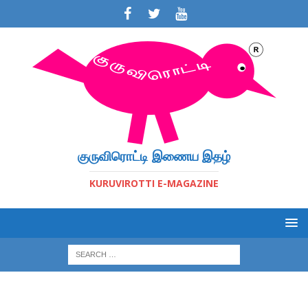
குருவிரொட்டி இணைய இதழ்
KURUVIROTTI E-MAGAZINE