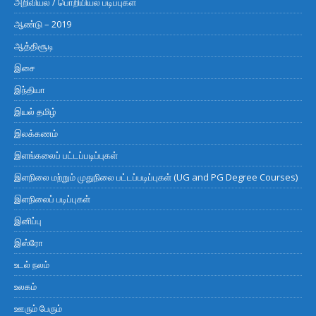
அறிவியல் / பொறியியல் படிப்புகள்
ஆண்டு – 2019
ஆத்திசூடி
இசை
இந்தியா
இயல் தமிழ்
இலக்கணம்
இளங்கலைப் பட்டப்படிப்புகள்
இளநிலை மற்றும் முதுநிலை பட்டப்படிப்புகள் (UG and PG Degree Courses)
இளநிலைப் படிப்புகள்
இனிப்பு
இஸ்ரோ
உடல் நலம்
உலகம்
ஊரும் பேரும்