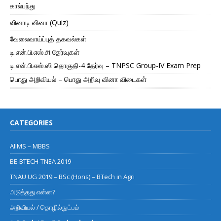
கால்பந்து
வினாடி வினா (Quiz)
வேலைவாய்ப்புத் தகவல்கள்
டி.என்.பி.எஸ்.சி தேர்வுகள்
டி.என்.பி.எஸ்.ஸி தொகுதி-4 தேர்வு – TNPSC Group-IV Exam Prep
பொது அறிவியல் – பொது அறிவு வினா விடைகள்
CATEGORIES
AIIMS – MBBS
BE-BTECH-TNEA 2019
TNAU UG 2019 – BSc (Hons) – BTech in Agri
அடுத்தது என்ன?
அறிவியல் / தொழில்நுட்பம்