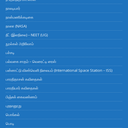
நாலடியார்
நான்மணிக்கடிகை
நாஸா (NASA)
நீட் (இளநிலை) – NEET (UG)
நூல்கள் அறிவோம்
பச்சடி
பல்வகை சாதம் – வெரைட்டி ரைஸ்
பன்னாட்டு விண்வெளி நிலையம் (International Space Station – ISS)
பாரதிதாசன் கவிதைகள்
பாரதியார் கவிதைகள்
பிஞ்சுக் கைவண்ணம்
புறநானூறு
பொங்கல்
பொடி