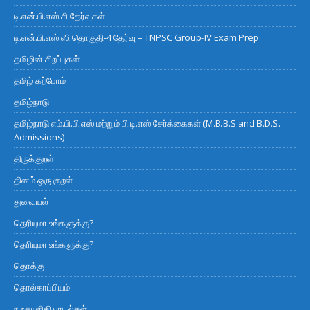
டி.என்.பி.எஸ்.சி தேர்வுகள்
டி.என்.பி.எஸ்.ஸி தொகுதி-4 தேர்வு – TNPSC Group-IV Exam Prep
தமிழின் சிறப்புகள்
தமிழ் கற்போம்
தமிழ்நாடு
தமிழ்நாடு எம்.பி.பி.எஸ் மற்றும் பி.டி.எஸ் சேர்க்கைகள் (M.B.B.S and B.D.S.
Admissions)
திருக்குறள்
தினம் ஒரு குறள்
துவையல்
தெரியுமா உங்களுக்கு?
தெரியுமா உங்களுக்கு?
தொக்கு
தொல்காப்பியம்
ந உதயநிதி பாடல்கள்