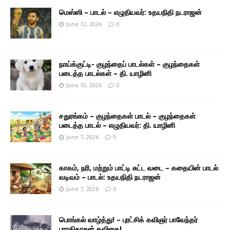
மெஸ்ஸி – பாடல் – எழுதியவர்: உதயநிதி நடராஜன்
June 12, 2026
0
நாய்க்குட்டி- குழந்தைப் பாடல்கள் – குழந்தைகள்
படைத்த பாடல்கள் – தி. யாழினி
June 10, 2026
0
சதுரங்கம் – குழந்தைகள் பாடல் – குழந்தைகள்
படைத்த பாடல் – எழுதியவர்: தி. யாழினி
June 7, 2026
0
காகம், நரி, மற்றும் பாட்டி சுட்ட வடை – கதையின் பாடல்
வடிவம் – பாடல்: உதயநிதி நடராஜன்
June 7, 2026
0
பொங்கல் வாழ்த்து! – புரட்சிக் கவிஞர் பாவேந்தர்
பாரதிதாசன் கவிதை!