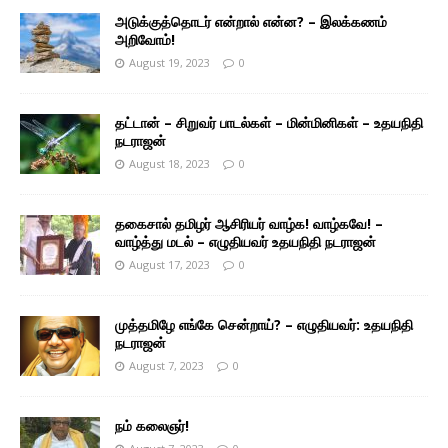
அடுக்குத்தொடர் என்றால் என்ன? – இலக்கணம்
அறிவோம்!
August 19, 2023
0
தட்டான் – சிறுவர் பாடல்கள் – மின்மினிகள் – உதயநிதி
நடராஜன்
August 18, 2023
0
தகைசால் தமிழர் ஆசிரியர் வாழ்க! வாழ்கவே! –
வாழ்த்து மடல் – எழுதியவர் உதயநிதி நடராஜன்
August 17, 2023
0
முத்தமிழே எங்கே சென்றாய்? – எழுதியவர்: உதயநிதி
நடராஜன்
August 7, 2023
0
நம் கலைஞர்!