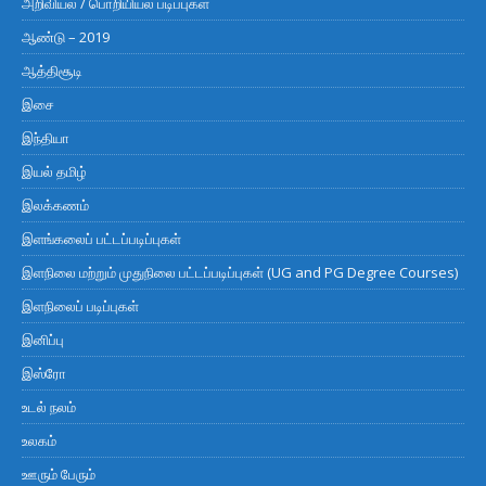
அறிவியல் / பொறியியல் படிப்புகள்
ஆண்டு – 2019
ஆத்திசூடி
இசை
இந்தியா
இயல் தமிழ்
இலக்கணம்
இளங்கலைப் பட்டப்படிப்புகள்
இளநிலை மற்றும் முதுநிலை பட்டப்படிப்புகள் (UG and PG Degree Courses)
இளநிலைப் படிப்புகள்
இனிப்பு
இஸ்ரோ
உடல் நலம்
உலகம்
ஊரும் பேரும்