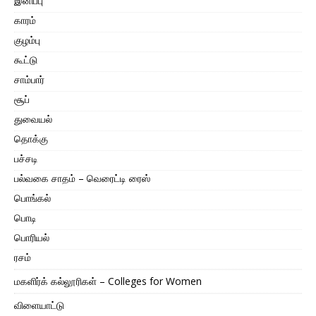
இனிப்பு
காரம்
குழம்பு
கூட்டு
சாம்பார்
சூப்
துவையல்
தொக்கு
பச்சடி
பல்வகை சாதம் – வெரைட்டி ரைஸ்
பொங்கல்
பொடி
பொரியல்
ரசம்
மகளிர்க் கல்லூரிகள் – Colleges for Women
விளையாட்டு