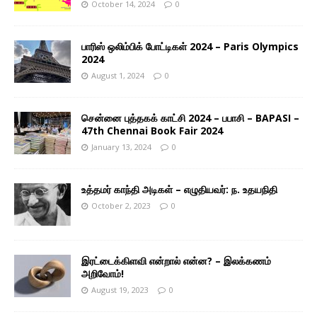
October 14, 2024
0
பாரிஸ் ஒலிம்பிக் போட்டிகள் 2024 – Paris Olympics
2024
August 1, 2024
0
சென்னை புத்தகக் காட்சி 2024 – பபாசி – BAPASI –
47th Chennai Book Fair 2024
January 13, 2024
0
உத்தமர் காந்தி அடிகள் – எழுதியவர்: ந. உதயநிதி
October 2, 2023
0
இரட்டைக்கிளவி என்றால் என்ன? – இலக்கணம்
அறிவோம்!
August 19, 2023
0