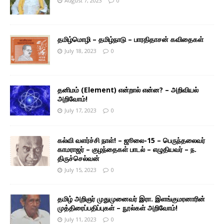
August 7, 2023
0
தமிழ்மொழி – தமிழ்நாடு – பாரதிதாசன் கவிதைகள்
July 18, 2023
0
தனிமம் (Element) என்றால் என்ன? – அறிவியல்
அறிவோம்!
July 17, 2023
0
கல்வி வளர்ச்சி நாள்! – ஜூலை-15 – பெருந்தலைவர்
காமராஜர் – குழந்தைகள் பாடல் – எழுதியவர் – ந.
திருச்செல்வன்
July 15, 2023
0
தமிழ் அறிஞர் முதுமுனைவர் இரா. இளங்குமரனாரின்
முத்திரைப்பதிப்புகள் – நூல்கள் அறிவோம்!
July 11, 2023
0