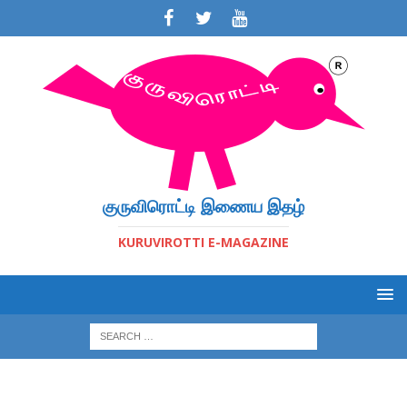
குருவிரொட்டி இணைய இதழ்
KURUVIROTTI E-MAGAZINE