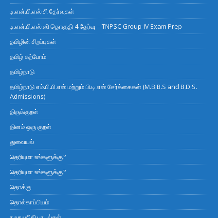
டி.என்.பி.எஸ்.சி தேர்வுகள்
டி.என்.பி.எஸ்.ஸி தொகுதி-4 தேர்வு – TNPSC Group-IV Exam Prep
தமிழின் சிறப்புகள்
தமிழ் கற்போம்
தமிழ்நாடு
தமிழ்நாடு எம்.பி.பி.எஸ் மற்றும் பி.டி.எஸ் சேர்க்கைகள் (M.B.B.S and B.D.S.
Admissions)
திருக்குறள்
தினம் ஒரு குறள்
துவையல்
தெரியுமா உங்களுக்கு?
தெரியுமா உங்களுக்கு?
தொக்கு
தொல்காப்பியம்
ந உதயநிதி பாடல்கள்