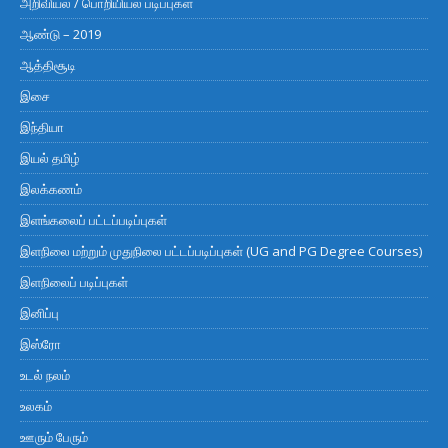
அறிவியல் / பொறியியல் படிப்புகள்
ஆண்டு – 2019
ஆத்திசூடி
இசை
இந்தியா
இயல் தமிழ்
இலக்கணம்
இளங்கலைப் பட்டப்படிப்புகள்
இளநிலை மற்றும் முதுநிலை பட்டப்படிப்புகள் (UG and PG Degree Courses)
இளநிலைப் படிப்புகள்
இனிப்பு
இஸ்ரோ
உடல் நலம்
உலகம்
ஊரும் பேரும்