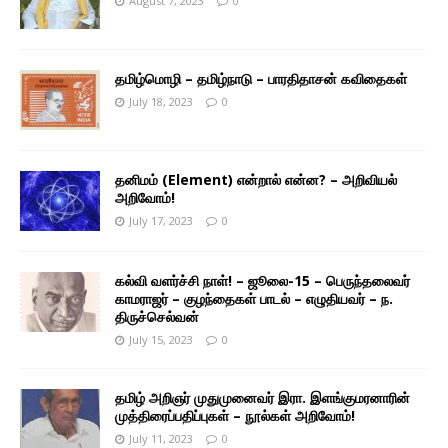
August 7, 2023
0
தமிழ்மொழி – தமிழ்நாடு – பாரதிதாசன் கவிதைகள்
July 18, 2023
0
தனிமம் (Element) என்றால் என்ன? – அறிவியல்
அறிவோம்!
July 17, 2023
0
கல்வி வளர்ச்சி நாள்! – ஜூலை-15 – பெருந்தலைவர்
காமராஜர் – குழந்தைகள் பாடல் – எழுதியவர் – ந.
திருச்செல்வன்
July 15, 2023
0
தமிழ் அறிஞர் முதுமுனைவர் இரா. இளங்குமரனாரின்
முத்திரைப்பதிப்புகள் – நூல்கள் அறிவோம்!
July 11, 2023
0