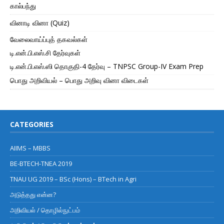
கால்பந்து
வினாடி வினா (Quiz)
வேலைவாய்ப்புத் தகவல்கள்
டி.என்.பி.எஸ்.சி தேர்வுகள்
டி.என்.பி.எஸ்.ஸி தொகுதி-4 தேர்வு – TNPSC Group-IV Exam Prep
பொது அறிவியல் – பொது அறிவு வினா விடைகள்
CATEGORIES
AIIMS – MBBS
BE-BTECH-TNEA 2019
TNAU UG 2019 – BSc (Hons) – BTech in Agri
அடுத்தது என்ன?
அறிவியல் / தொழில்நுட்பம்