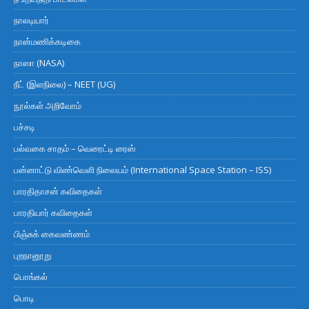
நாலடியார்
நான்மணிக்கடிகை
நாஸா (NASA)
நீட் (இளநிலை) – NEET (UG)
நூல்கள் அறிவோம்
பச்சடி
பல்வகை சாதம் – வெரைட்டி ரைஸ்
பன்னாட்டு விண்வெளி நிலையம் (International Space Station – ISS)
பாரதிதாசன் கவிதைகள்
பாரதியார் கவிதைகள்
பிஞ்சுக் கைவண்ணம்
புறநானூறு
பொங்கல்
பொடி