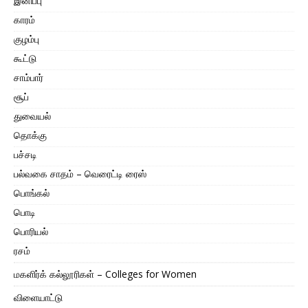
இனிப்பு
காரம்
குழம்பு
கூட்டு
சாம்பார்
சூப்
துவையல்
தொக்கு
பச்சடி
பல்வகை சாதம் – வெரைட்டி ரைஸ்
பொங்கல்
பொடி
பொரியல்
ரசம்
மகளிர்க் கல்லூரிகள் – Colleges for Women
விளையாட்டு