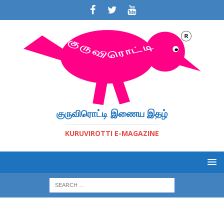
குருவிரொட்டி இணைய இதழ்
KURUVIROTTI E-MAGAZINE