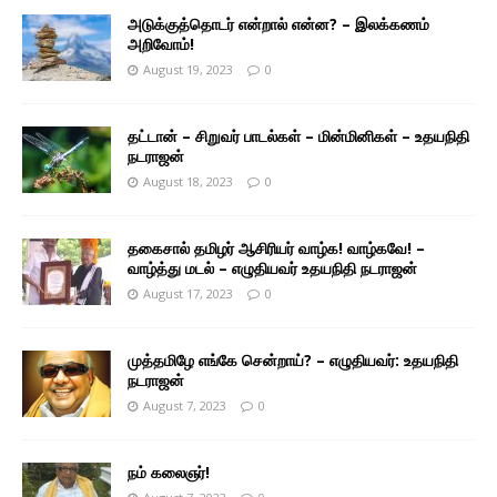
அடுக்குத்தொடர் என்றால் என்ன? – இலக்கணம்
அறிவோம்!
August 19, 2023
0
தட்டான் – சிறுவர் பாடல்கள் – மின்மினிகள் – உதயநிதி
நடராஜன்
August 18, 2023
0
தகைசால் தமிழர் ஆசிரியர் வாழ்க! வாழ்கவே! –
வாழ்த்து மடல் – எழுதியவர் உதயநிதி நடராஜன்
August 17, 2023
0
முத்தமிழே எங்கே சென்றாய்? – எழுதியவர்: உதயநிதி
நடராஜன்
August 7, 2023
0
நம் கலைஞர்!