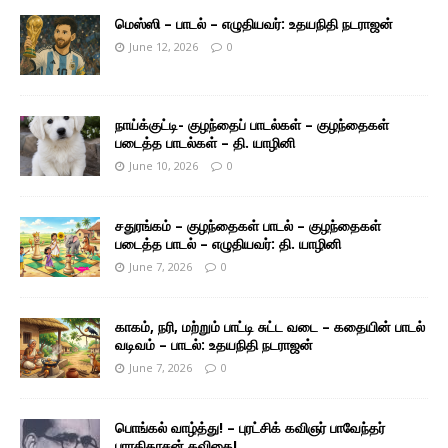
மெஸ்ஸி – பாடல் – எழுதியவர்: உதயநிதி நடராஜன்
June 12, 2026
0
நாய்க்குட்டி- குழந்தைப் பாடல்கள் – குழந்தைகள்
படைத்த பாடல்கள் – தி. யாழினி
June 10, 2026
0
சதுரங்கம் – குழந்தைகள் பாடல் – குழந்தைகள்
படைத்த பாடல் – எழுதியவர்: தி. யாழினி
June 7, 2026
0
காகம், நரி, மற்றும் பாட்டி சுட்ட வடை – கதையின் பாடல்
வடிவம் – பாடல்: உதயநிதி நடராஜன்
June 7, 2026
0
பொங்கல் வாழ்த்து! – புரட்சிக் கவிஞர் பாவேந்தர்
பாரதிதாசன் கவிதை!