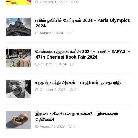
October 14, 2024
0
பாரிஸ் ஒலிம்பிக் போட்டிகள் 2024 – Paris Olympics
2024
August 1, 2024
0
சென்னை புத்தகக் காட்சி 2024 – பபாசி – BAPASI –
47th Chennai Book Fair 2024
January 13, 2024
0
உத்தமர் காந்தி அடிகள் – எழுதியவர்: ந. உதயநிதி
October 2, 2023
0
இரட்டைக்கிளவி என்றால் என்ன? – இலக்கணம்
அறிவோம்!
August 19, 2023
0