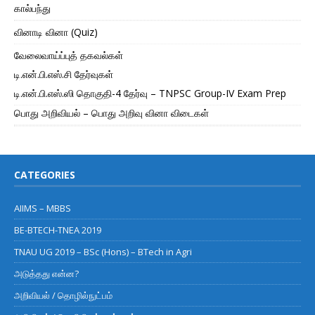
கால்பந்து
வினாடி வினா (Quiz)
வேலைவாய்ப்புத் தகவல்கள்
டி.என்.பி.எஸ்.சி தேர்வுகள்
டி.என்.பி.எஸ்.ஸி தொகுதி-4 தேர்வு – TNPSC Group-IV Exam Prep
பொது அறிவியல் – பொது அறிவு வினா விடைகள்
CATEGORIES
AIIMS – MBBS
BE-BTECH-TNEA 2019
TNAU UG 2019 – BSc (Hons) – BTech in Agri
அடுத்தது என்ன?
அறிவியல் / தொழில்நுட்பம்