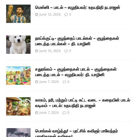
மெஸ்ஸி – பாடல் – எழுதியவர்: உதயநிதி நடராஜன்
June 12, 2026
0
நாய்க்குட்டி- குழந்தைப் பாடல்கள் – குழந்தைகள்
படைத்த பாடல்கள் – தி. யாழினி
June 10, 2026
0
சதுரங்கம் – குழந்தைகள் பாடல் – குழந்தைகள்
படைத்த பாடல் – எழுதியவர்: தி. யாழினி
June 7, 2026
0
காகம், நரி, மற்றும் பாட்டி சுட்ட வடை – கதையின் பாடல்
வடிவம் – பாடல்: உதயநிதி நடராஜன்
June 7, 2026
0
பொங்கல் வாழ்த்து! – புரட்சிக் கவிஞர் பாவேந்தர்
பாரதிதாசன் கவிதை!