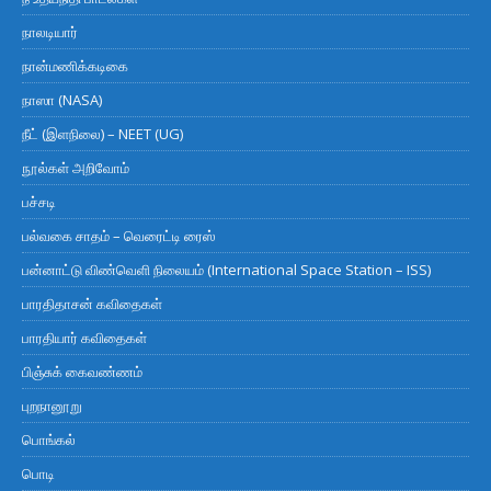
நாலடியார்
நான்மணிக்கடிகை
நாஸா (NASA)
நீட் (இளநிலை) – NEET (UG)
நூல்கள் அறிவோம்
பச்சடி
பல்வகை சாதம் – வெரைட்டி ரைஸ்
பன்னாட்டு விண்வெளி நிலையம் (International Space Station – ISS)
பாரதிதாசன் கவிதைகள்
பாரதியார் கவிதைகள்
பிஞ்சுக் கைவண்ணம்
புறநானூறு
பொங்கல்
பொடி