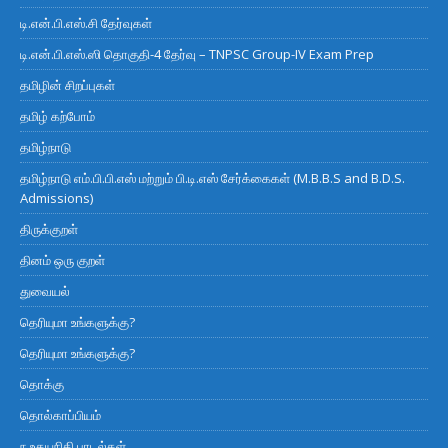
டி.என்.பி.எஸ்.சி தேர்வுகள்
டி.என்.பி.எஸ்.ஸி தொகுதி-4 தேர்வு – TNPSC Group-IV Exam Prep
தமிழின் சிறப்புகள்
தமிழ் கற்போம்
தமிழ்நாடு
தமிழ்நாடு எம்.பி.பி.எஸ் மற்றும் பி.டி.எஸ் சேர்க்கைகள் (M.B.B.S and B.D.S.
Admissions)
திருக்குறள்
தினம் ஒரு குறள்
துவையல்
தெரியுமா உங்களுக்கு?
தெரியுமா உங்களுக்கு?
தொக்கு
தொல்காப்பியம்
ந உதயநிதி பாடல்கள்