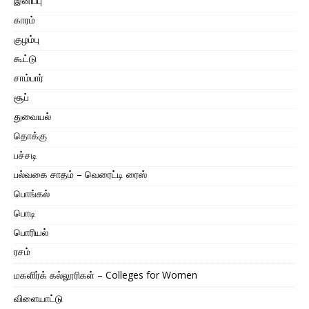
இனிப்பு
காரம்
குழம்பு
கூட்டு
சாம்பார்
சூப்
துவையல்
தொக்கு
பச்சடி
பல்வகை சாதம் – வெரைட்டி ரைஸ்
பொங்கல்
பொடி
பொரியல்
ரசம்
மகளிர்க் கல்லூரிகள் – Colleges for Women
விளையாட்டு