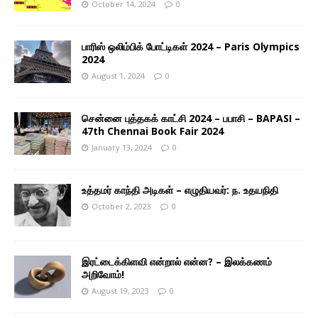
October 14, 2024
0
பாரிஸ் ஒலிம்பிக் போட்டிகள் 2024 – Paris Olympics
2024
August 1, 2024
0
சென்னை புத்தகக் காட்சி 2024 – பபாசி – BAPASI –
47th Chennai Book Fair 2024
January 13, 2024
0
உத்தமர் காந்தி அடிகள் – எழுதியவர்: ந. உதயநிதி
October 2, 2023
0
இரட்டைக்கிளவி என்றால் என்ன? – இலக்கணம்
அறிவோம்!
August 19, 2023
0