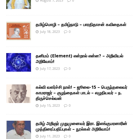
August 7, 2023
0
தமிழ்மொழி – தமிழ்நாடு – பாரதிதாசன் கவிதைகள்
July 18, 2023
0
தனிமம் (Element) என்றால் என்ன? – அறிவியல்
அறிவோம்!
July 17, 2023
0
கல்வி வளர்ச்சி நாள்! – ஜூலை-15 – பெருந்தலைவர்
காமராஜர் – குழந்தைகள் பாடல் – எழுதியவர் – ந.
திருச்செல்வன்
July 15, 2023
0
தமிழ் அறிஞர் முதுமுனைவர் இரா. இளங்குமரனாரின்
முத்திரைப்பதிப்புகள் – நூல்கள் அறிவோம்!
July 11, 2023
0