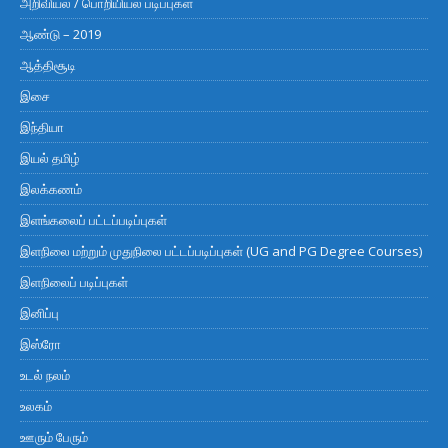
அறிவியல் / பொறியியல் படிப்புகள்
ஆண்டு – 2019
ஆத்திசூடி
இசை
இந்தியா
இயல் தமிழ்
இலக்கணம்
இளங்கலைப் பட்டப்படிப்புகள்
இளநிலை மற்றும் முதுநிலை பட்டப்படிப்புகள் (UG and PG Degree Courses)
இளநிலைப் படிப்புகள்
இனிப்பு
இஸ்ரோ
உடல் நலம்
உலகம்
ஊரும் பேரும்