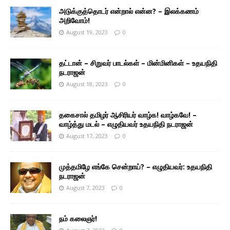
அடுக்குத்தொடர் என்றால் என்ன? – இலக்கணம்
அறிவோம்!
August 19, 2023
0
தட்டான் – சிறுவர் பாடல்கள் – மின்மினிகள் – உதயநிதி
நடராஜன்
August 18, 2023
0
தகைசால் தமிழர் ஆசிரியர் வாழ்க! வாழ்கவே! –
வாழ்த்து மடல் – எழுதியவர் உதயநிதி நடராஜன்
August 17, 2023
0
முத்தமிழே எங்கே சென்றாய்? – எழுதியவர்: உதயநிதி
நடராஜன்
August 7, 2023
0
நம் கலைஞர்!