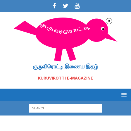
குருவிரொட்டி இணைய இதழ்
KURUVIROTTI E-MAGAZINE