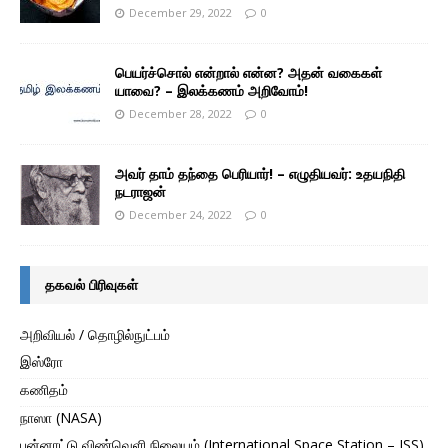
December 29, 2022
0
பெயர்ச்சொல் என்றால் என்ன? அதன் வகைகள்
யாவை? – இலக்கணம் அறிவோம்!
December 28, 2022
0
அவர் தாம் தந்தை பெரியார்! – எழுதியவர்: உதயநிதி
நடராஜன்
December 24, 2022
0
தகவல் பிரிவுகள்
அறிவியல் / தொழில்நுட்பம்
இஸ்ரோ
கணிதம்
நாஸா (NASA)
பன்னாட்டு விண்வெளி நிலையம் (International Space Station – ISS)