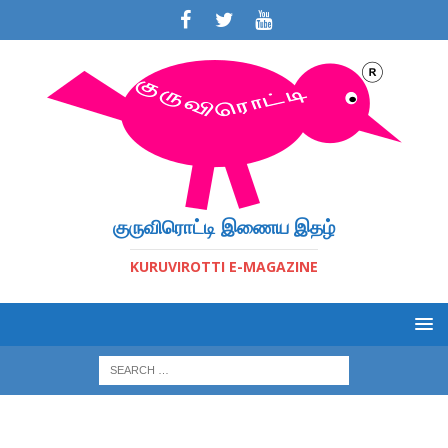
குருவிரொட்டி இணைய இதழ்
KURUVIROTTI E-MAGAZINE