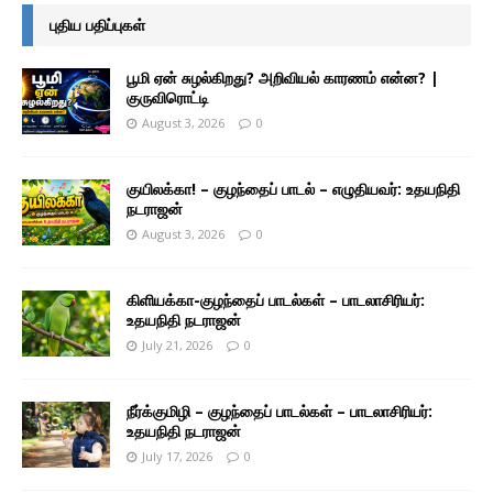
புதிய பதிப்புகள்
பூமி ஏன் சுழல்கிறது? அறிவியல் காரணம் என்ன? |
குருவிரொட்டி
August 3, 2026
0
குயிலக்கா! – குழந்தைப் பாடல் – எழுதியவர்: உதயநிதி
நடராஜன்
August 3, 2026
0
கிளியக்கா-குழந்தைப் பாடல்கள் – பாடலாசிரியர்:
உதயநிதி நடராஜன்
July 21, 2026
0
நீர்க்குமிழி – குழந்தைப் பாடல்கள் – பாடலாசிரியர்:
உதயநிதி நடராஜன்
July 17, 2026
0