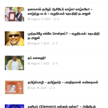
தகைசால் தமிழர் ஆசிரியர் வாழ்க! வாழ்கவே! –
வாழ்த்து மடல் – எழுதியவர் உதயநிதி நடராஜன்
August 17, 2023
0
முத்தமிழே எங்கே சென்றாய்? – எழுதியவர்: உதயநிதி
நடராஜன்
August 7, 2023
0
நம் கலைஞர்!
August 7, 2023
0
தமிழ்மொழி – தமிழ்நாடு – பாரதிதாசன் கவிதைகள்
July 18, 2023
0
தனிமம் (Element) என்றால் என்ன? – அறிவியல்