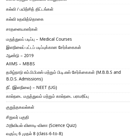
கல்வி / பயிற்சித் திட்டங்கள்
கல்வி உதவித்தொகை
சாதனையாளர்கள்
மருத்துவப் படிப்பு – Medical Courses
இளநிலைப் பட்டப் படிப்புக்கான சேர்க்கைகள்
ஆண்டு – 2019
AIIMS – MBBS
தமிழ்நாடு எம்.பி.பி.எஸ் மற்றும் பி.டி.எஸ் சேர்க்கைகள் (M.B.B.S and
B.D.S. Admissions)
நீட் (இளநிலை) – NEET (UG)
கால்நடை மருத்துவம் மற்றும் கால்நடை பராமரிப்பு
குறுந்தகவல்கள்
சிறுவர் பகுதி
அறிவியல் வினாடி-வினா (Science Quiz)
வகுப்பு 6 முதல் 8 (class-6-to-8)