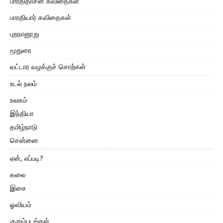
பாரதிதாசன் கவிதைகள்
பாரதியார் கவிதைகள்
புறநானூறு
மூதுரை
வட்டார வழக்குச் சொற்கள்
உடல் நலம்
உலகம்
இந்தியா
தமிழ்நாடு
சென்னை
ஏன், எப்படி?
கலை
இசை
ஓவியம்
குறும்படங்கள்