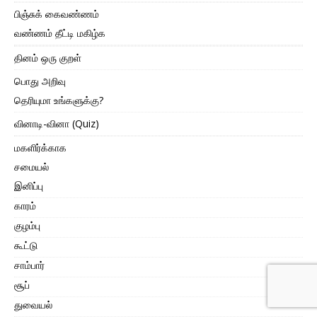
பிஞ்சுக் கைவண்ணம்
வண்ணம் தீட்டி மகிழ்க
தினம் ஒரு குறள்
பொது அறிவு
தெரியுமா உங்களுக்கு?
வினாடி-வினா (Quiz)
மகளிர்க்காக
சமையல்
இனிப்பு
காரம்
குழம்பு
கூட்டு
சாம்பார்
சூப்
துவையல்