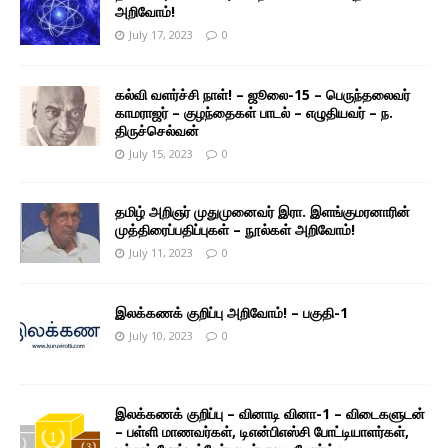
அறிவோம்!
July 17, 2023
0
கல்வி வளர்ச்சி நாள்! – ஜூலை-15 – பெருந்தலைவர்
காமராஜர் – குழந்தைகள் பாடல் – எழுதியவர் – ந.
திருச்செல்வன்
July 15, 2023
0
தமிழ் அறிஞர் முதுமுனைவர் இரா. இளங்குமரனாரின்
முத்திரைப்பதிப்புகள் – நூல்கள் அறிவோம்!
July 11, 2023
0
இலக்கணக் குறிப்பு அறிவோம்! – பகுதி-1
July 10, 2023
0
இலக்கணக் குறிப்பு – வினாடி வினா-1 – விடைகளுடன்
– பள்ளி மாணவர்கள், டிஎன்பிஎஸ்சி போட்டியாளர்கள்,