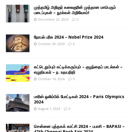
முத்தமிழ் அறிஞர் கலைஞரின் முத்தான மாபெரும்
படைப்புகள் – நூல்கள் அறிவோம்!
December 22, 2024
0
நோபல் பரிசு 2024 – Nobel Prize 2024
October 20, 2024
0
கட்டெறும்பும் கட்டிக்கரும்பும் – குழந்தைப் பாடல்கள் –
எழுதியவர் – ந. உதயநிதி
October 14, 2024
0
பாரிஸ் ஒலிம்பிக் போட்டிகள் 2024 – Paris Olympics
2024
August 1, 2024
0
சென்னை புத்தகக் காட்சி 2024 – பபாசி – BAPASI –
47th Chennai Book Fair 2024