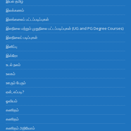
இயல் தமிழ்
இலக்கணம்
இளங்கலைப் பட்டப்படிப்புகள்
இளநிலை மற்றும் முதுநிலை பட்டப்படிப்புகள் (UG and PG Degree Courses)
இளநிலைப் படிப்புகள்
இனிப்பு
இஸ்ரோ
உடல் நலம்
உலகம்
ஊரும் பேரும்
ஏன், எப்படி?
ஓவியம்
கணிதம்
கணிதம்
கணிதம் அறிவோம்