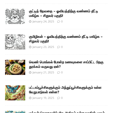
குட்டித் தேவதை – ஓவியத்திற்கு வண்ணம் தீட்டி
மகிழ்க – சிறுவர் பகுதி!
January 24, 2025
0
குமிழிகள் – ஓவியத்திற்கு வண்ணம் தீட்டி மகிழ்க –
சிறுவர் பகுதி!
January 23, 2025
0
வெண் பொங்கல் போன்ற உணவுகளை சாப்பிட்ட பிறகு
தூக்கம் வருவது ஏன்?
January 21, 2025
0
பட்டாம்பூச்சிகளுக்கும் அந்துப்பூச்சிகளுக்கும் உள்ள
வேறுபாடுகள் என்ன?
January 19, 2025
0
மக்கள் தொகையில் மிக அதிகம் உள்ள உலகின் முதல்