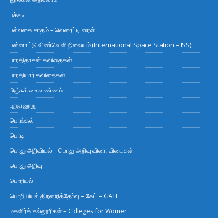
பச்சடி
பல்வகை சாதம் – வெரைட்டி ரைஸ்
பன்னாட்டு விண்வெளி நிலையம் (International Space Station – ISS)
பாரதிதாசன் கவிதைகள்
பாரதியார் கவிதைகள்
பிஞ்சுக் கைவண்ணம்
புறநானூறு
பொங்கல்
பொடி
பொது அறிவியல் – பொது அறிவு வினா விடைகள்
பொது அறிவு
பொரியல்
பொறியியல் திறனறித்தேர்வு – கேட் – GATE
மகளிர்க் கல்லூரிகள் – Colleges for Women