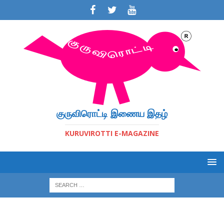
குருவிரொட்டி இணைய இதழ்
KURUVIROTTI E-MAGAZINE