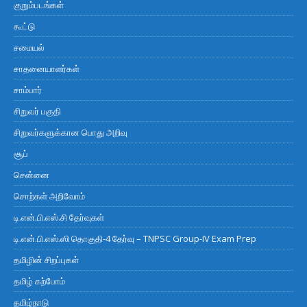
குறும்படங்கள்
கூட்டு
சமையல்
சாதனையாளர்கள்
சாம்பார்
சிறுவர் பகுதி
சிறுவர்களுக்கான பொது அறிவு
சூப்
சென்னை
சொற்கள் அறிவோம்
டி.என்.பி.எஸ்.சி தேர்வுகள்
டி.என்.பி.எஸ்.ஸி தொகுதி-4 தேர்வு – TNPSC Group-IV Exam Prep
தமிழின் சிறப்புகள்
தமிழ் கற்போம்
தமிழ்நாடு