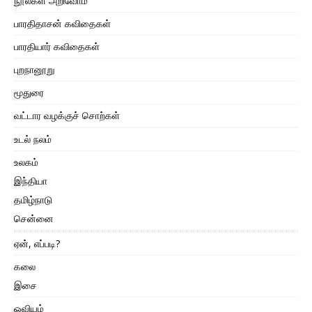
நூல்கள் அறிவோம்
பாரதிதாசன் கவிதைகள்
பாரதியார் கவிதைகள்
புறநானூறு
மூதுரை
வட்டார வழக்குச் சொற்கள்
உடல் நலம்
உலகம்
இந்தியா
தமிழ்நாடு
சென்னை
ஏன், எப்படி?
கலை
இசை
ஓவியம்