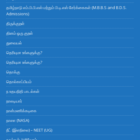
தமிழ்நாடு எம்.பி.பி.எஸ் மற்றும் பி.டி.எஸ் சேர்க்கைகள் (M.B.B.S and B.D.S.
Admissions)
திருக்குறள்
தினம் ஒரு குறள்
துவையல்
தெரியுமா உங்களுக்கு?
தெரியுமா உங்களுக்கு?
தொக்கு
தொல்காப்பியம்
ந உதயநிதி பாடல்கள்
நாலடியார்
நான்மணிக்கடிகை
நாஸா (NASA)
நீட் (இளநிலை) – NEET (UG)
நூல்கள் அறிவோம்