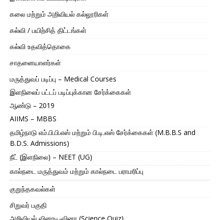
கலை மற்றும் அறிவியல் கல்லூரிகள்
கல்வி / பயிற்சித் திட்டங்கள்
கல்வி உதவித்தொகை
சாதனையாளர்கள்
மருத்துவப் படிப்பு – Medical Courses
இளநிலைப் பட்டப் படிப்புக்கான சேர்க்கைகள்
ஆண்டு – 2019
AIIMS – MBBS
தமிழ்நாடு எம்.பி.பி.எஸ் மற்றும் பி.டி.எஸ் சேர்க்கைகள் (M.B.B.S and
B.D.S. Admissions)
நீட் (இளநிலை) – NEET (UG)
கால்நடை மருத்துவம் மற்றும் கால்நடை பராமரிப்பு
குறுந்தகவல்கள்
சிறுவர் பகுதி
அறிவியல் வினாடி-வினா (Science Quiz)