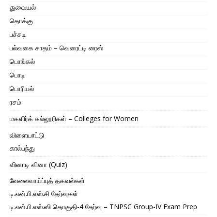
துவையல்
தொக்கு
பச்சடி
பல்வகை சாதம் – வெரைட்டி ரைஸ்
பொங்கல்
பொடி
பொரியல்
ரசம்
மகளிர்க் கல்லூரிகள் – Colleges for Women
விளையாட்டு
கால்பந்து
வினாடி வினா (Quiz)
வேலைவாய்ப்புத் தகவல்கள்
டி.என்.பி.எஸ்.சி தேர்வுகள்
டி.என்.பி.எஸ்.ஸி தொகுதி-4 தேர்வு – TNPSC Group-IV Exam Prep