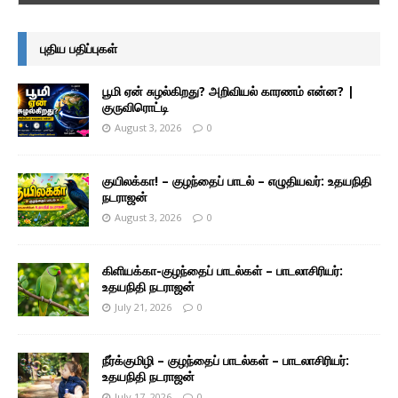
புதிய பதிப்புகள்
பூமி ஏன் சுழல்கிறது? அறிவியல் காரணம் என்ன? |
குருவிரொட்டி
August 3, 2026
0
குயிலக்கா! – குழந்தைப் பாடல் – எழுதியவர்: உதயநிதி
நடராஜன்
August 3, 2026
0
கிளியக்கா-குழந்தைப் பாடல்கள் – பாடலாசிரியர்:
உதயநிதி நடராஜன்
July 21, 2026
0
நீர்க்குமிழி – குழந்தைப் பாடல்கள் – பாடலாசிரியர்:
உதயநிதி நடராஜன்
July 17, 2026
0