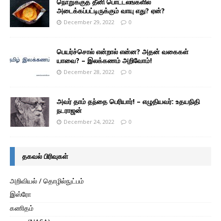
நொறுக்குத் தீனி பொட்டலங்களில்
அடைக்கப்பட்டிருக்கும் வாயு எது? ஏன்?
December 29, 2022
0
பெயர்ச்சொல் என்றால் என்ன? அதன் வகைகள்
யாவை? – இலக்கணம் அறிவோம்!
December 28, 2022
0
அவர் தாம் தந்தை பெரியார்! – எழுதியவர்: உதயநிதி
நடராஜன்
December 24, 2022
0
தகவல் பிரிவுகள்
அறிவியல் / தொழில்நுட்பம்
இஸ்ரோ
கணிதம்