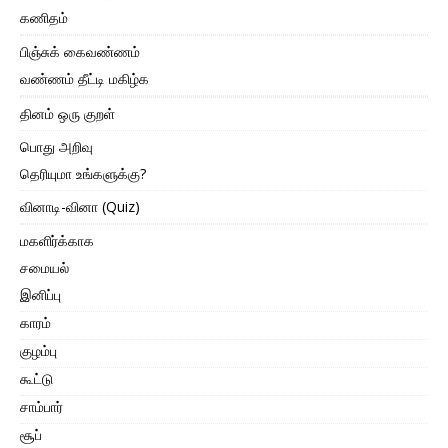
கணிதம்
பிஞ்சுக் கைவண்ணம்
வண்ணம் தீட்டி மகிழ்க
தினம் ஒரு குறள்
பொது அறிவு
தெரியுமா உங்களுக்கு?
வினாடி-வினா (Quiz)
மகளிர்க்காக
சமையல்
இனிப்பு
காரம்
குழம்பு
கூட்டு
சாம்பார்
சூப்