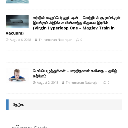
வர்ஜின் ஹைப்பெர் லூப் ஒன் – வெற்றிடக் குழாய்க்குள்
இயங்கும் அதிவேக மின்காந்த மிதவை இரயில்
(Virgin Hyperloop One – Maglev Train in
Vacuum)
August 6, 2018
Thirumaran Natarajan
0
மெய்யெழுத்துக்கள் – பாரதிதாசன் கவிதை – தமிழ்
கற்போம்
August 2, 2018
Thirumaran Natarajan
0
தேடுக