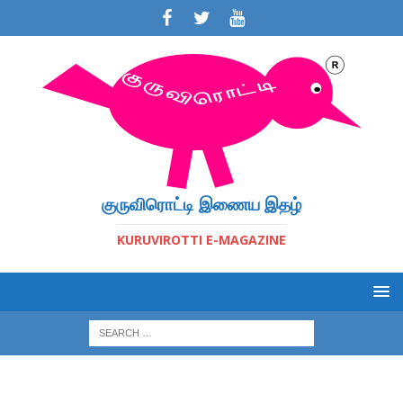
குருவிரொட்டி இணைய இதழ்
KURUVIROTTI E-MAGAZINE