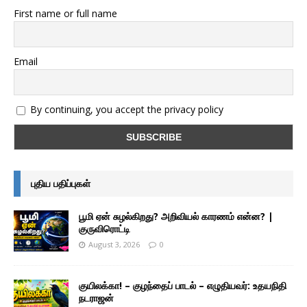
First name or full name
Email
By continuing, you accept the privacy policy
புதிய பதிப்புகள்
பூமி ஏன் சுழல்கிறது? அறிவியல் காரணம் என்ன? |
குருவிரொட்டி
August 3, 2026
0
குயிலக்கா! – குழந்தைப் பாடல் – எழுதியவர்: உதயநிதி
நடராஜன்