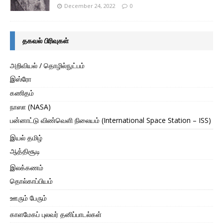
December 24, 2022
0
தகவல் பிரிவுகள்
அறிவியல் / தொழில்நுட்பம்
இஸ்ரோ
கணிதம்
நாஸா (NASA)
பன்னாட்டு விண்வெளி நிலையம் (International Space Station – ISS)
இயல் தமிழ்
ஆத்திசூடி
இலக்கணம்
தொல்காப்பியம்
ஊரும் பேரும்
காளமேகப் புலவர் தனிப்பாடல்கள்