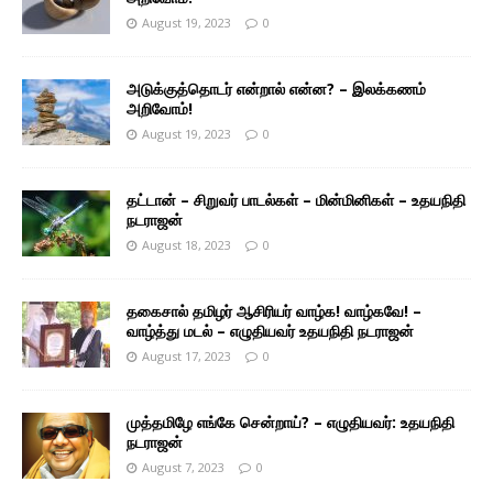
August 19, 2023
0
அடுக்குத்தொடர் என்றால் என்ன? – இலக்கணம்
அறிவோம்!
August 19, 2023
0
தட்டான் – சிறுவர் பாடல்கள் – மின்மினிகள் – உதயநிதி
நடராஜன்
August 18, 2023
0
தகைசால் தமிழர் ஆசிரியர் வாழ்க! வாழ்கவே! –
வாழ்த்து மடல் – எழுதியவர் உதயநிதி நடராஜன்
August 17, 2023
0
முத்தமிழே எங்கே சென்றாய்? – எழுதியவர்: உதயநிதி
நடராஜன்
August 7, 2023
0