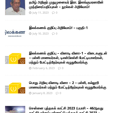
தமிழ் அறிஞர் முதுமுனைவர் இரா. இளங்குமரனாரின்
முத்திரைப்பதிப்புகள் – நூல்கள் அறிவோம்!
July 11, 2023
0
இலக்கணக் குறிப்பு அறிவோம்! – பகுதி-1
July 10, 2023
0
இலக்கணக் குறிப்பு – வினாடி வினா-1 – விடைகளுடன்
– பள்ளி மாணவர்கள், டிஎன்பிஎஸ்சி போட்டியாளர்கள்,
மற்றும் போட்டித்தேர்வுகள் எழுதுவோர்க்கு
February 6, 2023
0
பொது அறிவு வினாடி வினா – 2 – பள்ளி, கல்லூரி
மாணவர்கள் மற்றும் போட்டித்தேர்வுகள் எழுதுவோர்க்கு
January 8, 2023
0
சென்னை புத்தகக் காட்சி 2023 (பபாசி – 46ஆவது
காட்சி) மற்றும் பன்னாட்டு புத்தகக் காட்சி 2023 –