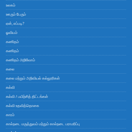
உலகம்
ஊரும் பேரும்
ஏன், எப்படி?
ஓவியம்
கணிதம்
கணிதம்
கணிதம் அறிவோம்
கலை
கலை மற்றும் அறிவியல் கல்லூரிகள்
கல்வி
கல்வி / பயிற்சித் திட்டங்கள்
கல்வி உதவித்தொகை
காரம்
கால்நடை மருத்துவம் மற்றும் கால்நடை பராமரிப்பு