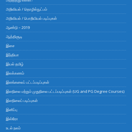
அடுத்தது என்ன?
அறிவியல் / தொழில்நுட்பம்
அறிவியல் / பொறியியல் படிப்புகள்
ஆண்டு – 2019
ஆத்திசூடி
இசை
இந்தியா
இயல் தமிழ்
இலக்கணம்
இளங்கலைப் பட்டப்படிப்புகள்
இளநிலை மற்றும் முதுநிலை பட்டப்படிப்புகள் (UG and PG Degree Courses)
இளநிலைப் படிப்புகள்
இனிப்பு
இஸ்ரோ
உடல் நலம்