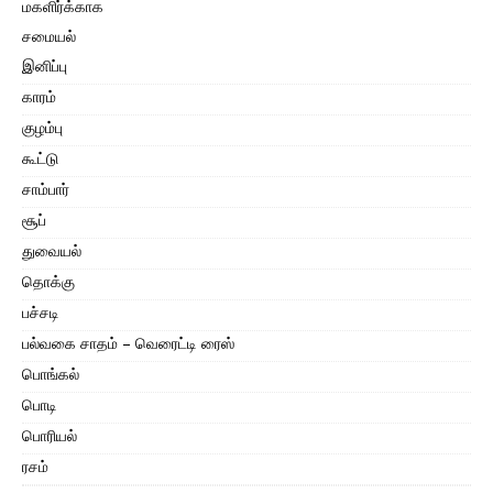
மகளிர்க்காக
சமையல்
இனிப்பு
காரம்
குழம்பு
கூட்டு
சாம்பார்
சூப்
துவையல்
தொக்கு
பச்சடி
பல்வகை சாதம் – வெரைட்டி ரைஸ்
பொங்கல்
பொடி
பொரியல்
ரசம்