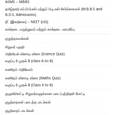
AIIMS – MBBS
தமிழ்நாடு எம்.பி.பி.எஸ் மற்றும் பி.டி.எஸ் சேர்க்கைகள் (M.B.B.S and
B.D.S. Admissions)
நீட் (இளநிலை) – NEET (UG)
கால்நடை மருத்துவம் மற்றும் கால்நடை பராமரிப்பு
குறுந்தகவல்கள்
சிறுவர் பகுதி
அறிவியல் வினாடி-வினா (Science Quiz)
வகுப்பு 6 முதல் 8 (class-6-to-8)
கணிதம் அறிவோம்
கணிதம் வினாடி வினா (Maths Quiz)
வகுப்பு 6 முதல் 8 (Class 6 to 8)
குருவிரொட்டி சிறுவர்களுக்கான படைப்புத்திறன் போட்டி
குழந்தைகள் படைத்த பாடல்கள்
குழந்தைப் பாடல்கள்