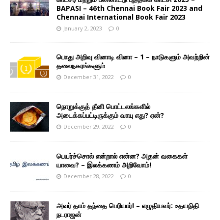
BAPASI – 46th Chennai Book Fair 2023 and
Chennai International Book Fair 2023
January 2, 2023
0
பொது அறிவு வினாடி வினா – 1 – நாடுகளும் அவற்றின்
தலைநகரங்களும்
December 31, 2022
0
நொறுக்குத் தீனி பொட்டலங்களில்
அடைக்கப்பட்டிருக்கும் வாயு எது? ஏன்?
December 29, 2022
0
பெயர்ச்சொல் என்றால் என்ன? அதன் வகைகள்
யாவை? – இலக்கணம் அறிவோம்!
December 28, 2022
0
அவர் தாம் தந்தை பெரியார்! – எழுதியவர்: உதயநிதி
நடராஜன்