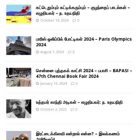
கட்டெறும்பும் கட்டிக்கரும்பும் – குழந்தைப் பாடல்கள் –
எழுதியவர் – ந. உதயநிதி
October 14, 2024
0
பாரிஸ் ஒலிம்பிக் போட்டிகள் 2024 – Paris Olympics
2024
August 1, 2024
0
சென்னை புத்தகக் காட்சி 2024 – பபாசி – BAPASI –
47th Chennai Book Fair 2024
January 13, 2024
0
உத்தமர் காந்தி அடிகள் – எழுதியவர்: ந. உதயநிதி
October 2, 2023
0
இரட்டைக்கிளவி என்றால் என்ன? – இலக்கணம்
அறிவோம்!