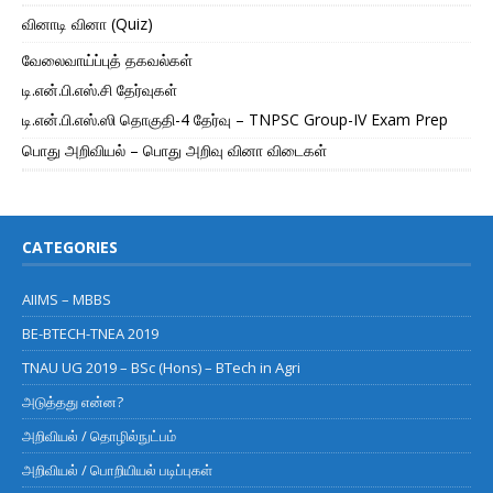
வினாடி வினா (Quiz)
வேலைவாய்ப்புத் தகவல்கள்
டி.என்.பி.எஸ்.சி தேர்வுகள்
டி.என்.பி.எஸ்.ஸி தொகுதி-4 தேர்வு – TNPSC Group-IV Exam Prep
பொது அறிவியல் – பொது அறிவு வினா விடைகள்
CATEGORIES
AIIMS – MBBS
BE-BTECH-TNEA 2019
TNAU UG 2019 – BSc (Hons) – BTech in Agri
அடுத்தது என்ன?
அறிவியல் / தொழில்நுட்பம்
அறிவியல் / பொறியியல் படிப்புகள்