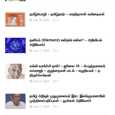
தமிழ்மொழி – தமிழ்நாடு – பாரதிதாசன் கவிதைகள்
July 18, 2023
0
தனிமம் (Element) என்றால் என்ன? – அறிவியல்
அறிவோம்!
July 17, 2023
0
கல்வி வளர்ச்சி நாள்! – ஜூலை-15 – பெருந்தலைவர்
காமராஜர் – குழந்தைகள் பாடல் – எழுதியவர் – ந.
திருச்செல்வன்
July 15, 2023
0
தமிழ் அறிஞர் முதுமுனைவர் இரா. இளங்குமரனாரின்
முத்திரைப்பதிப்புகள் – நூல்கள் அறிவோம்!
July 11, 2023
0