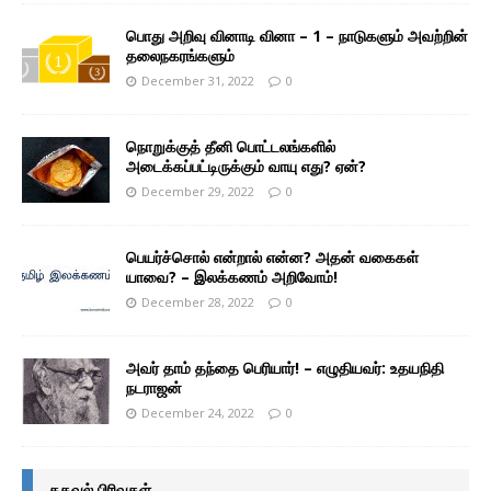
பொது அறிவு வினாடி வினா – 1 – நாடுகளும் அவற்றின்
தலைநகரங்களும்
December 31, 2022
0
நொறுக்குத் தீனி பொட்டலங்களில்
அடைக்கப்பட்டிருக்கும் வாயு எது? ஏன்?
December 29, 2022
0
பெயர்ச்சொல் என்றால் என்ன? அதன் வகைகள்
யாவை? – இலக்கணம் அறிவோம்!
December 28, 2022
0
அவர் தாம் தந்தை பெரியார்! – எழுதியவர்: உதயநிதி
நடராஜன்
December 24, 2022
0
தகவல் பிரிவுகள்