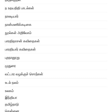
ந உதயநிதி பாடல்கள்
நாலடியார்
நான்மணிக்கடிகை
நூல்கள் அறிவோம்
பாரதிதாசன் கவிதைகள்
பாரதியார் கவிதைகள்
புறநானூறு
மூதுரை
வட்டார வழக்குச் சொற்கள்
உடல் நலம்
உலகம்
இந்தியா
தமிழ்நாடு
சென்னை