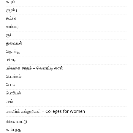
காரம்
குழம்பு
கூட்டு
சாம்பார்
சூப்
துவையல்
தொக்கு
பச்சடி
பல்வகை சாதம் – வெரைட்டி ரைஸ்
பொங்கல்
பொடி
பொரியல்
ரசம்
மகளிர்க் கல்லூரிகள் – Colleges for Women
விளையாட்டு
கால்பந்து