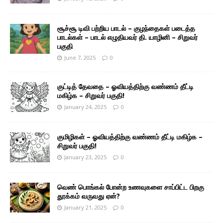
சூச்சூ டிவி பற்றிய பாடல் – குழந்தைகள் படைத்த
பாடல்கள் – பாடல் எழுதியவர் தி. யாழினி – சிறுவர்
பகுதி
June 7, 2025
0
குட்டித் தேவதை – ஓவியத்திற்கு வண்ணம் தீட்டி
மகிழ்க – சிறுவர் பகுதி!
January 24, 2025
0
குமிழிகள் – ஓவியத்திற்கு வண்ணம் தீட்டி மகிழ்க –
சிறுவர் பகுதி!
January 23, 2025
0
வெண் பொங்கல் போன்ற உணவுகளை சாப்பிட்ட பிறகு
தூக்கம் வருவது ஏன்?
January 21, 2025
0