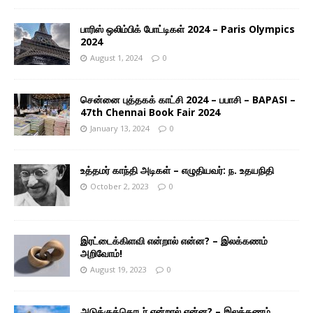
பாரிஸ் ஒலிம்பிக் போட்டிகள் 2024 – Paris Olympics
2024
August 1, 2024
0
சென்னை புத்தகக் காட்சி 2024 – பபாசி – BAPASI –
47th Chennai Book Fair 2024
January 13, 2024
0
உத்தமர் காந்தி அடிகள் – எழுதியவர்: ந. உதயநிதி
October 2, 2023
0
இரட்டைக்கிளவி என்றால் என்ன? – இலக்கணம்
அறிவோம்!
August 19, 2023
0
அடுக்குத்தொடர் என்றால் என்ன? – இலக்கணம்