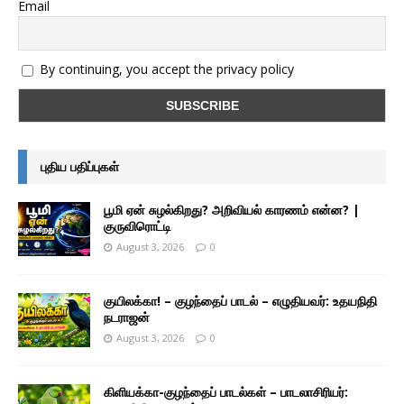
Email
By continuing, you accept the privacy policy
புதிய பதிப்புகள்
பூமி ஏன் சுழல்கிறது? அறிவியல் காரணம் என்ன? |
குருவிரொட்டி
August 3, 2026
0
குயிலக்கா! – குழந்தைப் பாடல் – எழுதியவர்: உதயநிதி
நடராஜன்
August 3, 2026
0
கிளியக்கா-குழந்தைப் பாடல்கள் – பாடலாசிரியர்: