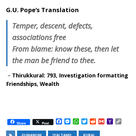
G.U. Pope’s Translation
Temper, descent, defects,
associations free
From blame: know these, then let
the man be friend to thee.
–
Thirukkural: 793, Investigation formatting
Friendships, Wealth
F
M
W
T
R
G
Y
C
Share
Post
a
e
h
w
e
m
a
o
c
s
a
i
d
a
h
p
GUNANUM
IYALTAMIL
KURAL