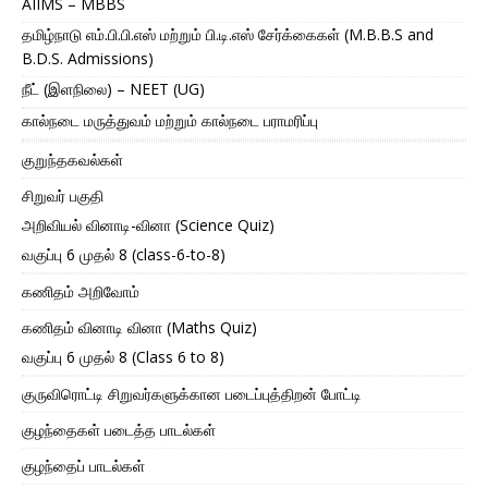
AIIMS – MBBS
தமிழ்நாடு எம்.பி.பி.எஸ் மற்றும் பி.டி.எஸ் சேர்க்கைகள் (M.B.B.S and
B.D.S. Admissions)
நீட் (இளநிலை) – NEET (UG)
கால்நடை மருத்துவம் மற்றும் கால்நடை பராமரிப்பு
குறுந்தகவல்கள்
சிறுவர் பகுதி
அறிவியல் வினாடி-வினா (Science Quiz)
வகுப்பு 6 முதல் 8 (class-6-to-8)
கணிதம் அறிவோம்
கணிதம் வினாடி வினா (Maths Quiz)
வகுப்பு 6 முதல் 8 (Class 6 to 8)
குருவிரொட்டி சிறுவர்களுக்கான படைப்புத்திறன் போட்டி
குழந்தைகள் படைத்த பாடல்கள்
குழந்தைப் பாடல்கள்