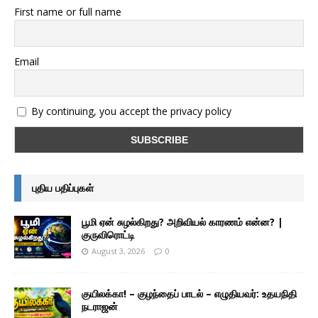
First name or full name
Email
By continuing, you accept the privacy policy
புதிய பதிப்புகள்
பூமி ஏன் சுழல்கிறது? அறிவியல் காரணம் என்ன? |
குருவிரொட்டி
August 3, 2026
0
குயிலக்கா! – குழந்தைப் பாடல் – எழுதியவர்: உதயநிதி
நடராஜன்