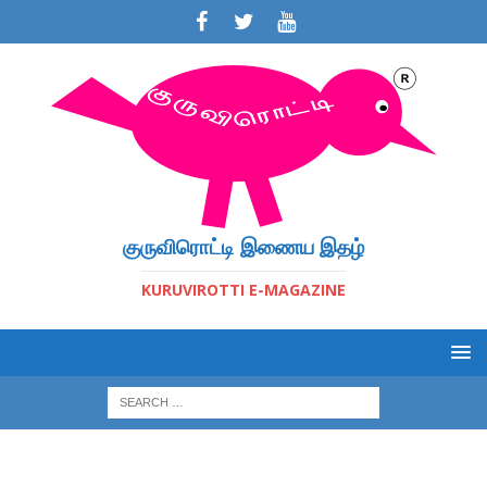
குருவிரொட்டி இணைய இதழ்
KURUVIROTTI E-MAGAZINE