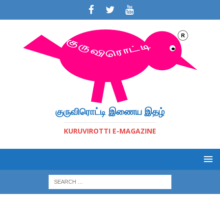
குருவிரொட்டி இணைய இதழ்
KURUVIROTTI E-MAGAZINE