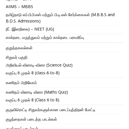
AIIMS – MBBS
தமிழ்நாடு எம்.பி.பி.எஸ் மற்றும் பி.டி.எஸ் சேர்க்கைகள் (M.B.B.S and
B.D.S. Admissions)
நீட் (இளநிலை) – NEET (UG)
கால்நடை மருத்துவம் மற்றும் கால்நடை பராமரிப்பு
குறுந்தகவல்கள்
சிறுவர் பகுதி
அறிவியல் வினாடி-வினா (Science Quiz)
வகுப்பு 6 முதல் 8 (class-6-to-8)
கணிதம் அறிவோம்
கணிதம் வினாடி வினா (Maths Quiz)
வகுப்பு 6 முதல் 8 (Class 6 to 8)
குருவிரொட்டி சிறுவர்களுக்கான படைப்புத்திறன் போட்டி
குழந்தைகள் படைத்த பாடல்கள்
குழந்தைப் பாடல்கள்