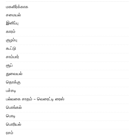
மகளிர்க்காக
சமையல்
இனிப்பு
காரம்
குழம்பு
கூட்டு
சாம்பார்
சூப்
துவையல்
தொக்கு
பச்சடி
பல்வகை சாதம் – வெரைட்டி ரைஸ்
பொங்கல்
பொடி
பொரியல்
ரசம்