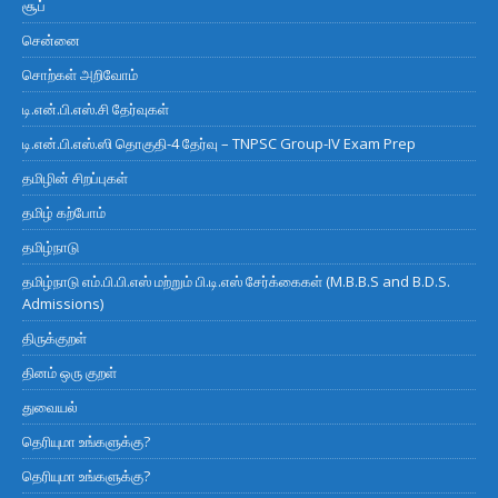
சூப்
சென்னை
சொற்கள் அறிவோம்
டி.என்.பி.எஸ்.சி தேர்வுகள்
டி.என்.பி.எஸ்.ஸி தொகுதி-4 தேர்வு – TNPSC Group-IV Exam Prep
தமிழின் சிறப்புகள்
தமிழ் கற்போம்
தமிழ்நாடு
தமிழ்நாடு எம்.பி.பி.எஸ் மற்றும் பி.டி.எஸ் சேர்க்கைகள் (M.B.B.S and B.D.S.
Admissions)
திருக்குறள்
தினம் ஒரு குறள்
துவையல்
தெரியுமா உங்களுக்கு?
தெரியுமா உங்களுக்கு?