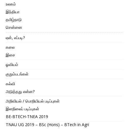
உலகம்
இந்தியா
தமிழ்நாடு
சென்னை
ஏன், எப்படி?
கலை
இசை
ஓவியம்
குறும்படங்கள்
கல்வி
அடுத்தது என்ன?
அறிவியல் / பொறியியல் படிப்புகள்
இளநிலைப் படிப்புகள்
BE-BTECH-TNEA 2019
TNAU UG 2019 – BSc (Hons) – BTech in Agri