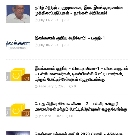
தமிழ் அறிஞர் முதுமுனைவர் இரா. இளங்குமரனாரின்
முத்திரைப்பதிப்புகள் – நூல்கள் அறிவோம்!
July 11, 2023
0
இலக்கணக் குறிப்பு அறிவோம்! – பகுதி-1
July 10, 2023
0
இலக்கணக் குறிப்பு – வினாடி வினா-1 – விடைகளுடன்
– பள்ளி மாணவர்கள், டிஎன்பிஎஸ்சி போட்டியாளர்கள்,
மற்றும் போட்டித்தேர்வுகள் எழுதுவோர்க்கு
February 6, 2023
0
பொது அறிவு வினாடி வினா – 2 – பள்ளி, கல்லூரி
மாணவர்கள் மற்றும் போட்டித்தேர்வுகள் எழுதுவோர்க்கு
January 8, 2023
0
சென்னை புத்தகக் காட்சி 2023 (பபாசி – 46ஆவது