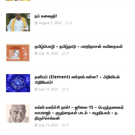
நம் கலைஞர்!
August 7, 2023
0
தமிழ்மொழி – தமிழ்நாடு – பாரதிதாசன் கவிதைகள்
July 18, 2023
0
தனிமம் (Element) என்றால் என்ன? – அறிவியல்
அறிவோம்!
July 17, 2023
0
கல்வி வளர்ச்சி நாள்! – ஜூலை-15 – பெருந்தலைவர்
காமராஜர் – குழந்தைகள் பாடல் – எழுதியவர் – ந.
திருச்செல்வன்
July 15, 2023
0