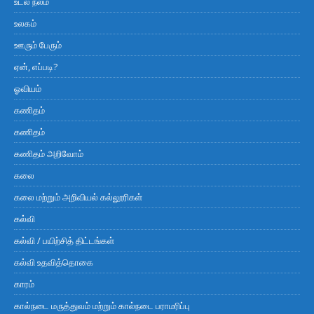
உடல் நலம்
உலகம்
ஊரும் பேரும்
ஏன், எப்படி?
ஓவியம்
கணிதம்
கணிதம்
கணிதம் அறிவோம்
கலை
கலை மற்றும் அறிவியல் கல்லூரிகள்
கல்வி
கல்வி / பயிற்சித் திட்டங்கள்
கல்வி உதவித்தொகை
காரம்
கால்நடை மருத்துவம் மற்றும் கால்நடை பராமரிப்பு