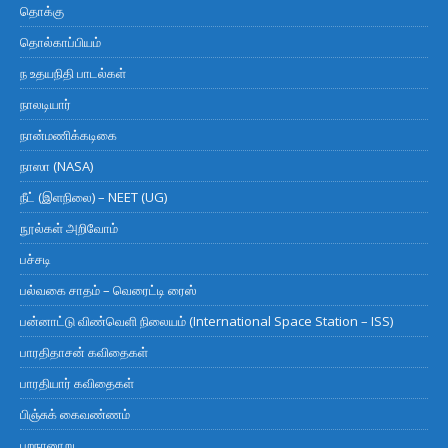
தொக்கு
தொல்காப்பியம்
ந உதயநிதி பாடல்கள்
நாலடியார்
நான்மணிக்கடிகை
நாஸா (NASA)
நீட் (இளநிலை) – NEET (UG)
நூல்கள் அறிவோம்
பச்சடி
பல்வகை சாதம் – வெரைட்டி ரைஸ்
பன்னாட்டு விண்வெளி நிலையம் (International Space Station – ISS)
பாரதிதாசன் கவிதைகள்
பாரதியார் கவிதைகள்
பிஞ்சுக் கைவண்ணம்
புறநானூறு