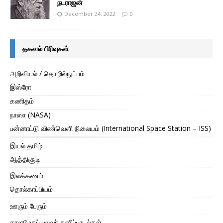
நடராஜன்
December 24, 2022
0
தகவல் பிரிவுகள்
அறிவியல் / தொழில்நுட்பம்
இஸ்ரோ
கணிதம்
நாஸா (NASA)
பன்னாட்டு விண்வெளி நிலையம் (International Space Station – ISS)
இயல் தமிழ்
ஆத்திசூடி
இலக்கணம்
தொல்காப்பியம்
ஊரும் பேரும்
காளமேகப் புலவர் தனிப்பாடல்கள்