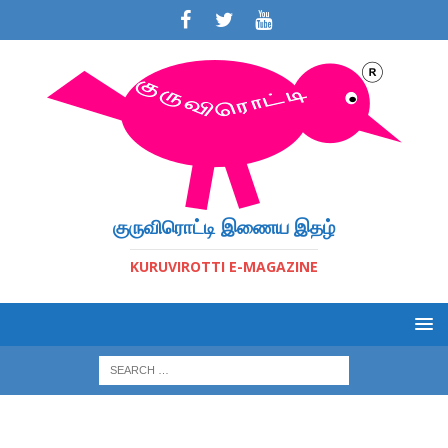
குருவிரொட்டி இணைய இதழ்
KURUVIROTTI E-MAGAZINE