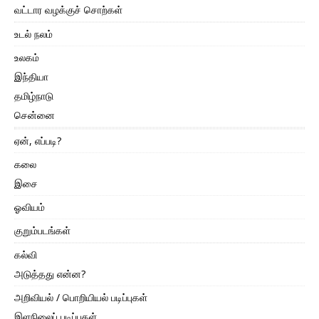
வட்டார வழக்குச் சொற்கள்
உடல் நலம்
உலகம்
இந்தியா
தமிழ்நாடு
சென்னை
ஏன், எப்படி?
கலை
இசை
ஓவியம்
குறும்படங்கள்
கல்வி
அடுத்தது என்ன?
அறிவியல் / பொறியியல் படிப்புகள்
இளநிலைப் படிப்புகள்