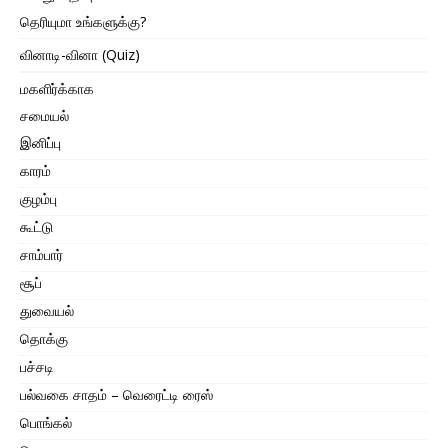
தெரியுமா உங்களுக்கு?
வினாடி-வினா (Quiz)
மகளிர்க்காக
சமையல்
இனிப்பு
காரம்
குழம்பு
கூட்டு
சாம்பார்
சூப்
துவையல்
தொக்கு
பச்சடி
பல்வகை சாதம் – வெரைட்டி ரைஸ்
பொங்கல்