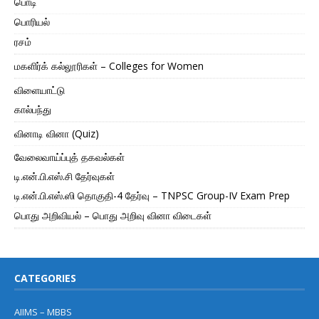
பொடி
பொரியல்
ரசம்
மகளிர்க் கல்லூரிகள் – Colleges for Women
விளையாட்டு
கால்பந்து
வினாடி வினா (Quiz)
வேலைவாய்ப்புத் தகவல்கள்
டி.என்.பி.எஸ்.சி தேர்வுகள்
டி.என்.பி.எஸ்.ஸி தொகுதி-4 தேர்வு – TNPSC Group-IV Exam Prep
பொது அறிவியல் – பொது அறிவு வினா விடைகள்
CATEGORIES
AIIMS – MBBS