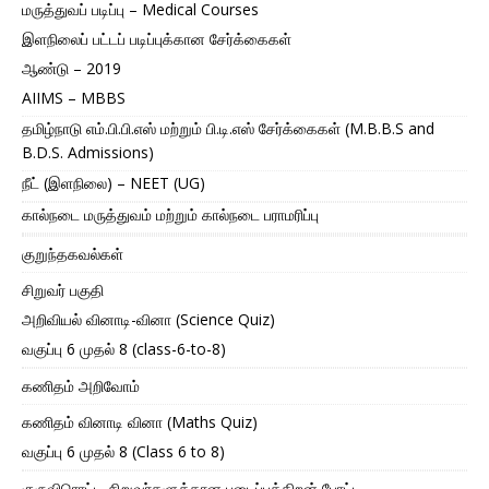
மருத்துவப் படிப்பு – Medical Courses
இளநிலைப் பட்டப் படிப்புக்கான சேர்க்கைகள்
ஆண்டு – 2019
AIIMS – MBBS
தமிழ்நாடு எம்.பி.பி.எஸ் மற்றும் பி.டி.எஸ் சேர்க்கைகள் (M.B.B.S and
B.D.S. Admissions)
நீட் (இளநிலை) – NEET (UG)
கால்நடை மருத்துவம் மற்றும் கால்நடை பராமரிப்பு
குறுந்தகவல்கள்
சிறுவர் பகுதி
அறிவியல் வினாடி-வினா (Science Quiz)
வகுப்பு 6 முதல் 8 (class-6-to-8)
கணிதம் அறிவோம்
கணிதம் வினாடி வினா (Maths Quiz)
வகுப்பு 6 முதல் 8 (Class 6 to 8)
குருவிரொட்டி சிறுவர்களுக்கான படைப்புத்திறன் போட்டி