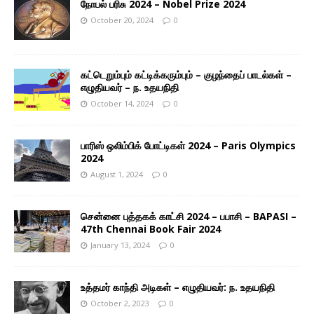
நோபல் பரிசு 2024 – Nobel Prize 2024
October 20, 2024
0
கட்டெறும்பும் கட்டிக்கரும்பும் – குழந்தைப் பாடல்கள் –
எழுதியவர் – ந. உதயநிதி
October 14, 2024
0
பாரிஸ் ஒலிம்பிக் போட்டிகள் 2024 – Paris Olympics
2024
August 1, 2024
0
சென்னை புத்தகக் காட்சி 2024 – பபாசி – BAPASI –
47th Chennai Book Fair 2024
January 13, 2024
0
உத்தமர் காந்தி அடிகள் – எழுதியவர்: ந. உதயநிதி
October 2, 2023
0