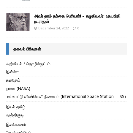
அவர் தாம் தந்தை பெரியார்! – எழுதியவர்: உதயநிதி
நடராஜன்
December 24, 2022
0
தகவல் பிரிவுகள்
அறிவியல் / தொழில்நுட்பம்
இஸ்ரோ
கணிதம்
நாஸா (NASA)
பன்னாட்டு விண்வெளி நிலையம் (International Space Station – ISS)
இயல் தமிழ்
ஆத்திசூடி
இலக்கணம்
தொல்காப்பியம்