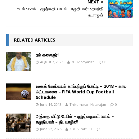
NEXT
கடல் உலகம் – குழந்தைப் பாடல் – எழுதியவர்: உதயநிதி
நடராஜன்
RELATED ARTICLES
நம் கலைஞர்!
August 7, 2023
N. Udhayanithi
0
உலகக் கோப்பைக் கால்பந்துப் போட்டி – 2018 – கால
அட்டவணை – FIFA World Cup Football
Schedule
June 14, 2018
Thirumaran Natarajan
0
அத்தை வீட்டு டேபிள் – குழந்தைகள் பாடல் –
எழுதியவர் – தி. யாழினி
June 22, 2026
Kuruvirotti CT
0