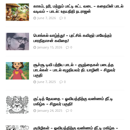
காகம், நரி, மற்றும் பாட்டி சுட்ட வடை – கதையின் பாடல்
வடிவம் – பாடல்: உதயநிதி நடராஜன்
June 7, 2026
0
பொங்கல் வாழ்த்து! – புரட்சிக் கவிஞர் பாவேந்தர்
பாரதிதாசன் கவிதை!
January 15, 2026
0
சூச்சூ டிவி பற்றிய பாடல் – குழந்தைகள் படைத்த
பாடல்கள் – பாடல் எழுதியவர் தி. யாழினி – சிறுவர்
பகுதி
June 7, 2025
0
குட்டித் தேவதை – ஓவியத்திற்கு வண்ணம் தீட்டி
மகிழ்க – சிறுவர் பகுதி!
January 24, 2025
0
குமிழிகள் – ஓவியத்திற்கு வண்ணம் தீட்டி மகிழ்க –