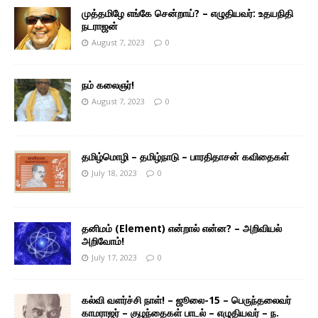
முத்தமிழே எங்கே சென்றாய்? – எழுதியவர்: உதயநிதி
நடராஜன்
August 7, 2023
0
நம் கலைஞர்!
August 7, 2023
0
தமிழ்மொழி – தமிழ்நாடு – பாரதிதாசன் கவிதைகள்
July 18, 2023
0
தனிமம் (Element) என்றால் என்ன? – அறிவியல்
அறிவோம்!
July 17, 2023
0
கல்வி வளர்ச்சி நாள்! – ஜூலை-15 – பெருந்தலைவர்
காமராஜர் – குழந்தைகள் பாடல் – எழுதியவர் – ந.