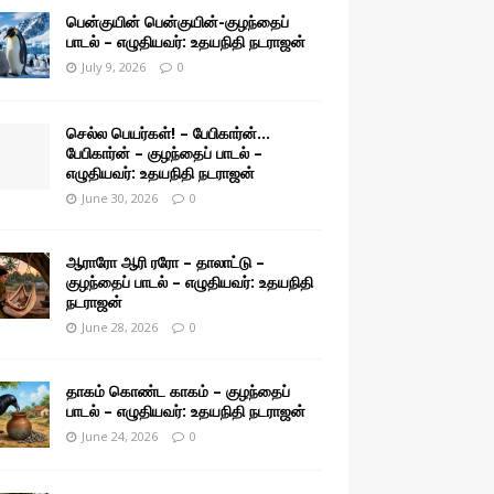
பென்குயின் பென்குயின்-குழந்தைப்
பாடல் – எழுதியவர்: உதயநிதி நடராஜன்
July 9, 2026
0
செல்ல பெயர்கள்! – பேபிகார்ன்…
பேபிகார்ன் – குழந்தைப் பாடல் –
எழுதியவர்: உதயநிதி நடராஜன்
June 30, 2026
0
ஆராரோ ஆரி ரரோ – தாலாட்டு –
குழந்தைப் பாடல் – எழுதியவர்: உதயநிதி
நடராஜன்
June 28, 2026
0
தாகம் கொண்ட காகம் – குழந்தைப்
பாடல் – எழுதியவர்: உதயநிதி நடராஜன்
June 24, 2026
0