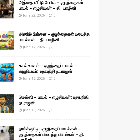
அத்தை வீட்டு டேபிள் – குழந்தைகள்
பாடல் – எழுதியவர் – தி. யாழினி
June 22, 2026
0
அணில் பிள்ளை – குழந்தைகள் படைத்த
பாடல்கள் – தி. யாழினி
June 17, 2026
0
கடல் உலகம் – குழந்தைப் பாடல் –
எழுதியவர்: உதயநிதி நடராஜன்
June 15, 2026
0
மெஸ்ஸி – பாடல் – எழுதியவர்: உதயநிதி
நடராஜன்
June 12, 2026
0
நாய்க்குட்டி- குழந்தைப் பாடல்கள் –
குழந்தைகள் படைத்த பாடல்கள் – தி.
யாழினி