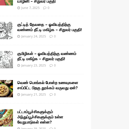
யாழினி – சிறுவர் பகுதி
June 7, 2025
0
குட்டித் தேவதை – ஓவியத்திற்கு
வண்ணம் தீட்டி மகிழ்க – சிறுவர் பகுதி!
January 24, 2025
0
குமிழிகள் – ஓவியத்திற்கு வண்ணம்
தீட்டி மகிழ்க – சிறுவர் பகுதி!
January 23, 2025
0
வெண் பொங்கல் போன்ற உணவுகளை
சாப்பிட்ட பிறகு தூக்கம் வருவது ஏன்?
January 21, 2025
0
பட்டாம்பூச்சிகளுக்கும்
அந்துப்பூச்சிகளுக்கும் உள்ள
வேறுபாடுகள் என்ன?
January 19, 2025
0