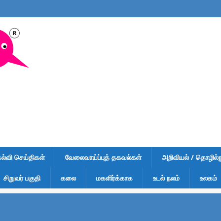
கல்வி செய்திகள்
வேலைவாய்ப்புத் தகவல்கள்
அறிவியல் / தொழில்நு
சிறுவர் பகுதி
கலை
மகளிர்க்காக
உடல் நலம்
உலகம்