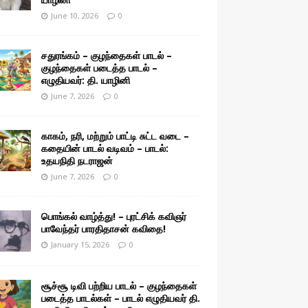
June 10, 2026
0
சதுரங்கம் – குழந்தைகள் பாடல் –
குழந்தைகள் படைத்த பாடல் –
எழுதியவர்: தி. யாழினி
June 7, 2026
0
காகம், நரி, மற்றும் பாட்டி சுட்ட வடை –
கதையின் பாடல் வடிவம் – பாடல்:
உதயநிதி நடராஜன்
June 7, 2026
0
பொங்கல் வாழ்த்து! – புரட்சிக் கவிஞர்
பாவேந்தர் பாரதிதாசன் கவிதை!
January 15, 2026
0
சூச்சூ டிவி பற்றிய பாடல் – குழந்தைகள்
படைத்த பாடல்கள் – பாடல் எழுதியவர் தி.