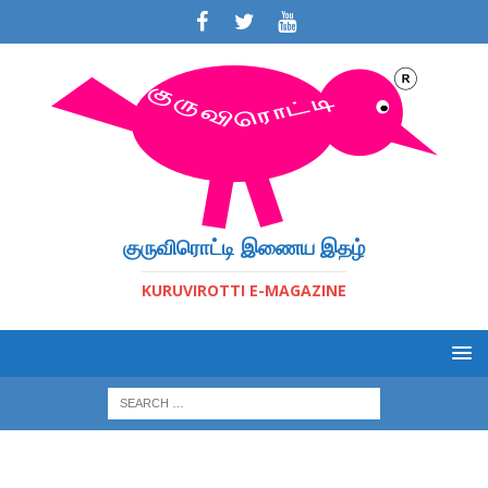
குருவிரொட்டி இணைய இதழ்
KURUVIROTTI E-MAGAZINE