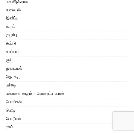
மகளிர்க்காக
சமையல்
இனிப்பு
காரம்
குழம்பு
கூட்டு
சாம்பார்
சூப்
துவையல்
தொக்கு
பச்சடி
பல்வகை சாதம் – வெரைட்டி ரைஸ்
பொங்கல்
பொடி
பொரியல்
ரசம்