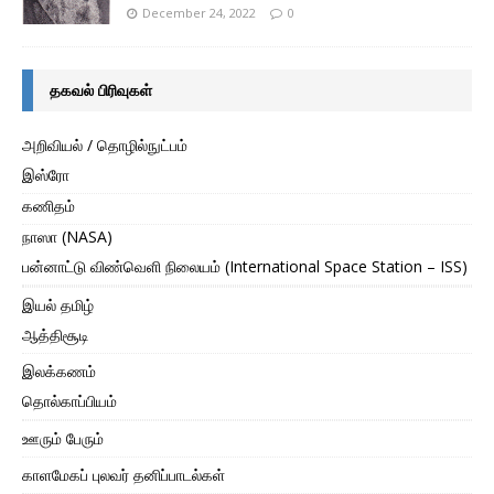
December 24, 2022
0
தகவல் பிரிவுகள்
அறிவியல் / தொழில்நுட்பம்
இஸ்ரோ
கணிதம்
நாஸா (NASA)
பன்னாட்டு விண்வெளி நிலையம் (International Space Station – ISS)
இயல் தமிழ்
ஆத்திசூடி
இலக்கணம்
தொல்காப்பியம்
ஊரும் பேரும்
காளமேகப் புலவர் தனிப்பாடல்கள்