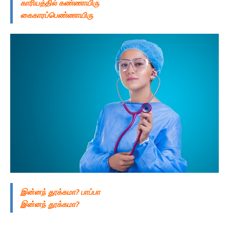
காரியத்தில் கண்ணாயிரு
கைகாரப்பெண்ணாயிரு
இன்னந் தூக்கமா? பாப்பா
இன்னந் தூக்கமா?