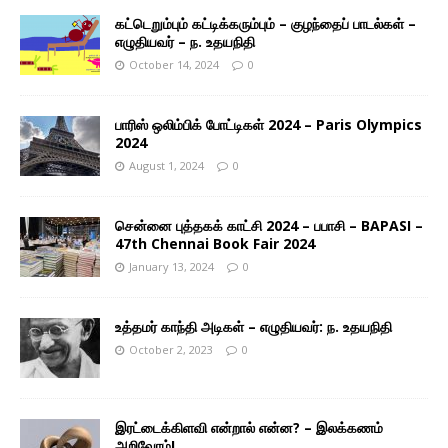
கட்டெறும்பும் கட்டிக்கரும்பும் – குழந்தைப் பாடல்கள் –
எழுதியவர் – ந. உதயநிதி
October 14, 2024
0
பாரிஸ் ஒலிம்பிக் போட்டிகள் 2024 – Paris Olympics
2024
August 1, 2024
0
சென்னை புத்தகக் காட்சி 2024 – பபாசி – BAPASI –
47th Chennai Book Fair 2024
January 13, 2024
0
உத்தமர் காந்தி அடிகள் – எழுதியவர்: ந. உதயநிதி
October 2, 2023
0
இரட்டைக்கிளவி என்றால் என்ன? – இலக்கணம்
அறிவோம்!