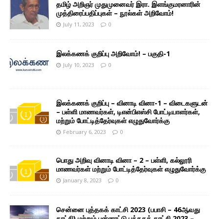
தமிழ் அறிஞர் முதுமுனைவர் இரா. இளங்குமரனாரின்
முத்திரைப்பதிப்புகள் – நூல்கள் அறிவோம்!
July 11, 2023
0
இலக்கணக் குறிப்பு அறிவோம்! – பகுதி-1
July 10, 2023
0
இலக்கணக் குறிப்பு – வினாடி வினா-1 – விடைகளுடன்
– பள்ளி மாணவர்கள், டிஎன்பிஎஸ்சி போட்டியாளர்கள்,
மற்றும் போட்டித்தேர்வுகள் எழுதுவோர்க்கு
February 6, 2023
0
பொது அறிவு வினாடி வினா – 2 – பள்ளி, கல்லூரி
மாணவர்கள் மற்றும் போட்டித்தேர்வுகள் எழுதுவோர்க்கு
January 8, 2023
0
சென்னை புத்தகக் காட்சி 2023 (பபாசி – 46ஆவது
காட்சி) மற்றும் பன்னாட்டு புத்தகக் காட்சி 2023 –