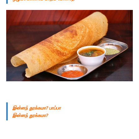
இன்னந் தூக்கமா? பாப்பா
இன்னந் தூக்கமா?