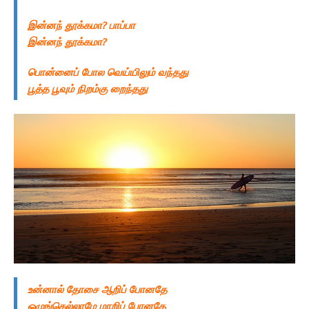
இன்னந் தூக்கமா? பாப்பா
இன்னந் தூக்கமா?
பொன்னைப் போல வெய்யிலும் வந்தது
பூத்த பூவும் நிறம்கு றைந்தது
உன்னால் தோசை ஆறிப் போனதே
ஒழுங்கெல்லாமே மாறிப் போனதே