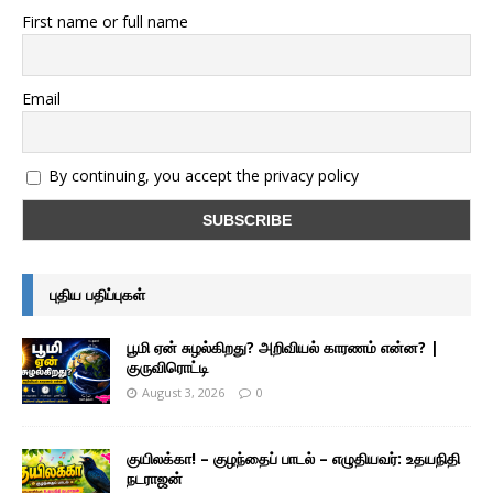
First name or full name
Email
By continuing, you accept the privacy policy
புதிய பதிப்புகள்
பூமி ஏன் சுழல்கிறது? அறிவியல் காரணம் என்ன? |
குருவிரொட்டி
August 3, 2026
0
குயிலக்கா! – குழந்தைப் பாடல் – எழுதியவர்: உதயநிதி
நடராஜன்