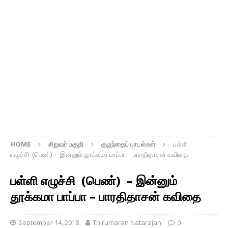
HOME
சிறுவர் பகுதி
குழந்தைப் பாடல்கள்
பள்ளி
எழுச்சி (பெண்) – இன்னும் தூக்கமா பாப்பா – பாரதிதாசன் கவிதை
பள்ளி எழுச்சி (பெண்) – இன்னும்
தூக்கமா பாப்பா – பாரதிதாசன் கவிதை
September 14, 2018
Thirumaran Natarajan
0