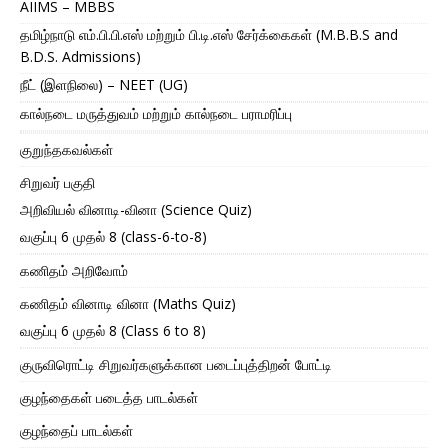
AIIMS – MBBS
தமிழ்நாடு எம்.பி.பி.எஸ் மற்றும் பி.டி.எஸ் சேர்க்கைகள் (M.B.B.S and
B.D.S. Admissions)
நீட் (இளநிலை) – NEET (UG)
கால்நடை மருத்துவம் மற்றும் கால்நடை பராமரிப்பு
குறுந்தகவல்கள்
சிறுவர் பகுதி
அறிவியல் வினாடி-வினா (Science Quiz)
வகுப்பு 6 முதல் 8 (class-6-to-8)
கணிதம் அறிவோம்
கணிதம் வினாடி வினா (Maths Quiz)
வகுப்பு 6 முதல் 8 (Class 6 to 8)
குருவிரொட்டி சிறுவர்களுக்கான படைப்புத்திறன் போட்டி
குழந்தைகள் படைத்த பாடல்கள்
குழந்தைப் பாடல்கள்