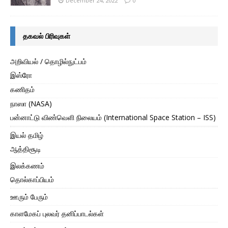
December 24, 2022
0
தகவல் பிரிவுகள்
அறிவியல் / தொழில்நுட்பம்
இஸ்ரோ
கணிதம்
நாஸா (NASA)
பன்னாட்டு விண்வெளி நிலையம் (International Space Station – ISS)
இயல் தமிழ்
ஆத்திசூடி
இலக்கணம்
தொல்காப்பியம்
ஊரும் பேரும்
காளமேகப் புலவர் தனிப்பாடல்கள்