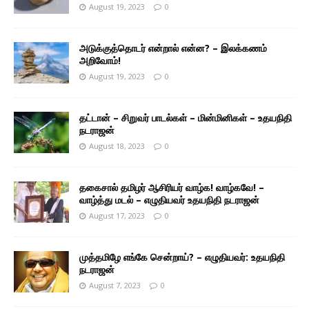
August 19, 2023
0
அடுக்குத்தொடர் என்றால் என்ன? – இலக்கணம்
அறிவோம்!
August 19, 2023
0
தட்டான் – சிறுவர் பாடல்கள் – மின்மினிகள் – உதயநிதி
நடராஜன்
August 18, 2023
0
தகைசால் தமிழர் ஆசிரியர் வாழ்க! வாழ்கவே! –
வாழ்த்து மடல் – எழுதியவர் உதயநிதி நடராஜன்
August 17, 2023
0
முத்தமிழே எங்கே சென்றாய்? – எழுதியவர்: உதயநிதி
நடராஜன்
August 7, 2023
0