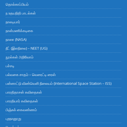
தொல்காப்பியம்
ந உதயநிதி பாடல்கள்
நாலடியார்
நான்மணிக்கடிகை
நாஸா (NASA)
நீட் (இளநிலை) – NEET (UG)
நூல்கள் அறிவோம்
பச்சடி
பல்வகை சாதம் – வெரைட்டி ரைஸ்
பன்னாட்டு விண்வெளி நிலையம் (International Space Station – ISS)
பாரதிதாசன் கவிதைகள்
பாரதியார் கவிதைகள்
பிஞ்சுக் கைவண்ணம்
புறநானூறு