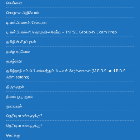
சென்னை
சொற்கள் அறிவோம்
டி.என்.பி.எஸ்.சி தேர்வுகள்
டி.என்.பி.எஸ்.ஸி தொகுதி-4 தேர்வு – TNPSC Group-IV Exam Prep
தமிழின் சிறப்புகள்
தமிழ் கற்போம்
தமிழ்நாடு
தமிழ்நாடு எம்.பி.பி.எஸ் மற்றும் பி.டி.எஸ் சேர்க்கைகள் (M.B.B.S and B.D.S.
Admissions)
திருக்குறள்
தினம் ஒரு குறள்
துவையல்
தெரியுமா உங்களுக்கு?
தெரியுமா உங்களுக்கு?
தொக்கு