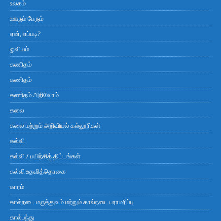
உலகம்
ஊரும் பேரும்
ஏன், எப்படி?
ஓவியம்
கணிதம்
கணிதம்
கணிதம் அறிவோம்
கலை
கலை மற்றும் அறிவியல் கல்லூரிகள்
கல்வி
கல்வி / பயிற்சித் திட்டங்கள்
கல்வி உதவித்தொகை
காரம்
கால்நடை மருத்துவம் மற்றும் கால்நடை பராமரிப்பு
கால்பந்து