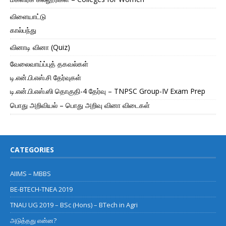
விளையாட்டு
கால்பந்து
வினாடி வினா (Quiz)
வேலைவாய்ப்புத் தகவல்கள்
டி.என்.பி.எஸ்.சி தேர்வுகள்
டி.என்.பி.எஸ்.ஸி தொகுதி-4 தேர்வு – TNPSC Group-IV Exam Prep
பொது அறிவியல் – பொது அறிவு வினா விடைகள்
CATEGORIES
AIIMS – MBBS
BE-BTECH-TNEA 2019
TNAU UG 2019 – BSc (Hons) – BTech in Agri
அடுத்தது என்ன?