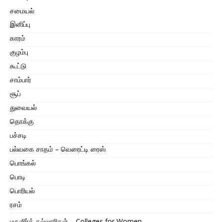
சமையல்
இனிப்பு
காரம்
குழம்பு
கூட்டு
சாம்பார்
சூப்
துவையல்
தொக்கு
பச்சடி
பல்வகை சாதம் – வெரைட்டி ரைஸ்
பொங்கல்
பொடி
பொரியல்
ரசம்
மகளிர்க் கல்லூரிகள் – Colleges for Women