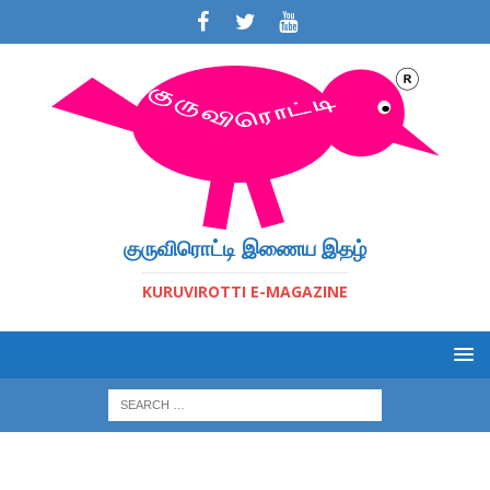
குருவிரொட்டி இணைய இதழ்
KURUVIROTTI E-MAGAZINE