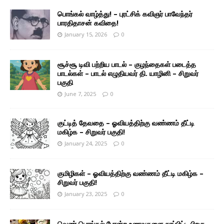
பொங்கல் வாழ்த்து! – புரட்சிக் கவிஞர் பாவேந்தர்
பாரதிதாசன் கவிதை!
January 15, 2026
0
சூச்சூ டிவி பற்றிய பாடல் – குழந்தைகள் படைத்த
பாடல்கள் – பாடல் எழுதியவர் தி. யாழினி – சிறுவர்
பகுதி
June 7, 2025
0
குட்டித் தேவதை – ஓவியத்திற்கு வண்ணம் தீட்டி
மகிழ்க – சிறுவர் பகுதி!
January 24, 2025
0
குமிழிகள் – ஓவியத்திற்கு வண்ணம் தீட்டி மகிழ்க –
சிறுவர் பகுதி!
January 23, 2025
0
வெண் பொங்கல் போன்ற உணவுகளை சாப்பிட்ட பிறகு