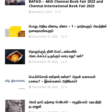
BAPASI – 46th Chennai Book Fair 2023 and
Chennai International Book Fair 2023
January 2, 2023
0
பொது அறிவு வினாடி வினா – 1 – நாடுகளும் அவற்றின்
தலைநகரங்களும்
December 31, 2022
0
நொறுக்குத் தீனி பொட்டலங்களில்
அடைக்கப்பட்டிருக்கும் வாயு எது? ஏன்?
December 29, 2022
0
பெயர்ச்சொல் என்றால் என்ன? அதன் வகைகள்
யாவை? – இலக்கணம் அறிவோம்!
December 28, 2022
0
அவர் தாம் தந்தை பெரியார்! – எழுதியவர்: உதயநிதி
நடராஜன்