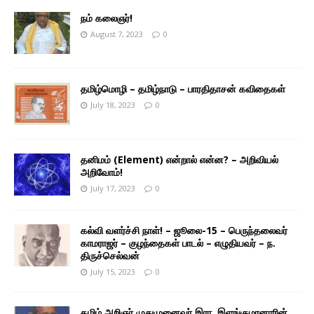
நம் கலைஞர்!
August 7, 2023
0
தமிழ்மொழி – தமிழ்நாடு – பாரதிதாசன் கவிதைகள்
July 18, 2023
0
தனிமம் (Element) என்றால் என்ன? – அறிவியல்
அறிவோம்!
July 17, 2023
0
கல்வி வளர்ச்சி நாள்! – ஜூலை-15 – பெருந்தலைவர்
காமராஜர் – குழந்தைகள் பாடல் – எழுதியவர் – ந.
திருச்செல்வன்
July 15, 2023
0
தமிழ் அறிஞர் முதுமுனைவர் இரா. இளங்குமரனாரின்