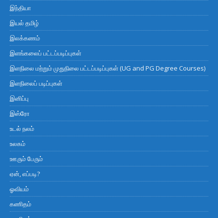
இந்தியா
இயல் தமிழ்
இலக்கணம்
இளங்கலைப் பட்டப்படிப்புகள்
இளநிலை மற்றும் முதுநிலை பட்டப்படிப்புகள் (UG and PG Degree Courses)
இளநிலைப் படிப்புகள்
இனிப்பு
இஸ்ரோ
உடல் நலம்
உலகம்
ஊரும் பேரும்
ஏன், எப்படி?
ஓவியம்
கணிதம்