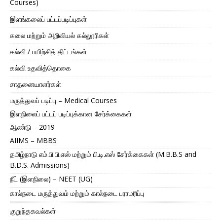
Courses)
இளங்கலைப் பட்டப்படிப்புகள்
கலை மற்றும் அறிவியல் கல்லூரிகள்
கல்வி / பயிற்சித் திட்டங்கள்
கல்வி உதவித்தொகை
சாதனையாளர்கள்
மருத்துவப் படிப்பு – Medical Courses
இளநிலைப் பட்டப் படிப்புக்கான சேர்க்கைகள்
ஆண்டு – 2019
AIIMS – MBBS
தமிழ்நாடு எம்.பி.பி.எஸ் மற்றும் பி.டி.எஸ் சேர்க்கைகள் (M.B.B.S and
B.D.S. Admissions)
நீட் (இளநிலை) – NEET (UG)
கால்நடை மருத்துவம் மற்றும் கால்நடை பராமரிப்பு
குறுந்தகவல்கள்