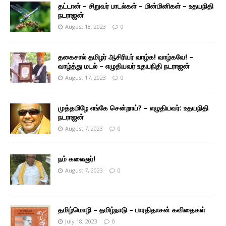
தட்டான் – சிறுவர் பாடல்கள் – மின்மினிகள் – உதயநிதி
நடராஜன்
August 18, 2023
0
தகைசால் தமிழர் ஆசிரியர் வாழ்க! வாழ்கவே! –
வாழ்த்து மடல் – எழுதியவர் உதயநிதி நடராஜன்
August 17, 2023
0
முத்தமிழே எங்கே சென்றாய்? – எழுதியவர்: உதயநிதி
நடராஜன்
August 7, 2023
0
நம் கலைஞர்!
August 7, 2023
0
தமிழ்மொழி – தமிழ்நாடு – பாரதிதாசன் கவிதைகள்
July 18, 2023
0