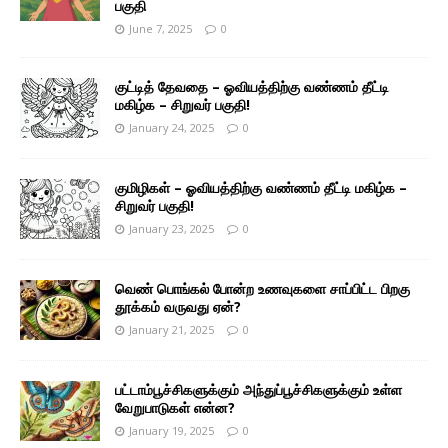
பகுதி
June 7, 2025
0
குட்டித் தேவதை – ஓவியத்திற்கு வண்ணம் தீட்டி
மகிழ்க – சிறுவர் பகுதி!
January 24, 2025
0
குமிழிகள் – ஓவியத்திற்கு வண்ணம் தீட்டி மகிழ்க –
சிறுவர் பகுதி!
January 23, 2025
0
வெண் பொங்கல் போன்ற உணவுகளை சாப்பிட்ட பிறகு
தூக்கம் வருவது ஏன்?
January 21, 2025
0
பட்டாம்பூச்சிகளுக்கும் அந்துப்பூச்சிகளுக்கும் உள்ள
வேறுபாடுகள் என்ன?
January 19, 2025
0