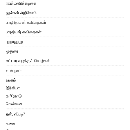
நான்மணிக்கடிகை
நூல்கள் அறிவோம்
பாரதிதாசன் கவிதைகள்
பாரதியார் கவிதைகள்
புறநானூறு
மூதுரை
வட்டார வழக்குச் சொற்கள்
உடல் நலம்
உலகம்
இந்தியா
தமிழ்நாடு
சென்னை
ஏன், எப்படி?
கலை