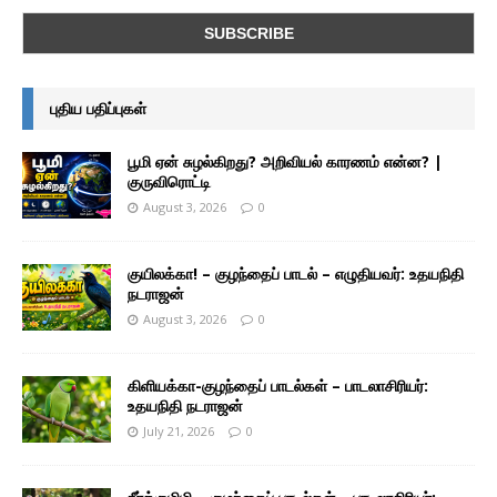
புதிய பதிப்புகள்
பூமி ஏன் சுழல்கிறது? அறிவியல் காரணம் என்ன? |
குருவிரொட்டி
August 3, 2026
0
குயிலக்கா! – குழந்தைப் பாடல் – எழுதியவர்: உதயநிதி
நடராஜன்
August 3, 2026
0
கிளியக்கா-குழந்தைப் பாடல்கள் – பாடலாசிரியர்:
உதயநிதி நடராஜன்
July 21, 2026
0