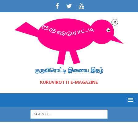
குருவிரொட்டி இணைய இதழ்
KURUVIROTTI E-MAGAZINE