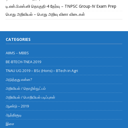
டி.என்.பி.எஸ்.ஸி தொகுதி-4 தேர்வு – TNPSC Group-IV Exam Prep
பொது அறிவியல் – பொது அறிவு வினா விடைகள்
CATEGORIES
AIIMS – MBBS
BE-BTECH-TNEA 2019
TNAU UG 2019 – BSc (Hons) – BTech in Agri
அடுத்தது என்ன?
அறிவியல் / தொழில்நுட்பம்
அறிவியல் / பொறியியல் படிப்புகள்
ஆண்டு – 2019
ஆத்திசூடி
இசை