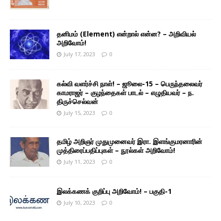
தனிமம் (Element) என்றால் என்ன? – அறிவியல்
அறிவோம்!
July 17, 2023
0
கல்வி வளர்ச்சி நாள்! – ஜூலை-15 – பெருந்தலைவர்
காமராஜர் – குழந்தைகள் பாடல் – எழுதியவர் – ந.
திருச்செல்வன்
July 15, 2023
0
தமிழ் அறிஞர் முதுமுனைவர் இரா. இளங்குமரனாரின்
முத்திரைப்பதிப்புகள் – நூல்கள் அறிவோம்!
July 11, 2023
0
இலக்கணக் குறிப்பு அறிவோம்! – பகுதி-1
July 10, 2023
0