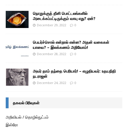
நொறுக்குத் தீனி பொட்டலங்களில்
அடைக்கப்பட்டிருக்கும் வாயு எது? ஏன்?
December 29, 2022
0
பெயர்ச்சொல் என்றால் என்ன? அதன் வகைகள்
யாவை? – இலக்கணம் அறிவோம்!
December 28, 2022
0
அவர் தாம் தந்தை பெரியார்! – எழுதியவர்: உதயநிதி
நடராஜன்
December 24, 2022
0
தகவல் பிரிவுகள்
அறிவியல் / தொழில்நுட்பம்
இஸ்ரோ