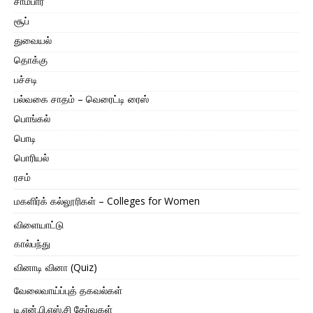
சாம்பார்
சூப்
துவையல்
தொக்கு
பச்சடி
பல்வகை சாதம் – வெரைட்டி ரைஸ்
பொங்கல்
பொடி
பொரியல்
ரசம்
மகளிர்க் கல்லூரிகள் – Colleges for Women
விளையாட்டு
கால்பந்து
வினாடி வினா (Quiz)
வேலைவாய்ப்புத் தகவல்கள்
டி.என்.பி.எஸ்.சி தேர்வுகள்