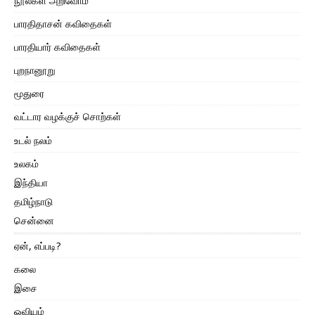
நூல்கள் அறிவோம்
பாரதிதாசன் கவிதைகள்
பாரதியார் கவிதைகள்
புறநானூறு
மூதுரை
வட்டார வழக்குச் சொற்கள்
உடல் நலம்
உலகம்
இந்தியா
தமிழ்நாடு
சென்னை
ஏன், எப்படி?
கலை
இசை
ஓவியம்