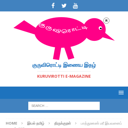
குருவிரொட்டி இணைய இதழ்
KURUVIROTTI E-MAGAZINE
HOME
இயல் தமிழ்
திருக்குறள்
பாத்துஊண் மரீ இயவனைப்