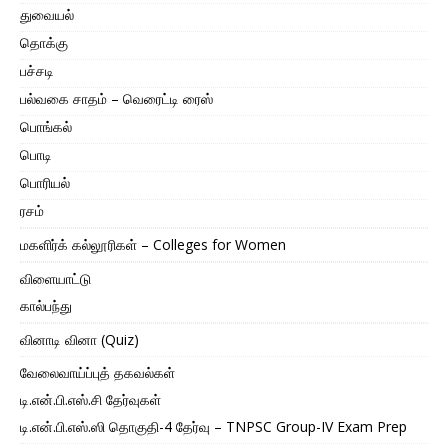
துவையல்
தொக்கு
பச்சடி
பல்வகை சாதம் – வெரைட்டி ரைஸ்
பொங்கல்
பொடி
பொரியல்
ரசம்
மகளிர்க் கல்லூரிகள் – Colleges for Women
விளையாட்டு
கால்பந்து
வினாடி வினா (Quiz)
வேலைவாய்ப்புத் தகவல்கள்
டி.என்.பி.எஸ்.சி தேர்வுகள்
டி.என்.பி.எஸ்.ஸி தொகுதி-4 தேர்வு – TNPSC Group-IV Exam Prep