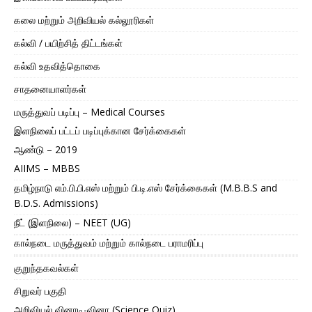
கலை மற்றும் அறிவியல் கல்லூரிகள்
கல்வி / பயிற்சித் திட்டங்கள்
கல்வி உதவித்தொகை
சாதனையாளர்கள்
மருத்துவப் படிப்பு – Medical Courses
இளநிலைப் பட்டப் படிப்புக்கான சேர்க்கைகள்
ஆண்டு – 2019
AIIMS – MBBS
தமிழ்நாடு எம்.பி.பி.எஸ் மற்றும் பி.டி.எஸ் சேர்க்கைகள் (M.B.B.S and
B.D.S. Admissions)
நீட் (இளநிலை) – NEET (UG)
கால்நடை மருத்துவம் மற்றும் கால்நடை பராமரிப்பு
குறுந்தகவல்கள்
சிறுவர் பகுதி
அறிவியல் வினாடி-வினா (Science Quiz)