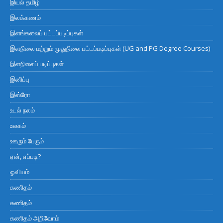
இயல் தமிழ்
இலக்கணம்
இளங்கலைப் பட்டப்படிப்புகள்
இளநிலை மற்றும் முதுநிலை பட்டப்படிப்புகள் (UG and PG Degree Courses)
இளநிலைப் படிப்புகள்
இனிப்பு
இஸ்ரோ
உடல் நலம்
உலகம்
ஊரும் பேரும்
ஏன், எப்படி?
ஓவியம்
கணிதம்
கணிதம்
கணிதம் அறிவோம்