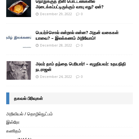
நொறுக்குத் தீனி பொட்டலங்களில்
அடைக்கப்பட்டிருக்கும் வாயு எது? ஏன்?
December 29, 2022
0
பெயர்ச்சொல் என்றால் என்ன? அதன் வகைகள்
யாவை? – இலக்கணம் அறிவோம்!
December 28, 2022
0
அவர் தாம் தந்தை பெரியார்! – எழுதியவர்: உதயநிதி
நடராஜன்
December 24, 2022
0
தகவல் பிரிவுகள்
அறிவியல் / தொழில்நுட்பம்
இஸ்ரோ
கணிதம்