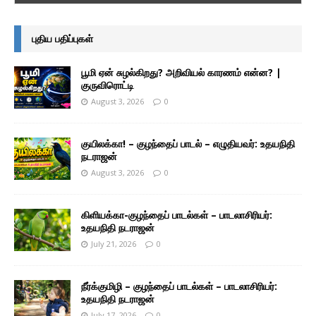
புதிய பதிப்புகள்
பூமி ஏன் சுழல்கிறது? அறிவியல் காரணம் என்ன? |
குருவிரொட்டி
August 3, 2026
0
குயிலக்கா! – குழந்தைப் பாடல் – எழுதியவர்: உதயநிதி
நடராஜன்
August 3, 2026
0
கிளியக்கா-குழந்தைப் பாடல்கள் – பாடலாசிரியர்:
உதயநிதி நடராஜன்
July 21, 2026
0
நீர்க்குமிழி – குழந்தைப் பாடல்கள் – பாடலாசிரியர்:
உதயநிதி நடராஜன்
July 17, 2026
0