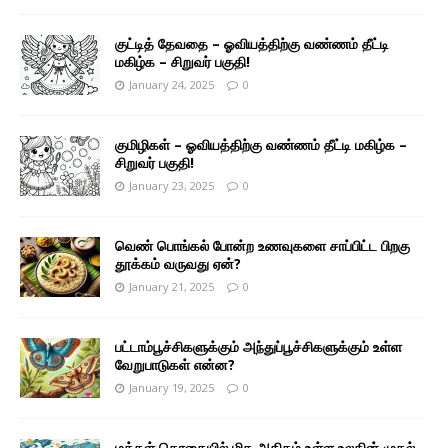
குட்டித் தேவதை – ஓவியத்திற்கு வண்ணம் தீட்டி
மகிழ்க – சிறுவர் பகுதி!
January 24, 2025
0
குமிழிகள் – ஓவியத்திற்கு வண்ணம் தீட்டி மகிழ்க –
சிறுவர் பகுதி!
January 23, 2025
0
வெண் பொங்கல் போன்ற உணவுகளை சாப்பிட்ட பிறகு
தூக்கம் வருவது ஏன்?
January 21, 2025
0
பட்டாம்பூச்சிகளுக்கும் அந்துப்பூச்சிகளுக்கும் உள்ள
வேறுபாடுகள் என்ன?
January 19, 2025
0
மக்கள் தொகையில் மிக அதிகம் உள்ள உலகின் முதல்