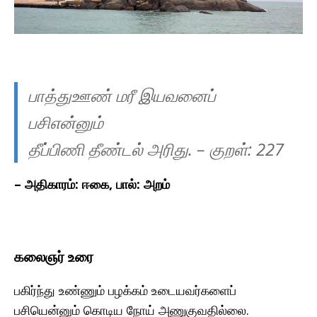
பாத்துஊண் மரீ இயவனைப்
பசிஎன்னும்
தீப்பிணி தீண்டல் அரிது.
– குறள்:
227
– அதிகாரம்: ஈகை, பால்: அறம்
கலைஞர் உரை
பகிர்ந்து உண்ணும் பழக்கம் உடையவர்களைப்
பசியென்னும் கொடிய நோய் அணுகுவதில்லை.