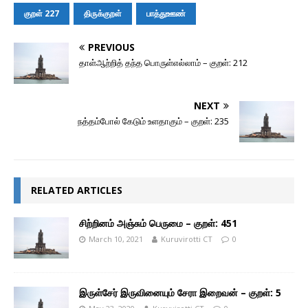
k
e
p
i
k
r
l
குறள் 227
திருக்குறள்
பாத்துஊண்
PREVIOUS
தாள்ஆற்றித் தந்த பொருள்எல்லாம் – குறள்: 212
NEXT
நத்தம்போல் கேடும் உளதாகும் – குறள்: 235
RELATED ARTICLES
சிற்றினம் அஞ்சும் பெருமை – குறள்: 451
March 10, 2021
Kuruvirotti CT
0
இருள்சேர் இருவினையும் சேரா இறைவன் – குறள்: 5